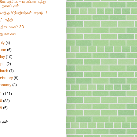
திவர் சந்திப்பு – பரபரப்பான பத்து
தலைப்புகள்
லகத் தமிழ்ப்பதிவர்கள் மாநாடு...!
ட்டகத்தி
திசய உலகம் 3D
துபான கடை
uly
(4)
June
(6)
May
(10)
pril
(2)
March
(7)
ebruary
(8)
January
(8)
11
(121)
10
(88)
09
(5)
்புகள்