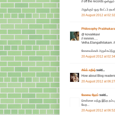
// off the records ஒன்னு
அதுக்கும் ஒரு மேட்டர் தயா
20 August 2012 at 02:3
Philosophy Prabhakar
@ kovaikkavi
// mmmm.....
Vetha.Elangathilakam. //
கோவைக்கவி அருள்கூர்ந்து 
20 August 2012 at 02:3
சில்க் சதிஷ்
said...
How about Blog readers l
20 August 2012 at 06:2
கோவை நேரம்
said...
சென்னை வந்து இந்த நம்பர
வேற...
20 August 2012 at 06:5