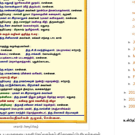
ப
உ
அ
அ
ம
►
J
►
►
►
A
►
►
F
►
►
20
►
20
►
20
உடன்பிறப
மாநாடு அழைப்பிதழ்
டைய வருகையை உறுதி செய்வதற்கும் கீழ்காணும் பெரியவர்களுள்