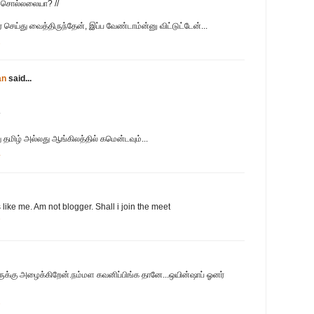
ம் சொல்லலையா? //
ர் செய்து வைத்திருந்தேன், இப்ப வேண்டாம்ன்னு விட்டுட்டேன்...
2
an
said...
தமிழ் அல்லது ஆங்கிலத்தில் கமென்டவும்...
4
ike me. Am not blogger. Shall i join the meet
7
ுக்கு அழைக்கிறேன்.நம்மள கவனிப்பிங்க தானே...ஒயின்ஷாப் ஓனர்
2