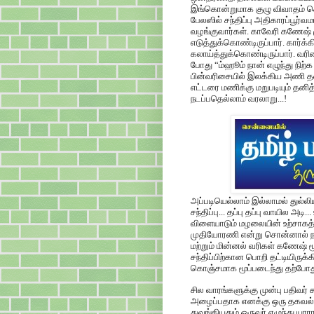
இங்கொன்றுமாக குழு விவாதம் செய
பேலஸில் சந்திப்பு அதிகாரப்பூர்
வழங்குவார்கள். காவேரி கணேஷ் ம
எடுத்துக்கொண்டிருப்பார். கார்க்
கலாய்த்துக்கொண்டிருப்பார். வர
போது “ம்ஹூம் நான் எழுந்து நிற்க 
பின்வரிசையில் இலக்கிய அணி தன
எட்டரை மணிக்கு மறுபடியும் தனித
நடப்பதெல்லாம் வரலாறு...!
அப்படியெல்லாம் இல்லாமல் துல்ல
சந்திப்பு... தப்பு தப்பு வாயில அடி
விளையாடும் மழலையின் உற்சாகத்
முதியோரணி என்று சொன்னால் நம்
மற்றும் மின்னல் வரிகள் கணேஷ் 
சந்திப்பிற்கான பொறி தட்டியிருக
கொஞ்சமாக மூப்படைந்து தற்போது 
சில வாரங்களுக்கு முன்பு பதிவர
அழைப்பதாக எனக்கு ஒரு தகவல் வந
துவங்கியதும் ஒருவர் எழுந்து யார