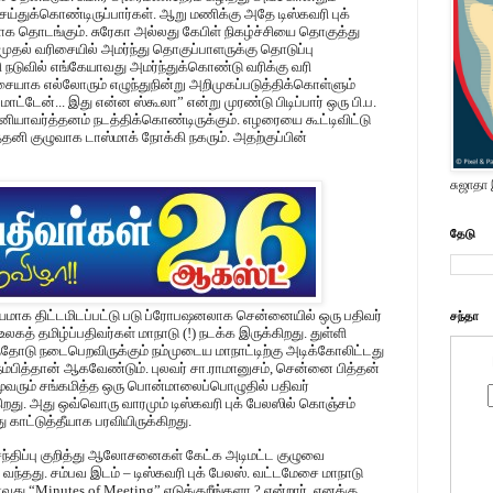
்துக்கொண்டிருப்பார்கள். ஆறு மணிக்கு அதே டிஸ்கவரி புக்
வமாக தொடங்கும். சுரேகா அல்லது கேபிள் நிகழ்ச்சியை தொகுத்து
ுதல் வரிசையில் அமர்ந்து தொகுப்பாளருக்கு தொடுப்பு
கி நடுவில் எங்கேயாவது அமர்ந்துக்கொண்டு வரிக்கு வரி
ிசையாக எல்லோரும் எழுந்துநின்று அறிமுகப்படுத்திக்கொள்ளும்
மாட்டேன்... இது என்ன ஸ்கூலா” என்று முரண்டு பிடிப்பார் ஒரு பி.ப.
ியாவர்த்தனம் நடத்திக்கொண்டிருக்கும். எழரையை கூட்டிவிட்டு
்தனி குழுவாக டாஸ்மாக் நோக்கி நகரும். அதற்குப்பின்
சுஜாதா
தேடு
ியமாக திட்டமிடப்பட்டு படு ப்ரோபஷனலாக சென்னையில் ஒரு பதிவர்
சந்தா
... உலகத் தமிழ்ப்பதிவர்கள் மாநாடு (!) நடக்க இருக்கிறது. துள்ளி
தோடு நடைபெறவிருக்கும் நம்முடைய மாநாட்டிற்கு அடிக்கோலிட்டது
பித்தான் ஆகவேண்டும். புலவர் சா.ராமானுசம், சென்னை பித்தன்
மூவரும் சங்கமித்த ஒரு பொன்மாலைப்பொழுதில் பதிவர்
்கிறது. அது ஒவ்வொரு வாரமும் டிஸ்கவரி புக் பேலஸில் கொஞ்சம்
காட்டுத்தீயாக பரவியிருக்கிறது.
் சந்திப்பு குறித்து ஆலோசனைகள் கேட்க அடிமட்ட குழுவை
்தது. சம்பவ இடம் – டிஸ்கவரி புக் பேலஸ். வட்டமேசை மாநாடு
ாவது “Minutes of Meeting” எடுக்குறீங்களா ? என்றார். எனக்கு