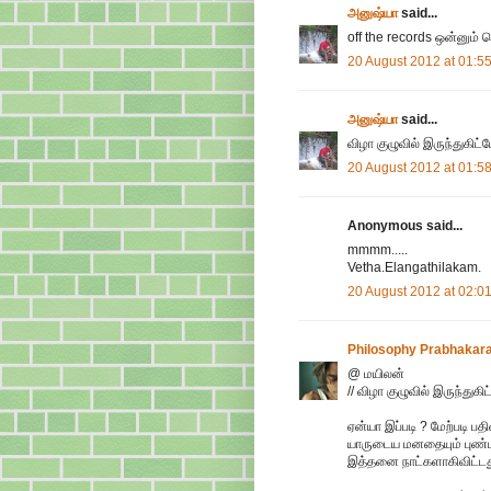
அனுஷ்யா
said...
off the records ஒன்னும
20 August 2012 at 01:5
அனுஷ்யா
said...
விழா குழுவில் இருந்துகிட்டே
20 August 2012 at 01:5
Anonymous said...
mmmm.....
Vetha.Elangathilakam.
20 August 2012 at 02:0
Philosophy Prabhakar
@ மயிலன்
// விழா குழுவில் இருந்துகிட்
ஏன்யா இப்படி ? மேற்படி பத
யாருடைய மனதையும் புண்பட
இத்தனை நாட்களாகிவிட்டது