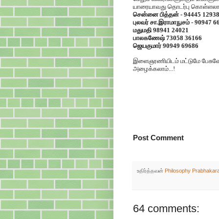
யாரையாவது தொடர்பு கொள்ளலாம
சென்னை பித்தன் - 94445 1293
புலவர் சா.இராமாநுசம் - 90947 6
மதுமதி 98941 24021
பாலகணேஷ் 73058 36166
ஜெயகுமார் 90949 69686
இளைஞரணியிடம் மட்டுமே பேசுவே
அழைக்கலாம்...!
Post Comment
உதிர்த்தவன்
Philosophy Prabhakar
64 comments: