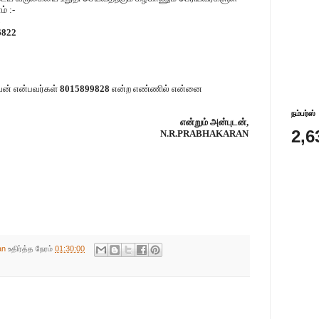
் :-
8
6822
ன் என்பவர்கள்
8015899828
என்ற எண்ணில் என்னை
நம்பர்ஸ்
என்றும் அன்புடன்,
2,6
N.R.PRABHAKARAN
an
உதிர்த்த நேரம்
01:30:00