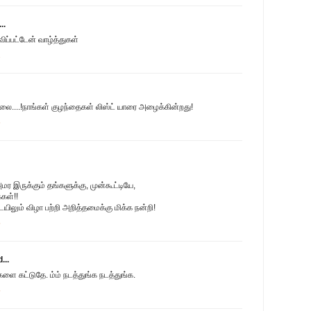
..
ிப்பட்டேன் வாழ்த்துகள்
2
்லை....!நாங்கள் குழந்தைகள் லிஸ்ட் யாரை அழைக்கின்றது!
6
 இருக்கும் தங்களுக்கு, முன்கூட்டியே,
கள்!!
ிலும் விழா பற்றி அறித்தமைக்கு மிக்க நன்றி!
5
...
ே களை கட்டுதே. ம்ம் நடத்துங்க நடத்துங்க.
5