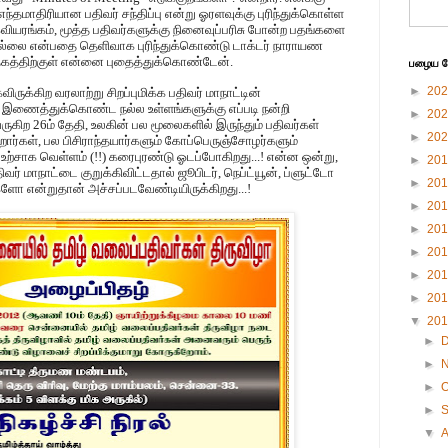
ு எந்தமாதிரியான பதிவர் சந்திப்பு என்று ஓரளவுக்கு புரிந்துக்கொள்ள
, கவியரங்கம், மூத்த பதிவர்களுக்கு நினைவுப்பரிசு போன்ற பதங்களை
இல்லை என்பதை தெளிவாக புரிந்துக்கொண்டு டாக்டர் நாராயண
த்தகத்திற்குள் என்னை புதைத்துக்கொண்டேன்.
பழைய பே
►
20
விருக்கிற வரலாற்று சிறப்புமிக்க பதிவர் மாநாட்டின்
 இணைத்துக்கொண்ட நல்ல உள்ளங்களுக்கு எப்படி நன்றி
►
20
ிற 26ம் தேதி, உலகின் பல மூலைகளில் இருந்தும் பதிவர்கள்
►
20
ார்கள், பல பிசிராந்தயார்களும் கோப்பெருஞ்சோழர்களும்
உற்சாக வெள்ளம் (!!) கரைபுரண்டு ஓடப்போகிறது...! என்ன ஒன்று,
►
20
வர் மாநாட்டை குறுக்கிவிட்டதால் ஜூபிடர், நெப்ட்யூன், ப்ளுட்டோ
►
20
களோ என்றுதான் அச்சப்படவேண்டியிருக்கிறது...!
►
20
►
20
►
20
►
20
►
20
▼
20
►
►
►
O
►
▼