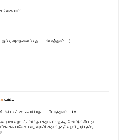
் சொல்லலையா?
5
 இப்படி அதை கலாய்ப்பது....... பிரபாத்துவம்....:)
8
1
an
said...
டே இப்படி அதை கலாய்ப்பது....... பிரபாத்துவம்....:) //
ிவை நான் எழுத ஆரம்பித்து பத்து நாட்களுக்கு மேல் ஆகிவிட்டது...
ுத்தக்கூடாதென பலமுறை அடித்து திருத்தி எழுதி முடிப்பதற்கு
...