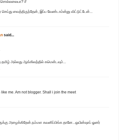
ம் சொல்லலையா? //
ர் செய்து வைத்திருந்தேன், இப்ப வேண்டாம்ன்னு விட்டுட்டேன்...
2
an
said...
தமிழ் அல்லது ஆங்கிலத்தில் கமென்டவும்...
4
ike me. Am not blogger. Shall i join the meet
7
ுக்கு அழைக்கிறேன்.நம்மள கவனிப்பிங்க தானே...ஒயின்ஷாப் ஓனர்
2