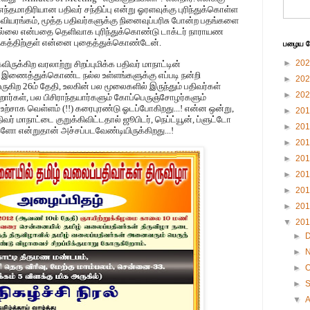
ு எந்தமாதிரியான பதிவர் சந்திப்பு என்று ஓரளவுக்கு புரிந்துக்கொள்ள
, கவியரங்கம், மூத்த பதிவர்களுக்கு நினைவுப்பரிசு போன்ற பதங்களை
இல்லை என்பதை தெளிவாக புரிந்துக்கொண்டு டாக்டர் நாராயண
த்தகத்திற்குள் என்னை புதைத்துக்கொண்டேன்.
பழைய பே
►
20
விருக்கிற வரலாற்று சிறப்புமிக்க பதிவர் மாநாட்டின்
 இணைத்துக்கொண்ட நல்ல உள்ளங்களுக்கு எப்படி நன்றி
►
20
ிற 26ம் தேதி, உலகின் பல மூலைகளில் இருந்தும் பதிவர்கள்
►
20
ார்கள், பல பிசிராந்தயார்களும் கோப்பெருஞ்சோழர்களும்
உற்சாக வெள்ளம் (!!) கரைபுரண்டு ஓடப்போகிறது...! என்ன ஒன்று,
►
20
வர் மாநாட்டை குறுக்கிவிட்டதால் ஜூபிடர், நெப்ட்யூன், ப்ளுட்டோ
►
20
களோ என்றுதான் அச்சப்படவேண்டியிருக்கிறது...!
►
20
►
20
►
20
►
20
►
20
▼
20
►
►
►
O
►
▼