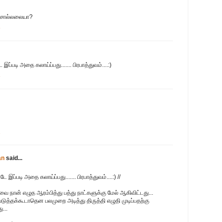
் சொல்லலையா?
5
 இப்படி அதை கலாய்ப்பது....... பிரபாத்துவம்....:)
8
1
an
said...
டே இப்படி அதை கலாய்ப்பது....... பிரபாத்துவம்....:) //
ிவை நான் எழுத ஆரம்பித்து பத்து நாட்களுக்கு மேல் ஆகிவிட்டது...
ுத்தக்கூடாதென பலமுறை அடித்து திருத்தி எழுதி முடிப்பதற்கு
...