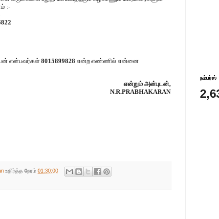
் :-
8
6822
ன் என்பவர்கள்
8015899828
என்ற எண்ணில் என்னை
நம்பர்ஸ்
என்றும் அன்புடன்,
2,6
N.R.PRABHAKARAN
an
உதிர்த்த நேரம்
01:30:00