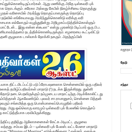
்துக்கொண்டிருப்பார்கள். ஆறு மணிக்கு அதே டிஸ்கவரி புக்
வமாக தொடங்கும். சுரேகா அல்லது கேபிள் நிகழ்ச்சியை தொகுத்து
ுதல் வரிசையில் அமர்ந்து தொகுப்பாளருக்கு தொடுப்பு
கி நடுவில் எங்கேயாவது அமர்ந்துக்கொண்டு வரிக்கு வரி
ிசையாக எல்லோரும் எழுந்துநின்று அறிமுகப்படுத்திக்கொள்ளும்
மாட்டேன்... இது என்ன ஸ்கூலா” என்று முரண்டு பிடிப்பார் ஒரு பி.ப.
ியாவர்த்தனம் நடத்திக்கொண்டிருக்கும். எழரையை கூட்டிவிட்டு
்தனி குழுவாக டாஸ்மாக் நோக்கி நகரும். அதற்குப்பின்
சுஜாதா
தேடு
ியமாக திட்டமிடப்பட்டு படு ப்ரோபஷனலாக சென்னையில் ஒரு பதிவர்
சந்தா
... உலகத் தமிழ்ப்பதிவர்கள் மாநாடு (!) நடக்க இருக்கிறது. துள்ளி
தோடு நடைபெறவிருக்கும் நம்முடைய மாநாட்டிற்கு அடிக்கோலிட்டது
பித்தான் ஆகவேண்டும். புலவர் சா.ராமானுசம், சென்னை பித்தன்
மூவரும் சங்கமித்த ஒரு பொன்மாலைப்பொழுதில் பதிவர்
்கிறது. அது ஒவ்வொரு வாரமும் டிஸ்கவரி புக் பேலஸில் கொஞ்சம்
காட்டுத்தீயாக பரவியிருக்கிறது.
் சந்திப்பு குறித்து ஆலோசனைகள் கேட்க அடிமட்ட குழுவை
்தது. சம்பவ இடம் – டிஸ்கவரி புக் பேலஸ். வட்டமேசை மாநாடு
ாவது “Minutes of Meeting” எடுக்குறீங்களா ? என்றார். எனக்கு