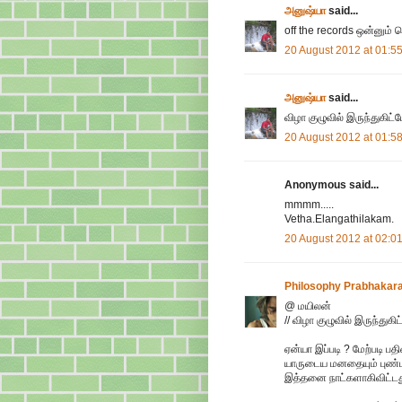
அனுஷ்யா
said...
off the records ஒன்னும
20 August 2012 at 01:5
அனுஷ்யா
said...
விழா குழுவில் இருந்துகிட்டே
20 August 2012 at 01:5
Anonymous said...
mmmm.....
Vetha.Elangathilakam.
20 August 2012 at 02:0
Philosophy Prabhakar
@ மயிலன்
// விழா குழுவில் இருந்துகிட்
ஏன்யா இப்படி ? மேற்படி பத
யாருடைய மனதையும் புண்பட
இத்தனை நாட்களாகிவிட்டது