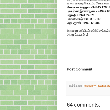
யாரையாவது தொடர்பு கொள்ளலாம
சென்னை பித்தன் - 94445 1293
புலவர் சா.இராமாநுசம் - 90947 6
மதுமதி 98941 24021
பாலகணேஷ் 73058 36166
ஜெயகுமார் 90949 69686
இளைஞரணியிடம் மட்டுமே பேசுவே
அழைக்கலாம்...!
Post Comment
உதிர்த்தவன்
Philosophy Prabhakar
64 comments: