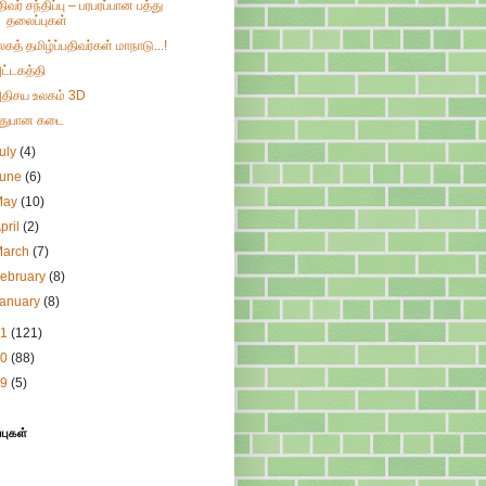
திவர் சந்திப்பு – பரபரப்பான பத்து
தலைப்புகள்
லகத் தமிழ்ப்பதிவர்கள் மாநாடு...!
ட்டகத்தி
திசய உலகம் 3D
துபான கடை
uly
(4)
June
(6)
May
(10)
pril
(2)
March
(7)
ebruary
(8)
January
(8)
11
(121)
10
(88)
09
(5)
்புகள்