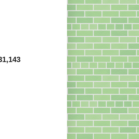
31,143