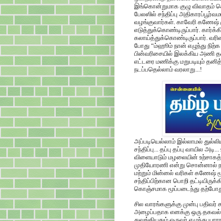
இங்கொன்றுமாக குழு விவாதம் செய
பேலஸில் சந்திப்பு அதிகாரப்பூர்
வழங்குவார்கள். காவேரி கணேஷ் ம
எடுத்துக்கொண்டிருப்பார். கார்க்
கலாய்த்துக்கொண்டிருப்பார். வர
போது “ம்ஹூம் நான் எழுந்து நிற்க 
பின்வரிசையில் இலக்கிய அணி தன
எட்டரை மணிக்கு மறுபடியும் தனித
நடப்பதெல்லாம் வரலாறு...!
அப்படியெல்லாம் இல்லாமல் துல்ல
சந்திப்பு... தப்பு தப்பு வாயில அடி
விளையாடும் மழலையின் உற்சாகத்
முதியோரணி என்று சொன்னால் நம்
மற்றும் மின்னல் வரிகள் கணேஷ் 
சந்திப்பிற்கான பொறி தட்டியிருக
கொஞ்சமாக மூப்படைந்து தற்போது 
சில வாரங்களுக்கு முன்பு பதிவர
அழைப்பதாக எனக்கு ஒரு தகவல் வந
துவங்கியதும் ஒருவர் எழுந்து யார