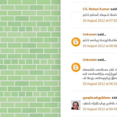
CS. Mohan Kumar
said.
தம்பி தங்கள் விஷயம் கேள்வ
20 August 2012 at 07:5
Unknown
said...
தம்பி உனக்கு பொறுப்பேயில
20 August 2012 at 08:0
Unknown
said...
விரைவில் மணமேடையில் அமர
என் உளங்கனிந்த வாழ்த்துக்
பல் வேறு பணிகளுக்கு இடைய
20 August 2012 at 08:1
குறையொன்றுமில்லை.
said
பதிவர் சந்திப்புக்கு முன்ப
20 August 2012 at 09:4