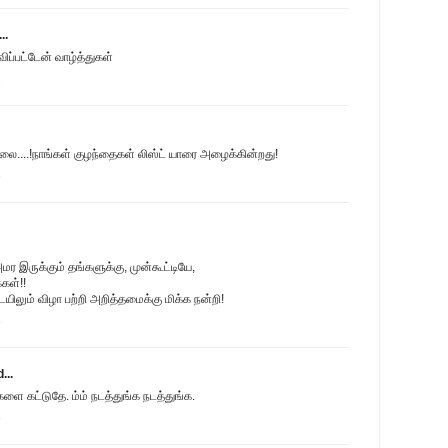
..
ிப்பட்டேன் வாழ்த்துகள்
2
்லை....!நாங்கள் குழந்தைகள் லிஸ்ட் யாரை அழைக்கின்றது!
6
 இருக்கும் தங்களுக்கு, முன்கூட்டியே,
கள்!!
ிலும் விழா பற்றி அறித்தமைக்கு மிக்க நன்றி!
5
...
ே களை கட்டுதே. ம்ம் நடத்துங்க நடத்துங்க.
5