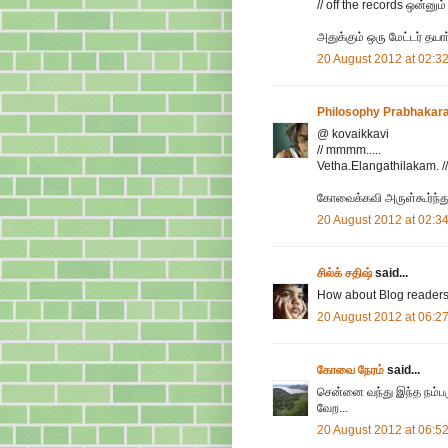
// off the records ஒன்னு
அதுக்கும் ஒரு மேட்டர் தயா
20 August 2012 at 02:3
Philosophy Prabhakar
@ kovaikkavi
// mmmm.....
Vetha.Elangathilakam. //
கோவைக்கவி அருள்கூர்ந்து 
20 August 2012 at 02:3
சில்க் சதிஷ்
said...
How about Blog readers l
20 August 2012 at 06:2
கோவை நேரம்
said...
சென்னை வந்து இந்த நம்பர
வேற...
20 August 2012 at 06:5