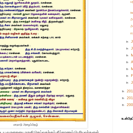
ப
உ
அ
அ
ம
►
J
►
►
►
A
►
►
F
►
►
20
►
20
►
20
உடன்பிறப
மாநாடு அழைப்பிதழ்
டைய வருகையை உறுதி செய்வதற்கும் கீழ்காணும் பெரியவர்களுள்