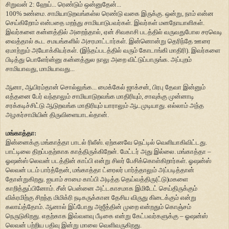
சிறுவன் 2: ஹேய்... ரெண்டும் ஒன்னுதேன்...
100% உண்மை. சாமியாடுறவங்கள்ல ரெண்டு வகை இருக்கு. ஒன்று, நாம் என்ன
செய்கிறோம் என்பதை மறந்து சாமியாடுபவர்கள். இவர்கள் மனநோயாளிகள்.
இவர்களை கன்னத்தில் அறைந்தால், ஏன் சிவகாசி படத்தில் வருவதுபோல சரவெடி
வைத்தால் கூட சமயங்களில் அசரமாட்டார்கள். இன்னொன்று தெரிந்தே ஊரை
ஏமாற்றும் அயோக்கியர்கள். (இந்தப்படத்தில் வரும் கோடாங்கி மாதிரி). இவர்களை
பிடித்து பொளேர்ன்னு கன்னத்துல நாலு அறை விட்டுப்பாருங்க. அப்புறம்
சாமியாவது, மாமியாவது...
ஆனா, ஆயிரம்தான் சொல்லுங்க... மைக்கேல் ஜாக்சன், பிரபு தேவா இன்னும்
எத்தனை பேர் வந்தாலும் சாமியாடுறவங்க மாதிரியும், சாவுக்கு முன்னாடி
சரக்கடிச்சிட்டு ஆடுறவங்க மாதிரியும் யாராலும் ஆடமுடியாது. எல்லாம் அந்த
அழகர்சாமியின் திருவிளையாடல்தான்.
மங்காத்தா:
இன்னைக்கு மங்காத்தா பாடல் ரிலீஸ். ஏற்கனவே நெட்டில் வெளியாகிவிட்டது.
பாட்டிலை திறப்பதற்காக காத்திருக்கிறேன். மேட்டர் அது இல்லை. மங்காத்தா –
ஓஷன்ஸ் லெவன் படத்தின் காப்பி என்று சிலர் பேசிக்கொள்கிறார்கள். ஓஷன்ஸ்
லெவன் படம் பார்த்தேன், மங்காத்தா ட்ரைலர் பார்த்தாலும் அப்படித்தான்
தோன்றுகிறது. ஐயாம் சாமை காப்பி அடித்த தெய்வத்திரு(ட்டு)மகளை
காறித்துப்பினோம். சீன் பென்னை அட்டகாசமாக இமிடேட் செய்திருக்கும்
விக்ரமிற்கு சிறந்த மிமிக்ரி நடிகருக்கான தேசிய விருது கிடைக்கும் என்று
கலாய்த்தோம். ஆனால் இப்போது அஜீத்தின் முறை என்றதும் கொஞ்சம்
நெருடுகிறது. எதற்காக இவ்வளவு பீடிகை என்று கேட்பவர்களுக்கு – ஓஷன்ஸ்
லெவன் பற்றிய பதிவு இன்று மாலை வெளிவருகிறது.