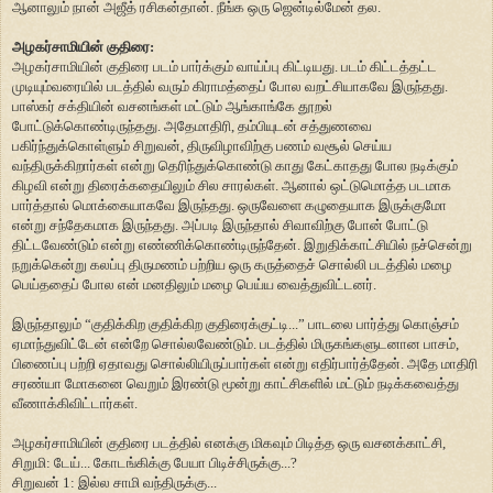
ஆனாலும் நான் அஜீத் ரசிகன்தான். நீங்க ஒரு ஜென்டில்மேன் தல.
அழகர்சாமியின் குதிரை:
அழகர்சாமியின் குதிரை படம் பார்க்கும் வாய்ப்பு கிட்டியது. படம் கிட்டத்தட்ட
முடியும்வரையில் படத்தில் வரும் கிராமத்தைப் போல வறட்சியாகவே இருந்தது.
பாஸ்கர் சக்தியின் வசனங்கள் மட்டும் ஆங்காங்கே தூறல்
போட்டுக்கொண்டிருந்தது. அதேமாதிரி, தம்பியுடன் சத்துணவை
பகிர்ந்துக்கொள்ளும் சிறுவன், திருவிழாவிற்கு பணம் வசூல் செய்ய
வந்திருக்கிறார்கள் என்று தெரிந்துக்கொண்டு காது கேட்காதது போல நடிக்கும்
கிழவி என்று திரைக்கதையிலும் சில சாரல்கள். ஆனால் ஒட்டுமொத்த படமாக
பார்த்தால் மொக்கையாகவே இருந்தது. ஒருவேளை கழுதையாக இருக்குமோ
என்று சந்தேகமாக இருந்தது. அப்படி இருந்தால் சிவாவிற்கு போன் போட்டு
திட்டவேண்டும் என்று எண்ணிக்கொண்டிருந்தேன். இறுதிக்காட்சியில் நச்சென்று
நறுக்கென்று கலப்பு திருமணம் பற்றிய ஒரு கருத்தைச் சொல்லி படத்தில் மழை
பெய்ததைப் போல என் மனதிலும் மழை பெய்ய வைத்துவிட்டனர்.
இருந்தாலும் “குதிக்கிற குதிக்கிற குதிரைக்குட்டி...” பாடலை பார்த்து கொஞ்சம்
ஏமாந்துவிட்டேன் என்றே சொல்லவேண்டும். படத்தில் மிருகங்களுடனான பாசம்,
பிணைப்பு பற்றி ஏதாவது சொல்லியிருப்பார்கள் என்று எதிர்பார்த்தேன். அதே மாதிரி
சரண்யா மோகனை வெறும் இரண்டு மூன்று காட்சிகளில் மட்டும் நடிக்கவைத்து
வீணாக்கிவிட்டார்கள்.
அழகர்சாமியின் குதிரை படத்தில் எனக்கு மிகவும் பிடித்த ஒரு வசனக்காட்சி,
சிறுமி: டேய்... கோடங்கிக்கு பேயா பிடிச்சிருக்கு...?
சிறுவன் 1: இல்ல சாமி வந்திருக்கு...