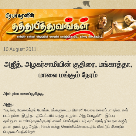
10 August 2011
அஜீத், அழகர்சாமியின் குதிரை, மங்காத்தா,
மாலை மங்கும் நேரம்
அன்புள்ள வலைப்பூவிற்கு,
அஜீத்:
“படிங்க
,
வேலைக்குப் போங்க. உங்களுடைய தினசரி வேலைகளைப் பாருங்க. என்
படம் நல்லா இருந்தா
,
தியேட்டரில் வந்து பாருங்க. அது போதும்!
''
– இப்படி
தன்னுடைய ரசிகர்களுக்கு அட்வைஸ் செய்திருப்பவர் ஷாட்ஷாத் நம்ம தல அஜீத்
தான். நான் ஒரு அஜீத் ரசிகன் என்று சொல்லிக்கொள்வதில் மீண்டும் மீண்டும்
பெருமைப்படுகிறேன்.