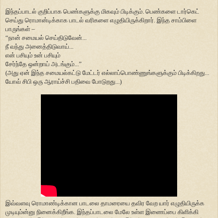
இந்தப்பாடல் குறிப்பாக பெண்களுக்கு மிகவும் பிடிக்கும். பெண்களை டார்கெட்
செய்து ரொமான்டிக்காக பாடல் வரிகளை எழுதியிருக்கிறார். இந்த சாம்பிளை
பாருங்கள் –
“நான் சமையல் செய்திடுவேன்...
நீ வந்து அனைத்திடுவாய்...
என் பசியும் உன் பசியும்
சேர்ந்தே ஒன்றாய் அடங்கும்...”
(அது ஏன் இந்த சமையல்கட்டு மேட்டர் எல்லாப்பொண்ணுங்களுக்கும் பிடிக்கிறது...
யோவ் சிபி ஒரு ஆராய்ச்சி பதிவை போடுறது...)
இவ்வளவு ரொமாண்டிக்கான பாடலை தாமரையை தவிர வேற யார் எழுதியிருக்க
முடியும்ன்னு நினைக்கிறீங்க. இந்தப்பாடலை மேலே உள்ள இணைப்பை கிளிக்கி