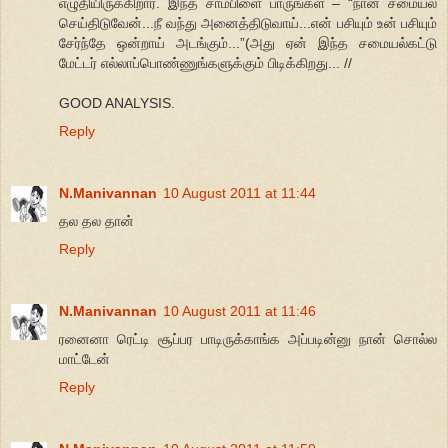
எழுதியிருக்கிறார். இந்த சாம்பிளை பாருங்கள் – “நான் சமையல்
செய்திடுவேன்...நீ வந்து அனைத்திடுவாய்...என் பசியும் உன் பசியும்
சேர்ந்தே ஒன்றாய் அடங்கும்...”(அது ஏன் இந்த சமையல்கட்டு
மேட்டர் எல்லாப்பொண்ணுங்களுக்கும் பிடிக்கிறது... //
GOOD ANALYSIS.
Reply
N.Manivannan
10 August 2011 at 11:44
தல தல தான்
Reply
N.Manivannan
10 August 2011 at 11:46
ரனைனா ரெட்டி சூப்பர பாடிருக்காங்க அப்படின்னு நான் சொல்ல
மாட்டேன்
Reply