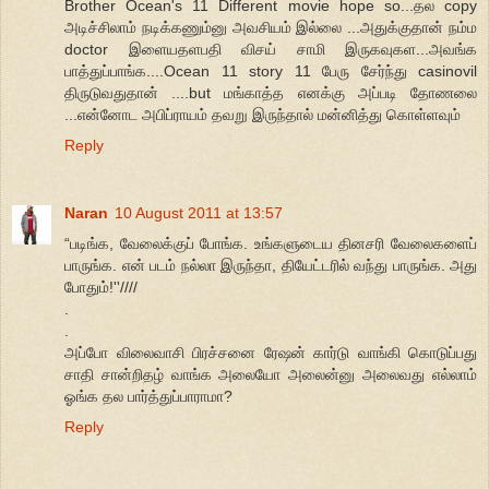
Brother Ocean's 11 Different movie hope so...தல copy
அடிச்சிலாம் நடிக்கணும்னு அவசியம் இல்லை ...அதுக்குதான் நம்ம
doctor இளையதளபதி விசய் சாமி இருகவுகள...அவங்க
பாத்துப்பாங்க....Ocean 11 story 11 பேரு சேர்ந்து casinovil
திருடுவதுதான் ....but மங்காத்த எனக்கு அப்படி தோணலை
...என்னோட அபிப்ராயம் தவறு இருந்தால் மன்னித்து கொள்ளவும்
Reply
Naran
10 August 2011 at 13:57
“படிங்க, வேலைக்குப் போங்க. உங்களுடைய தினசரி வேலைகளைப்
பாருங்க. என் படம் நல்லா இருந்தா, தியேட்டரில் வந்து பாருங்க. அது
போதும்!''////
.
.
அப்போ விலைவாசி பிரச்சனை ரேஷன் கார்டு வாங்கி கொடுப்பது
சாதி சான்றிதழ் வாங்க அலையோ அலைன்னு அலைவது எல்லாம்
ஓங்க தல பார்த்துப்பாராமா?
Reply