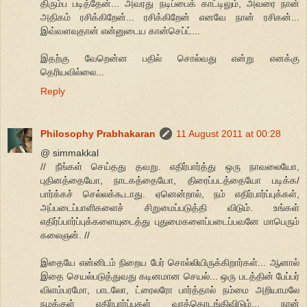
திரும்ப படித்தேன்... அவரது நடிப்பைக் காட்டிலும், அவரை நான்
அதிகம் ரசிக்கிறேன்... ரசிக்கிறேன் எனவே நான் ரசிகன்...
இவ்வளவுதான் என்னுடைய கான்செப்ட்...
இதற்கு வேறென்ன பதில் சொல்வது என்று எனக்கு
தெரியவில்லை...
Reply
Philosophy Prabhakaran
11 August 2011 at 00:28
@ simmakkal
// நீங்கள் செய்தது தவறு. எதிர்பார்த்து ஒரு நாவலையோ,
புதினத்தையோ, நாடகத்தையோ, திரைப்படத்தையோ படிக்க/
பார்க்கச் செல்லக்கூடாது. ஏனென்றால், நம் எதிர்பார்ப்புக்கள்,
அப்படைப்பாளிகளைச் சிறுமைப்படுத்தி விடும். உங்கள்
எதிர்ப்பார்ப்புக்களையுடைத்து புதுமைகளைப்படைப்பவனே மாபெரும்
கலைஞன். //
இதையே என்னிடம் நிறைய பேர் சொல்லியிருக்கிறார்கள்... ஆனால்
இதை செயல்படுத்துவது கடினமான செயல்... ஒரு படத்தின் பேப்பர்
விளம்பரமோ, பாடலோ, ட்ரைலரோ பார்த்தால் நம்மை அறியாமலே
நமக்குள் எதிர்பார்ப்புகள் வரத்தொடங்கிவிடும்... நான்