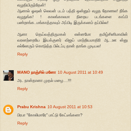
எழுதியிருந்தேன்!
ஆனால் ஓஷன் லெவன் படம் பத்தி ஒன்னும் எழுத தோணல! நீங்க
எழுதுங்க! ! காலங்காலமா நிறைய படங்களை காப்பி
பண்றாங்க..மங்காத்தாவும் அப்பிடி இருக்கலாம் தப்பில்ல!
ஆனா தெய்வத்திருமகள் என்னமோ தமிழ்சினிமாவின்
வரலாற்றையே இயக்குனர் விஜய் மாற்றியமாதிரி ஆ...ஊ ன்னு
எல்லோரும் கொடுத்த பில்டப்பு தான் தாங்க முடியல!
Reply
MANO நாஞ்சில் மனோ
10 August 2011 at 10:49
அட நான்தானா முதல் மழை....!!!
Reply
Prabu Krishna
10 August 2011 at 10:53
பிரபா "கோலிமாரே" பாட்டு கேட்டீங்களா?
Reply