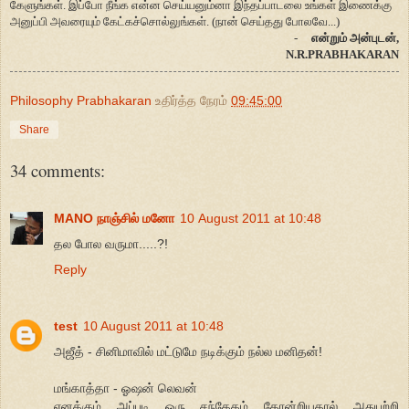
கேளுங்கள். இப்போ நீங்க என்ன செய்யனும்னா இந்தப்பாடலை உங்கள் இணைக்கு
அனுப்பி அவரையும் கேட்கச்சொல்லுங்கள். (நான் செய்தது போலவே...)
-
என்றும் அன்புடன்,
N.R.PRABHAKARAN
Philosophy Prabhakaran
உதிர்த்த நேரம்
09:45:00
Share
34 comments:
MANO நாஞ்சில் மனோ
10 August 2011 at 10:48
தல போல வருமா.....?!
Reply
test
10 August 2011 at 10:48
அஜீத் - சினிமாவில் மட்டுமே நடிக்கும் நல்ல மனிதன்!
மங்காத்தா - ஓஷன் லெவன்
எனக்கும் அப்படி ஒரு சந்தேகம் தோன்றியதால் அதுபற்றி