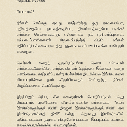
//எதிர்பார்த்தேன்//
பிரபாகரன்!
நீங்கள் செய்தது தவறு. எதிர்பார்த்து ஒரு நாவலையோ,
புதினத்தையோ, நாடகத்தையோ, திரைப்படத்தையோ படிக்க/
பார்க்கச் செல்லக்கூடாது. ஏனென்றால், நம் எதிர்பார்ப்புக்கள்,
அப்படைப்பாளிகளைச் சிறுமைப்படுத்தி விடும். உங்கள்
எதிர்ப்பார்ப்புக்களையுடைத்து புதுமைகளைப்படைப்பவனே மாபெரும்
கலைஞன்.
அவர்கள் எதைத் தருகிறார்களோ அவை உங்களால்
பார்க்கப்படவேண்டும். பார்த்த பின்னர் பிடித்ததா இல்லையா என்று
சொல்லலாம. எதிர்பார்ப்பு என்ற பேச்சுக்கே இடமில்லை இங்கே. கலை
வியாபாரமில்லை நாம் விரும்பியதைக் கேட்பதற்கு. நீங்கள்
விரும்பியதைக் கொடுப்பதற்கு.
இருப்பினும் அப்படி சில கலைஞர்கள் கொடுப்பார்கள். அது
வியாபாரம். பத்திரிக்கை விமர்ச்னங்களில் பார்க்கலாம். "கமல்
இரசிகர்களுக்குத் தீனி!" 'இரஜனி இரசிகர்களுக்குத் தீனி!" 'தல
இரசிகர்களுக்குத் தீனி!' என்று. அதாவது இரசிகர்களின்
எதிர்பார்ப்புக்கள் முழுக்க நிறைவேற்றப்பட்டன. இப்படிப்பட்ட படங்கள்
கலைப்பொருள்களல்ல. வியாபாரங்கள்.