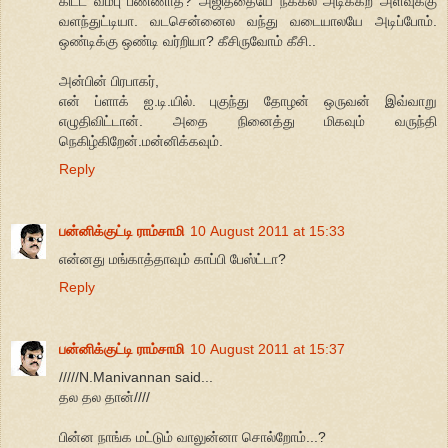
கிட்ட வம்பு பண்ணாத? அஜித்தையே நக்கல் அடிக்கற அளவுக்கு
வளந்துட்டியா. வடசென்னைல வந்து வடையாலயே அடிப்போம்.
ஒண்டிக்கு ஒண்டி வர்றியா? கீசிருவோம் கீசி..
அன்பின் பிரபாகர்,
என் ப்ளாக் ஐ.டி.யில். புகுந்து தோழன் ஒருவன் இவ்வாறு
எழுதிவிட்டான். அதை நினைத்து மிகவும் வருந்தி
நெகிழ்கிறேன்.மன்னிக்கவும்.
Reply
பன்னிக்குட்டி ராம்சாமி
10 August 2011 at 15:33
என்னது மங்காத்தாவும் காப்பி பேஸ்ட்டா?
Reply
பன்னிக்குட்டி ராம்சாமி
10 August 2011 at 15:37
/////N.Manivannan said...
தல தல தான்////
பின்ன நாங்க மட்டும் வாலுன்னா சொல்றோம்...?