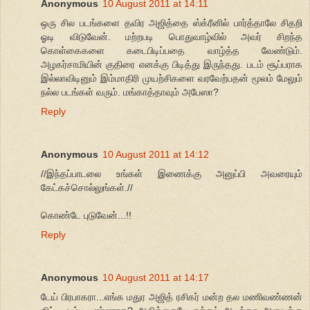
Anonymous
10 August 2011 at 14:11
ஒரு சில படங்களை தவிர அஜித்தை ஸ்க்ரீனில் பார்த்தாலே சிதறி
ஓடி விடுவேன். மற்றபடி பொதுவாழ்வில் அவர் சிறந்த
கொள்கைகளை கடைபிடிப்பதை வாழ்த்த வேண்டும்.
அழகர்சாமியின் குதிரை எனக்கு பிடித்து இருந்தது. படம் சூப்பராக
இல்லாவிடினும் இம்மாதிரி முயற்சிகளை வரவேற்பதன் மூலம் மேலும்
நல்ல படங்கள் வரும். மங்காத்தாவும் அபேஸா?
Reply
Anonymous
10 August 2011 at 14:12
//இந்தப்பாடலை உங்கள் இணைக்கு அனுப்பி அவரையும்
கேட்கச்சொல்லுங்கள்.//
கொண்டே புடுவேன்...!!
Reply
Anonymous
10 August 2011 at 14:17
டேய் பிரபாகரா...எங்க மதுர அஜித் ரசிகர் மன்ற தல மணிவண்ணன்