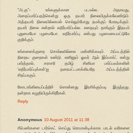
"அ.கு"- உங்களுக்கான படமல்ல. அதாவது,
அதைப்பார்ப்பதற்கென்று ஒரு தயார் நிலையிருக்கவேண்டும்.
அத்தயார் நிலையில்லாமல் செல்லும்போது நமக்குப் போரடிக்கும்.
தயார் நிலை என்றால் எதிர்பார்ப்பல்ல. எதையும் தாங்கும் இதயம்
புதுமையோ பழமையோ. எதிர்பார்ப்பு என்பது பழமையைமட்டுமே
குறிக்கும்.
உங்களைக்குறை சொல்லவில்லை மன்னிக்கவும். அப்படத்தில்
நிறைய குறைகள் உண்டு. எனினும் ஓவர் ஆல் இம்பாக்ட் என்று
பார்த்தால், சராசரி தமிழ் சினிமா பார்ப்பவர்களின்
'எதிர்பார்ப்புக்கள்'ஐ தரைமட்டமாக்கியதே அப்படத்த்தின்
சிறப்பாகும்.
கோடாங்கியைப்பற்றிச் சொன்னது இரசிக்கும்படி இருந்தது.
நன்றாக எழுதியிருக்கிறீர்கள்.
Reply
Anonymous
10 August 2011 at 11:38
//பெண்களை டார்கெட் செய்து ரொமான்டிக்காக பாடல் வரிகளை