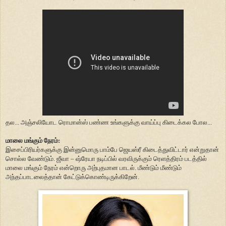
தல... அஞ்சலியோட ரொமான்ஸ் பண்ண உங்களுக்கு வாய்ப்பு கிடைக்கல போல...
மாலை மங்கும் நேரம்:
இசைப்பிரியர்களுக்கு இன்னுமொரு பாம்பே ஜெயஸ்ரீ கிடைத்துவிட்டார் என்றுதான்
சொல்ல வேண்டும். ஜீவா – ஷ்ரேயா நடிப்பில் வரவிருக்கும் ரெளத்திரம் படத்தில்
மாலை மங்கும் நேரம் என்றொரு அற்புதமான பாடல். மீண்டும் மீண்டும்
அந்தப்பாடலைத்தான் கேட்டுக்கொண்டிருக்கிறேன்.