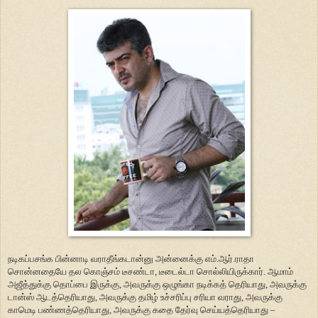
நடிகப்பசங்க பின்னாடி வராதீங்கடான்னு அன்னைக்கு எம்.ஆர்.ராதா
சொன்னதையே தல கொஞ்சம் டீசண்டா, டீடைல்டா சொல்லியிருக்கார். ஆமாம்
அஜீத்துக்கு தொப்பை இருக்கு, அவருக்கு ஒழுங்கா நடிக்கத் தெரியாது, அவருக்கு
டான்ஸ் ஆடத்தெரியாது, அவருக்கு தமிழ் உச்சரிப்பு சரியா வராது, அவருக்கு
காமெடி பண்ணத்தெரியாது, அவருக்கு கதை தேர்வு செய்யத்தெரியாது –