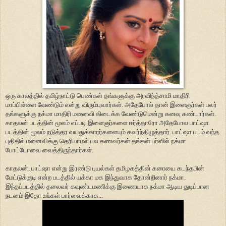
ஒரு காலத்தில் தமிழ்நாட்டு பெண்கள் தங்களுக்கு அரவிந்த்சாமி மாதிரி
மாப்பிள்ளை வேண்டும் என்று விரும்புவார்கள். அதேபோல் தான் இளைஞர்கள் பலர்
தங்களுக்கு நக்மா மாதிரி மனைவி கிடைக்க வேண்டுமென்று கனவு கண்டார்கள்.
காதலன் படத்தின் மூலம் எப்படி இளைஞர்களை ஈர்த்தாரோ அதேபோல பாட்ஷா
படத்தின் மூலம் நடுத்தர வயதுக்காரர்களையும் கவர்ந்திழுத்தார். பாட்ஷா படம் வந்த
புதிதில் மனைவிக்கு தெரியாமல் பல கணவர்கள் தங்கள் பர்ஸில் நக்மா
போட்டோவை வைத்திருந்தார்கள்.
காதலன், பாட்ஷா என்று இரண்டு புயல்கள் தமிழகத்தின் கரையை கடந்தபின்
மேட்டுக்குடி என்ற படத்தில் யக்கா மக இந்துவாக தோன்றினார் நக்மா.
இந்தப்படத்தில் தலைவர் கவுண்டமணிக்கு இணையாக நக்மா ஆடிய துடிப்பான
நடனம் இதோ உங்கள் பார்வைக்காக...