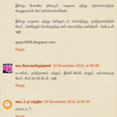
இன்று போலவே தினமும் வருகை தந்து உற்சாகப்படுத்த
வேணுமாய்க் கேட்டுக்கொள்கிறேன்.
இன்று வருகை தந்து பின்னூட்டம் கொடுத்து, தமிழ்மணத்தில்
வோட் அளித்துச் சென்றதற்கு என் மனமார்ந்த நன்றிகள். அன்புடன்
vgk
gopu1949.blogspot.com
Reply
வை.கோபாலகிருஷ்ணன்
10 November 2011 at 06:08
உடான்ஸ், தமிழ்மணம் மற்றும் இண்ட்லியில் நானும் நக்மாவுக்கு
வோட் போட்டு விட்டேன். vgk
Reply
ரைட்டர் நட்சத்திரா
10 November 2011 at 06:45
நக்மா வ ?
Reply