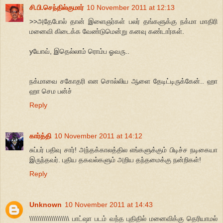
சி.பி.செந்தில்குமார்
10 November 2011 at 12:13
>>அதேபோல் தான் இளைஞர்கள் பலர் தங்களுக்கு நக்மா மாதிரி
மனைவி கிடைக்க வேண்டுமென்று கனவு கண்டார்கள்.
yயோவ், இதெல்லாம் ரொம்ப ஓவரு..
நக்மாவை சகோதரி என சொல்லிய ஆளை தேடிட்டிருக்கேன்.. ஹா
ஹா செம பன்ச்
Reply
கார்த்தி
10 November 2011 at 14:12
சுப்பர் பதிவு சார்! அந்தக்காலத்தில எங்களுக்கும் பிடிச்ச நடிகையா
இருந்தவர். புதிய தகவல்களும் அறிய தந்தமைக்கு நன்றிகள்!
Reply
Unknown
10 November 2011 at 14:43
\\\\\\\\\\\\\\\\\\\\ பாட்ஷா படம் வந்த புதிதில் மனைவிக்கு தெரியாமல்