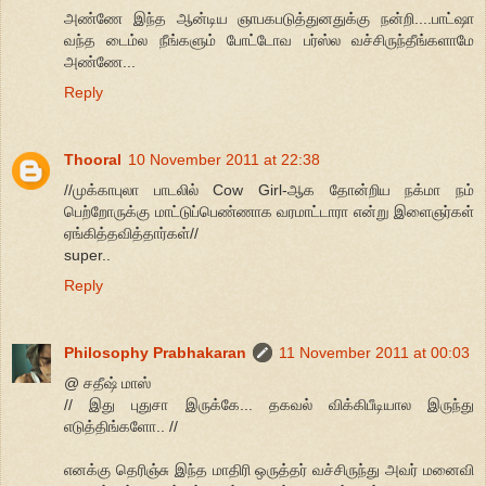
அண்ணே இந்த ஆன்டிய ஞாபகபடுத்துனதுக்கு நன்றி....பாட்ஷா
வந்த டைம்ல நீங்களும் போட்டோவ பர்ஸ்ல வச்சிருந்தீங்களாமே
அண்ணே...
Reply
Thooral
10 November 2011 at 22:38
//முக்காபுலா பாடலில் Cow Girl-ஆக தோன்றிய நக்மா நம்
பெற்றோருக்கு மாட்டுப்பெண்ணாக வரமாட்டாரா என்று இளைஞர்கள்
ஏங்கித்தவித்தார்கள்//
super..
Reply
Philosophy Prabhakaran
11 November 2011 at 00:03
@ சதீஷ் மாஸ்
// இது புதுசா இருக்கே... தகவல் விக்கிபீடியால இருந்து
எடுத்திங்களோ.. //
எனக்கு தெரிஞ்சு இந்த மாதிரி ஒருத்தர் வச்சிருந்து அவர் மனைவி