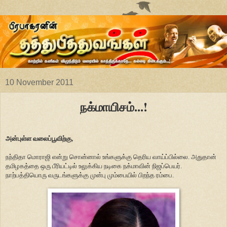
10 November 2011
நக்மாயிசம்...!
அன்புள்ள வலைப்பூவிற்கு,
நந்திதா மொராஜி என்று சொன்னால் உங்களுக்கு தெரிய வாய்ப்பில்லை. அதுதான்
தமிழகத்தை ஒரு பீரியட்டில் உலுக்கிய நடிகை நக்மாவின் நிஜப்பெயர்.
நாற்பத்தியொரு வருடங்களுக்கு முன்பு மும்பையில் பிறந்த ரம்பை.