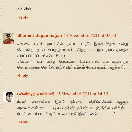
pls visit
Reply
Sharmmi Jeganmogan
12 November 2011 at 02:23
என்னை பள்ளி நாட்களில் நக்மா மாதிரி இருக்கிறேன் என்று
சொல்லித் தான் போற்றுவார்கள். அந்தப் பழைய ஞாபகத்தைக்
கிளப்பிவிட்டுட்டீங்களே Philo.
சகோதரி நக்மா என்று போட்டவன் கிடைத்தால் நான் வாழ்த்துச்
சொன்னதாக சொல்லி விட்டு பின் உங்கள் வேலையைப் பாருங்கள்.
Reply
பன்னிக்குட்டி ராம்சாமி
13 November 2011 at 14:13
யோவ் என்னய்யா இது? நக்மாவ பத்தியெல்லாம் எழுதுற
அளவுக்குன்னா....... டூ பை ஃபோர், ஃபோர் பை டூ, த்ரீ பை சிக்ஸ்....
டோட்டலா எப்படியும் நாப்பது வயசாகி இருக்கனுமே........... ?
Reply