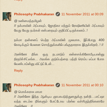
Philosophy Prabhakaran
11 November 2011 at 00:09
@ உண்மைத்தமிழன்
// நக்மாவின் அப்பாவும், ஜோதிகா மற்றும் ரோஷிணியின் அப்பாவும்
வேறு வேறு நபர்கள் என்பதையும் குறிப்பிட்டிருக்கலாம்..!
நக்மா தன்னைப் பெற்ற அப்பாவின் மூலமாக, இப்போது 400
கோடிக்கும் மேலான சொத்துக்களில் பங்குதாரராக இருக்கிறார்..! //
அண்ணே நீங்க ஒரு நடமாடும் என்சைக்கிளோபீடியான்னு
நிரூபிச்சிட்டீங்க... அவங்க குடும்பத்தை பத்தி ரொம்ப டீப்பா போக
வேண்டாம்ன்னு விட்டுட்டேன்...
Reply
Philosophy Prabhakaran
11 November 2011 at 00:10
@ மொக்கராசு மாமா
// அண்ணே இந்த ஆன்டிய ஞாபகபடுத்துனதுக்கு நன்றி....பாட்ஷா
வந்த டைம்ல நீங்களும் போட்டோவ பர்ஸ்ல வச்சிருந்தீங்களாமே
அண்ணே... //