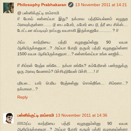
Philosophy Prabhakaran
13 November 2011 at 14:21
@ பன்னிக்குட்டி ராம்சாமி
// யோவ் என்னய்யா இது? நக்மாவ பத்தியெல்லாம் எழுதுற
அளவுக்குன்னா....... டூ பை ஃபோர், ஃபோர் பை டூ, த்ரீ பை சிக்ஸ்....
டோட்டலா எப்படியும் நாப்பது வயசாகி இருக்கனுமே........... ? //
அப்ப காந்தியை பத்தி எழுதனும்ன்னு 90 வயசு
ஆகியிருக்கனுமா...? அய்யா போதி தருமர் பத்தி எழுதனும்ன்னா
1500 வயசு ஆகியிருக்கனுமா....? என்னங்கய்யா உங்க லாஜிக்...
// சிம்ரன் ரேஞ்சு எங்கே... நக்மா எங்கே? கம்பேரிசன் பண்றதுக்கு
ஒரு அளவு வேணாம்? பிச்சிபுடுவேன் பிச்சி......! //
புரியல... யார் பெரிய ரேஞ்சுன்னு சொல்றீங்க... சிம்ரனா...?
நக்மாவா...?
Reply
பன்னிக்குட்டி ராம்சாமி
13 November 2011 at 14:36
/////அப்ப காந்தியை பத்தி எழுதனும்ன்னு 90 வயசு
ஆகியிருக்கனுமா...? அய்யா போதி தருமர் பத்தி எழுதனும்ன்னா