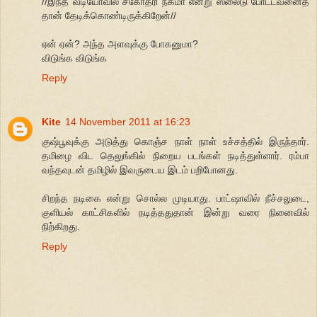
//இந்த வீடியோவில் சகோதரி நக்மா என்று ஸ்லைடு போட்டவனைத்
தான் தேடிக்கொண்டிருக்கிறேன்//
ஏன் ஏன்? அந்த அளவுக்கு போகனுமா?
விடுங்க விடுங்க
Reply
Kite
14 November 2011 at 16:23
குஷ்பூவுக்கு அடுத்து கொஞ்ச நாள் நாள் உச்சத்தில் இருந்தார்.
தமிழை விட தெலுங்கில் நிறைய படங்கள் நடித்துள்ளார். ரம்பா
வந்தவுடன் தமிழில் இவருடைய இடம் பறிபோனது.
சிறந்த நடிகை என்று சொல்ல முடியாது. பாட்ஷாவில் நீச்சலுடை,
குளியல் காட்சிகளில் நடித்ததுதான் இன்று வரை நினைவில்
நிற்கிறது.
Reply