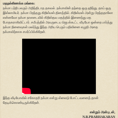
மதநல்லிணக்க மங்கை:
நக்மா பற்றி பலரும் அறிந்திடாத தகவல். நக்மாவின் தந்தை ஒரு ஹிந்து. தாய் ஒரு
இஸ்லாமியர். நக்மா பிறந்தது கிறிஸ்மஸ் தினத்தில். கிறிஸ்மஸ் அன்று பிறந்ததாலோ
என்னவோ நக்மா நாளடைவில் கிறிஸ்தவ மதத்தில் இணைந்து மத
போதகராகிவிட்டார். சமீபத்தில் அவருடைய ஜெபக்கூட்ட வீடியோ ஒன்றை பார்த்து
நக்மா நினைவுகள் மலர்ந்து இந்த அரிய பெரும் பதிவினை எழுதி அதை
நக்மாவிற்காக சமர்ப்பிக்கிறேன்.
இந்த வீடியோவில் சகோதரி நக்மா என்று ஸ்லைடு போட்டவனைத் தான்
தேடிக்கொண்டிருக்கிறேன்.
என்றும் அன்புடன்,
N.R.PRABHAKARAN