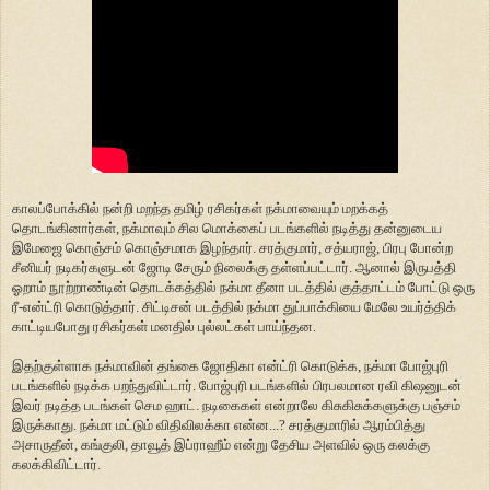
காலப்போக்கில் நன்றி மறந்த தமிழ் ரசிகர்கள் நக்மாவையும் மறக்கத்
தொடங்கினார்கள், நக்மாவும் சில மொக்கைப் படங்களில் நடித்து தன்னுடைய
இமேஜை கொஞ்சம் கொஞ்சமாக இழந்தார். சரத்குமார், சத்யராஜ், பிரபு போன்ற
சீனியர் நடிகர்களுடன் ஜோடி சேரும் நிலைக்கு தள்ளப்பட்டார். ஆனால் இருபத்தி
ஓறாம் நூற்றாண்டின் தொடக்கத்தில் நக்மா தீனா படத்தில் குத்தாட்டம் போட்டு ஒரு
ரீ-என்ட்ரி கொடுத்தார். சிட்டிசன் படத்தில் நக்மா துப்பாக்கியை மேலே உயர்த்திக்
காட்டியபோது ரசிகர்கள் மனதில் புல்லட்கள் பாய்ந்தன.
இதற்குள்ளாக நக்மாவின் தங்கை ஜோதிகா என்ட்ரி கொடுக்க, நக்மா போஜ்புரி
படங்களில் நடிக்க பறந்துவிட்டார். போஜ்புரி படங்களில் பிரபலமான ரவி கிஷனுடன்
இவர் நடித்த படங்கள் செம ஹாட். நடிகைகள் என்றாலே கிசுகிசுக்களுக்கு பஞ்சம்
இருக்காது. நக்மா மட்டும் விதிவிலக்கா என்ன...? சரத்குமாரில் ஆரம்பித்து
அசாருதீன், கங்குலி, தாவூத் இப்ராஹீம் என்று தேசிய அளவில் ஒரு கலக்கு
கலக்கிவிட்டார்.