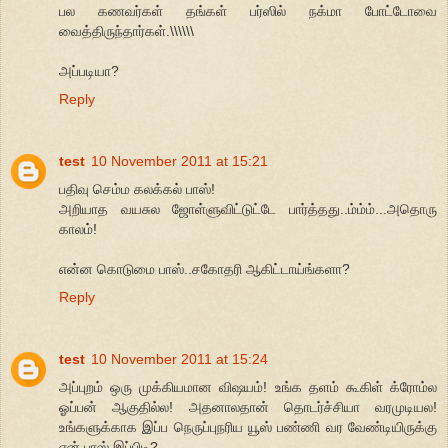
பல கணவர்கள் தங்கள் பர்ஸில் நக்மா போட்டோவை
வைத்திருந்தார்கள்.\\\\\\
அப்படியா?
Reply
test
10 November 2011 at 15:21
பதிவு செம்ம கலக்கல் பாஸ்!
அறியாத வயசுல ஜோள்ளுவிட்டுட்டே பார்த்தது..ம்ம்ம்...அதொரு
காலம்!
என்ன கொடுமை பாஸ்..சகோதரி ஆகிட்டாய்ங்களா?
Reply
test
10 November 2011 at 15:24
அப்புறம் ஒரு முக்கியமான விஷயம்! உங்க தளம் கூகிள் க்ரோம்ல
ஓப்பன் ஆகுதில்ல! அதனாலதான் தொடர்ச்சியா வரமுடியல!
உங்களுக்காக இப்ப நெருப்புநரிய யூஸ் பண்ணி வர வேண்டியிருக்கு
ஏன் பாஸ் இப்பிடி?