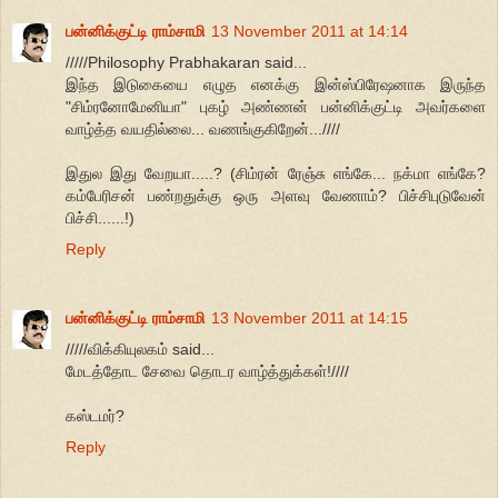
பன்னிக்குட்டி ராம்சாமி
13 November 2011 at 14:14
/////Philosophy Prabhakaran said...
இந்த இடுகையை எழுத எனக்கு இன்ஸ்பிரேஷனாக இருந்த
"சிம்ரனோமேனியா" புகழ் அண்ணன் பன்னிக்குட்டி அவர்களை
வாழ்த்த வயதில்லை... வணங்குகிறேன்...////
இதுல இது வேறயா.....? (சிம்ரன் ரேஞ்சு எங்கே... நக்மா எங்கே?
கம்பேரிசன் பண்றதுக்கு ஒரு அளவு வேணாம்? பிச்சிபுடுவேன்
பிச்சி......!)
Reply
பன்னிக்குட்டி ராம்சாமி
13 November 2011 at 14:15
/////விக்கியுலகம் said...
மேடத்தோட சேவை தொடர வாழ்த்துக்கள்!////
கஸ்டமர்?
Reply