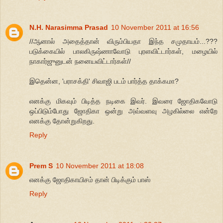
N.H. Narasimma Prasad
10 November 2011 at 16:56
//ஆனால் அதைத்தான் விரும்பியதா இந்த சமுதாயம்...???
படுக்கையில் பாலகிருஷ்ணாவோடு புரளவிட்டார்கள், மழையில்
நாகார்ஜுனுடன் நனையவிட்டார்கள்//
இதென்ன, 'பராசக்தி' சிவாஜி படம் பார்த்த தாக்கமா?
எனக்கு மிகவும் பிடித்த நடிகை இவர். இவரை ஜோதிகவோடு
ஒப்பிடும்போது ஜோதிகா ஒன்று அவ்வளவு அழகில்லை என்றே
எனக்கு தோன்றுகிறது.
Reply
Prem S
10 November 2011 at 18:08
எனக்கு ஜோதிகாயிசம் தான் பிடிக்கும் பாஸ்
Reply