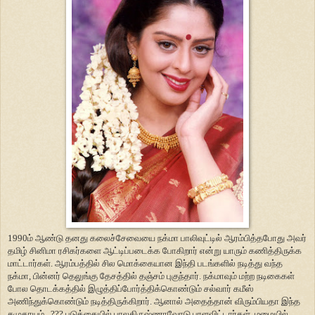
1990ம் ஆண்டு தனது கலைச்சேவையை நக்மா பாலிவுட்டில் ஆரம்பித்தபோது அவர்
தமிழ் சினிமா ரசிகர்களை ஆட்டிப்படைக்க போகிறார் என்று யாரும் கணித்திருக்க
மாட்டார்கள். ஆரம்பத்தில் சில மொக்கையான இந்தி படங்களில் நடித்து வந்த
நக்மா, பின்னர் தெலுங்கு தேசத்தில் தஞ்சம் புகுந்தார். நக்மாவும் மற்ற நடிகைகள்
போல தொடக்கத்தில் இழுத்திப்போர்த்திக்கொண்டும் சல்வார் கமீஸ்
அணிந்துக்கொண்டும் நடித்திருக்கிறார். ஆனால் அதைத்தான் விரும்பியதா இந்த
சமுதாயம்...??? படுக்கையில் பாலகிருஷ்ணாவோடு புரளவிட்டார்கள், மழையில்