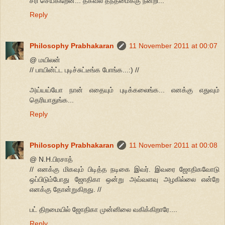
சரி செய்கிறேன்... தகவல் தந்தமைக்கு நன்றி...
Reply
Philosophy Prabhakaran
11 November 2011 at 00:07
@ மயிலன்
// பாயின்ட்ட புடிச்சுட்டீங்க போங்க...:) //
அய்யய்யோ நான் எதையும் புடிக்கலைங்க... எனக்கு எதுவும்
தெரியாதுங்க...
Reply
Philosophy Prabhakaran
11 November 2011 at 00:08
@ N.H.பிரசாத்
// எனக்கு மிகவும் பிடித்த நடிகை இவர். இவரை ஜோதிகவோடு
ஒப்பிடும்போது ஜோதிகா ஒன்று அவ்வளவு அழகில்லை என்றே
எனக்கு தோன்றுகிறது. //
பட் திறமையில் ஜோதிகா முன்னிலை வகிக்கிறாரே....
Reply