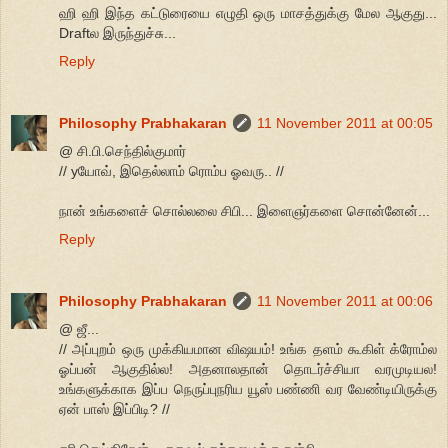
ஹி ஹி இந்த கட்டுரையை எழுதி ஒரு மாசத்துக்கு மேல ஆகுது...
Draftல இருந்துச்சு...
Reply
Philosophy Prabhakaran
11 November 2011 at 00:05
@ சி.பி.செந்தில்குமார்
// yயோவ், இதெல்லாம் ரொம்ப ஓவரு.. //
நான் உங்களைச் சொல்லலை சிபி... இளைஞர்களை சொன்னேன்...
Reply
Philosophy Prabhakaran
11 November 2011 at 00:06
@ ஜீ...
// அப்புறம் ஒரு முக்கியமான விஷயம்! உங்க தளம் கூகிள் க்ரோம்ல
ஓப்பன் ஆகுதில்ல! அதனாலதான் தொடர்ச்சியா வரமுடியல!
உங்களுக்காக இப்ப நெருப்புநரிய யூஸ் பண்ணி வர வேண்டியிருக்கு
ஏன் பாஸ் இப்பிடி? //