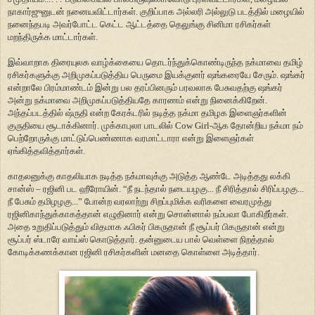
நாகார்ஜுனுடன் நனையவிட்டார்கள். குறிப்பாக அல்லரி அல்லுடு படத்தில் மழையில்
நனைந்தபடி அவர்போட்ட கெட்ட ஆட்டத்தை தெலுங்கு சினிமா ரசிகர்கள்
மறந்திருக்க மாட்டார்கள்.
இவ்வாறாக திரையுலக வாழ்க்கையை தொடர்ந்துக்கொண்டிருந்த நக்மாவை தமிழ்
ரசிகர்களுக்கு அறிமுகப்படுத்திய பெருமை இயக்குனர் ஷங்கரையே சேரும். ஷங்கர்
என்றாலே பிரம்மாண்டம் இன்று பல தரப்பினரும் பரவலாக பேசுவதற்கு ஷங்கர்
அன்று நக்மாவை அறிமுகப்படுத்தியதே காரணம் என்று நினைக்கிறேன்.
அந்தப்படத்தில் ஷ்ருதி என்ற கேரக்டரில் நடித்த நக்மா தமிழக இளைஞர்களின்
குருதியை சூடாக்கினார். முக்காபுலா பாடலில் Cow Girl-ஆக தோன்றிய நக்மா நம்
பெற்றோருக்கு மாட்டுப்பெண்ணாக வரமாட்டாரா என்று இளைஞர்கள்
ஏங்கித்தவித்தார்கள்.
காதலனுக்கு காதலியாக நடித்த நக்மாவுக்கு அடுத்த ஆண்டே அடித்தது லக்கி
சான்ஸ் – ரஜினி பட ஹீரோயின். “நீ நடந்தால் நடையழகு... நீ சிரித்தால் சிரிப்பழகு...
நீ பேசும் தமிழழகு...” போன்ற வரலாற்று சிறப்புமிக்க வரிகளை வைரமுத்து
ரஜினிகாந்துக்காகத்தான் எழுதினார் என்று சொன்னால் நம்பவா போகிறீர்கள்.
அதை உறுதிப்படுத்தும் விதமாக ஃபிகர் பிகருதான் நீ சூப்பர் பிகருதான் என்று
சூப்பர் ஸ்டாரே வாய்ஸ் கொடுத்தார். தன்னுடைய பால் வெள்ளை நிறத்தால்
கோடிக்கணக்கான ரஜினி ரசிகர்களின் மனதை கொள்ளை அடித்தார்.