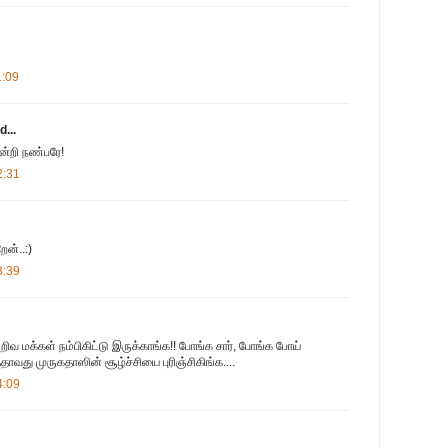
1:09
d...
்றி நண்பரே!
2:31
ேன்..:)
3:39
றிவ மக்கள் நம்பிகிட்டு இருக்காங்க!! போங்க சார், போங்க போய்
தாவது முருகதாஸின் சூழ்ச்சியை புரிஞ்சிகிங்க....
4:09