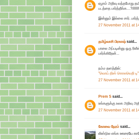
ஏழாம் அறிவு வந்தபோது தம
படத்தை பார்த்தீங்க....?////////
இன்னும் இல்லை சார். பார்த்
27 November 2011 at 1
தமிழ்வாசி பிரகாஷ்
said...
பாலை அப்படின்னு ஒரு ரிலீஸ
பார்க்கிறேன்...
நம்ம தளத்தில்:
"வொய் திஸ் கொலவெறி டி" 
27 November 2011 at 1
Prem S
said...
உங்களுக்கு உலக அறிவு அத
27 November 2011 at 1
கோவை நேரம்
said...
லிஸ்டுல எங்க ஊரையே காணோம