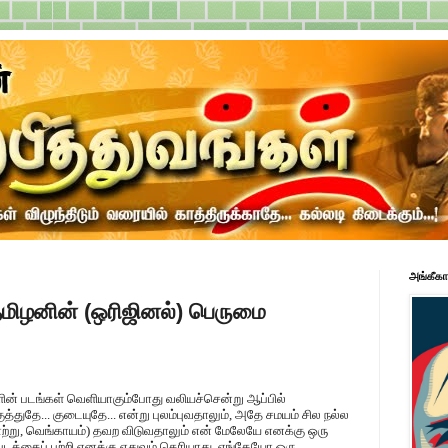
அங்கீகா
மிழனின் (ஒரிஜினல்) பெருமை
ன் படங்கள் வெளியாகும்போது வலியச்சென்று ஆப்பில்
துதே... குடையுதே... என்று புலம்புவதாலும், அதே சமயம் சில நல்ல
ற்று, வெங்காயம்) தவற விடுவதாலும் என் மேலேயே எனக்கு ஒரு
படத்தைப் பற்றி எனக்கு எதுவும் தெரியாது. எங்கேயோ ஒரு