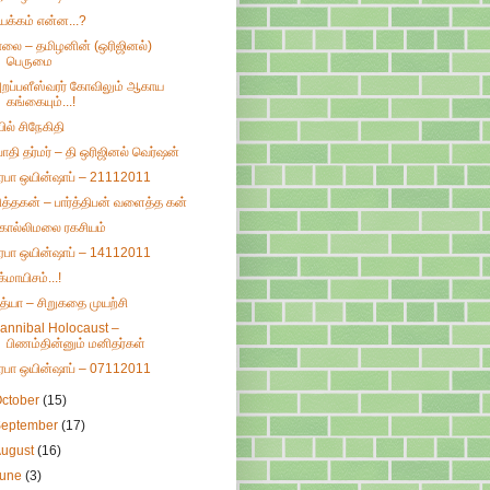
யக்கம் என்ன...?
ாலை – தமிழனின் (ஒரிஜினல்)
பெருமை
றப்பளீஸ்வரர் கோவிலும் ஆகாய
கங்கையும்...!
யில் சிநேகிதி
ோதி தர்மர் – தி ஒரிஜினல் வெர்ஷன்
ிரபா ஒயின்ஷாப் – 21112011
ித்தகன் – பார்த்திபன் வளைத்த கன்
ொல்லிமலை ரகசியம்
ிரபா ஒயின்ஷாப் – 14112011
க்மாயிசம்...!
ித்யா – சிறுகதை முயற்சி
annibal Holocaust –
பிணம்தின்னும் மனிதர்கள்
ிரபா ஒயின்ஷாப் – 07112011
ctober
(15)
September
(17)
August
(16)
June
(3)