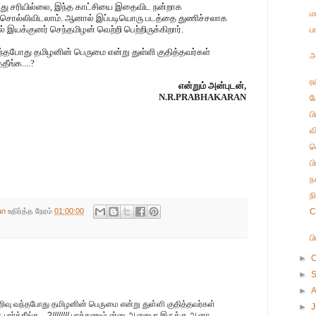
அது சரியில்லை, இந்த காட்சியை இதைவிட நன்றாக
ம
ாக சொல்லிவிடலாம். ஆனால் இப்படியொரு படத்தை துணிச்சலாக
் இயக்குனர் செந்தமிழன் வெற்றி பெற்றிருக்கிறார்.
ப
ந்தபோது தமிழனின் பெருமை என்று துள்ளி குதித்தவர்கள்
அ
ீங்க....?
ர
என்றும் அன்புடன்,
N.R.PRABHAKARAN
ப
ப
வ
க
ப
ந
ந
an
உதிர்த்த நேரம்
01:00:00
C
ப
►
O
►
►
றிவு வந்தபோது தமிழனின் பெருமை என்று துள்ளி குதித்தவர்கள்
►
பார்த்தீங்க....?//////// பாக்கணும் ன்னு ஆசையா இருக்கு ஆனா