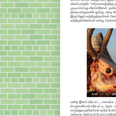
விளம்பரத்தில் “சங்ககாலத்திற்க
முடிவு செய்து கிளம்பினேன். த
திரையரங்குகளில் ஒன்று. மழை வே
இருப்பினும் வந்திருந்தவர்கள்
வந்திருக்கிறார்கள் என்று அவர்
மனித இனம் வீடு கட்ட, சமைக்க
பெருமையோடு வீடு கட்டி, ஆடை உட
வாழ்ந்துவருகிறார்கள் தமிழ் பேசும
அல்லாத பிறமொழி பேசும்) வந்தேறிக