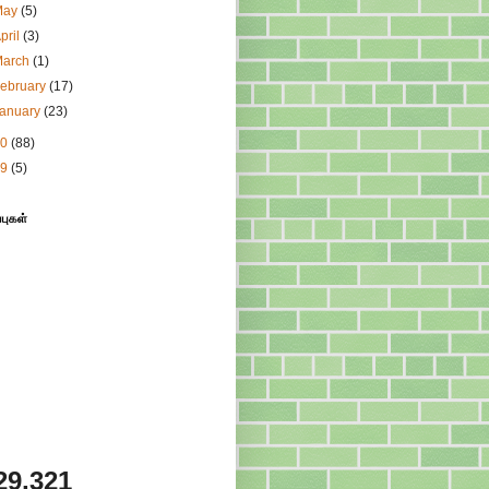
May
(5)
pril
(3)
March
(1)
ebruary
(17)
January
(23)
10
(88)
09
(5)
்புகள்
29,321