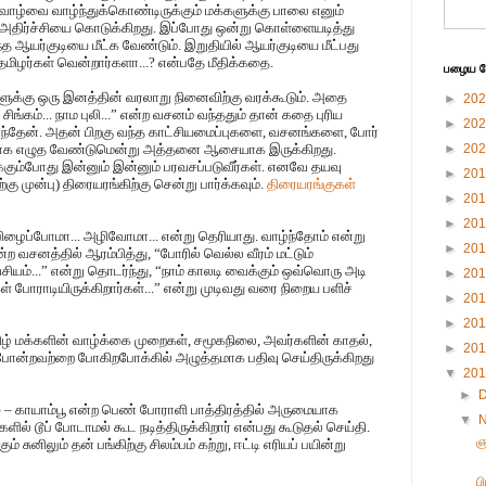
த வாழ்வை வாழ்ந்துக்கொண்டிருக்கும் மக்களுக்கு பாலை எனும்
 அதிர்ச்சியை கொடுக்கிறது. இப்போது ஒன்று கொள்ளையடித்து
த ஆயர்குடியை மீட்க வேண்டும். இறுதியில் ஆயர்குடியை மீட்பது
 தமிழர்கள் வென்றார்களா...? என்பதே மீதிக்கதை.
பழைய பே
ுக்கு ஒரு இனத்தின் வரலாறு நினைவிற்கு வரக்கூடும். அதை
►
20
சிங்கம்... நாம புலி...” என்ற வசனம் வந்ததும் தான் கதை புரிய
►
20
உட்கார்ந்தேன். அதன் பிறகு வந்த காட்சியமைப்புகளை, வசனங்களை, போர்
ியாக எழுத வேண்டுமென்று அத்தனை ஆசையாக இருக்கிறது.
►
20
க்கும்போது இன்னும் இன்னும் பரவசப்படுவீர்கள். எனவே தயவு
►
20
ு முன்பு) திரையரங்கிற்கு சென்று பார்க்கவும்.
திரையரங்குகள்
►
20
►
20
ிழைப்போமா... அழிவோமா... என்று தெரியாது. வாழ்ந்தோம் என்று
►
20
ன்ற வசனத்தில் ஆரம்பித்து, “போரில் வெல்ல வீரம் மட்டும்
சியம்...” என்று தொடர்ந்து, “நாம் காலடி வைக்கும் ஒவ்வொரு அடி
►
20
 போராடியிருக்கிறார்கள்...” என்று முடிவது வரை நிறைய பளிச்
►
20
►
20
ிழ் மக்களின் வாழ்க்கை முறைகள், சமூகநிலை, அவர்களின் காதல்,
►
20
 போன்றவற்றை போகிறபோக்கில் அழுத்தமாக பதிவு செய்திருக்கிறது
▼
20
►
்மு – காயாம்பூ என்ற பெண் போராளி பாத்திரத்தில் அருமையாக
▼
களில் டூப் போடாமல் கூட நடித்திருக்கிறார் என்பது கூடுதல் செய்தி.
ஞ
ுனிலும் தன் பங்கிற்கு சிலம்பம் கற்று, ஈட்டி எரியப் பயின்று
ப