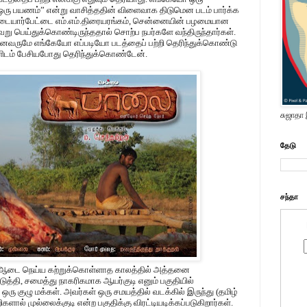
ு ஒரு பயணம்” என்று வாசித்ததின் விளைவாக திடுமென படம் பார்க்க
ண்டையார்பேட்டை எம்.எம்.திரையரங்கம், சென்னையின் பழமையான
று பெய்துக்கொண்டிருந்ததால் சொற்ப நபர்களே வந்திருந்தார்கள்.
 அனைவருமே எங்கேயோ எப்படியோ படத்தைப் பற்றி தெரிந்துக்கொண்டு
களிடம் பேசியபோது தெரிந்துக்கொண்டேன்.
சுஜாதா
தேடு
சந்தா
, ஆடை நெய்ய கற்றுக்கொள்ளாத காலத்தில் அத்தனை
ுத்தி, சமைத்து நாகரிகமாக ஆயர்குடி எனும் பகுதியில்
் ஒரு குழு மக்கள். அவர்கள் ஒரு சமயத்தில் வடக்கில் இருந்து (தமிழ்
ளால் முல்லைக்குடி என்ற பகுதிக்கு விரட்டியடிக்கப்படுகிறார்கள்.