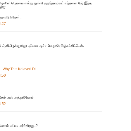
ிழனின் பெருமை என்று துள்ளி குதித்தவர்கள் எத்தனை பேர் இந்த
/////
து விடுகிறேன்...
4:27
் ஆகியிருக்குன்னு பதிவை படிச்ச போது தெரிஞ்சுக்கிட்டேன்.
- Why This Kolaveri Di
4:50
ிகம் பாஸ் பாத்துடுவோம்
4:52
் .எப்படி பார்க்கிறது..?