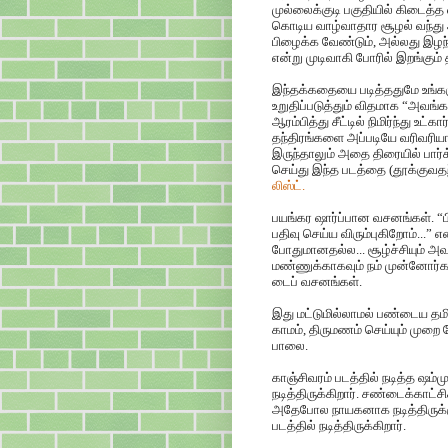
முல்லைக்குடி பகுதியில் கிடைத்
கொடிய வாழ்வாதார சூழல் வந்து
பிழைக்க வேண்டும், அல்லது இழந்
என்று முடிவாகி போரில் இறங்கும்
இந்தக்கதையை படித்ததுமே உங்கள
உறுதிப்படுத்தும் விதமாக “அவங்க 
ஆரம்பித்து சீட்டில் நிமிர்ந்து 
தந்திரங்களை அப்படியே வரிவர
இருந்தாலும் அதை திரையில் பார்
செய்து இந்த படத்தை (தூக்குவதற்க
லிஸ்ட்.
பயங்கர ஷார்ப்பான வசனங்கள். “ப
பதிவு செய்ய விரும்புகிறோம்...” எ
போதுமானதல்ல... சூழ்ச்சியும் அவ
மண்ணுக்காகவும் நம் முன்னோர்கள்
டைப் வசனங்கள்.
இது மட்டுமில்லாமல் பண்டைய தம
காமம், திருமணம் செய்யும் முறை
பாலை.
காஞ்சிவரம் படத்தில் நடித்த ஷம
நடித்திருக்கிறார். சண்டைக்காட்சி
அதேபோல நாயகனாக நடித்திருக்கும் ச
படத்தில் நடித்திருக்கிறார்.