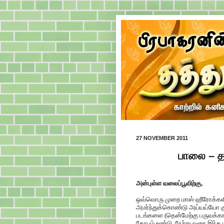
27 NOVEMBER 2011
பாலை – த
அன்புள்ள வலைப்பூவிற்கு,
ஒவ்வொரு முறை மாஸ் ஹீரோக்களி
அமர்ந்துக்கொண்டு அய்யய்யோ குத்
படங்களை (தென்மேற்கு பருவக்கா
கோபம் உண்டு. நேற்று வரை இந்த 