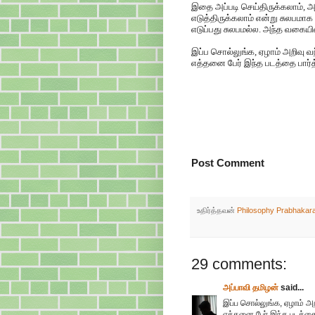
இதை அப்படி செய்திருக்கலாம், 
எடுத்திருக்கலாம் என்று சுலபம
எடுப்பது சுலபமல்ல. அந்த வகையில
இப்ப சொல்லுங்க, ஏழாம் அறிவு வ
எத்தனை பேர் இந்த படத்தை பார்த்த
Post Comment
உதிர்த்தவன்
Philosophy Prabhakar
29 comments:
அப்பாவி தமிழன்
said...
இப்ப சொல்லுங்க, ஏழாம் அ
எத்தனை பேர் இந்த படத்தை 