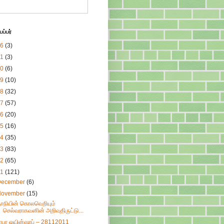
ப்பர்
26
(3)
21
(3)
20
(6)
19
(10)
18
(32)
17
(57)
16
(20)
15
(16)
14
(35)
13
(83)
12
(65)
11
(121)
December
(6)
November
(15)
ாநியின் கொலவெறியும்
செல்வராகவனின் அறிவுதிருட்டு...
ிரபா ஒயின்ஷாப் – 28112011