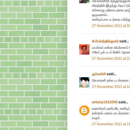
பிரபாகரனின் தத்துபித்து
விதத்தில் இருந்து அடிபட்ட
உங்களது பதிவை தலை தாழ்
ஒருவனாய்.
கண்டிப்பாக படத்தை பார்த்
27 November 2011 at 0
சி.பி.செந்தில்குமார்
said...
மயக்கம் என்ன விமர்சனம் 
ஈரோட்டில் படம் ரிலீஸ் ஆகல
27 November 2011 at 1
கும்மாச்சி
said...
பிரபாகரன் நல்ல படங்களை 
27 November 2011 at 1
antony1432000
said...
வணக்கம் நண்பரே, கண்டிப்ப
என்றால் பாலை பாடல்களை ஈ
வரும்.
27 November 2011 at 1