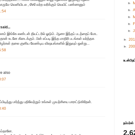
►
யாருமே வெளியிடல , dvd வர்ற வரிக்கும் வெயிட் பண்ணனும்
►
A
1:54
►
►
F
said...
►
ாம் இங்கே லண்டன் தியட்டரில் ஓடும். ஆனா இந்தப் படத்தைப் போட
டி தான் உடனே கிடைக்கும். பின் எப்படி இந்த மாதிரி படங்கள் வர்த்தக
►
20
மிழர்கள் தலை குனிய வேண்டிய விஷயங்களில் இதுவும் ஒன்று...
►
20
5:58
உடன்பிறப
re also
8:07
்பிடித்து பார்த்து பதிவேற்றும் உங்கள் முயற்சியை பாராட்டுகிறேன்.
8:40
நம்பர்ஸ்
2,6
லம்தானே.