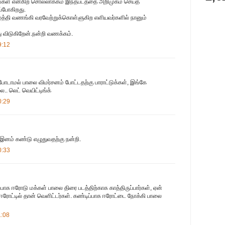
வங்கள் என்கிற சொல்லாக்கம் இந்தபடத்தை அறிமுகம் செய்த
ுப்போகிறது.
த்தி வணங்கி வரவேற்றுக்கொள்ளுகிற எளியவர்களில் நானும்
து விடுகிறேன்.நன்றி வணக்கம்.
9:12
போடாமல் பாலை விமர்சனம் போட்டதற்கு பாராட்டுக்கள், இங்கே
ை.. லெட் வெயிட்டிங்க்
0:29
இனம் கண்டு எழுதுவதற்கு நன்றி.
0:33
ாக ஈரோடு மக்கள் பாலை திரை படத்திற்காக காத்திருப்பார்கள், ஏன்
ரோட்டில் தான் வெளிட்டர்கள். கண்டிப்பாக ஈரோட்டை நோக்கி பாலை
1:08