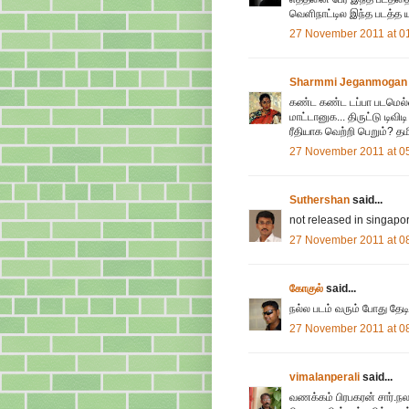
வெளிநாட்டில இந்த படத்த 
27 November 2011 at 0
Sharmmi Jeganmogan
கண்ட கண்ட டப்பா படமெல்ல
மாட்டானுக... திருட்டு டிவி
ரீதியாக வெற்றி பெறும்? த
27 November 2011 at 0
Suthershan
said...
not released in singapo
27 November 2011 at 0
கோகுல்
said...
நல்ல படம் வரும் போது தேடிப
27 November 2011 at 0
vimalanperali
said...
வணக்கம் பிரபகரன் சார்.ந