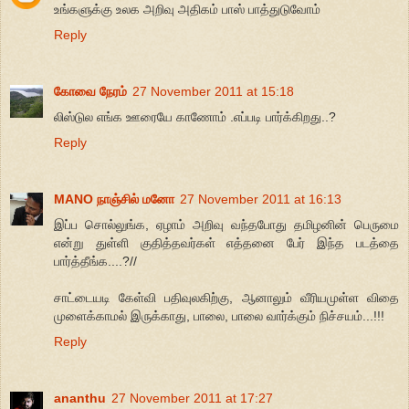
உங்களுக்கு உலக அறிவு அதிகம் பாஸ் பாத்துடுவோம்
Reply
கோவை நேரம்
27 November 2011 at 15:18
லிஸ்டுல எங்க ஊரையே காணோம் .எப்படி பார்க்கிறது..?
Reply
MANO நாஞ்சில் மனோ
27 November 2011 at 16:13
இப்ப சொல்லுங்க, ஏழாம் அறிவு வந்தபோது தமிழனின் பெருமை
என்று துள்ளி குதித்தவர்கள் எத்தனை பேர் இந்த படத்தை
பார்த்தீங்க....?//
சாட்டையடி கேள்வி பதிவுலகிற்கு, ஆனாலும் வீரியமுள்ள விதை
முளைக்காமல் இருக்காது, பாலை, பாலை வார்க்கும் நிச்சயம்...!!!
Reply
ananthu
27 November 2011 at 17:27