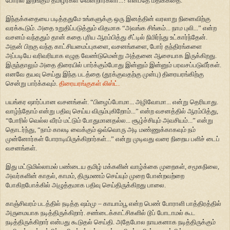
போரில் இறங்கும் தமிழர்கள் வென்றார்களா...? என்பதே மீதிக்கதை.
இந்தக்கதையை படித்ததுமே உங்களுக்கு ஒரு இனத்தின் வரலாறு நினைவிற்கு
வரக்கூடும். அதை உறுதிப்படுத்தும் விதமாக “அவங்க சிங்கம்... நாம புலி...” என்ற
வசனம் வந்ததும் தான் கதை புரிய ஆரம்பித்து சீட்டில் நிமிர்ந்து உட்கார்ந்தேன்.
அதன் பிறகு வந்த காட்சியமைப்புகளை, வசனங்களை, போர் தந்திரங்களை
அப்படியே வரிவரியாக எழுத வேண்டுமென்று அத்தனை ஆசையாக இருக்கிறது.
இருந்தாலும் அதை திரையில் பார்க்கும்போது இன்னும் இன்னும் பரவசப்படுவீர்கள்.
எனவே தயவு செய்து இந்த படத்தை (தூக்குவதற்கு முன்பு) திரையரங்கிற்கு
சென்று பார்க்கவும்.
திரையரங்குகள் லிஸ்ட்.
பயங்கர ஷார்ப்பான வசனங்கள். “பிழைப்போமா... அழிவோமா... என்று தெரியாது.
வாழ்ந்தோம் என்று பதிவு செய்ய விரும்புகிறோம்...” என்ற வசனத்தில் ஆரம்பித்து,
“போரில் வெல்ல வீரம் மட்டும் போதுமானதல்ல... சூழ்ச்சியும் அவசியம்...” என்று
தொடர்ந்து, “நாம் காலடி வைக்கும் ஒவ்வொரு அடி மண்ணுக்காகவும் நம்
முன்னோர்கள் போராடியிருக்கிறார்கள்...” என்று முடிவது வரை நிறைய பளிச் டைப்
வசனங்கள்.
இது மட்டுமில்லாமல் பண்டைய தமிழ் மக்களின் வாழ்க்கை முறைகள், சமூகநிலை,
அவர்களின் காதல், காமம், திருமணம் செய்யும் முறை போன்றவற்றை
போகிறபோக்கில் அழுத்தமாக பதிவு செய்திருக்கிறது பாலை.
காஞ்சிவரம் படத்தில் நடித்த ஷம்மு – காயாம்பூ என்ற பெண் போராளி பாத்திரத்தில்
அருமையாக நடித்திருக்கிறார். சண்டைக்காட்சிகளில் டூப் போடாமல் கூட
நடித்திருக்கிறார் என்பது கூடுதல் செய்தி. அதேபோல நாயகனாக நடித்திருக்கும்