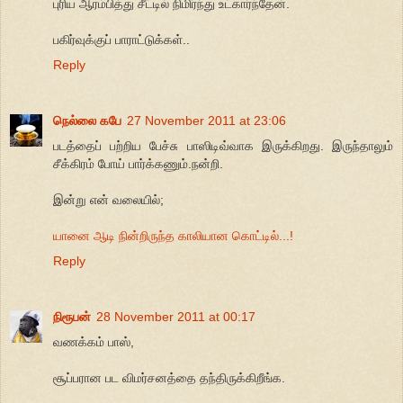
புரிய ஆரம்பித்து சீட்டில் நிமிர்ந்து உட்கார்ந்தேன்.
பகிர்வுக்குப் பாராட்டுக்கள்..
Reply
நெல்லை கபே
27 November 2011 at 23:06
படத்தைப் பற்றிய பேச்சு பாஸிடிவ்வாக இருக்கிறது. இருந்தாலும்
சீக்கிரம் போய் பார்க்கணும்.நன்றி.
இன்று என் வலையில்;
யானை ஆடி நின்றிருந்த காலியான கொட்டில்...!
Reply
நிரூபன்
28 November 2011 at 00:17
வணக்கம் பாஸ்,
சூப்பரான பட விமர்சனத்தை தந்திருக்கிறீங்க.