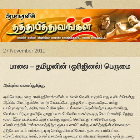
27 November 2011
பாலை – தமிழனின் (ஒரிஜினல்) பெருமை
அன்புள்ள வலைப்பூவிற்கு,
ஒவ்வொரு முறை மாஸ் ஹீரோக்களின் படங்கள் வெளியாகும்போது வலியச்சென்று
ஆப்பில் அமர்ந்துக்கொண்டு அய்யய்யோ குத்துதே... குடையுதே... என்று
புலம்புவதாலும், அதே சமயம் சில நல்ல படங்களை (தென்மேற்கு பருவக்காற்று,
வெங்காயம்) தவற விடுவதாலும் என் மேலேயே எனக்கு ஒரு கோபம் உண்டு. நேற்று
வரை இந்த படத்தைப் பற்றி எனக்கு எதுவும் தெரியாது. எங்கேயோ ஒரு
விளம்பரத்தில் “சங்ககாலத்திற்கு ஒரு பயணம்” என்று வாசித்ததின் விளைவாக
திடுமென படம் பார்க்க முடிவு செய்து கிளம்பினேன். தண்டையார்பேட்டை
எம்.எம்.திரையரங்கம், சென்னையின் பழமையான திரையரங்குகளில் ஒன்று. மழை