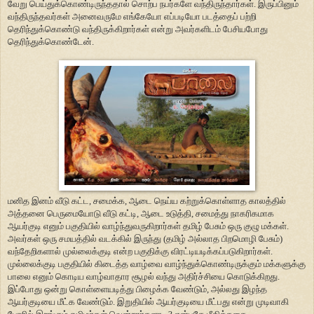
வேறு பெய்துக்கொண்டிருந்ததால் சொற்ப நபர்களே வந்திருந்தார்கள். இருப்பினும்
வந்திருந்தவர்கள் அனைவருமே எங்கேயோ எப்படியோ படத்தைப் பற்றி
தெரிந்துக்கொண்டு வந்திருக்கிறார்கள் என்று அவர்களிடம் பேசியபோது
தெரிந்துக்கொண்டேன்.
மனித இனம் வீடு கட்ட, சமைக்க, ஆடை நெய்ய கற்றுக்கொள்ளாத காலத்தில்
அத்தனை பெருமையோடு வீடு கட்டி, ஆடை உடுத்தி, சமைத்து நாகரிகமாக
ஆயர்குடி எனும் பகுதியில் வாழ்ந்துவருகிறார்கள் தமிழ் பேசும் ஒரு குழு மக்கள்.
அவர்கள் ஒரு சமயத்தில் வடக்கில் இருந்து (தமிழ் அல்லாத பிறமொழி பேசும்)
வந்தேறிகளால் முல்லைக்குடி என்ற பகுதிக்கு விரட்டியடிக்கப்படுகிறார்கள்.
முல்லைக்குடி பகுதியில் கிடைத்த வாழ்வை வாழ்ந்துக்கொண்டிருக்கும் மக்களுக்கு
பாலை எனும் கொடிய வாழ்வாதார சூழல் வந்து அதிர்ச்சியை கொடுக்கிறது.
இப்போது ஒன்று கொள்ளையடித்து பிழைக்க வேண்டும், அல்லது இழந்த
ஆயர்குடியை மீட்க வேண்டும். இறுதியில் ஆயர்குடியை மீட்பது என்று முடிவாகி