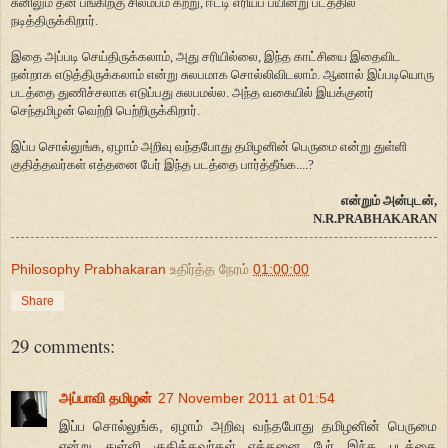
சுனிலும் தன் பங்கிற்கு சிலம்பம் கற்று, ஈட்டி எரியப் பயின்று படத்தில்
நடித்திருக்கிறார்.
இதை அப்படி செய்திருக்கலாம், அது சரியில்லை, இந்த காட்சியை இதைவிட
நன்றாக எடுத்திருக்கலாம் என்று சுலபமாக சொல்லிவிடலாம். ஆனால் இப்படியொரு
படத்தை துணிச்சலாக எடுப்பது சுலபமல்ல. அந்த வகையில் இயக்குனர்
செந்தமிழன் வெற்றி பெற்றிருக்கிறார்.
இப்ப சொல்லுங்க, ஏழாம் அறிவு வந்தபோது தமிழனின் பெருமை என்று துள்ளி
குதித்தவர்கள் எத்தனை பேர் இந்த படத்தை பார்த்தீங்க....?
என்றும் அன்புடன்,
N.R.PRABHAKARAN
Philosophy Prabhakaran
உதிர்த்த நேரம்
01:00:00
Share
29 comments:
அப்பாவி தமிழன்
27 November 2011 at 01:54
இப்ப சொல்லுங்க, ஏழாம் அறிவு வந்தபோது தமிழனின் பெருமை
என்று துள்ளி குதித்தவர்கள் எத்தனை பேர் இந்த படத்தை