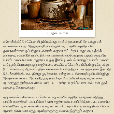
பட உதவி: கூகிள்
டீ சொல்லிவிட்டு சட்டென திரும்பியபோது தான் அந்த காக்கி நிற வஸ்து என்
கண்களில் பட்டது. அதற்கு கஜூரா என்று பெயர். முதலில் கஜூராவின்
குணநலன்களை ஒப்பித்துவிடுகிறேன். கஜூரா கிட்டத்தட்ட சதுர வடிவத்தில்
இருக்கும், சமயத்தில் மாஸ்டரின் கைவண்ணத்தை பொறுத்து வடிவம் மாறுபடும்.
போண்டாவை போலவே கஜூராவும் ஒரு இனிப்பு பண்டம். எனினும் போண்டாவைக்
காட்டிலும் திடமானது. ஒரு கஜூராவை கையில் எடுத்தால் சாப்பிட்டு முடிக்க பத்து
நிமிடங்கள் வரை ஆகலாம். நிற்க. என்னைப் போன்ற திறன் படைத்தவர்கள் இரண்டு
நிமிடங்களிலேயே கூட தின்று முடிக்கலாம். என்னுடைய நினைவுக்குவியலிலிருந்து
அரைக்கால் சட்டை அணிந்திருந்த நான் தேன்மொழியிடமிருந்து கஜூராவை
அபகரித்துத் தின்ற காட்சியை “சார்... டீ...” என்ற பாழாய்ப்போன மாஸ்டரின் குரல்
கலைத்து தொலைத்தது.
ஒரு கையில் டீ கிளாஸை வாங்கியபடி மறு கையில் கஜூரா ஒன்றினை எடுத்து
வாயில் வைத்தேன். அய்யுய்யோ ! நான் கஜூராவையா சாப்பிடுறேன்... கடவுளையே
சாப்பிடுறேன். நான் கடைசியாக கஜூரா சாப்பிட்டது எப்போது என்று நினைவில்லை.
ஆனால் நிச்சயமாக பத்து ஆண்டுகளுக்கு மேலாக இருக்கும். கஜூரா