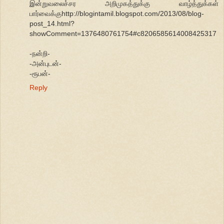
இன்றுவலைச்சர அறிமுகத்துக்கு வாழ்த்துக்கள்
பார்வைக்குhttp://blogintamil.blogspot.com/2013/08/blog-
post_14.html?
showComment=1376480761754#c8206585614008425317
-நன்றி-
-அன்புடன்-
-ரூபன்-
Reply