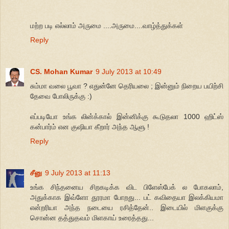
மற்ற படி எல்லாம் அருமை ....அருமை....வாழ்த்துக்கள்
Reply
CS. Mohan Kumar
9 July 2013 at 10:49
சும்மா வலை பூவா ? எதுன்னே தெரியலை ; இன்னும் நிறைய பயிற்சி
தேவை போலிருக்கு :)
எப்படியோ உங்க லின்க்கால் இன்னிக்கு கூடுதலா 1000 ஹிட்ஸ்
கன்பார்ம் என குஷியா கீறார் அந்த ஆளு !
Reply
சீனு
9 July 2013 at 11:13
உங்க சிந்தனைய சிறகடிக்க விட பிளேஸ்பேக் ல போகலாம்,
அதுக்காக இவ்ளோ தூரமா போறது... பட் கவிதையா இலக்கியமா
என்றரியா அந்த நடையை ரசித்தேன்.. இடையில் மிளகுக்கு
சொன்ன தத்துதவம் மிளகாய் உரைத்தது...