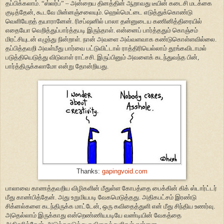
தப்பிக்கலாம். “ஸ்லர்ப்” – அன்றைய தினத்தின் ஆறாவது டீயின் கடைசி மடக்கை
குடித்தேன், கூடவே மின்னஞ்சலையும். ஹெல்மெட்டை எடுத்துக்கொண்டு
வெளியேறத் தயாரானேன். ரிசப்ஷனில் பாலா தன்னுடைய கணினித்திரையில்
எதையோ வெறித்துப்பார்த்தபடி இருந்தாள். என்னைப் பார்த்ததும் கொஞ்சம்
மிரட்சியுடன் எழுந்து நின்றாள். நான் அவளை அவ்வளவாக கண்டுகொள்ளவில்லை.
தப்பித்தவறி அவள்மீது பார்வை பட்டுவிட்டால் ராத்திரியெல்லாம் தூங்கவிடாமல்
படுத்தியெடுத்து விடுவாள் ராட்சசி. இருப்பினும் அவளைக் கடந்துவந்த பின்,
பார்த்திருக்கலாமோ என்று தோன்றியது.
Thanks:
gapingvoid.com
பாலாவை காணத்தவறிய விழிகளின் மீதுள்ள கோபத்தை பைக்கின் கிக் ஸ்டார்ட்டர்
மீது காண்பித்தேன். அது உறுமியபடி வேகமெடுத்தது. அதிகபட்சம் இரண்டு
சிக்னல்களை கடந்திருக்க மாட்டேன், ஒரு கவிதைத்துளி என் மீது சிந்திய உணர்வு.
அதெல்லாம் இருக்காது என்றெண்ணியபடியே வண்டியின் வேகத்தை