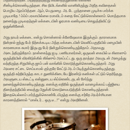
அதிகரித்தேன். அடுத்ததடுத்து கவிதைத்துளிகள் என்னை
சீண்டிக்கொண்டிருந்தன. சில நிமிடங்களில் வானிலிருந்து அதீத கவிதைகள்
பொழிய ஆரம்பித்தன. ஆம், பெருமழை. அடடே முந்தானை முடிச்சு பார்க்க
முடியாதே ! ம்ம்ம் பரவாயில்லை ரமாவிடம் கதை கேட்டுக்கொள்ளலாம். மொத்தமாக
நனைந்து முடிவதற்குள் டீக்கடையின் ஓரமாக வண்டியை செலுத்திவிட்டு
ஒதுங்கினேன்.
அது நாயர் டீக்கடை என்று சொன்னால் க்ளேஷேவாக இருக்கும். தாராளமாக
நின்றால் ஐந்து பேர் நிற்கக்கூடிய அந்த டீக்கடையின் வெளிப்பகுதியில் மழையின்
காரணமாக சுமார் இருபது பேர் நின்றுக்கொண்டிருந்தோம். அதாவது
அடைந்திருந்தோம். நான்கைந்து ஐ.டி. பணியாளர்கள், ஒருவன் கையில் டீ கிளாஸும்
ஒருத்தியின் விரலிடுக்கில் கிங்ஸும் அகப்பட்டது. ஒரு தாத்தா அவருடன் அழைத்து
வந்திருந்த சிறுமிக்கு ஜாம் பன் வாங்கிக் கொடுத்துக்கொண்டிருந்தார். அது
அவரை சட்டை செய்யாமல் குர்குரே கேட்டு அடம் பிடித்துக்கொண்டிருந்தது.
ஒருத்தி சுற்றியிருந்த காடா துணிக்கிடையே இரண்டு கண்கள் மட்டும் தெரிந்தது.
அவளுடைய ஸ்கூட்டி என்னுடைய ஸ்ப்ளெண்டருடன் சேர்ந்து
நனைந்துக்கொண்டிருந்தது. எனக்கு எதிரில் ஒருத்தன் வாழைக்காய் பஜ்ஜியை
தினத்தந்தியில் வைத்து பிதுக்கி கொடுமைபடுத்திக் கொண்டிருந்தான்.
இதையெல்லாம் பார்த்துக்கொண்டேயிருந்த எனக்கு சற்றே அயர்ச்சியான
காரணத்தினால் “மாஸ்டர்... ஒரு டீ...!” என்று அலறினேன்.