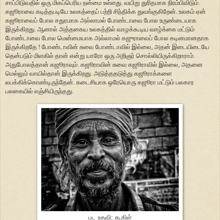
சாப்பிடுவதில் ஒரு மிகப்பெரிய நன்மை உள்ளது. வயிறு துரிதமாக நிரம்பிவிடும்.
கஜூராவை கடித்தபடியே உலகத்தைப் பற்றி சிந்திக்க துவங்குகிறேன். உலகம் ஏன்
கஜூராவைப் போல சதுரமாக அல்லாமல் போண்டாவை போல உருண்டையாக
இருக்கிறது. ஆனால் அத்தகைய உலகத்தில் வாழக்கூடிய வாழ்க்கை மட்டும்
போண்டாவை போல மென்மையாக அல்லாமல் கஜுராவைப் போல கடினமானதாக
இருக்கிறதே ! போண்டாவின் சுவை போண்டாவில் இல்லை, அதன் இடையிடையே
தென்படும் மிளகில் தான் என்று யாரோ ஒரு அறிஞர் சொல்லியிருக்கிறாராம்.
அதுபோலத்தான் கஜூராவும். கஜூராவின் சுவை கஜூராவில் இல்லை, அதனை
மெல்லும் வாயில்தான் இருக்கிறது. அடுத்ததடுத்து கஜூராக்களை
லபக்கிக்கொண்டிருந்தேன். கடைசியாக ஒரேயொரு கஜூரா மட்டும் பலகார
பலகையில் எஞ்சியிருந்தது.
பட உதவி: கூகிள்