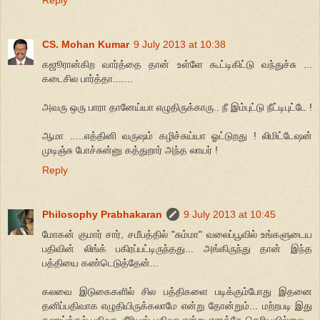
CS. Mohan Kumar
9 July 2013 at 10:38
கஜூரான்கிற வார்த்தை தான் உள்ளே கூட்டிகிட்டு வந்துச்சு ...
கடைசில பார்த்தா.......
அவரு ஒரு பாரா தானேய்யா எழுதிருக்காரு.. நீ இம்புட்டு நீட்டிபுட்டே !
ஆமா .....எத்தினி வருஷம் கழிச்சுய்யா ஓட்டுறது ! லிமிட்டேஷன்
முடிஞ்சு போச்சுன்னு கத்துறார் அந்த லாயர் !
Reply
Philosophy Prabhakaran
9 July 2013 at 10:45
மோகன் குமார் சார், சமீபத்தில் "சும்மா" வலைப்பூவில் உங்களுடைய
பதிவின் லிங்க் பகிரப்பட்டிருந்தது... அங்கிருந்து தான் இந்த
பத்தியை கண்டெடுத்தேன்...
கலவை இடுகைகளில் சில பத்திகளை படிக்கும்போது இதனை
தனிப்பதிவாக எழுதியிருக்கலாமே என்று தோன்றும்... மற்றபடி இது
கலாய்த்தல் பதிவா, சீரியஸ் பதிவா என்று எனக்கே தெரியவில்லை...