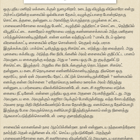
ஒரு புதிய மனிதர் டீக்கடைக்குள் நுழைகிறார். உடைந்து விழுந்து விடுவாரோ என்று
அச்சப்படுகின்ற வகையில் ஒல்லியான தேகம், வழுக்குப்பாறை போன்றதொரு
சொட்டைத்தலை, தன்னுடைய அளவிற்கு பொருந்தாத முழுக்கை சட்டை,
பாலைவனச்சோலை காலத்து பேண்ட், கழுத்தில் ருத்திராட்ச கொட்டை, நெற்றியில்
விபூதிப்பட்டை. கணநேரம் கஜூராவை மறந்து கண்ணசைக்காமல் அந்த மனிதரை
பார்த்துக்கொண்டிருந்தேன். என்ன வாங்க வந்திருப்பார் ? மாஸ்டரிடம் ஒற்றை
விரலைக்காட்டி சைகையில் ஏதோ சொன்னார். ரெகுலர் கஷ்டமராக
இருக்கக்கூடும். பாக்கெட்டிலிருந்து ஒரு சிகரெட்டை எடுத்து பற்ற வைத்தார். அது
புகையை கக்கியது. அடுத்த சில நிமிடங்களில் அவர் சைகையில் குறிப்பிட்ட பானம்
அவருடைய கைகளுக்கு வந்தது. அது டீ ! டீயை ஒரு மிடறு குடித்துவிட்டு
சிகரெட்டை இழுத்தார். அதுவே சில நிமிடங்களுக்கு தொடர்ந்தன. சிகரெட்
தன்னுடைய கடைசி நொடிகளை எண்ணிக்கொண்டிருந்தது. திடீரென ஒரு
சுதாரிப்பு. நான் ஏன் அவரையே நோட்டமிட்டுக் கொண்டிருக்கிறேன் ? உண்மையில்
எனக்கு என்ன பிரச்சனை ? ஏதோவொரு உண்மை உரைக்க அவர் மீதிருந்து
என்னுடைய பார்வையை விலக்கிக்கொண்டேன். கடைசி கஜூராவை எடுக்க
கையை நீட்டினேன். என்னை முந்திய ஒரு கை அதனை அபகரித்துவிட்டது. அது
அவருடைய கை. அவருக்கும் கஜூரா பிடிக்கும் போலிருக்கிறது. வந்த கோபத்திற்கு
அவரை நாலு மிதி மிதிக்கவேண்டும் போல தோன்றியது. எனக்கொரு தேன்மொழி
இருந்தது போல அவருக்கொரு கனிமொழி இருந்திருக்கலாம் என்று நினைத்து
ஆசுவாசப்படுத்திக்கொண்டேன். மழை குறைந்திருந்தது.
சாலையில் வாகனங்கள் நகர ஆரம்பிக்கின்றன. நான் என்னுடைய நந்தவனத்தேரை
நகர்த்தி அதன் எஞ்சினை ஸ்டார்ட் செய்ய முற்படுகிறேன். அதற்குள்
பாலைவனச்சோலை கடைசி கஜூராவை விழுங்கிவிட்டு அவருடைய வாகனத்தை