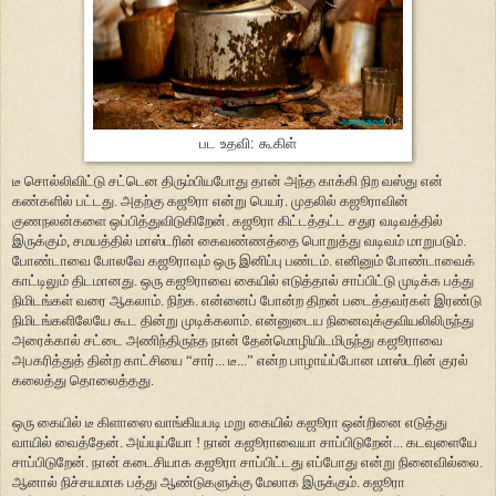
பட உதவி: கூகிள்
டீ சொல்லிவிட்டு சட்டென திரும்பியபோது தான் அந்த காக்கி நிற வஸ்து என்
கண்களில் பட்டது. அதற்கு கஜூரா என்று பெயர். முதலில் கஜூராவின்
குணநலன்களை ஒப்பித்துவிடுகிறேன். கஜூரா கிட்டத்தட்ட சதுர வடிவத்தில்
இருக்கும், சமயத்தில் மாஸ்டரின் கைவண்ணத்தை பொறுத்து வடிவம் மாறுபடும்.
போண்டாவை போலவே கஜூராவும் ஒரு இனிப்பு பண்டம். எனினும் போண்டாவைக்
காட்டிலும் திடமானது. ஒரு கஜூராவை கையில் எடுத்தால் சாப்பிட்டு முடிக்க பத்து
நிமிடங்கள் வரை ஆகலாம். நிற்க. என்னைப் போன்ற திறன் படைத்தவர்கள் இரண்டு
நிமிடங்களிலேயே கூட தின்று முடிக்கலாம். என்னுடைய நினைவுக்குவியலிலிருந்து
அரைக்கால் சட்டை அணிந்திருந்த நான் தேன்மொழியிடமிருந்து கஜூராவை
அபகரித்துத் தின்ற காட்சியை “சார்... டீ...” என்ற பாழாய்ப்போன மாஸ்டரின் குரல்
கலைத்து தொலைத்தது.
ஒரு கையில் டீ கிளாஸை வாங்கியபடி மறு கையில் கஜூரா ஒன்றினை எடுத்து
வாயில் வைத்தேன். அய்யுய்யோ ! நான் கஜூராவையா சாப்பிடுறேன்... கடவுளையே
சாப்பிடுறேன். நான் கடைசியாக கஜூரா சாப்பிட்டது எப்போது என்று நினைவில்லை.
ஆனால் நிச்சயமாக பத்து ஆண்டுகளுக்கு மேலாக இருக்கும். கஜூரா