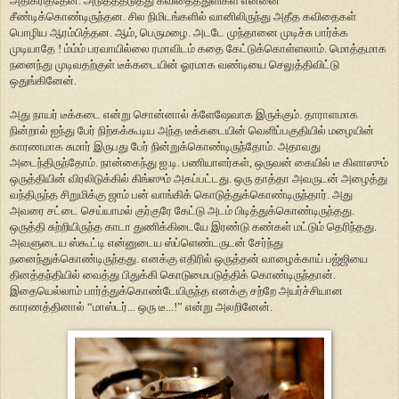
அதிகரித்தேன். அடுத்ததடுத்து கவிதைத்துளிகள் என்னை
சீண்டிக்கொண்டிருந்தன. சில நிமிடங்களில் வானிலிருந்து அதீத கவிதைகள்
பொழிய ஆரம்பித்தன. ஆம், பெருமழை. அடடே முந்தானை முடிச்சு பார்க்க
முடியாதே ! ம்ம்ம் பரவாயில்லை ரமாவிடம் கதை கேட்டுக்கொள்ளலாம். மொத்தமாக
நனைந்து முடிவதற்குள் டீக்கடையின் ஓரமாக வண்டியை செலுத்திவிட்டு
ஒதுங்கினேன்.
அது நாயர் டீக்கடை என்று சொன்னால் க்ளேஷேவாக இருக்கும். தாராளமாக
நின்றால் ஐந்து பேர் நிற்கக்கூடிய அந்த டீக்கடையின் வெளிப்பகுதியில் மழையின்
காரணமாக சுமார் இருபது பேர் நின்றுக்கொண்டிருந்தோம். அதாவது
அடைந்திருந்தோம். நான்கைந்து ஐ.டி. பணியாளர்கள், ஒருவன் கையில் டீ கிளாஸும்
ஒருத்தியின் விரலிடுக்கில் கிங்ஸும் அகப்பட்டது. ஒரு தாத்தா அவருடன் அழைத்து
வந்திருந்த சிறுமிக்கு ஜாம் பன் வாங்கிக் கொடுத்துக்கொண்டிருந்தார். அது
அவரை சட்டை செய்யாமல் குர்குரே கேட்டு அடம் பிடித்துக்கொண்டிருந்தது.
ஒருத்தி சுற்றியிருந்த காடா துணிக்கிடையே இரண்டு கண்கள் மட்டும் தெரிந்தது.
அவளுடைய ஸ்கூட்டி என்னுடைய ஸ்ப்ளெண்டருடன் சேர்ந்து
நனைந்துக்கொண்டிருந்தது. எனக்கு எதிரில் ஒருத்தன் வாழைக்காய் பஜ்ஜியை
தினத்தந்தியில் வைத்து பிதுக்கி கொடுமைபடுத்திக் கொண்டிருந்தான்.
இதையெல்லாம் பார்த்துக்கொண்டேயிருந்த எனக்கு சற்றே அயர்ச்சியான
காரணத்தினால் “மாஸ்டர்... ஒரு டீ...!” என்று அலறினேன்.