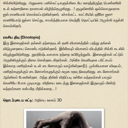
சிக்கிவிடுகிறது. அதுவரை பனிக்கட்டிகளுக்கிடையே உறைந்திருந்த பெண்ணின்
உடல் உஷ்ணநிலை தாளாமல் விழித்தெழுகிறது...! குழுவினரில் ஒவ்வொருவராக
ஐஸ் ராணியால் கொல்லப்படுகின்றனர். உச்சக்கட்ட காட்சியில் ஹீரோ ஐஸு
ராணியோடு ஜல்சா செய்து, சாமர்த்தியமாக வெந்நீர் தொட்டியில் அமுக்கி உருக்கி
கொல்கிறார்.
ரகசிய தீவு (Dinotopia)
இரு இளைஞர்கள் தங்கள் தந்தையுடன் தனி விமானத்தில் பறந்து தங்கள்
விடுமுறையை கொண்டாடுகின்றனர். இங்கேயும் விமானம் விபத்தில் சிக்கி கடலில்
விழுந்துவிடுகிறது. துரதிர்ஷ்டவசமாக தந்தை உயிரிழந்துவிட இளைஞர்கள் மட்டும்
அருகிலிருக்கும் தீவை சென்றடைகிறார்கள். அங்கே வெளியுலக பரிட்சயம்
இல்லாத மனிதர்கள் உடன் டைனோசரும் வாழ்கின்றன(ர்). முக்கியமான விஷயம்,
மனிதர்களுக்கும் டைனோசர்களுக்கும் சுமூக உறவு நிலவுகிறது. டைனோசர்கள்
ஆங்கிலம் பேசுகின்றன. அந்த தீவின் விதிப்படி உள்ளே வந்தவர்கள் யாரும்
வெளியே போக முடியாது. விதியை உடைத்து இளைஞர்கள் இருவரும் மீண்டு
வந்தார்களா என்பதே மீதிக்கதை...!
தொடர்புடைய சுட்டி:
அதிசய உலகம் 3D