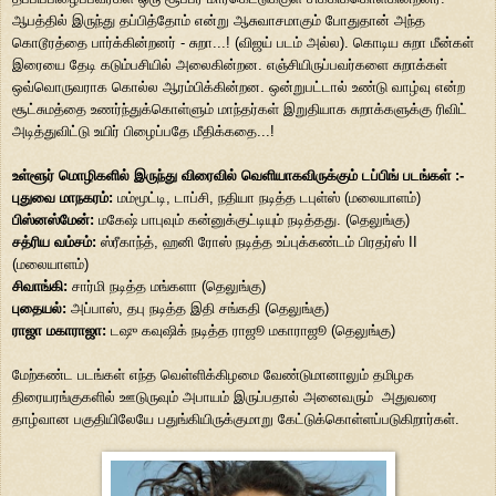
ஆபத்தில் இருந்து தப்பித்தோம் என்று ஆசுவாசமாகும் போதுதான் அந்த
கொடூரத்தை பார்க்கின்றனர் - சுறா...! (விஜய் படம் அல்ல). கொடிய சுறா மீன்கள்
இரையை தேடி கடும்பசியில் அலைகின்றன. எஞ்சியிருப்பவர்களை சுறாக்கள்
ஒவ்வொருவராக கொல்ல ஆரம்பிக்கின்றன. ஒன்றுபட்டால் உண்டு வாழ்வு என்ற
சூட்சுமத்தை உணர்ந்துக்கொள்ளும் மாந்தர்கள் இறுதியாக சுறாக்களுக்கு ரிவிட்
அடித்துவிட்டு உயிர் பிழைப்பதே மீதிக்கதை...!
உள்ளூர் மொழிகளில் இருந்து விரைவில் வெளியாகவிருக்கும் டப்பிங் படங்கள் :-
புதுவை மாநகரம்:
மம்மூட்டி, டாப்சி, நதியா நடித்த டபுள்ஸ் (மலையாளம்)
பிஸ்னஸ்மேன்:
மகேஷ் பாபுவும் கன்னுக்குட்டியும் நடித்தது. (தெலுங்கு)
சத்ரிய வம்சம்:
ஸ்ரீகாந்த், ஹனி ரோஸ் நடித்த உப்புக்கண்டம் பிரதர்ஸ் II
(மலையாளம்)
சிவாங்கி:
சார்மி நடித்த மங்களா (தெலுங்கு)
புதையல்:
அப்பாஸ், தபு நடித்த இதி சங்கதி (தெலுங்கு)
ராஜா மகாராஜா:
டஷு கவுஷிக் நடித்த ராஜூ மகாராஜூ (தெலுங்கு)
மேற்கண்ட படங்கள் எந்த வெள்ளிக்கிழமை வேண்டுமானாலும் தமிழக
திரையரங்குகளில் ஊடுருவும் அபாயம் இருப்பதால் அனைவரும் அதுவரை
தாழ்வான பகுதியிலேயே பதுங்கியிருக்குமாறு கேட்டுக்கொள்ளப்படுகிறார்கள்.