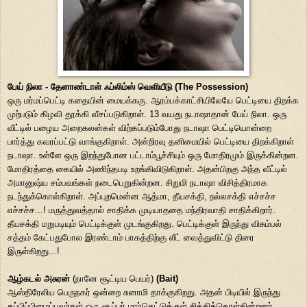
பேய் நிலா - தேனாண்டாள் ஃப்லிம்ஸ் வெளியீடு (The Possession)
ஒரு மர்மப்பெட்டி கதையின் மையக்கரு. ஆரம்பக்காட்சியிலேயே பெட்டியை திறக்க
முற்படும் கிழவி தூக்கி வீசப்படுகிறாள். 13 வயது நடாஷாதான் பேய் நிலா. ஒரு
வீட்டில் பழைய அறைகலன்கள் விற்கப்படும்போது நடாஷா பெட்டியொன்றை
பார்த்து கவரப்பட்டு வாங்குகிறாள். அன்றிரவு தனிமையில் பெட்டியை திறக்கிறாள்
நடாஷா. உள்ளே ஒரு இறந்துபோன பட்டாம்பூச்சியும் ஒரு மோதிரமும் இருக்கின்றன.
மோதிரத்தை கையில் அணிந்தபடி உறங்கிவிடுகிறாள். அதன்பிறகு அந்த வீட்டில்
அமானுஷ்ய சம்பவங்கள் நடைபெறுகின்றன. சிறுமி நடாஷா விசித்திரமாக
நடந்துக்கொள்கிறாள். அப்புறமென்ன ஆத்மா, தீயசக்தி, நல்லசக்தி எச்சச்ச
எச்சச்ச...! மருத்துவத்தால் சாதிக்க முடியாததை மந்திரவாதி சாதிக்கிறார்.
தீயசக்தி மறுபடியும் பெட்டிக்குள் முடங்குகிறது. பெட்டிக்குள் இருந்து விசும்பல்
சத்தம் கேட்பதுபோல இரண்டாம் பாகத்திற்கு லீட் வைத்துவிட்டு திரை
இருள்கிறது...!
ஆழ்கடல் அசுரன்
(நானே சூட்டிய பெயர்)
(Bait)
ஆஸ்திரேலிய பெருநகர் ஒன்றை சுனாமி தாக்குகிறது. அதன் பிடியில் இருந்து
தப்பிப்பிழைப்பவர்கள் ஒரு சூப்பர் மார்கெட்டுக்குள் சிக்கிக்கொள்கின்றனர்.