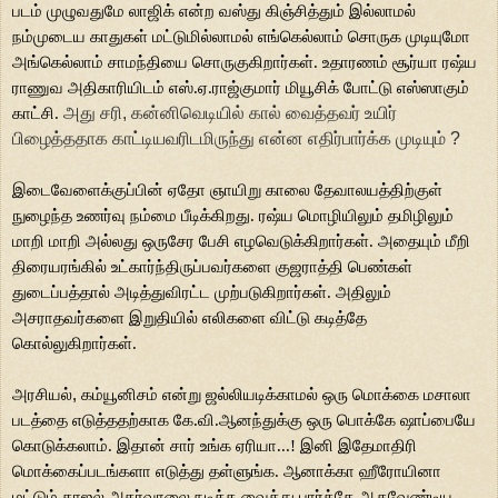
படம்
முழுவதுமே லாஜிக் என்ற வஸ்து கிஞ்சித்தும் இல்லாமல்
நம்முடைய காதுகள்
மட்டுமில்லாமல் எங்கெல்லாம் சொருக முடியுமோ
அங்கெல்லாம் சாமந்தியை
சொருகுகிறார்கள். உதாரணம் சூர்யா ரஷ்ய
ராணுவ அதிகாரியிடம் எஸ்.ஏ.ராஜ்குமார்
மியூசிக் போட்டு எஸ்ஸாகும்
அது சரி, கன்னிவெடியில் கால் வைத்தவர் உயிர்
காட்சி.
பிழைத்ததாக காட்டியவரிடமிருந்து என்ன எதிர்பார்க்க முடியும் ?
இடைவேளைக்குப்பின்
ஏதோ ஞாயிறு காலை தேவாலயத்திற்குள்
நுழைந்த உணர்வு நம்மை பீடிக்கிறது. ரஷ்ய
மொழியிலும் தமிழிலும்
மாறி மாறி அல்லது ஒருசேர பேசி எழவெடுக்கிறார்கள்.
அதையும் மீறி
திரையரங்கில் உட்கார்ந்திருப்பவர்களை குஜராத்தி பெண்கள்
துடைப்பத்தால் அடித்துவிரட்ட முற்படுகிறார்கள். அதிலும்
அசராதவர்களை
இறுதியில் எலிகளை விட்டு கடித்தே
கொல்லுகிறார்கள்.
அரசியல்
,
கம்யூனிசம் என்று ஜல்லியடிக்காமல் ஒரு மொக்கை மசாலா
படத்தை எடுத்ததற்காக
கே.வி.ஆனந்துக்கு ஒரு பொக்கே ஷாப்பையே
கொடுக்கலாம். இதான் சார் உங்க
ஏரியா...! இனி இதேமாதிரி
மொக்கைப்படங்களா எடுத்து தள்ளுங்க. ஆனாக்கா
ஹீரோயினா
மட்டும் காஜல் அகர்வாலை நடிக்க வைத்து பார்த்தே ஆகவேண்டிய