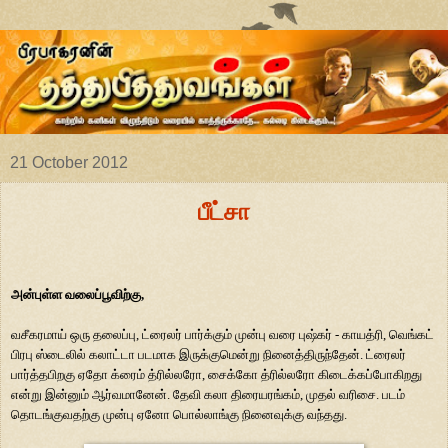
21 October 2012
பீட்சா
அன்புள்ள வலைப்பூவிற்கு
,
வசீகரமாய்
ஒரு தலைப்பு
,
ட்ரைலர் பார்க்கும் முன்பு வரை புஷ்கர் - காயத்ரி
,
வெங்கட்
பிரபு ஸ்டைலில் கலாட்டா படமாக இருக்குமென்று நினைத்திருந்தேன்
.
ட்ரைலர்
பார்த்தபிறகு ஏதோ க்ரைம் த்ரில்லரோ
,
சைக்கோ த்ரில்லரோ கிடைக்கப்போகிறது
என்று இன்னும் ஆர்வமானேன்
.
தேவி கலா திரையரங்கம்
,
முதல் வரிசை
.
படம்
தொடங்குவதற்கு முன்பு ஏனோ பொல்லாங்கு நினைவுக்கு வந்தது
.