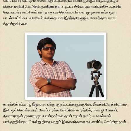
கோபியும்
சந்தோஷும் இணைந்து படத்தை நம் கண்களுக்கும் காதுகளுக்கும்
பிடித்த மாதிரி
கொடுத்திருக்கிறார்கள். எடிட்டர் லியோ புண்ணியத்தில் படத்தில்
தேவையற்ற
காட்சிகள் என்று எதுவும் தென்படவில்லை. முழுதாக வந்த ஒரு
பாடல்காட்சி கூட
விஷுவல் கவிதையாக இருந்ததே ஒழிய வேகத்தடையாக
தோன்றவில்லை.
கார்த்திக்
சுப்புராஜ் இதுவரை பத்து குறும்படங்களுக்கு மேல் இயக்கியிருக்கிறாராம்.
இனி ஒவ்வொன்றையும் தேடிப்பார்க்க வேண்டும். கார்த்திக்
,
பாலாஜி மோகன்
,
தியாகராஜன் குமாரராஜா போன்றவர்கள் தான்
“
நான் தமிழ் படமெல்லாம்
பாக்குறதில்லை...
”
என்று திசை மாறும் இளைஞர்களை கவனஈர்ப்பு செய்கிறார்கள்.