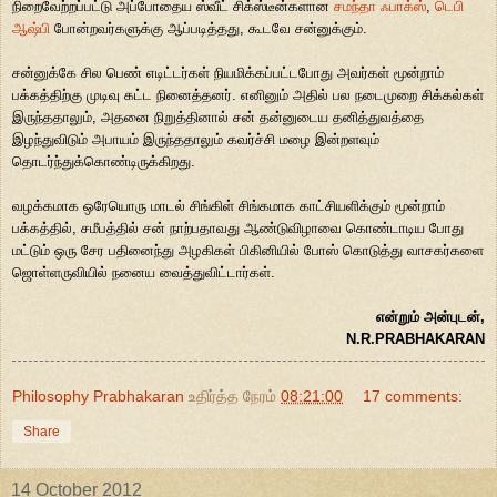
நிறைவேற்றப்பட்டு அப்போதைய ஸ்வீட் சிக்ஸ்டீன்களான
சமந்தா ஃபாக்ஸ்
,
டெபி
ஆஷ்பி
போன்றவர்களுக்கு ஆப்படித்தது, கூடவே சன்னுக்கும்.
சன்னுக்கே சில பெண் எடிட்டர்கள் நியமிக்கப்பட்டபோது அவர்கள் மூன்றாம்
பக்கத்திற்கு முடிவு கட்ட நினைத்தனர். எனினும் அதில் பல நடைமுறை சிக்கல்கள்
இருந்ததாலும், அதனை நிறுத்தினால் சன் தன்னுடைய தனித்துவத்தை
இழந்துவிடும் அபாயம் இருந்ததாலும் கவர்ச்சி மழை இன்றளவும்
தொடர்ந்துக்கொண்டிருக்கிறது.
வழக்கமாக ஒரேயொரு மாடல் சிங்கிள் சிங்கமாக காட்சியளிக்கும் மூன்றாம்
பக்கத்தில், சமீபத்தில் சன் நாற்பதாவது ஆண்டுவிழாவை கொண்டாடிய போது
மட்டும் ஒரு சேர பதினைந்து அழகிகள் பிகினியில் போஸ் கொடுத்து வாசகர்களை
ஜொள்ளருவியில் நனைய வைத்துவிட்டார்கள்.
என்றும் அன்புடன்,
N.R.PRABHAKARAN
Philosophy Prabhakaran
உதிர்த்த நேரம்
08:21:00
17 comments:
Share
14 October 2012