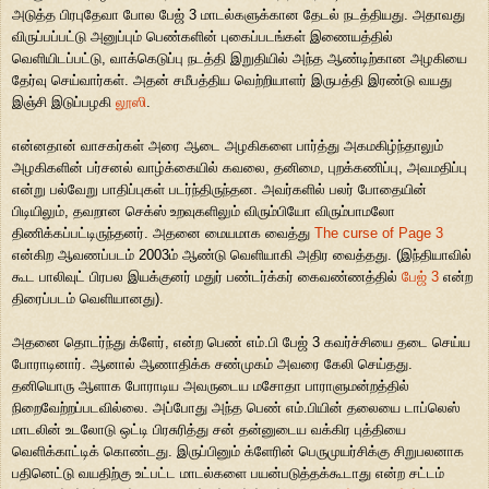
அடுத்த பிரபுதேவா போல பேஜ் 3 மாடல்களுக்கான தேடல் நடத்தியது. அதாவது
விருப்பப்பட்டு அனுப்பும் பெண்களின் புகைப்படங்கள் இணையத்தில்
வெளியிடப்பட்டு, வாக்கெடுப்பு நடத்தி இறுதியில் அந்த ஆண்டிற்கான அழகியை
தேர்வு செய்வார்கள். அதன் சமீபத்திய வெற்றியாளர் இருபத்தி இரண்டு வயது
இஞ்சி இடுப்பழகி
லூஸி
.
என்னதான் வாசகர்கள் அரை ஆடை அழகிகளை பார்த்து அகமகிழ்ந்தாலும்
அழகிகளின் பர்சனல் வாழ்க்கையில் கவலை, தனிமை, புறக்கணிப்பு, அவமதிப்பு
என்று பல்வேறு பாதிப்புகள் படர்ந்திருந்தன. அவர்களில் பலர் போதையின்
பிடியிலும், தவறான செக்ஸ் உறவுகளிலும் விரும்பியோ விரும்பாமலோ
திணிக்கப்பட்டிருந்தனர். அதனை மையமாக வைத்து
The curse of Page 3
என்கிற ஆவணப்படம் 2003ம் ஆண்டு வெளியாகி அதிர வைத்தது. (இந்தியாவில்
கூட பாலிவுட் பிரபல இயக்குனர் மதுர் பண்டர்க்கர் கைவண்ணத்தில்
பேஜ் 3
என்ற
திரைப்படம் வெளியானது).
அதனை தொடர்ந்து க்ளேர், என்ற பெண் எம்.பி பேஜ் 3 கவர்ச்சியை தடை செய்ய
போராடினார். ஆனால் ஆணாதிக்க சண்முகம் அவரை கேலி செய்தது.
தனியொரு ஆளாக போராடிய அவருடைய மசோதா பாராளுமன்றத்தில்
நிறைவேற்றப்படவில்லை. அப்போது அந்த பெண் எம்.பியின் தலையை டாப்லெஸ்
மாடலின் உடலோடு ஒட்டி பிரசுரித்து சன் தன்னுடைய வக்கிர புத்தியை
வெளிக்காட்டிக் கொண்டது. இருப்பினும் க்ளேரின் பெருமுயர்சிக்கு சிறுபலனாக
பதினெட்டு வயதிற்கு உட்பட்ட மாடல்களை பயன்படுத்தக்கூடாது என்ற சட்டம்