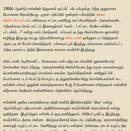
1969ம் ஆண்டு சன்னின் நிறுவனர் ரூப்பர்ட் மர்டாக்குக்கு அந்த குஜாலான
யோசனை தோன்றியது. முதல் பதிப்பின் மூன்றாம் பக்கத்தில்
உல்லா
லிண்ட்ஸ்ட்ராம்
பட்டனில்லாத சட்டையணிந்து காட்சியளித்தார். அதைக்கண்ட
அந்தக்கால பெல் பாட்டம் இளைஞர்கள் “வாவ்...! சட்டை மேலே எவ்ளோ
பட்டன்ஸ்...!” என்று வாய் பிளந்தனர். சம்பவம் நடந்து மிகச்சரியாக ஓராண்டு
கழித்து இருபது வயது ஆர்வக்கோளாறு
ஸ்டெபானி
தன்னுடைய பிறந்தநாள்
ஆடையுடன் போஸ் கொடுத்தார். பக்கவாட்டில் இருந்து பக்காவாக எடுக்கப்பட்ட
அந்த புகைப்படத்தில் இலைமறை காயாக கவர்ச்சி இருந்தது.
ஸ்டெபானி அடிகோலிட்ட சேவையை சன் மற்ற மாடல்களின் துணையோடு
செவ்வனே தொடர்ந்தது. அதைக்கண்டு கிளர்ச்சியடைந்து சமூக காவலர்களும்
பெண்ணியவாதிகளும் பொங்கல் வைக்க ஆரம்பித்தார்கள். எனினும் ச்சீ...
பொம்பளை படம் போட்டு பொழப்பு நடத்துறாங்களே’ன்னு பொங்கியவர்கள் கூட
கக்கிஸ் பக்கம் ஒதுங்கி கள்ளத்தனமாக பேஜ் 3 பெண்களை ரசித்ததால் சன்னின்
விற்பனை பிரதிகள் எண்ணிக்கை அதிகரிக்க ஆரம்பித்தது.
சன்னின் ஒளிவு மறைவில்லாத உத்தி கண்டு இங்கிலாந்தில் “தின” என்று
ஆரம்பிக்கும் மற்ற சராசரி பத்திரிக்கைகளும் கவர்ச்சியில் தொபுக்கடீர் என்று
குதித்தன. இருப்பினும் சன்னிடம் ஒரு தனித்துவம், க்ரியேட்டிவிட்டி இருந்தது,
கவர்ச்சிப்படத்தை அன்றாட நிகழ்வுகளோடு தொடர்பு படுத்தியது. உதாரணத்திற்கு
கலைஞர் கருப்பு சட்டை அணிந்தது பரபரப்பு என்றால் அன்றைய மாடல் கருப்பு நிற