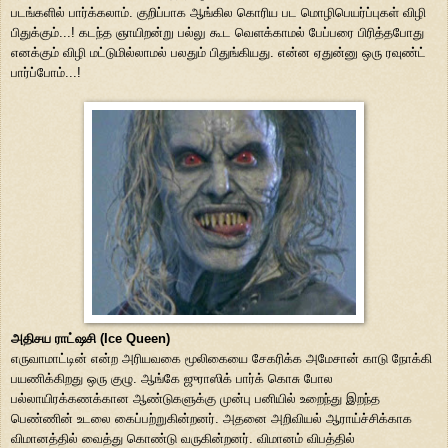
படங்களில் பார்க்கலாம். குறிப்பாக ஆங்கில கொரிய பட மொழிபெயர்ப்புகள் விழி
பிதுக்கும்...! கடந்த ஞாயிறன்று பல்லு கூட வெளக்காமல் பேப்பரை பிரித்தபோது
எனக்கும் விழி மட்டுமில்லாமல் பலதும் பிதுங்கியது. என்ன ஏதுன்னு ஒரு ரவுண்ட்
பார்ப்போம்...!
அதிசய ராட்ஷசி (Ice Queen)
எருவாமாட்டின் என்ற அரியவகை மூலிகையை சேகரிக்க அமேசான் காடு நோக்கி
பயணிக்கிறது ஒரு குழு. ஆங்கே ஜுராஸிக் பார்க் கொசு போல
பல்லாயிரக்கணக்கான ஆண்டுகளுக்கு முன்பு பனியில் உறைந்து இறந்த
பெண்ணின் உடலை கைப்பற்றுகின்றனர். அதனை அறிவியல் ஆராய்ச்சிக்காக
விமானத்தில் வைத்து கொண்டு வருகின்றனர். விமானம் விபத்தில்