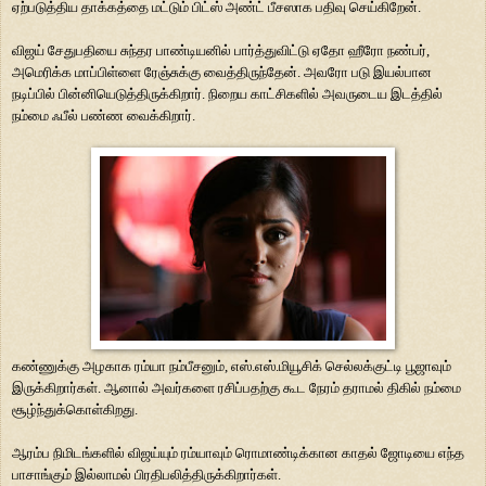
ஏற்படுத்திய தாக்கத்தை மட்டும் பிட்ஸ் அண்ட் பீசஸாக பதிவு செய்கிறேன்.
விஜய்
சேதுபதியை சுந்தர பாண்டியனில் பார்த்துவிட்டு ஏதோ ஹீரோ நண்பர்
,
அமெரிக்க
மாப்பிள்ளை ரேஞ்சுக்கு வைத்திருந்தேன். அவரோ படு இயல்பான
நடிப்பில்
பின்னியெடுத்திருக்கிறார். நிறைய காட்சிகளில் அவருடைய இடத்தில்
நம்மை ஃபீல்
பண்ண வைக்கிறார்.
கண்ணுக்கு
அழகாக ரம்யா நம்பீசனும்
,
எஸ்.எஸ்.மியூசிக் செல்லக்குட்டி பூஜாவும்
இருக்கிறார்கள். ஆனால் அவர்களை ரசிப்பதற்கு கூட நேரம் தராமல் திகில் நம்மை
சூழ்ந்துக்கொள்கிறது.
ஆரம்ப நிமிடங்களில் விஜய்யும் ரம்யாவும் ரொமாண்டிக்கான காதல் ஜோடியை எந்த
பாசாங்கும் இல்லாமல் பிரதிபலித்திருக்கிறார்கள்
.