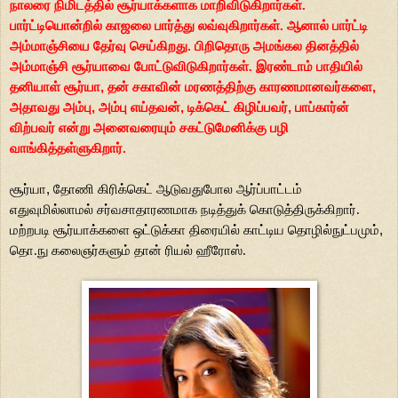
நாலரை நிமிடத்தில் சூர்யாக்களாக
மாறிவிடுகிறார்கள்.
பார்ட்டியொன்றில் காஜலை பார்த்து லவ்வுகிறார்கள். ஆனால்
பார்ட்டி
அம்மாஞ்சியை தேர்வு செய்கிறது. பிறிதொரு அமங்கல தினத்தில்
அம்மாஞ்சி சூர்யாவை போட்டுவிடுகிறார்கள். இரண்டாம் பாதியில்
தனியாள்
சூர்யா
,
தன் சகாவின் மரணத்திற்கு காரணமானவர்களை
,
அதாவது அம்பு
,
அம்பு
எய்தவன்
,
டிக்கெட் கிழிப்பவர்
,
பாப்கார்ன்
விற்பவர் என்று அனைவரையும்
சகட்டுமேனிக்கு பழி
வாங்கித்தள்ளுகிறார்.
சூர்யா
,
தோணி கிரிக்கெட் ஆடுவதுபோல ஆர்ப்பாட்டம்
எதுவுமில்லாமல் சர்வசாதாரணமாக
நடித்துக் கொடுத்திருக்கிறார்.
மற்றபடி சூர்யாக்களை ஒட்டுக்கா திரையில்
காட்டிய தொழில்நுட்பமும்
,
தொ.நு கலைஞர்களும் தான் ரியல் ஹீரோஸ்.