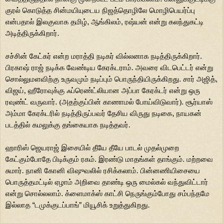
குரல் கொடுத்த சின்மயியுடைய
நிஜத்தொழிலே மொழிபெயர்ப்பு
என்பதால் இலகுவாக தமிழ்
,
ஆங்கிலம்
,
ரஷ்யன் என்று
கலந்துகட்டி
அடித்திருக்கிறார்.
சச்சின்
கேட்கர் என்ற மராத்தி நடிகர் வில்லனாக நடித்திருக்கிறார்.
பிரகாஷ் ராஜ்
நடிக்க வேண்டிய கேரக்டராம். அவரை விடபெட்டர் என்று
சொல்லுமளவிற்கு உருவமும்
நடிப்பும் பொருந்தியிருக்கிறது. சார் அஜித்
,
விஜய்
,
ஹீரோவுக்கு
ஃப்ரெண்ட்லியான அப்பா கேரக்டர் என்று ஒரு
ரவுண்ட் வருவார். (அதற்குப்பின்
காணாமல் போய்விடுவார்). சூர்யாஸ்
அம்மா கேரக்டரில் நடித்திருப்பவர் தேசிய
விருது நடிகை
,
நாயகன்
படத்தில் கமலுக்கு தங்கையாக நடித்தவர்.
ஹாரிஸ்
ஜெயராஜ் இசையில் தீயே தீயே பாடல் முதல்முறை
கேட்கும்போதே பிடிக்கும் ரகம்.
இரண்டு மாதங்கள் தாங்கும். மற்றவை
சுமார். நானி கோனி விஷுவலில்
ரசிக்கலாம். பின்னணியிசையை
பொருத்தமட்டில் ஏழாம் அறிவை தாண்டி ஒரு மைல்கல்
வந்துவிட்டார்
என்று சொல்லலாம். க்ளைமாக்ஸ் காட்சி நெருங்கும்போது
சம்பந்தமே
இல்லாத
“
டமுக்குடப்பாங்
”
மியூசிக் உறுத்துகிறது.