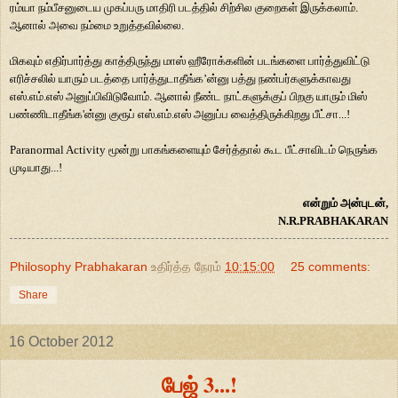
ரம்யா நம்பீசனுடைய முகப்பரு மாதிரி படத்தில் சிற்சில குறைகள் இருக்கலாம்.
ஆனால் அவை நம்மை உறுத்தவில்லை.
மிகவும்
எதிர்பார்த்து காத்திருந்து மாஸ் ஹீரோக்களின் படங்களை பார்த்துவிட்டு
எரிச்சலில் யாரும் படத்தை பார்த்துடாதீங்க
’
ன்னு பத்து நண்பர்களுக்காவது
எஸ்.எம்.எஸ் அனுப்பிவிடுவோம். ஆனால் நீண்ட நாட்களுக்குப் பிறகு யாரும் மிஸ்
பண்ணிடாதீங்க
'
ன்னு குரூப் எஸ்.எம்.எஸ் அனுப்ப வைத்திருக்கிறது பீட்சா...!
Paranormal Activity
மூன்று பாகங்களையும் சேர்த்தால் கூட பீட்சாவிடம் நெருங்க
முடியாது...!
என்றும் அன்புடன்
,
N.R.PRABHAKARAN
Philosophy Prabhakaran
உதிர்த்த நேரம்
10:15:00
25 comments:
Share
16 October 2012
பேஜ் 3...!