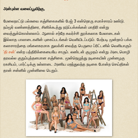
அன்புள்ள வலைப்பூவிற்கு,
மேலைநாட்டு பல்சுவை சஞ்சிகைகளில் பேஜ் 3 என்றொரு சமாச்சாரம் உண்டு.
நம்மூர் வண்ணத்திரை, சினிக்கூத்து நடுப்பக்கங்கள் மாதிரி என்று
வைத்துக்கொள்ளலாம். ஆனால் சற்றே கவர்ச்சி தூக்கலாக மேலாடைகள்
இல்லாத பாலாடைகளின் புகைப்படங்கள் வெளியிடப்படும். மேற்படி மூன்றாம் பக்க
கலாசாரத்தை மங்களகரமாக துவக்கி வைத்த பெருமை ப்ரிட்டனில் வெளியாகும்
'தி சன்'
என்ற பத்திரிக்கையையே சாரும். லண்டன் குமுதம் என்று அடைமொழி
தரவல்ல குறும்புத்தனமான சஞ்சிகை. மூன்றெழுத்து நடிகையின் முன்னழகு
ரகசியம், பார்ட்டிக்கு உள்ளாடை அணிய மறந்துவந்த நடிகை போன்ற செய்திகள்
தான் சன்னில் முன்னிலை பெறும்.