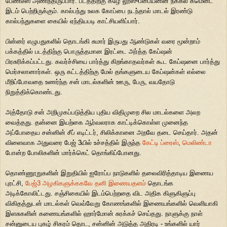
பேண்டீஸ் அணிந்திருப்பார். படத்திற்கு கீழே லூஸுப்பையனின் நக்கல் கமென்ட்
இடம் பெற்றிருக்கும். கால்பந்து உலக கோப்பை நடந்தால் மாடல் இரண்டு
கால்பந்துகளை கையில் ஏந்தியபடி காட்சியளிப்பார்.
பின்னர் எழுபதுகளில் தொடங்கி சுமார் இருபது ஆண்டுகள் வரை மூன்றாம்
பக்கத்தில் படத்திற்கு பொருத்தமான இரட்டை அர்த்த கேப்ஷன்
பிரசுரிக்கப்பட்டது. கவர்ச்சியை பார்த்து கிறங்காதவர்கள் கூட கேப்ஷனை பார்த்து
மெர்சலானார்கள். ஒரு கட்டத்திற்கு மேல் தங்களுடைய கேப்ஷன்கள் எல்லை
மீறிப்போவதை உணர்ந்த சன் மாடல்களின் ஊரு, பேரு, வயதோடு
நிறுத்திக்கொண்டது.
அத்தோடு சன் அறிமுகப்படுத்திய புதிய விதிமுறை சில மாடல்களை அலற
வைத்தது. தன்னை இயற்கை ஆர்வலராக காட்டிக்கொள்ள முனைந்த
அப்போதைய சன்னின் சீப் எடிட்டர், சிலிக்கானை அறவே தடை செய்தார். அதன்
விளைவாக அதுவரை பேஜ் 3யில் உச்சத்தில் இருந்த
கேட்டி ப்ரைஸ்
,
மெலிண்டா
போன்ற போலிகளின் மார்க்கெட் தொங்கிப்போனது.
தொண்ணூறுகளின் இறுதியில் ஐரோப்ப நாடுகளில் தலைவிரித்தாடிய இணைய
புரட்சி,
பேஜ்3 அழகிகளுக்ககவே தனி இணையதளம்
தொடங்க
அடிக்கோலிட்டது. சஞ்சிகையில் இடம்பெற்றதை விட அதிக கிளுகிளுப்பு
விகிதத்துடன் மாடல்கள் வெவ்வேறு கோணங்களில் இணையங்களில் வெளியாகி
இளசுகளின் கணையங்களில் ஹார்மோன் சுரக்கச் செய்தது. நாளுக்கு நாள்
சன்னுடைய புகழ் சிகரம் தொட, சன்னின் அடுத்த அதிரடி - உங்களில் யார்