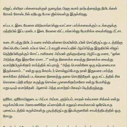
விஜய்
,
ஸ்மிதா பங்களாவுக்குள் நுழைந்த பிறகு சுமார் நாற்பத்தைந்து நிமிடங்கள்
ரோலர் கோஸ்டரில் ஏறியது போல ஜிவ்வென்று இருக்கிறது.
எப்படா
,
இடைவேளை விடுவாங்க
'
ன்னு வாட்சை பார்க்கவைக்கும் படங்களுக்கு
மத்தியில்
இப்ப ஏண்டா இடைவேளை விட்டாங்க
'
ன்னு யோசிக்க வைக்கிறது பீட்சா.
கடைசி
பத்து நிமிடம் வரை சஸ்பென்ஸை மெயின்டெயின் செய்திருப்பது படத்திற்கு
மிகப்பெரிய ப்ளஸ். ரம்யா லெட்டர் எழுதி வைப்பதில் ஆரம்பித்து இறுதியில்
விஜய்
நெற்றியிலிருக்கும் சோட்டானிகரை அம்மன் குங்குமத்தை அழிப்பது வரை
, “
ஒங்க
அடுத்த சீனு இதானே ராசா...!
”
என்று நினைக்க வைத்து நினைக்க வைத்து
ஏமாற்றியிருக்கிறார் கார்த்திக் சுப்புராஜ்.
“
அந்த பொண்ணே ஒரு கற்பனையாக
இருக்கலாம்...
”
என்று ஒரு கேரக்டர் சொல்லும்போது நான் இதுவரை பார்த்த
சைக்கோ த்ரில்லர் படங்களை நினைத்து தலை சொறிந்தேன். ஒரு கட்டத்தில் சிசு
கொலை பற்றி ஏதோ கருத்து சொல்ல முனைகிறார்களோ என்று யோசித்து
மறுபடியும்
ஏமாந்தேன். ஆனால் அந்த ஏமாற்றம் மிகவும் பிடித்திருந்தது.
ஹீரோ
,
ஹீரோயினுடைய அப்பா அம்மா
,
குடும்பம்
,
காதல் கல்யாண சிக்கல் என்று
வழக்கம்போல அரைமணிநேர ஃப்ளாஷ்பேக் எதுவும் வைக்காமல் ஒரேயொரு
புகைப்படத்தில் சுருக்கென்று முடித்திருப்பது இயக்குனரின் சாமர்த்தியத்தில்
ஒரு
சோறு.