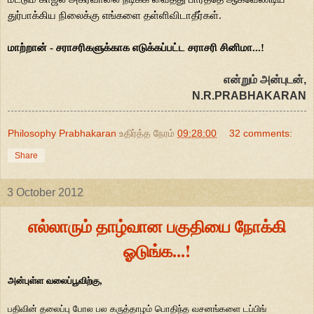
துர்பாக்கிய நிலைக்கு எங்களை தள்ளிவிடாதீர்கள்.
மாற்றான் - சராசரிகளுக்காக எடுக்கப்பட்ட சராசரி சினிமா...!
என்றும் அன்புடன்
,
N.R.PRABHAKARAN
Philosophy Prabhakaran
உதிர்த்த நேரம்
09:28:00
32 comments:
Share
3 October 2012
எல்லாரும் தாழ்வான பகுதியை நோக்கி
ஓடுங்க...!
அன்புள்ள வலைப்பூவிற்கு,
பதிவின் தலைப்பு போல பல கருத்தாழம் பொதிந்த வசனங்களை டப்பிங்