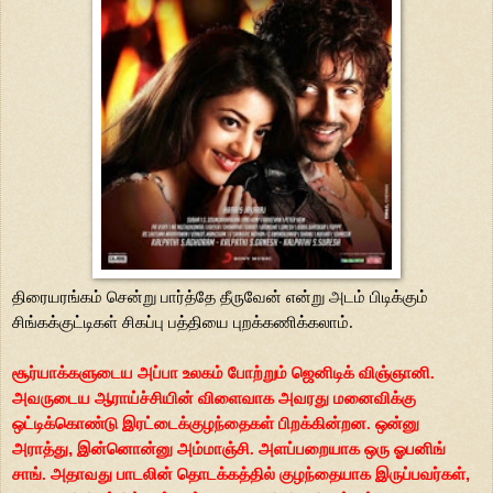
திரையரங்கம் சென்று பார்த்தே தீருவேன் என்று அடம் பிடிக்கும்
சிங்கக்குட்டிகள் சிகப்பு பத்தியை புறக்கணிக்கலாம்.
சூர்யாக்களுடைய
அப்பா உலகம் போற்றும் ஜெனிடிக் விஞ்ஞானி.
அவருடைய ஆராய்ச்சியின் விளைவாக
அவரது மனைவிக்கு
ஒட்டிக்கொண்டு இரட்டைக்குழந்தைகள் பிறக்கின்றன. ஒன்னு
அராத்து
,
இன்னொன்னு அம்மாஞ்சி. அளப்பறையாக ஒரு ஓபனிங்
சாங். அதாவது பாடலின்
தொடக்கத்தில் குழந்தையாக இருப்பவர்கள்
,