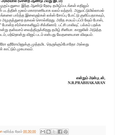
் அகர்வால் (சென்ற ஆண்டு 2வது இடம்)
ழகுப்பதுமை. இந்த ஆண்டு நேரடி தமிழ்ப்படங்கள் எதிலும்
 படத்தின் மூலம் மகாராணியாக வலம் வந்தார். அதுமட்டுமில்லாமல்
ங்களை பார்த்த இளைஞர்கள் லக்ஸ் சோப்பு போட்டு குளிப்பதாகவும்,
 அழகுத்துறை தகவல் சொல்கிறது. அதே சமயம் பப்பி ஷேம் போஸ்,
போன்ற சர்ச்சைகளிலும் சிக்கினார். பட்சி பாலிவுட் பக்கம் பறக்க
கி என்று தன்வசம் வைத்திருக்கிறது தமிழ் சினிமா. காஜலின் அடுத்த
 படம், மற்றொன்று விஜய் படம் என்பது வேதனையான விஷயம்.
 ஹீரோ ஹீரோயினுக்கு முத்தமிட நெருங்கும்போதோ அல்லது
 காட்டும் முகபாவம்.
என்றும் அன்புடன்,
N.R.PRABHAKARAN
an
உதிர்த்த நேரம்
00:30:00