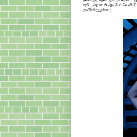
ஷூட், அரவான் ஆடியோ வெளியீட்ட
குளிர்வித்துள்ளார்.