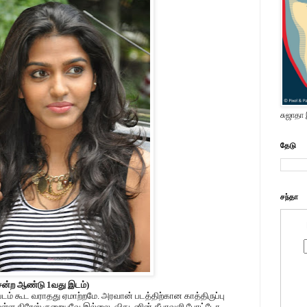
சுஜாதா
தேடு
சந்தா
சென்ற ஆண்டு 1வது இடம்)
ம் கூட வராதது ஏமாற்றமே. அரவான் படத்திற்கான காத்திருப்பு
ீதுள்ள கிரேஸ் குறையவே இல்லை. விகடனின் தீபாவளி போட்டோ