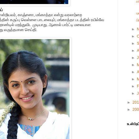
ஈ
ய்
ப
்றியவர், காஞ்சனா, மங்காத்தா என்று வரலாற்றை
டத்தின் கருப்பு வெள்ளை பாடலையும், மங்காத்தா படத்தின் ரயில்வே
ப
றாண்டில் மறந்துவிட முடியாது. ஆனால் பார்ட்டி மலையாள
►
து வருத்தமான செய்தி.
►
O
►
►
►
►
►
A
►
►
F
►
►
20
►
20
உடன்பிறப