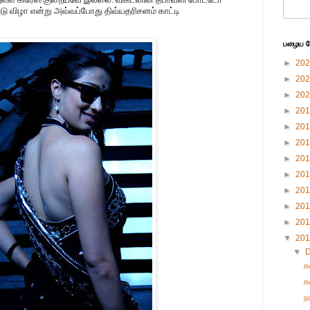
ு விழா என்று அவ்வப்போது திவ்யதரிசனம் காட்டி
பழைய பே
►
20
►
20
►
20
►
20
►
20
►
20
►
20
►
20
►
20
►
20
►
20
▼
20
▼
க
க
ந