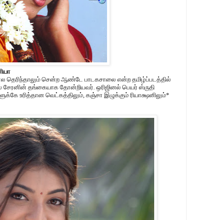
னியா
ல தெரிந்தாலும் சென்ற ஆண்டே பாடகசாலை என்ற தமிழ்ப்படத்தில்
ில் சேரனின் தங்கையாக தோன்றியவர். ஒரிஜினல் பெயர் ஸ்ருதி
ளுக்கே உரித்தான வெட்கத்திலும், கஞ்சா இழுக்கும் ரியாக்ஷனிலும்*