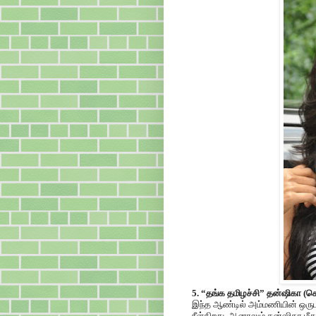
5. “தங்க தமிழச்சி” தன்ஷிகா (
இந்த ஆண்டில் அம்மணியின் ஒருபட
நீள்கிறது. ஆனாலும் தன்ஷிகா ம