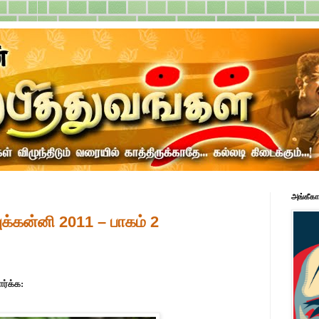
அங்கீகா
க்கன்னி 2011 – பாகம் 2
ர்க்க: