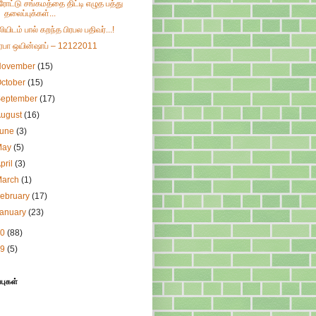
ரோட்டு சங்கமத்தை திட்டி எழுத பத்து
தலைப்புக்கள்...
ுலியிடம் பால் கறந்த பிரபல பதிவர்...!
ிரபா ஒயின்ஷாப் – 12122011
November
(15)
ctober
(15)
September
(17)
August
(16)
June
(3)
May
(5)
pril
(3)
March
(1)
ebruary
(17)
January
(23)
10
(88)
09
(5)
்புகள்