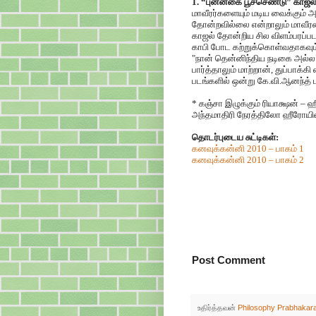
1. “புன்னகை பூச்செண்டு” காஜல
மாவீரர்களையும் மடிய வைக்கும் அ
தோன்றவில்லை என்றாலும் மாவீரன்
காஜல் தோன்றிய சில விளம்பரப்பட
காபி போட கற்றுக்கொள்வதாகவும்
"நான் தென்னிந்திய நடிகை அல்ல" 
பார்த்தாலும் மாற்றான், துப்பாக்
படங்களில் ஒன்று கே.வி.ஆனந்த்
* கஞ்சா இழுக்கும் ரியாக்ஷன் –
அந்தமாதிரி நேரத்திலோ ஹீரோயின்
தொடர்புடைய சுட்டிகள்:
கனவுக்கன்னி 2010 – பாகம் 1
கனவுக்கன்னி 2010 – பாகம் 2
Post Comment
உதிர்த்தவன்
Philosophy Prabhakar