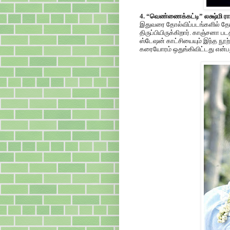
4. “வெண்ணைக்கட்டி” லக்ஷ்மி ரா
இதுவரை தோல்விப்படங்களில் தோன
திருப்பியிருக்கிறார். காஞ்சனா ப
ஸ்டேஷன் காட்சியையும் இந்த நூற்
கரையோரம் ஒதுங்கிவிட்டது என்ப