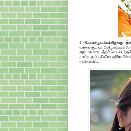
2. “கேரளத்து கப்பக்கிழங்கு” இ
வாகை சூட வா அறிமுகப்படம் போ
அறிமுகமாகி யுத்தம் செய் படத்த
சவந்த். தமிழ் சினிமா ஹீரோயிங்க
ஸ்பெஷலிஸ்ட்.