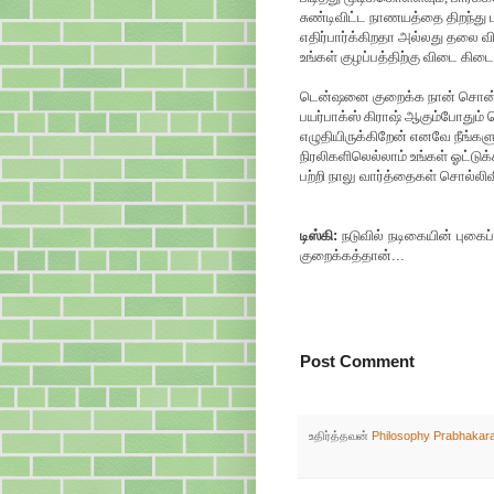
சுண்டிவிட்ட நாணயத்தை திறந்து 
எதிர்பார்க்கிறதா அல்லது தலை வ
உங்கள் குழப்பத்திற்கு விடை கிடைக
டென்ஷனை குறைக்க நான் சொன்ன
பயர்பாக்ஸ் கிராஷ் ஆகும்போதும் 
எழுதியிருக்கிறேன் எனவே நீங்கள
நிரலிகளிலெல்லாம் உங்கள் ஓட்டு
பற்றி நாலு வார்த்தைகள் சொல்லிவி
டிஸ்கி:
நடுவில் நடிகையின் புகை
குறைக்கத்தான்...
Post Comment
உதிர்த்தவன்
Philosophy Prabhakar