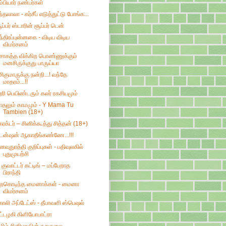
ம்பியார் நண்பர்கள்
ந்தலாலா - கர்சீப் எடுத்துட்டு போங்க...
ூப்பர் ஸ்டாரின் சூப்பர் டென்
ந்திரப்புன்னகை - விடிய விடிய
விமர்சனம்
ொகத்த விக்கிற பொண்ணுக்கும்
மனசிருக்குது பாருய்யா
சிகுமாருக்கு நன்றி...! வந்தே
மாதரம்...!!
ரி பெயிண்டரும் கலர் ரகசியமும்
ாதலும் காமமும் - Y Mama Tu
Tambien (18+)
ேரக்டர் – சினிக்கூத்து சித்தன் (18+)
ென்ஷன் ஆகாதீங்கண்ணே...!!!
னவுதுரத்தி குறிப்புகள் - பதிவுலகில்
புதுமுயற்சி
 குவாட்டர் கட்டிங் – மப்பேறாத
பிராந்தி
ிறகொடிந்த மைனாக்கள் - மைனா
விமர்சனம்
ோலி அப்டேட்ஸ் - தீபாவளி ஸ்பெஷல்
ட்டழகி கிளியோபாட்ரா