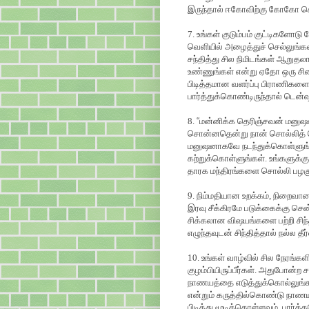
இருந்தால் ஈகோவிற்கு கோகோ சொல்
7. உங்கள் குடும்பம் குட்டிகளோடு
வெளியில் அழைத்துச் செல்லுங்
சந்தித்து சில நிமிடங்கள் ஆறுத
உண்ணுங்கள் என்று ஏதோ ஒரு சினி
பிடித்தமான வளர்ப்பு பிராணிகளை 
பார்த்துக்கொண்டிருந்தால் டென்ஷன
8.
“
மன்னிக்க தெரிஞ்சவன் மனுஷன்
சொன்னதென்று நான் சொல்லித் த
மனுஷனாகவே நடந்துக்கொள்ளுங்க
கற்றுக்கொள்ளுங்கள். உங்களுக்
தாரக மந்திரங்களை சொல்லி பழகு
9. நிம்மதியான உறக்கம், நிறைவ
இரவு சீக்கிரமே படுக்கைக்கு சென
சிக்கலான விஷயங்களை பற்றி சிந்த
எழுந்தவுடன் சிந்தித்தால் நல்ல த
10. உங்கள் வாழ்வில் சில நேரங்க
குழம்பியிருப்பீர்கள். அதுபோன்ற
நாணயத்தை எடுத்துக்கொல்லுங்கள். 
என்றும் கருத்தில்கொண்டு நாணய
பிடித்து மூடிக்கொள்ளவும், பார்