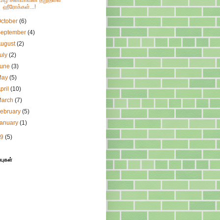
மிழ் சினிமாவின் தறுதலை
ஹீரோக்கள்...!
ctober
(6)
September
(4)
August
(2)
uly
(2)
June
(3)
May
(5)
pril
(10)
March
(7)
ebruary
(5)
January
(1)
09
(5)
்புகள்