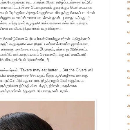
ந
டு படத்த வேணும்னா கூட பாருங்க ஆனா தமிழ்ப்படங்களை மட்டும்
ாங்க மை லார்ட்...). இசை டென்ஷனைக் குறைக்கும் மென்மையான
ந
ிகவும் பிடிக்குமோ அதை கேளுங்கள். சிலருக்கு சோகப்பாடல்கள்
ச
 (என்னுடைய சாய்ஸ் கானா பாடல்கள் தான்...) எதை படிப்பது...?
ம
க்கடி வந்து நான் எழுதுற மொக்கைகளை எல்லாம் படித்தால்
ென உளவியல் நிபுணர்கள் கூறுகின்றனர்.
ச
க்க வேண்டுமென பெரியவர்கள் சொல்லுவார்கள். அதெல்லாம்
ச
ானாலும் அது ஒருவேளை (நோட் பண்ணிக்கோங்க ஜனங்களே,
உங்களது மனநிலை எப்படி இருக்கும், உங்களது அடுத்தகட்ட
ஹ
ேண்டும் என்பதை எல்லாம் தொலைநோக்கு பார்வையோடு
ிங் மிக முக்கியம் அமைச்சரே...!)
க
ொல்வார்கள்.
“Takers may eat better… But the Givers will
க
தலின் மகத்துவத்தை சொல்லும் இந்த பழமொழியை எனக்கு
ட
 உறவோ, நட்போ அல்லது யாராக இருந்தாலும் அவர்களுக்காக
க
ளுக்கும் மன நிம்மதி கிடைக்கும், நீங்கள் யாருக்காக
ளுக்கு உங்கள் மீது தனி மரியாதை உண்டாகும்.
வ
ச
க
க