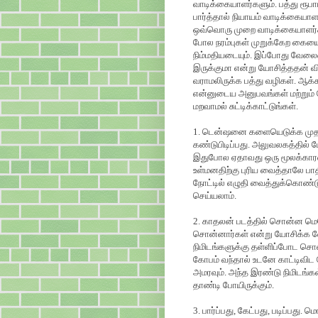
வாடிக்கையாளர்களும். பத்து ரூபாய
பார்த்தால் நியாயம் வாடிக்கைய
ஒவ்வொரு முறை வாடிக்கையாளர்
போல நரம்புகள் முறுக்கேற கையை ம
நிம்மதியடையும். இப்போது வேலையை
இருக்குமா என்று யோசித்ததன் 
வராமலிருக்க பத்து வழிகள். ஆக்
என்னுடைய அனுபவங்கள் மற்றும் 
மறவாமல் சுட்டிக்காட்டுங்கள்.
1. டென்ஷனை களையெடுக்க முதல்
கண்டுபிடிப்பது. அலுவலகத்தில் ம
இதுபோல ஏதாவது ஒரு மூலக்காரணம்
உள்மனதிற்கு புரிய வைத்தாலே பா
நோட்டில் எழுதி வைத்துக்கொண்ட
செய்யலாம்.
2. காதலன் படத்தில் சொன்ன மெச
சொன்னார்கள் என்று யோசிக்க வ
நிமிடங்களுக்கு தள்ளிப்போட சொல
கோபம் வந்தால் உடனே காட்டிவி
அமரவும். அந்த இரண்டு நிமிடங்க
தாண்டி போயிருக்கும்.
3. பார்ப்பது, கேட்பது, படிப்பது