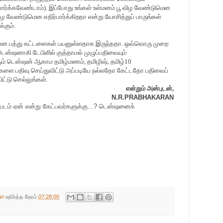
பார்க்கவேண்டாம்). இப்போது உங்கள் உள்மனம் பூ விழ வேண்டுமென
ிழ வேண்டுமென எதிர்பார்க்கிறதா என்று யோசித்துப் பாருங்கள்
்கும்.
 பத்து கட்டளைகள் பயனுள்ளதாக இருந்ததா. ஒவ்வொரு முறை
டென்ஷனாகி டேபிளில் குத்தாமல் முழுப்பதிவையும்
ும் டென்ஷன் ஆகாம தமிழ்மணம், தமிழிஷ், தமிழ்10
க்களை பதிவு செய்துவிட்டு அப்படியே நல்லதோ கேட்டதோ பதிவைப்
ட்டு செல்லுங்கள்.
என்றும் அன்புடன்,
N.R.PRABHAKARAN
ப்படம் ஏன் என்று கேட்பவர்களுக்கு...? டென்ஷனைக்
an
உதிர்த்த நேரம்
07:28:00