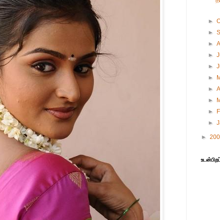
த
►
O
►
►
►
J
►
►
►
A
►
►
F
►
►
20
உடன்பிறப