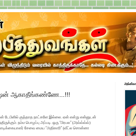
அங்கீகா
ன் ஆகாதீங்கண்ணே...!!!
ான் டேபிளில் குத்தாத நாட்களே இல்லை. ஏன் என்று என்னுடன்
்திருக்கும். நம்ம பொழப்பு அப்படி. ஒரு
“
பிரபல
”
(அவ்வ்வ்வ்)
வாடிக்கையாளர் சேவை மைய
“
அதிகாரி
”
(வீட்ல சொன்னா