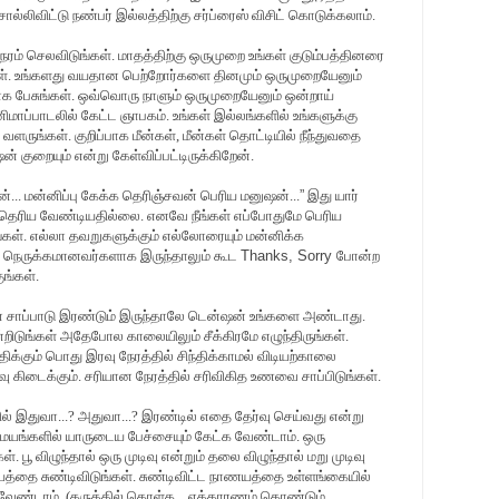
லிவிட்டு நண்பர் இல்லத்திற்கு சர்ப்ரைஸ் விசிட் கொடுக்கலாம்.
 நேரம் செலவிடுங்கள். மாதத்திற்கு ஒருமுறை உங்கள் குடும்பத்தினரை
கள். உங்களது வயதான பெற்றோர்களை தினமும் ஒருமுறையேனும்
லாக பேசுங்கள். ஒவ்வொரு நாளும் ஒருமுறையேனும் ஒன்றாய்
மாப்பாடலில் கேட்ட ஞாபகம். உங்கள் இல்லங்களில் உங்களுக்கு
வளருங்கள். குறிப்பாக மீன்கள், மீன்கள் தொட்டியில் நீந்துவதை
் குறையும் என்று கேள்விப்பட்டிருக்கிறேன்.
... மன்னிப்பு கேக்க தெரிஞ்சவன் பெரிய மனுஷன்...
”
இது யார்
ெரிய வேண்டியதில்லை. எனவே நீங்கள் எப்போதுமே பெரிய
ள். எல்லா தவறுகளுக்கும் எல்லோரையும் மன்னிக்க
கு நெருக்கமானவர்களாக இருந்தாலும் கூட
Thanks, Sorry
போன்ற
ங்கள்.
ான சாப்பாடு இரண்டும் இருந்தாலே டென்ஷன் உங்களை அண்டாது.
்றிடுங்கள் அதேபோல காலையிலும் சீக்கிரமே எழுந்திருங்கள்.
ிக்கும் பொது இரவு நேரத்தில் சிந்திக்காமல் விடியற்காலை
ீர்வு கிடைக்கும். சரியான நேரத்தில் சரிவிகித உணவை சாப்பிடுங்கள்.
ளில் இதுவா...? அதுவா...? இரண்டில் எதை தேர்வு செய்வது என்று
 சமயங்களில் யாருடைய பேச்சையும் கேட்க வேண்டாம். ஒரு
பூ விழுந்தால் ஒரு முடிவு என்றும் தலை விழுந்தால் மறு முடிவு
த்தை சுண்டிவிடுங்கள். சுண்டிவிட்ட நாணயத்தை உள்ளங்கையில்
க்கவேண்டாம். (கருத்தில் கொள்க... எக்காரணம் கொண்டும்