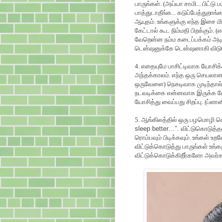
பாருங்கள். (அய்யா சாமி... பிட்
பாத்துடாதீங்க... கடுப்பேத்துற
ஆயுதம். உங்களுக்கு எந்த இசை ம
கேட்டால் கூட நிம்மதி பிறக்கும்.
வேறென்ன நம்ம கடைப்பக்கம் அடி
டென்ஷனுக்கே டென்ஷனாகி விடும
4. எதையுமே பாசிட்டிவாக யோசி
அந்தக்காலம். எந்த ஒரு செயல
ஒருவேளை) நெகடிவாக முடிந்தால் 
நடவடிக்கை என்னவாக இருக்க வ
யோசித்து வைப்பது சிறப்பு. (ப்ளான
5. ஆங்கிலத்தில் ஒரு பழமொழி ச
sleep better…”.
விட்டுகொடுத்
ரொம்பவும் பிடிக்கவும். உங்கள்
விட்டுக்கொடுத்து பாருங்கள் உங்க
விட்டுக்கொடுக்கிறீர்களோ அவர்க