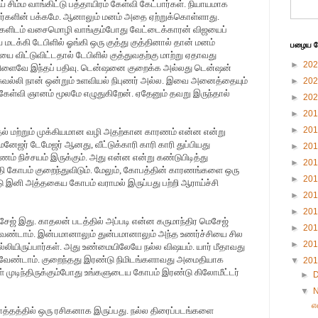
் சிம்ம வாங்கிட்டு பத்தாயிரம் கேள்வி கேட்பார்கள். நியாயமாக
ாளர்களின் பக்கமே. ஆனாலும் மனம் அதை ஏற்றுக்கொள்ளாது.
களிடம் வசைமொழி வாங்கும்போது வேட்டைக்காரன் விஜயைப்
டக்கி டேபிளில் ஓங்கி ஒரு குத்து குத்தினால் தான் மனம்
பழைய பே
 விட்டுவிட்டதால் டேபிளில் குத்துவதற்கு மாற்று ஏதாவது
►
20
விளைவே இந்தப் பதிவு. டென்ஷனை குறைக்க அல்லது டென்ஷன்
சுவல்லி நான் ஒன்றும் உளவியல் நிபுணர் அல்ல. இவை அனைத்தையும்
►
20
கேள்வி ஞானம் மூலமே எழுதுகிறேன். ஏதேனும் தவறு இருந்தால்
►
20
►
20
►
20
 மற்றும் முக்கியமான வழி அதற்கான காரணம் என்ன என்று
ேனேஜர் டேமேஜர் ஆனது, வீட்டுக்காரி காரி காரி துப்பியது
►
20
 நிச்சயம் இருக்கும். அது என்ன என்று கண்டுபிடித்து
►
20
தி கோபம் குறைந்துவிடும். மேலும், கோபத்தின் காரணங்களை ஒரு
►
20
ு இனி அத்தகைய கோபம் வராமல் இருப்பது பற்றி ஆராய்ச்சி
►
20
►
20
ேஜ் இது. காதலன் படத்தில் அப்படி என்ன கருமாந்திர மெசேஜ்
►
20
ேண்டாம். இன்பமானாலும் துன்பமானாலும் அந்த உணர்ச்சியை சில
►
20
்லியிருப்பார்கள். அது உண்மையிலேயே நல்ல விஷயம். யார் மீதாவது
ட வேண்டாம். குறைந்தது இரண்டு நிமிடங்களாவது அமைதியாக
▼
20
ள் முடிந்திருக்கும்போது உங்களுடைய கோபம் இரண்டு கிலோமீட்டர்
►
▼
எ
. மொத்தத்தில் ஒரு ரசிகனாக இருப்பது. நல்ல திரைப்படங்களை