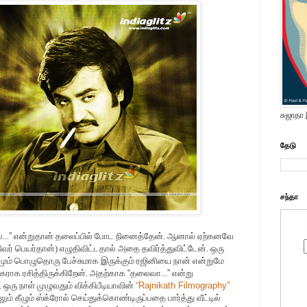
சுஜாதா
தேடு
சந்தா
...
”
என்றுதான் தலைப்பில் போட
நினைத்தேன். ஆனால் ஏற்கனவே
திவர் பெயர்தான்) எழுதிவிட்டதால் அதை தவிர்த்துவிட்டேன். ஒரு
் பொழுதொரு பேச்சுமாக இருக்கும் ரஜினியை நான் என்றுமே
ிகராக ரசித்திருக்கிறேன். அதற்காக
“
தலைவா...
”
என்று
. ஒரு நாள் முழுவதும் விக்கிபீடியாவின்
“
Rajnikath Filmography
”
 கீழும் ஸ்க்ரோல் செய்துக்கொண்டிருப்பதை பார்த்து வீட்டில்