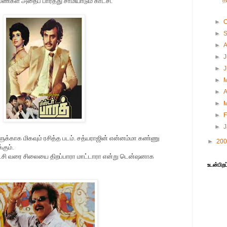
த
பெண்க
ள்
அதைப் பார்த்து சாமியாடும் காட்சி.
►
O
►
►
►
J
►
►
►
A
►
►
F
►
ளுக்காக மிகவும் ரசித்த படம். சத்யராஜின் என்னம்மா கண்ணு
►
20
கும்.
ைசி வரை சிலையை திறப்பாரா மாட்டாரா என்று டென்ஷனாக
உடன்பிறப