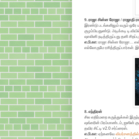
9. ராஜா சின்ன ரோஜா / ராஜாதி ர
இரண்டு படங்களிலும் வரும் ஒரே 
குழம்பியதுண்டு. அடிக்கடி டி.விய
ஷாலினி நடித்திருப்பது தனி சிறப்பு
எ.பி.கா:
ராஜா சின்ன ரோஜா.... என்
எல்லோருமே ரசித்திருப்பார்கள். இ
8. எந்திரன்
சில எதிர்மறை கருத்துக்கள் இருந்
ஷங்கரின் பிரம்மாண்டம், ஐஸின் கு
தவிர சிட்டி
v2.0
சர்ப்ரைஸ்.
எ.பி.கா:
ஏற்கனவே
விமர்சனத்தில்