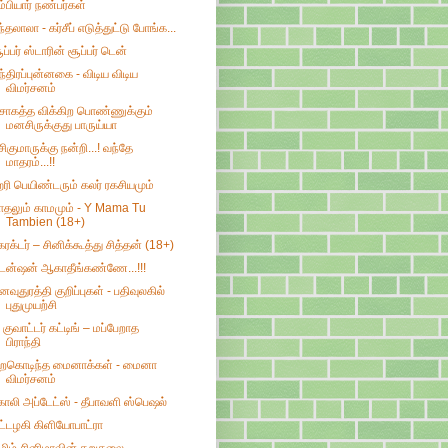
ம்பியார் நண்பர்கள்
ந்தலாலா - கர்சீப் எடுத்துட்டு போங்க...
ூப்பர் ஸ்டாரின் சூப்பர் டென்
ந்திரப்புன்னகை - விடிய விடிய
விமர்சனம்
ொகத்த விக்கிற பொண்ணுக்கும்
மனசிருக்குது பாருய்யா
சிகுமாருக்கு நன்றி...! வந்தே
மாதரம்...!!
ரி பெயிண்டரும் கலர் ரகசியமும்
ாதலும் காமமும் - Y Mama Tu
Tambien (18+)
ேரக்டர் – சினிக்கூத்து சித்தன் (18+)
ென்ஷன் ஆகாதீங்கண்ணே...!!!
னவுதுரத்தி குறிப்புகள் - பதிவுலகில்
புதுமுயற்சி
 குவாட்டர் கட்டிங் – மப்பேறாத
பிராந்தி
ிறகொடிந்த மைனாக்கள் - மைனா
விமர்சனம்
ோலி அப்டேட்ஸ் - தீபாவளி ஸ்பெஷல்
ட்டழகி கிளியோபாட்ரா