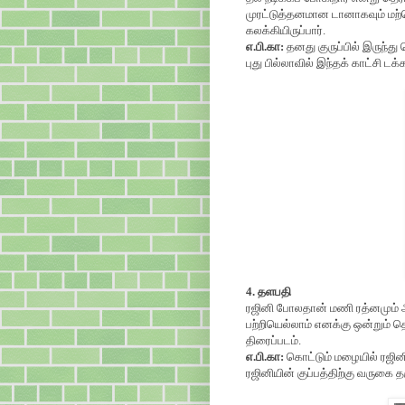
முரட்டுத்தனமான டானாகவும் மற்ற
கலக்கியிருப்பார்.
எ.பி.கா:
தனது குருப்பில் இருந்த
புது பில்லாவில் இந்தக் காட்சி டக்க
4. தளபதி
ரஜினி போலதான் மணி ரத்னமும் அவ
பற்றியெல்லாம் எனக்கு ஒன்றும்
திரைப்படம்.
எ.பி.கா:
கொட்டும் மழையில் ரஜினிய
ரஜினியின் குப்பத்திற்கு வருகை தரு