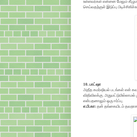
உள்ளவர்கள் என்னை மேலும் கீழுமாக
செய்வதற்குள் இடுப்பு பிடிச்சிகிச்சு
10. பாட்ஷா
அதீத கமர்ஷியல் படங்கள் என் கவன
விதிவிலக்கு. அதுமட்டுமில்லாமல் 
என்பதனாலும் ஒரு ஈர்ப்பு.
எ.பி.கா:
தன் தங்கையிடம் தவறாக ப