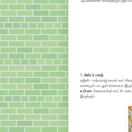
ஆயதங்களை கவர்ந்திழுப்பதும் 
7. மிஸ்டர் பாரத்
ரஜினி
–
சத்யராஜ் சவால் காட்சிக
வசனமும் பாடலும் செமையா இருக்
எ.பி.கா:
க்ளைமாக்ஸ் காட்சி. கட
இருக்கும்.