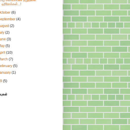
மிழ் சினிமாவின் தறுதலை
ஹீரோக்கள்...!
ctober
(6)
September
(4)
August
(2)
uly
(2)
June
(3)
May
(5)
pril
(10)
March
(7)
ebruary
(5)
January
(1)
09
(5)
்புகள்