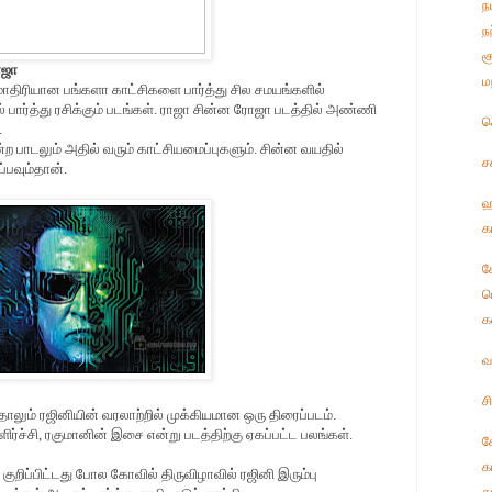
ந
ந
ச
ாஜா
ம
மாதிரியான பங்களா காட்சிகளை பார்த்து சில சமயங்களில்
ில் பார்த்து ரசிக்கும் படங்கள். ராஜா சின்ன ரோஜா படத்தில் அண்ணி
ச
.
ற பாடலும் அதில் வரும் காட்சியமைப்புகளும். சின்ன வயதில்
ச
ப்பவும்தான்.
ஹ
க
க
ட
க
வ
ச
தாலும் ரஜினியின் வரலாற்றில் முக்கியமான ஒரு திரைப்படம்.
ளிர்ச்சி, ரகுமானின் இசை என்று படத்திற்கு ஏகப்பட்ட பலங்கள்.
க
க
குறிப்பிட்டது போல கோவில் திருவிழாவில் ரஜினி இரும்பு