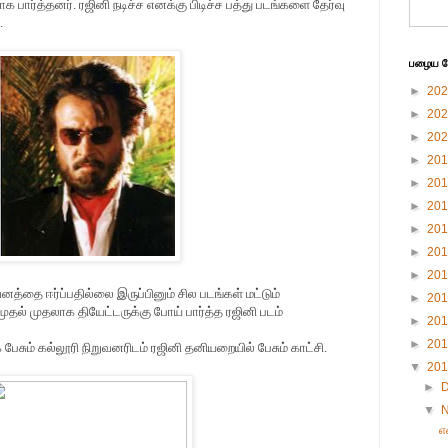
 பார்த்தனர். ரஜினி நடிச்ச எனக்கு பிடிச்ச பத்து படங்களை தேர்வு
.
பழைய பே
►
20
►
20
►
20
►
20
►
20
►
20
►
20
►
20
►
20
த்தை ஈர்ப்பதில்லை இருப்பினும் சில படங்கள் மட்டும்
►
20
முதல் முதலாக தியேட்டருக்கு போய் பார்த்த ரஜினி படம்
►
20
►
20
ேசும் கல்லூரி நிறுவனரிடம் ரஜினி தனியறையில் பேசும் காட்சி.
▼
20
►
▼
எ