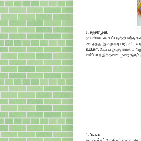
6. சந்திரமுகி:
நாயகியை மையப்படுத்தி வந்த திரை
வைத்தது. இன்றளவும் ரஜினி
–
வட
எ.பி.கா:
பேய் வருவதற்கான அறிகுறி
ஏன்ப்பா நீ இத்தனை முறை திரும்
5. பில்லா
தல நடிக்கப் போகிறார் என்று தெரிந