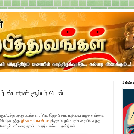
அங்கீகா
பர் ஸ்டாரின் சூப்பர் டென்
எனக்கு பிடித்த பத்து படங்கள் பற்றிய இந்த தொடர்பதிவை எழுத என்னை
ல்
அழைத்த
இம்சை அரசன் பாபு
க்கு
வும், நம்ம பரம்பரையில் வந்த
 சோழர் பரம்பரை தான்... தெரியுமில்ல...) நன்றிகள்...