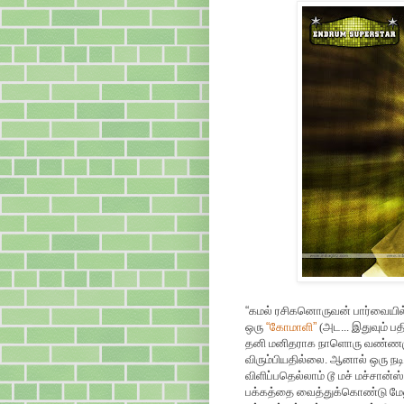
“
கமல் ரசிகனொருவன் பார்வையில்
ஒரு
“
கோமாளி
”
(அட... இதுவும் ப
தனி மனிதராக நாளொரு வண்ணமும
விரும்பியதில்லை. ஆனால் ஒரு நட
விளிப்பதெல்லாம் டூ மச் மச்சான்ஸ்
பக்கத்தை வைத்துக்கொண்டு மேலும்