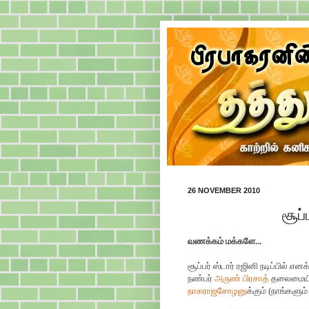
26 NOVEMBER 2010
சூப்
வணக்கம் மக்களே...
சூப்பர் ஸ்டார் ரஜினி நடிப்பில் 
நண்பர்
அருண் பிரசாத்
தலைமையி
நாகராஜசோழனு
க்கும் (நாங்களும்