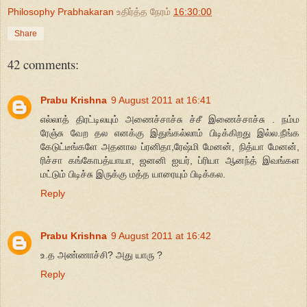
Philosophy Prabhakaran
உதிர்த்த நேரம்
16:30:00
Share
42 comments:
Prabu Krishna
9 August 2011 at 16:41
எல்லாத் திரட்டிலயும் அணைச்சாச்சு ச்சீ இணைச்சாச்சு . நம்ம
ரேஞ்சு வேற தல எனக்கு இதுங்கல்லாம் பிடிக்கிறது இல்ல.நீங்க
கேடுட்டீங்களே அதனால ப்ரனிதா,ரேஷ்மி மேனன், நித்யா மேனன்,
ரிச்சா கங்கோபத்யாயா, ஜனனி ஐயர், ப்ரியா ஆனந்த் இவங்கள
மட்டும் பிடிச்சு இருக்கு மத்த யாரையும் பிடிக்கல.
Reply
Prabu Krishna
9 August 2011 at 16:42
உ.த அண்ணாச்சி? அது யாரு ?
Reply