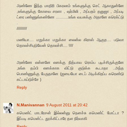
அண்ணே இந்த மாதிரி பிகரலாம் உங்களுக்கு செட் ஆகாதுன்னே
,உங்களுக்கு கோவை சரளா , ஷர்மிலி , அப்பறம் தனுஜா , அப்படி
ட்ரை பண்ணுங்கண்ணே ...........உங்க வயசுக்கு அதானே கரெக்ட்டு
.
/////////
மணியா.... மறுக்கா மறுக்கா லைன்ல கிராஸ் ஆகுற.... படுவா
தொலச்சிபுடுவேன் தொலச்சி.... !///
அண்ணே என்னனே எனக்கு நித்யாவ ரொம்ப புடிச்சிருக்குனே
,உங்க தம்பி எனக்காக விட்டு குடுக்க கூடாதா ..அந்த
பொண்ணுக்கு பேருதானே (ஐயையோ டைப் அடிக்கிறப்ப கரெண்டு
கட்டாய்டுச்சே )
Reply
N.Manivannan
9 August 2011 at 20:42
கமெண்ட் மாடரேசன் இல்லன்னு நெனச்சு கமெண்ட் போட்டா ?
இப்படி கமென்ட்ட தூக்கிட்டாரே தள நிர்வாகி
Reply