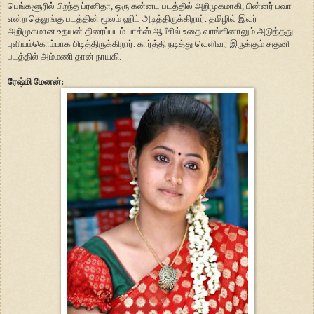
பெங்களூரில் பிறந்த ப்ரனிதா, ஒரு கன்னட படத்தில் அறிமுகமாகி, பின்னர் பவா
என்ற தெலுங்கு படத்தின் மூலம் ஹிட் அடித்திருக்கிறார். தமிழில் இவர்
அறிமுகமான உதயன் திரைப்படம் பாக்ஸ் ஆபீசில் உதை வாங்கினாலும் அடுத்தது
புளியம்கொம்பாக பிடித்திருக்கிறார். கார்த்தி நடித்து வெளிவர இருக்கும் சகுனி
படத்தில் அம்மணி தான் நாயகி.
ரேஷ்மி மேனன்: