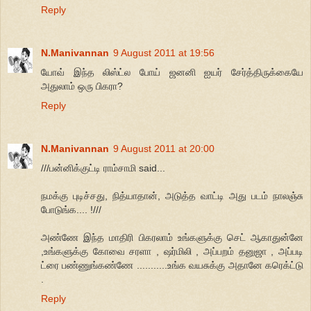
Reply
N.Manivannan
9 August 2011 at 19:56
யோவ் இந்த லிஸ்ட்ல போய் ஜனனி ஐயர் சேர்த்திருக்கையே
அதுலாம் ஒரு பிகரா?
Reply
N.Manivannan
9 August 2011 at 20:00
///பன்னிக்குட்டி ராம்சாமி said...
நமக்கு புடிச்சது, நித்யாதான், அடுத்த வாட்டி அது படம் நாலஞ்சு
போடுங்க.... !///
அண்ணே இந்த மாதிரி பிகரலாம் உங்களுக்கு செட் ஆகாதுன்னே
,உங்களுக்கு கோவை சரளா , ஷர்மிலி , அப்பறம் தனுஜா , அப்படி
ட்ரை பண்ணுங்கண்ணே ...........உங்க வயசுக்கு அதானே கரெக்ட்டு
.
Reply