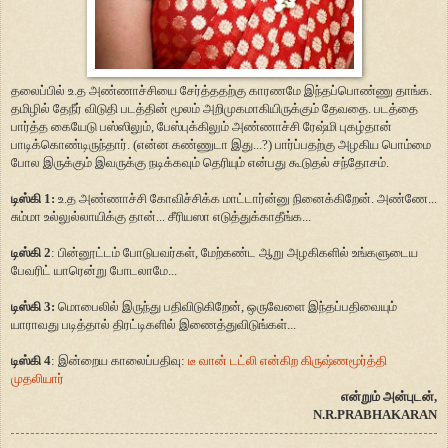
தலைப்பில் உ.த அண்ணாச்சியை சேர்த்ததற்கு காரணமே இந்தப்பொண்ணு தாங்க.
தமிழில் தேநீர் விடுதி படத்தின் மூலம் அறிமுகமாகியிருக்கும் தேவதை. படத்தை
பார்த்த கையேடு பஸ்ஸிலும், பேஸ்புக்கிலும் அண்ணாச்சி ரேஷ்மி புகழ்தான்
பாடிக்கொண்டிருந்தார். (என்ன கண்ணுடா இது...?) பார்ப்பதற்கு அழகிய பொம்மை
போல இருக்கும் இவருக்கு நடிக்கவும் தெரியும் என்பது கூடுதல் சந்தோசம்.
டிஸ்கி 1:
உ.த அண்ணாச்சி கோவிச்சிக்க மாட்டார்ன்னு நினைக்கிறேன். அண்ணே...
சும்மா உல்லுல்லாயிக்கு தான்... சீரியஸா எடுத்துக்காதீங்க...
டிஸ்கி 2
: பின்னூட்டம் போடுபவர்கள், மேற்கண்ட ஆறு அழகிகளில் உங்களுடைய
பேவரிட் யாரென்று போடலாமே...
டிஸ்கி 3:
மொபைலில் இருந்து பதிவிடுகிறேன், ஒருவேளை இந்தப்பதிவையும்
யாராவது படித்தால் திரட்டிகளில் இணைத்துவிடுங்கள்...
டிஸ்கி 4
: இன்றைய காலைப்பதிவு:
டீ வான் டட்லி என்கிற கிருஷ்ணமூர்த்தி
முதலியார்
என்றும் அன்புடன்,
N.R.PRABHAKARAN