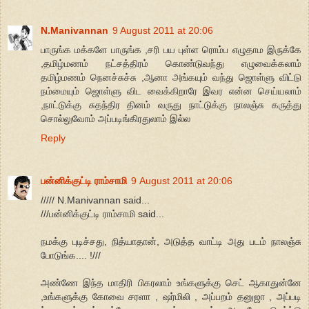
N.Manivannan
9 August 2011 at 20:06
பாருங்க மக்களே பாருங்க ,சரி பய புள்ள ரொம்ப எழுதாம இருக்கே
,தமிழ்மணம் நட்சத்திரம் கொண்டுவந்து எழுவைக்கலாம்
தமிழ்மணம் நெனச்சுச்சு ,ஆனா அங்கயும் வந்து ஜொள்ளு விட்டு
நம்மையும் ஜொள்ளு விட வைக்கிறாரே இவர என்ன செய்யலாம்
,நாட்டுக்கு சுதந்திர தினம் வருது நாட்டுக்கு நாலஞ்சு கருத்து
சொல்லுவோம் அப்படிங்கிரதுலாம் இல்ல
Reply
பன்னிக்குட்டி ராம்சாமி
9 August 2011 at 20:06
///// N.Manivannan said...
///பன்னிக்குட்டி ராம்சாமி said...
நமக்கு புடிச்சது, நித்யாதான், அடுத்த வாட்டி அது படம் நாலஞ்சு
போடுங்க.... !///
அண்ணே இந்த மாதிரி பிகரலாம் உங்களுக்கு செட் ஆகாதுன்னே
,உங்களுக்கு கோவை சரளா , ஷர்மிலி , அப்பறம் தனுஜா , அப்படி