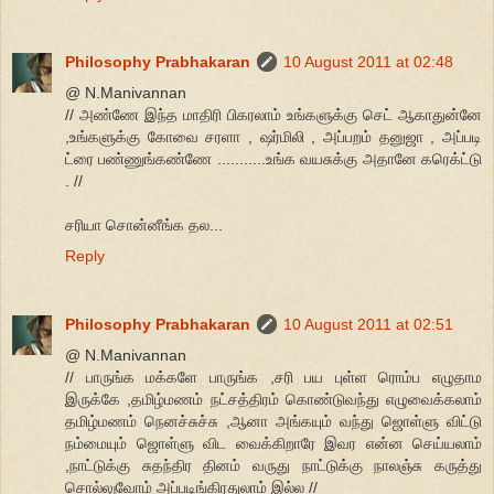
Philosophy Prabhakaran
10 August 2011 at 02:48
@ N.Manivannan
// அண்ணே இந்த மாதிரி பிகரலாம் உங்களுக்கு செட் ஆகாதுன்னே
,உங்களுக்கு கோவை சரளா , ஷர்மிலி , அப்பறம் தனுஜா , அப்படி
ட்ரை பண்ணுங்கண்ணே ...........உங்க வயசுக்கு அதானே கரெக்ட்டு
. //
சரியா சொன்னீங்க தல...
Reply
Philosophy Prabhakaran
10 August 2011 at 02:51
@ N.Manivannan
// பாருங்க மக்களே பாருங்க ,சரி பய புள்ள ரொம்ப எழுதாம
இருக்கே ,தமிழ்மணம் நட்சத்திரம் கொண்டுவந்து எழுவைக்கலாம்
தமிழ்மணம் நெனச்சுச்சு ,ஆனா அங்கயும் வந்து ஜொள்ளு விட்டு
நம்மையும் ஜொள்ளு விட வைக்கிறாரே இவர என்ன செய்யலாம்
,நாட்டுக்கு சுதந்திர தினம் வருது நாட்டுக்கு நாலஞ்சு கருத்து
சொல்லுவோம் அப்படிங்கிரதுலாம் இல்ல //