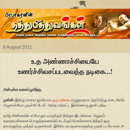
9 August 2011
உ.த அண்ணாச்சியையே
உணர்ச்சிவசப்படவைத்த நடிகை...!
அன்புள்ள வலைப்பூவிற்கு,
முஸ்கி:
இன்று காலை ஜாலியாக
ஒரு பதிவை
எழுதுவதாக ஆரம்பித்து கடைசியில்
அழுகாச்சியா முடிச்சிட்டேன். அதை ஈடுகட்ட இன்னொரு ஜாலி பதிவு.
தமிழ் சினிமாவில் எப்போதும் யாருக்கும் நிரந்தர இடமில்லை. அதுவும்
கதாநாயகிகளை பொறுத்தவரையில் கடக்கும் மேகங்களாக நித்தம் ஒரு
நாயகனுக்கு முத்தம் தருவார்கள். இங்கே பல நடிகைகளுக்கு முதல் படமே கடைசி