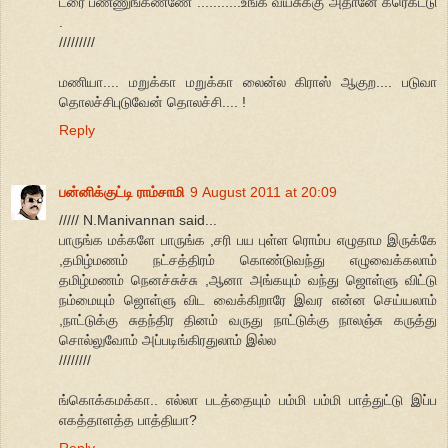
ட்ரை பண்ணுங்கண்ணே ...........உங்க வயசுக்கு அதானே கரெக்ட்டு
.
/////////
மணியா.... மறுக்கா மறுக்கா லைன்ல கிராஸ் ஆகுற.... படுவா
தொலச்சிபுடுவேன் தொலச்சி.... !
Reply
பன்னிக்குட்டி ராம்சாமி
9 August 2011 at 20:09
///// N.Manivannan said...
பாருங்க மக்களே பாருங்க ,சரி பய புள்ள ரொம்ப எழுதாம இருக்கே
,தமிழ்மணம் நட்சத்திரம் கொண்டுவந்து எழுவைக்கலாம்
தமிழ்மணம் நெனச்சுச்சு ,ஆனா அங்கயும் வந்து ஜொள்ளு விட்டு
நம்மையும் ஜொள்ளு விட வைக்கிறாரே இவர என்ன செய்யலாம்
,நாட்டுக்கு சுதந்திர தினம் வருது நாட்டுக்கு நாலஞ்சு கருத்து
சொல்லுவோம் அப்படிங்கிரதுலாம் இல்ல
////////
ங்கொக்கமக்கா.. எல்லா படத்தையும் பம்மி பம்மி பாத்துட்டு இப்ப
எகத்தாளத்த பாத்தியா?
Reply