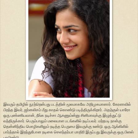
இவரும் தமிழில் நூற்றென்பது படத்தின் மூலமாகவே அறிமுகமானார். கேரளாவில்
பிறந்த இவர், ஜர்னலிசம் மீது காதல் கொண்டு படித்திருக்கிறார். அதற்குள் யாரோ
ஒரு புண்ணியவான், நீங்க நடிச்சா ஆகணும்ன்னு சினிமாவுக்கு இழுத்துட்டு
வந்திருக்கார். பெரும்பாலும் மலையாள படங்களில் நடிப்பவர். மற்றபடி நான்கு
தென்னிந்திய மொழிகளிலும் நடித்த பெருமை இவருக்கு உண்டு. ஒரு ஆங்கிளில்
பார்த்தால் இறந்துபோன நடிகை செளந்தர்யா மாதிரி இருப்பது இவருக்கு ஒரு பிளஸ்
பாயிண்டு.