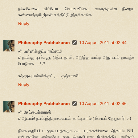
நல்லவேளை லிங்கோட சொன்னீங்க... ஊருக்குள்ள நிறைய
உண்மைத்தமிழர்கள் சுத்திட்டு இருக்காங்க...
Reply
Philosophy Prabhakaran
10 August 2011 at 02:44
@ பன்னிக்குட்டி ராம்சாமி
// நமக்கு புடிச்சது, நித்யாதான், அடுத்த வாட்டி அது படம் நாலஞ்சு
போடுங்க.... ! //
உத்தரவு பன்னிக்குட்டி... குஞ்சாணி...
Reply
Philosophy Prabhakaran
10 August 2011 at 02:46
@ சேட்டைக்காரன்
// ஆமாம்! நடிப்புத்திறமையைக் காட்டினால் நிச்சயம் தேறுவார்! :-)
நீங்க குறிப்பிட்ட ஒரு படத்தைக் கூட பார்க்கவில்லை. ஆனால், NRI
என்பதாலோ என்னவோ ஒரு அலாதியான மேற்கத்திய வசீகரம்