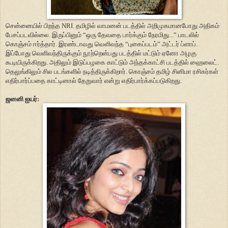
சென்னையில் பிறந்த NRI. தமிழில் வாமனன் படத்தில் அறிமுகமானபோது அதிகம்
பேசப்படவில்லை.
இருப்பினும் “ஒரு தேவதை பார்க்கும் நேரமிது...” பாடலில்
கொஞ்சம் ஈர்த்தார். இரண்டாவது வெளிவந்த “புகைப்படம்” அட்டர் ப்ளாப்.
இப்போது வெளிவந்திருக்கும் நூற்றென்பது படத்தில் மட்டும் ஏனோ அழகு
கூடியிருக்கிறது. அதிலும் இடுப்பழகை காட்டும் அந்தக்காட்சி படத்தில் ஹைலைட்.
தெலுங்கிலும் சில படங்களில் நடித்திருக்கிறார். கொஞ்சம் தமிழ் சினிமா ரசிகர்கள்
எதிர்பார்ப்பதை காட்டினால் தேறுவார் என்று எதிர்பார்க்கப்படுகிறது.
ஜனனி ஐயர்: