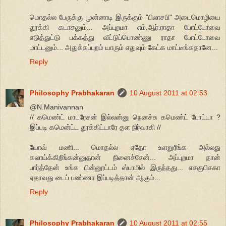
மொதல்ல பேருக்கு முன்னாடி இருக்கும் "பிலாசபி" அடைமொழியை
தூக்கி கடாசனும்... அப்புறமா எம்.ஆர்.ராதா போட்டோவை
எடுத்துட்டு பக்கத்து வீட்டுப்பொண்ணு ராதா போட்டோவை
மாட்டனும்... அதுக்கப்புறம் யாரும் எதுவும் கேட்க மாட்டீங்கதானே...
Reply
Philosophy Prabhakaran
10 August 2011 at 02:53
@N.Manivannan
// கமெண்ட் மாடரேசன் இல்லன்னு நெனச்சு கமெண்ட் போட்டா ?
இப்படி கமென்ட்ட தூக்கிட்டாரே தள நிர்வாகி //
யோவ் மணி... மொதல்ல ஏதோ உளறுரீங்க அல்லது
கலாய்க்கிறீங்கன்னுதான் நினைச்சேன்... அப்புறமா தான்
பார்த்தேன் உங்க பின்னூட்டம் ஸ்பாமில் இருந்தது... எசகுபிசகா
ஏதாவது டைப் பண்ணா இப்படித்தான் ஆகும்...
Reply
Philosophy Prabhakaran
10 August 2011 at 02:55