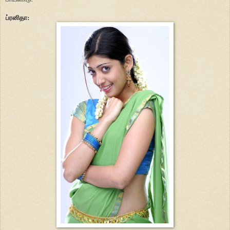
ப்ரனிதா: