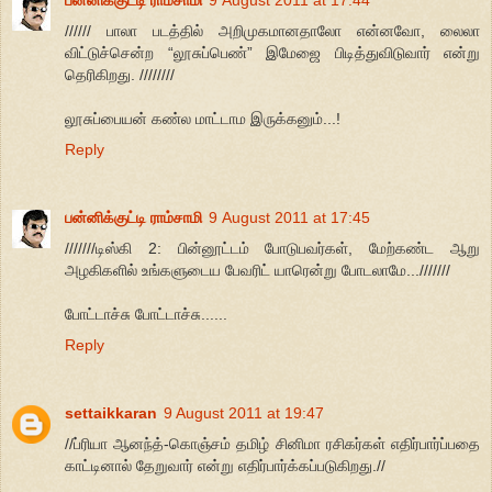
பன்னிக்குட்டி ராம்சாமி
9 August 2011 at 17:44
////// பாலா படத்தில் அறிமுகமானதாலோ என்னவோ, லைலா
விட்டுச்சென்ற “லூசுப்பெண்” இமேஜை பிடித்துவிடுவார் என்று
தெரிகிறது. ////////
லூசுப்பையன் கண்ல மாட்டாம இருக்கனும்...!
Reply
பன்னிக்குட்டி ராம்சாமி
9 August 2011 at 17:45
///////டிஸ்கி 2: பின்னூட்டம் போடுபவர்கள், மேற்கண்ட ஆறு
அழகிகளில் உங்களுடைய பேவரிட் யாரென்று போடலாமே...///////
போட்டாச்சு போட்டாச்சு......
Reply
settaikkaran
9 August 2011 at 19:47
//ப்ரியா ஆனந்த்-கொஞ்சம் தமிழ் சினிமா ரசிகர்கள் எதிர்பார்ப்பதை
காட்டினால் தேறுவார் என்று எதிர்பார்க்கப்படுகிறது.//