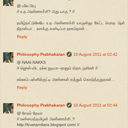
@ பலே பிரபு
// உ.த அண்ணாச்சி? அது யாரு ? //
தமிழ்நாட்டுலேயே உ.த அண்ணாச்சி யாருன்னு கேட்ட மொத ஆள்
நீதான்யா... உனக்கு கண்டிப்பா நரகம்தான்...
Reply
Philosophy Prabhakaran
10 August 2011 at 02:42
@ NAAI-NAKKS
// ஜொள்-விட நல்ல ஐடியா--நானும் தொடருகிரன் //
எல்லாம் பன்னிக்குட்டி அண்ணன் கத்துக் கொடுத்ததுதான்...
Reply
Philosophy Prabhakaran
10 August 2011 at 02:44
@ சேலம் தேவா
// உண்மைத்தமிழன் அண்ணாச்சி..!!
http://truetamilans.blogspot.com/ //