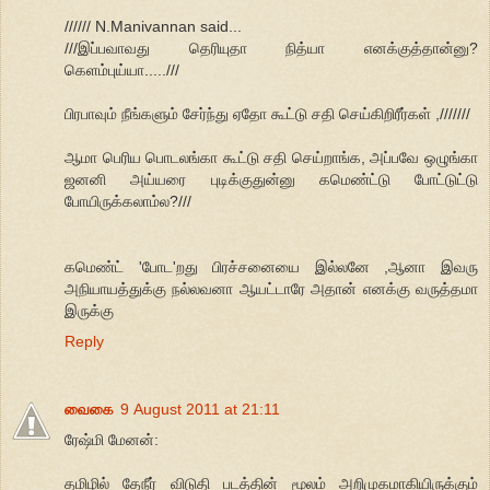
////// N.Manivannan said...
///இப்பவாவது தெரியுதா நித்யா எனக்குத்தான்னு?
கெளம்புய்யா.....///
பிரபாவும் நீங்களும் சேர்ந்து ஏதோ கூட்டு சதி செய்கிறிரீர்கள் ,///////
ஆமா பெரிய பொடலங்கா கூட்டு சதி செய்றாங்க, அப்பவே ஒழுங்கா
ஜனனி அய்யரை புடிக்குதுன்னு கமெண்ட்டு போட்டுட்டு
போயிருக்கலாம்ல?///
கமெண்ட் 'போட'றது பிரச்சனையை இல்லனே ,ஆனா இவரு
அநியாயத்துக்கு நல்லவனா ஆயட்டாரே அதான் எனக்கு வருத்தமா
இருக்கு
Reply
வைகை
9 August 2011 at 21:11
ரேஷ்மி மேனன்:
தமிழில் தேநீர் விடுதி படத்தின் மூலம் அறிமுகமாகியிருக்கும்