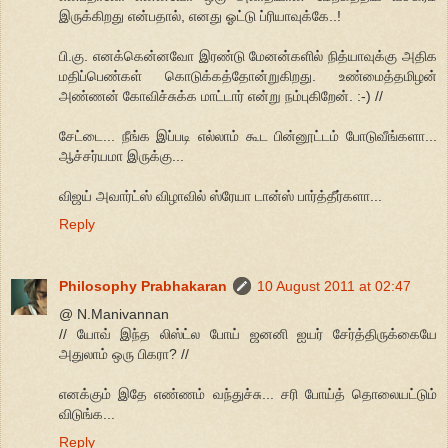
இருக்கிறது என்பதால், எனது ஓட்டு ப்ரியாவுக்கே..!
பி.கு. எனக்கென்னவோ இரண்டு மேனன்களில் நித்யாவுக்கு அதிக
மதிப்பெண்கள் கொடுக்கத்தோன்றுகிறது. உண்மைத்தமிழன்
அண்ணன் கோவிச்சுக்க மாட்டார் என்று நம்புகிறேன். :-) //
சேட்டை... நீங்க இப்படி எல்லாம் கூட பின்னூட்டம் போடுவீங்களா...
ஆச்சர்யமா இருக்கு...
விஜய் அவார்ட்ஸ் விழாவில் ஸ்ரேயா டான்ஸ் பார்த்தீர்களா...
Reply
Philosophy Prabhakaran
10 August 2011 at 02:47
@ N.Manivannan
// யோவ் இந்த லிஸ்ட்ல போய் ஜனனி ஐயர் சேர்த்திருக்கையே
அதுலாம் ஒரு பிகரா? //
எனக்கும் இதே எண்ணம் வந்துச்சு... சரி போய்த் தொலையட்டும்
விடுங்க...
Reply