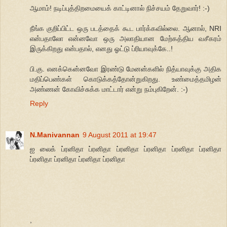
ஆமாம்! நடிப்புத்திறமையைக் காட்டினால் நிச்சயம் தேறுவார்! :-)
நீங்க குறிப்பிட்ட ஒரு படத்தைக் கூட பார்க்கவில்லை. ஆனால், NRI
என்பதாலோ என்னவோ ஒரு அலாதியான மேற்கத்திய வசீகரம்
இருக்கிறது என்பதால், எனது ஓட்டு ப்ரியாவுக்கே..!
பி.கு. எனக்கென்னவோ இரண்டு மேனன்களில் நித்யாவுக்கு அதிக
மதிப்பெண்கள் கொடுக்கத்தோன்றுகிறது. உண்மைத்தமிழன்
அண்ணன் கோவிச்சுக்க மாட்டார் என்று நம்புகிறேன். :-)
Reply
N.Manivannan
9 August 2011 at 19:47
ஐ லைக் ப்ரனிதா ப்ரனிதா ப்ரனிதா ப்ரனிதா ப்ரனிதா ப்ரனிதா
ப்ரனிதா ப்ரனிதா ப்ரனிதா ப்ரனிதா
,