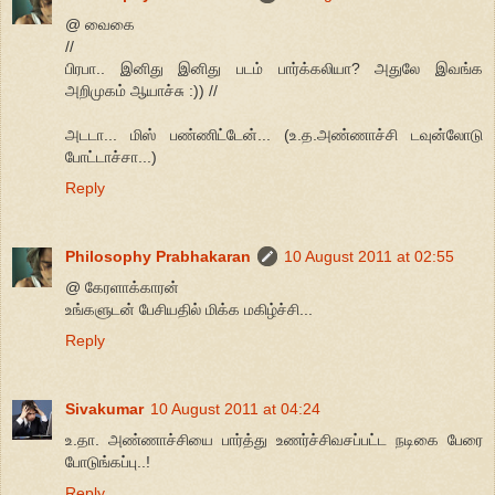
@ வைகை
//
பிரபா.. இனிது இனிது படம் பார்க்கலியா? அதுலே இவங்க
அறிமுகம் ஆயாச்சு :)) //
அடடா... மிஸ் பண்ணிட்டேன்... (உ.த.அண்ணாச்சி டவுன்லோடு
போட்டாச்சா...)
Reply
Philosophy Prabhakaran
10 August 2011 at 02:55
@ கேரளாக்காரன்
உங்களுடன் பேசியதில் மிக்க மகிழ்ச்சி...
Reply
Sivakumar
10 August 2011 at 04:24
உ.தா. அண்ணாச்சியை பார்த்து உணர்ச்சிவசப்பட்ட நடிகை பேரை
போடுங்கப்பு..!
Reply