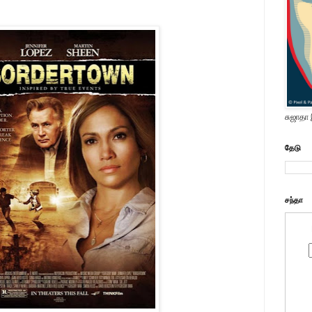
சுஜாதா
தேடு
சந்தா