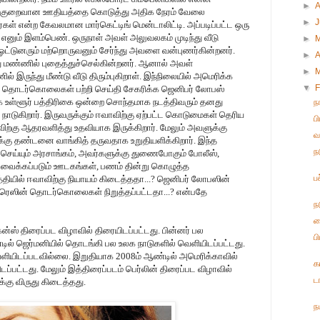
►
 குறைவான ஊதியத்தை கொடுத்து அதிக நேரம் வேலை
►
கள் என்ற கேவலமான மார்கெட்டிங் மென்டாலிட்டி. அப்படிப்பட்ட ஒரு
ா எனும் இளம்பெண். ஒருநாள் அவள் அலுவலகம் முடிந்து வீடு
►
ட்டுனரும் மற்றொருவனும் சேர்ந்து அவளை வன்புணர்கின்றனர்.
►
A
 மண்ணில் புதைத்துச்செல்கின்றனர். ஆனால் அவள்
►
 இருந்து மீண்டு வீடு திரும்புகிறாள். இந்நிலையில் அமெரிக்க
▼
F
்த தொடர்கொலைகள் பற்றி செய்தி சேகரிக்க ஜெனிபர் லோபஸ்
கே உள்ளூர் பத்திரிகை ஒன்றை சொந்தமாக நடத்திவரும் தனது
ந
ாடுகிறார். இருவருக்கும் ஈவாவிற்கு ஏற்பட்ட கொடுமைகள் தெரிய
ப
ிற்கு ஆதரவளித்து உதவியாக இருக்கிறார். மேலும் அவளுக்கு
வ
க்கு தண்டனை வாங்கித் தருவதாக உறுதியளிக்கிறார். இந்த
ந
ெய்யும் அரசாங்கம், அவர்களுக்கு துணைபோகும் போலீஸ்,
ய வைக்கப்படும் ஊடகங்கள், பணம் தின்று கொழுத்த
ப
தியில் ஈவாவிற்கு நியாயம் கிடைத்ததா...? ஜெனிபர் லோபஸின்
ாரெஸின் தொடர்கொலைகள் நிறுத்தப்பட்டதா...? என்பதே
ந
ந
்ஸ் திரைப்பட விழாவில் திரையிடப்பட்டது. பின்னர் பல
ப
்டில் ஜெர்மனியில் தொடங்கி பல உலக நாடுகளில் வெளியிடப்பட்டது.
ளியிடப்படவில்லை. இறுதியாக 2008ம் ஆண்டில் அமெரிக்காவில்
க
டப்பட்டது. மேலும் இத்திரைப்படம் பெர்லின் திரைப்பட விழாவில்
ட
்கு விருது கிடைத்தது.
ந