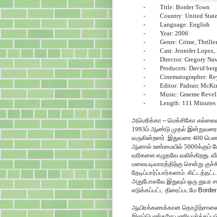
-
Title:
Border
Town
-
Country:
United Stat
-
Language: English
-
Year: 2006
-
Genre: Crime, Thrille
-
Cast: Jennifer Lopez
-
Director: Gregory Na
-
Producers: David ber
-
Cinematographer: Re
-
Editor: Padraic McKi
-
Music: Graeme Revel
-
Length: 111 Minutes
அமெரிக்கா
–
மெக்சிகோ எல்லையி
1993ம் ஆண்டு முதல் இன்றுவரை
வருகின்றனர். இதுவரை 400 பெண்க
ஆனால் உண்மையில் 5000க்கும் ம
வரிகளை எழுதவே வலிக்கிறது. வீ
மலையடிவாரத்திற்கு சென்று குச்
தேடிப்பார்ப்பார்களாம். கிட்டத்
அதுபோலவே இதுவும் ஒரு துயர ச
எடுக்கப்பட்ட திரைப்படமே
Border
ஆயிரக்கணக்கான தொழிற்சாலைகள
இளம்பெண்களே பணியமர்த்தப்படுக