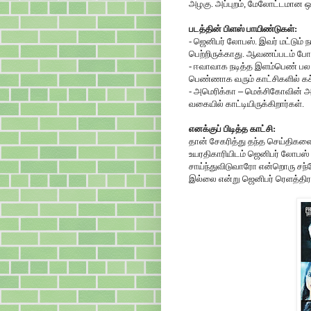
அழகு. அப்புறம், மேலோட்டமான ஒரு 
படத்தின் பிளஸ் பாயிண்டுகள்:
- ஜெனிபர் லோபஸ். இவர் மட்டும் 
பெற்றிருக்காது. ஆவணப்படம் போல
- ஈவாவாக நடித்த இளம்பெண் பல இ
பெண்ணாக வரும் காட்சிகளில் கச்
- அமெரிக்கா
–
மெக்சிகோவின் அரசி
வகையில் காட்டியிருக்கிறார்கள்.
எனக்குப் பிடித்த காட்சி:
தான் சேகரித்து தந்த செய்திகளை
உயரதிகாரியிடம் ஜெனிபர் லோபஸ் க
சாய்ந்துவிடுவாரோ என்றொரு சந்த
இல்லை என்று ஜெனிபர் ரெளத்திரம் 