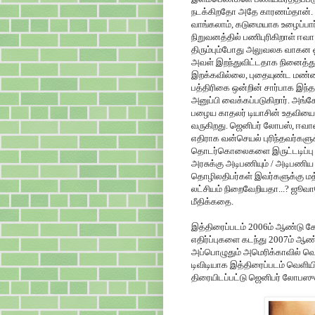
நடக்கிறதோ அதே காரணம்தான்.
வாங்கலாம், கடுமையாக உழைப்பார்
நிறுவனத்தில் பணிபுரிகிறாள் ஈவ
திரும்பும்போது அலுவலக வாகன ஓ
அவள் இறந்துவிட்டதாக நினைத்து
இறக்கவில்லை, புதையுண்ட மண்ணில்
பத்திரிகை ஒன்றின் சார்பாக இந
அனுப்பி வைக்கப்படுகிறார். அங்
பழைய காதலர் டியாசின் உதவியை ந
வருகிறது. ஜெனிபர் லோபஸ், ஈவாவ
எதிராக வன்செயல் புரிந்தவர்களு
தொடர்கொலைகளை இருட்டடிப்பு ச
அரசுக்கு அடிபணியும் / அடிபணி
தொழிலதிபர்கள் இவர்களுக்கு மத்
லட்சியம் நிறைவேறியதா...? ஜூவ
மீதிக்கதை.
இத்திரைப்படம் 2006ம் ஆண்டு கேன
எதிர்ப்புகளை கடந்து 2007ம் ஆண
அப்பொழுதும் அமெரிக்காவில் வெ
டிவிடியாக இத்திரைப்படம் வெளியி
திரையிடப்பட்டு ஜெனிபர் லோபஸுக