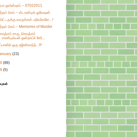
ிரபா ஒயின்ஷாப் – 07022011
ுத்தம் செய் – ஸ்டாண்டிங் ஓவேஷன்
்விட்டருக்கு வாருங்கள் பதிவர்களே...!
ுத்தம் செய் – Memories of Murder
ொஞ்சம் சாரு, கொஞ்சம்
சாண்டில்யன் ஒன்றாய்ச் சேர்...
ப்பானில் ஒரு ரஜினிகாந்த்...!!!
January
(23)
10
(88)
09
(5)
்புகள்