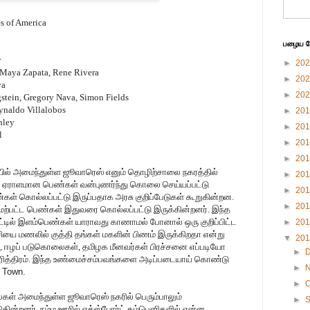
es of America
பழைய பே
r
►
20
, Maya Zapata, Rene Rivera
►
20
va
►
20
gstein, Gregory Nava, Simon Fields
ynaldo Villalobos
►
20
nley
►
20
l
►
20
►
20
ல் அமைந்துள்ள ஜூவாரெஸ் எனும் தொழிற்சாலை நகரத்தில்
►
20
 ஏராளமான பெண்கள் வன்புணர்ந்து கொலை செய்யப்பட்டு
►
20
ள் கொல்லப்பட்டு இருப்பதாக அரசு குறிப்பேடுகள் கூறுகின்றன.
►
20
ேற்பட்ட பெண்கள் இதுவரை கொல்லப்பட்டு இருக்கின்றனர். இந்த
ட்டில் இளம்பெண்கள் யாராவது காணாமல் போனால் ஒரு குறிப்பிட்ட
►
20
சியை மணலில் குத்தி தங்கள் மகளின் பிணம் இருக்கிறதா என்று
▼
20
தட்ட, ஈழப் படுகொலைகள், தமிழக மீனவர்கள் பிரச்சனை எப்படியோ
►
ரித்திரம். இந்த உண்மைச்சம்பவங்களை அடிப்படையாய் கொண்டு
►
 Town.
►
O
் அமைந்துள்ள ஜூவாரெஸ் நகரில் பெரும்பாலும்
►
ின்றனர். நம்ம ஊரில் எக்ஸ்போர்ட் கம்பெனிகளில் என்ன