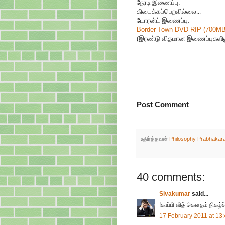
நேரடி இணைப்பு:
கிடைக்கப்பெறவில்லை...
டோரன்ட் இணைப்பு:
Border Town DVD RIP (700MB
(இரண்டு விதமான இணைப்புகளிலு
Post Comment
உதிர்த்தவன்
Philosophy Prabhakar
40 comments:
Sivakumar
said...
!காப்பி வித் கௌதம் நிகழ்ச
17 February 2011 at 13