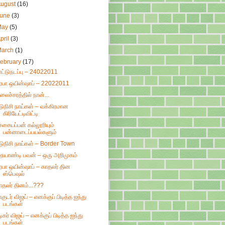
August
(16)
June
(3)
May
(5)
pril
(3)
March
(1)
ebruary
(17)
ாட்டுநடப்பு – 24022011
ிரபா ஒயின்ஷாப் – 22022011
லைச்சரத்தில் நான்...
டுநிசி நாய்கள் – வக்கிரமான
கிரியேட்டிவிட்டி
ச்சையப்பன் கல்லூரியும்
பன்னாடைப்பயல்களும்
டுநிசி நாய்கள் – Border Town
ையாண்டி பவன் – ஒரு அறிமுகம்
ிரபா ஒயின்ஷாப் – காதலர் தின
ஸ்பெஷல்
ாதலர் தினம்...???
ாகுடர் விஜய் – எனக்குப் பிடித்த ஐந்து
படங்கள்
டிகர் விஜய் – எனக்குப் பிடித்த ஐந்து
படங்கள்