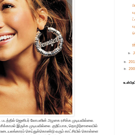
ப
ய
ட
ய
க
ஜ
►
►
20
►
20
உடன்பிறப
படத்தில் ஜெனிபர் லோபஸின் அழகை ரசிக்க முடியவில்லை.
ரசிக்காமல் இருக்க முடியவில்லை. குறிப்பாக, தொழிற்சாலையில்
உடையலங்காரம் செய்துக்கொண்டு வரும் காட்சியில் கொள்ளை