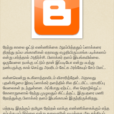
நேற்று காலை ஓட்டு எண்ணிக்கை ஆரம்பித்ததும் ப்ளாக்கரை
திறந்து நம்ம பங்காளிகள் ஏதாவது எழுதியிருப்பாங்க படிக்கலாம்
என்று பார்த்தால் அதிர்ச்சி. பிளாக்கர் தளம் இயங்கவில்லை.
ஒருவேளை நமக்கு மட்டும் தான் இப்படியோ என்று பயந்து
நண்பருக்கு கால் செய்து அவரிடம் கேட்க அங்கேயும் சேம் பிளட்.
என்னவென்று கூகிளாத்தாவிடம் விசாரித்தேன். அதாவது
புதன்கிழமை இரவு ப்ளாக்கர் தளத்தில் சில திட்டமிட்ட பராமரிப்பு
வேலைகள் நடந்துள்ளன. அப்போது ஏற்பட்ட சில தொழில்நுட்ப
கோளாறுகளால் நேற்று முழுவதும் கிட்டத்தட்ட இருபதரை மணி
நேரத்துக்கு பிளாக்கர் தளம் இயங்காமல் இருந்திருக்கிறது.
மற்றபடி இதற்கும் தமிழக தேர்தல் வாக்கு எண்ணிக்கைக்கும் எந்த
சம்பந்தமும் இல்லை என்று கலைஞரின் வழுக்கை மீது சத்தியம்