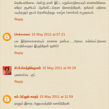
தெரியவில்லை. அன்று நான் இட்ட மறுமொழியையும் காணவில்லை.
ஏதோ சூனியம் ஆகிவிட்டதென நினைத்தேன், தங்கள் பதிவை
படித்ததும் ஐயம் தெளிவுற்றது. வாழ்க ப்ளாக்கர் சமுதாயம்.
Reply
Unknown
15 May 2011 at 07:21
பல இடுகைகளையும் காணல நண்பா.....அவை கல்வெட்டுகளா
பொறிக்கறதா இருந்தேன் ஹூம்!
Reply
சி.பி.செந்தில்குமார்
15 May 2011 at 09:29
புலனாய்வு.. குட்
Reply
எம் அப்துல் காதர்
15 May 2011 at 11:59
நானும் இதை அனுபவத்தில் உணர்ந்தேன்.