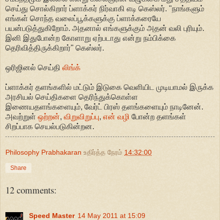
செய்து சொல்கிறார் ப்ளாக்கர் நிர்வாகி எடி கெஸ்லர். "நாங்களும்
எங்கள் சொந்த வலைப்பூக்களுக்கு ப்ளாக்கரையே
பயன்படுத்துகிறோம். அதனால் எங்களுக்கும் அதன் வலி புரியும்.
இனி இதுபோன்ற கோளாறு ஏற்படாது என்று நம்பிக்கை
தெரிவித்திருக்கிறார்" கெஸ்லர்.
ஒரிஜினல் செய்தி
லிங்க்
ப்ளாக்கர் தளங்களில் மட்டும் இடுகை வெளியிட முடியாமல் இருக்க
அரசியல் செய்திகளை தெரிந்துக்கொள்ள
இணையதளங்களையும், வேர்ட் பிரஸ் தளங்களையும் நாடினேன்.
அவற்றுள்
ஒற்றன்
,
விறுவிறுப்பு
,
என் வழி
போன்ற தளங்கள்
சிறப்பாக செயல்படுகின்றன.
Philosophy Prabhakaran
உதிர்த்த நேரம்
14:32:00
Share
12 comments:
Speed Master
14 May 2011 at 15:09