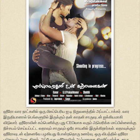
ஹீரோ வார நாட்களில் ஒரு மிகப்பெரிய ஐ.டி நிறுவனத்தில் அப்பாட்டாக்கர். வார
இறுதியானால் பெங்களூரில் இருக்கும் தன் காதலி சாருவுடன் ஐக்கியமாகி
விடுவார். ஹீரோவின் கம்பெனிக்கு புது CEOவாக வரும் அமெரிக்க மாப்பிள்ளைக்கு
நிச்சயம் செய்யப்பட்ட லதாவும் சாருவும் ஒரே சாயலில் இருக்கிறார்கள். லதாவுக்கும்
ஹீரோவுடன் ஏற்கனவே பழகியது போன்றதொரு உணர்வு. ஒரு விபத்தில் ஹீரோ
படுகாயம் அடைகிறார். அப்போது ஹீரோவின் ஆழ்மனதை கிளறிப்பார்க்க, சாரு,