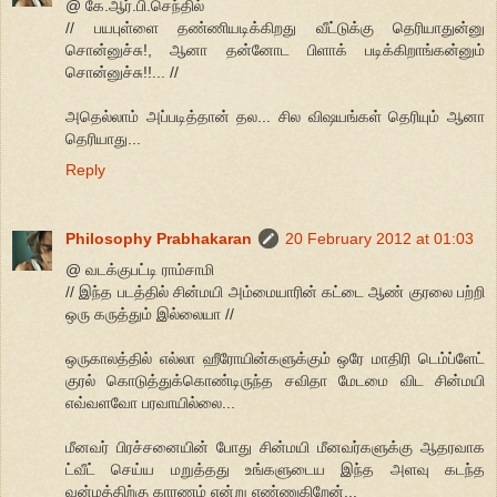
@ கே.ஆர்.பி.செந்தில்
// பயபுள்ளை தண்ணியடிக்கிறது வீட்டுக்கு தெரியாதுன்னு
சொன்னுச்சு!, ஆனா தன்னோட பிளாக் படிக்கிறாங்கன்னும்
சொன்னுச்சு!!... //
அதெல்லாம் அப்படித்தான் தல... சில விஷயங்கள் தெரியும் ஆனா
தெரியாது...
Reply
Philosophy Prabhakaran
20 February 2012 at 01:03
@ வடக்குபட்டி ராம்சாமி
// இந்த படத்தில் சின்மயி அம்மையாரின் கட்டை ஆண் குரலை பற்றி
ஒரு கருத்தும் இல்லையா //
ஒருகாலத்தில் எல்லா ஹீரோயின்களுக்கும் ஒரே மாதிரி டெம்ப்ளேட்
குரல் கொடுத்துக்கொண்டிருந்த சவிதா மேடமை விட சின்மயி
எவ்வளவோ பரவாயில்லை...
மீனவர் பிரச்சனையின் போது சின்மயி மீனவர்களுக்கு ஆதரவாக
ட்வீட் செய்ய மறுத்தது உங்களுடைய இந்த அளவு கடந்த
வன்மத்திற்கு காரணம் என்று எண்ணுகிறேன்...