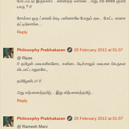
போடப்பட்டு இருக்காம் . என்னத்த சொல்ல . அது சரி elred குமார்
யாரு ? //
சோக்கா ஒரு ட்ரைலர் ரெடி பண்ணாலே போதும் தல... போட்ட காசை
தட்டிடுவாங்க...
Reply
Philosophy Prabhakaran
20 February 2012 at 01:07
@ Riyas
// தமிழன் மலயாளிகளோட சண்டை பிடிச்சாலும் மலயாள பிகருகள
விடமாட்டானுகளே,,
தமிழேண்டா! //
அது கற்பனைத்தமிழ்... இது விற்பனைத்தமிழ்...
Reply
Philosophy Prabhakaran
20 February 2012 at 01:07
@ Ramesh Mani