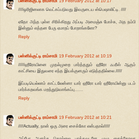
பன்னிக்குட்டி ராம்சாமி
19 February 2012 at 10:17
////ஒரிஜினலாக வெட்கப்படுவது இவருடைய ஸ்பெஷாலிட்டி. ////
ஏதோ அந்த புள்ள சிரிக்கிறது அப்படி அமைஞ்சு போச்சு, அத நம்பி
இன்னும் எத்தன பேரு ஏமாறப் போறாங்களோ?
Reply
பன்னிக்குட்டி ராம்சாமி
19 February 2012 at 10:19
/////ஹீரோயினை முதல்முறை பார்த்ததும் ஹீரோ ஃபரீஸ் ஆகும்
காட்சியை இதுவரை எந்த இயக்குனரும் எடுத்ததில்லை./////
இப்படியெல்லாம் காட்டலேன்னா யார் ஹீரோ யார் ஹீரோயின்னு படம்
பார்க்கறவங்க மறந்துடுவாங்கப்பு.......
Reply
பன்னிக்குட்டி ராம்சாமி
19 February 2012 at 10:21
////Actually, நான் ஒரு அரை சைக்கோ என்பதால்/////
அப்போ ஆனந்த தொல்லை பாத்தவுடனே முழு சைக்கோவா