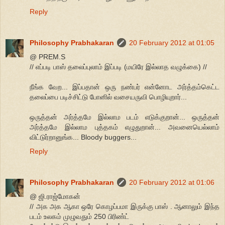
Reply
Philosophy Prabhakaran
20 February 2012 at 01:05
@ PREM.S
// எப்படி பாஸ் தலைப்புலாம் இப்படி (மயிரே இல்லாத வழுக்கை) //
நீங்க வேற... இப்பதான் ஒரு நண்பர் என்னோட அர்த்தம்கெட்ட
தலைப்பை படிச்சிட்டு போனில் வசையருவி பொழியுறார்...
ஒருத்தன் அர்த்தமே இல்லாம படம் எடுக்குறான்... ஒருத்தன்
அர்த்தமே இல்லாம புத்தகம் எழுதுறான்... அவனையெல்லாம்
விட்டுர்றானுங்க... Bloody buggers...
Reply
Philosophy Prabhakaran
20 February 2012 at 01:06
@ ஜி.ராஜ்மோகன்
// அக அக ஆகா ஒரே கொழப்பமா இருக்கு பாஸ் . ஆனாலும் இந்த
படம் உலகம் முழுவதும் 250 பிரிண்ட்