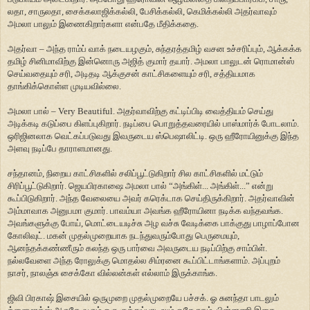
லதா, சாருலதா, சைக்கலாஜிக்கல்லி, பேசிக்கல்லி, கெமிக்கல்லி அதர்வாவும்
அமலா பாலும் இணைகிறார்களா என்பதே மீதிக்கதை.
அதர்வா – அந்த ராம்ப் வாக் நடையழகும், சுந்தரத்தமிழ் வசன உச்சரிப்பும், ஆக்கக்க
தமிழ் சினிமாவிற்கு இன்னொரு அஜித் குமார் தயார். அமலா பாலுடன் ரொமான்ஸ்
செய்வதையும் சரி, அடிதடி ஆக்குசன் காட்சிகளையும் சரி, சத்தியமாக
தாங்கிக்கொள்ள முடியவில்லை.
அமலா பால் – Very Beautiful. அதர்வாவிற்கு கட்டிப்பிடி வைத்தியம் செய்து
அடிக்கடி கடுப்பை கிளப்புகிறார். நடிப்பை பொறுத்தவரையில் பாஸ்மார்க் போடலாம்.
ஒரிஜினலாக வெட்கப்படுவது இவருடைய ஸ்பெஷாலிட்டி. ஒரு ஹீரோயினுக்கு இந்த
அளவு நடிப்பே தாராளமானது.
சந்தானம், நிறைய காட்சிகளில் சலிப்பூட்டுகிறார் சில காட்சிகளில் மட்டும்
சிரிப்பூட்டுகிறார். ஜெயபிரகாஷை அமலா பால் “அங்கிள்... அங்கிள்...” என்று
கூப்பிடுகிறார். அந்த வேலையை அவர் கரெக்டாக செய்திருக்கிறார். அதர்வாவின்
அம்மாவாக அனுபமா குமார். பாவம்யா அவங்க ஹீரோயினா நடிக்க வந்தவங்க.
அவங்களுக்கு போய், மொட்டையடிச்சு அழ வச்சு வேடிக்கை பாக்குது பாழாப்போன
கோலிவுட். மகன் முதல்முறையாக நடந்துவரும்போது பெருமையும்,
ஆனந்தக்கண்ணீரும் கலந்த ஒரு பார்வை அவருடைய நடிப்பிற்கு சாம்பிள்.
நல்லவேளை அந்த ரோலுக்கு மொதல்ல சிம்ரனை கூப்பிட்டாங்களாம். அப்புறம்
நாசர், நாலஞ்சு சைக்கோ வில்லன்கள் எல்லாம் இருக்காங்க.
ஜிவி பிரகாஷ் இசையில் ஒருமுறை முதல்முறையே பச்சக். ஓ சுனந்தா பாடலும்