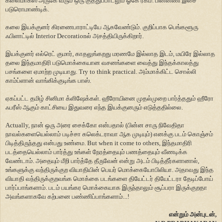
க்ளைமாக்ஸ் அருகே வரும் ஒரு குத்துப்பாடலும் ஓகே ரகம். பின்னணி இசை
படுரொமாண்டிக்.
கலை இயக்குனர் கிரணைபாராட்டியே ஆகவேண்டும். குறிப்பாக பெங்களூரு
ஃபிளாட்டில் Interior Decorationல் அசத்தியிருக்கிறார்.
இயக்குனர் எல்ரெட் குமார், காதலுங்கறது மரணமே இல்லாத இடம், மயிரே இல்லாத
தலை இந்தமாதிரி படுமொக்கையான வசனங்களை வைத்து இந்தக்காலத்து
பசங்களை ஏமாற்ற முடியாது. Try to think practical. அம்மாக்கிட்ட சொல்லி
காம்ப்ளான் வாங்கிக்குடிங்க பாஸ்.
ஏகப்பட்ட தமிழ் சினிமா க்ளிஷேக்கள். ஹீரோயினை முதல்முறை பார்த்ததும் ஹீரோ
ஃபரீஸ் ஆகும் காட்சியை இதுவரை எந்த இயக்குனரும் எடுத்ததில்லை.
Actually, நான் ஒரு அரை சைக்கோ என்பதால் (பின்ன சாரு நிவேதிதா
நாவல்களையெல்லாம் படிச்சா கலெக்டராவா ஆக முடியும்) எனக்கு படம் கொஞ்சம்
பிடித்திருந்தது என்பது உண்மை. But when it come to others, இந்தமாதிரி
படத்தையெல்லாம் பார்த்து உங்கள் நேரத்தையும் பணத்தையும் வீணடிக்க
வேண்டாம். அதையும் மீறி பார்த்தே தீருவேன் என்று அடம் பிடித்தீர்களானால்,
உங்களுக்கு வந்திருக்குற வியாதியின் பெயர் மொக்கையோபிலியா. அதாவது இந்த
வியாதி வந்திருக்குறவங்க மொக்கை படங்களை தியேட்டர் தியேட்டரா தேடிப்போய்
பார்ப்பாங்களாம். படம் பயங்கர மொக்கையாக இருந்தாலும் சூப்பரா இருக்குறதா
அவங்களாகவே கற்பனை பண்ணிப்பாங்களாம்...!
என்றும் அன்புடன்,