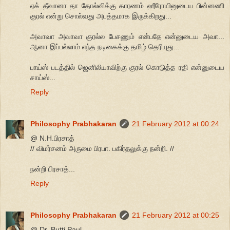
ஏக் தீவானா தா தோல்விக்கு காரணம் ஹீரோயினுடைய பின்னணி
குரல் என்று சொல்வது அபத்தமாக இருக்கிறது...
அவாவா அவாவா குரல்ல பேசணும் என்பதே என்னுடைய அவா...
ஆனா இப்பல்லாம் எந்த நடிகைக்கு தமிழ் தெரியுது...
பாய்ஸ் படத்தில் ஜெனிலியாவிற்கு குரல் கொடுத்த ரதி என்னுடைய
சாய்ஸ்...
Reply
Philosophy Prabhakaran
21 February 2012 at 00:24
@ N.H.பிரசாத்
// விமர்சனம் அருமை பிரபா. பகிர்தலுக்கு நன்றி. //
நன்றி பிரசாத்...
Reply
Philosophy Prabhakaran
21 February 2012 at 00:25
@ Dr. Butti Paul