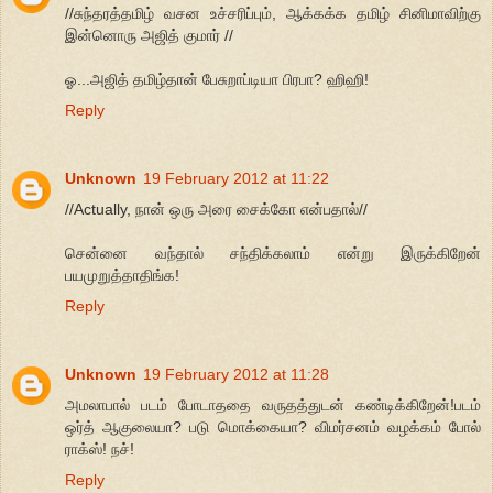
//சுந்தரத்தமிழ் வசன உச்சரிப்பும், ஆக்கக்க தமிழ் சினிமாவிற்கு
இன்னொரு அஜித் குமார் //
ஓ...அஜித் தமிழ்தான் பேசுறாப்டியா பிரபா? ஹிஹி!
Reply
Unknown
19 February 2012 at 11:22
//Actually, நான் ஒரு அரை சைக்கோ என்பதால்//
சென்னை வந்தால் சந்திக்கலாம் என்று இருக்கிறேன்
பயமுறுத்தாதிங்க!
Reply
Unknown
19 February 2012 at 11:28
அமலாபால் படம் போடாததை வருதத்துடன் கண்டிக்கிறேன்!படம்
ஒர்த் ஆகுலையா? படு மொக்கையா? விமர்சனம் வழக்கம் போல்
ராக்ஸ்! நச்!
Reply