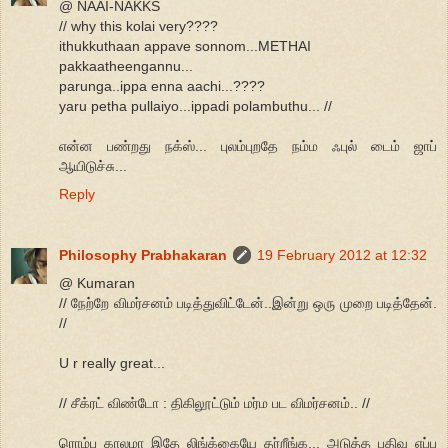
@ NAAI-NAKKS
// why this kolai very????
ithukkuthaan appave sonnom...METHAI
pakkaatheengannu...
parunga..ippa enna aachi...????
yaru petha pullaiyo...ippadi polambuthu... //
என்ன பண்றது நக்ஸ்... புலம்புறதே நம்ம ஃபுல் டைம் ஜாப்
ஆயிடுச்சு...
Reply
Philosophy Prabhakaran
19 February 2012 at 12:32
@ Kumaran
// நேற்றே விமர்சனம் படித்துவிட்டேன்..இன்று ஒரு முறை படித்தேன்.
//
U r really great...
// சீக்ரட் விண்டோ : திகிலூட்டும் மர்ம பட விமர்சனம்.. //
ரொம்ப காலமா இதே லிங்க்கையே தர்றீங்க... அடுத்த பதிவு எப்ப