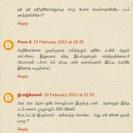
.
ஹீ ஹீ ஹீ!ஹீரோயினுக்கு சாரு பேரை வெச்சதாலேயே படம்
ஊத்திகிச்சோ?
Reply
Prem S
19 February 2012 at 18:25
//ஹீரோயினை முதல்முறை பார்த்ததும் ஹீரோ ஃபரீஸ் ஆகும்
காட்சியை இதுவரை எந்த இயக்குனரும் எடுத்ததில்லை.//
பிரபாகரன் டச்சா ம்ம் எப்படி பாஸ் தலைப்புலாம் இப்படி (மயிரே
இல்லாத வழுக்கை)
Reply
ஜி.ராஜ்மோகன்
19 February 2012 at 21:02
அக அக ஆகா ஒரே கொழப்பமா இருக்கு பாஸ் . ஆனாலும் இந்த
படம் உலகம் முழுவதும் 250 பிரிண்ட்
போடப்பட்டு இருக்காம் . என்னத்த சொல்ல . அது சரி elred குமார்
யாரு ?
Reply