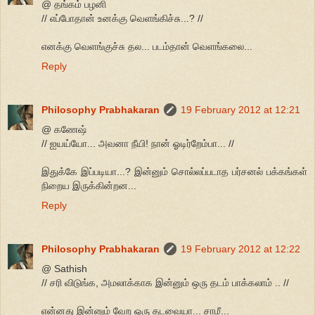
@ தங்கம் பழனி
// எப்போதான் உனக்கு வெளங்கிச்சு...? //
எனக்கு வெளங்குச்சு தல... படம்தான் வெளங்கலை...
Reply
Philosophy Prabhakaran
19 February 2012 at 12:21
@ கணேஷ்
// ஐயய்யோ... அவனா நீயி! நான் ஓடிர்றேம்பா... //
இதுக்கே இப்படியா...? இன்னும் சொல்லப்படாத பர்சனல் பக்கங்கள்
நிறைய இருக்கின்றன...
Reply
Philosophy Prabhakaran
19 February 2012 at 12:22
@ Sathish
// சரி விடுங்க, அமலாக்காக இன்னும் ஒரு தடம் பாக்கலாம் .. //
என்னது இன்னும் வேற ஒரு தடவையா... சாமீ...