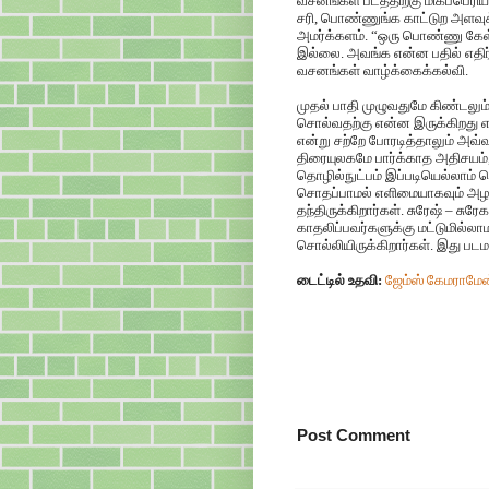
வசனங்கள் படத்திற்கு மிகப்பெரி
சரி, பொண்ணுங்க காட்டுற அளவுக
அமர்க்களம். “ஒரு பொண்ணு கே
இல்லை. அவங்க என்ன பதில் எத
வசனங்கள் வாழ்க்கைக்கல்வி.
முதல் பாதி முழுவதுமே கிண்டலும்
சொல்வதற்கு என்ன இருக்கிறது 
என்று சற்றே போரடித்தாலும் அவ்
திரையுலகமே பார்க்காத அதிசயம்
தொழில்நுட்பம் இப்படியெல்லாம் 
சொதப்பாமல் எளிமையாகவும் அழக
தந்திருக்கிறார்கள். சுரேஷ் – சு
காதலிப்பவர்களுக்கு மட்டுமில்லாம
சொல்லியிருக்கிறார்கள். இது படமல
டைட்டில் உதவி:
ஜேம்ஸ் கேமராமேன
Post Comment