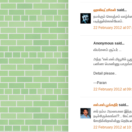
ஹாலிவுட்ரசிகன்
said...
நமக்கும் கொஞ்சம் வாழ்க்கை
படித்துக்கொள்வோம்.
22 February 2012 at 07
Anonymous said...
விமர்சனம் சூப்பர் ...
அந்த "எஸ்.எஸ்.மியூசிக் பூ
பண்ண பொண்ணு யாருங்
Detail please..
---Paran
22 February 2012 at 09
எஸ்.எஸ்.பூங்கதிர்
said...
சார் நம்ம அமலாபாலா இந்த ப
நடிச்சிருக்காங்க!?... கே
சோதிக்கிறாள்ன்னு தெரிய
22 February 2012 at 10