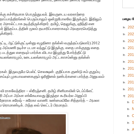
ளுக்கு கச்சிதமாக பொருந்துபவர். இவருடைய வரலாற்றை
த கதாப்பாத்திரங்கள் பெரும்பாலும் ஒன்றுபோலவே இருக்கும். இதிலும்
பழைய பே
ால்ட்டாக நடித்திருக்கிறார். தமிழ், தெலுங்கு, ஹிந்தி என
►
20
 இந்தப்படத்தின் மூலம் தயாரிப்பாளராகவும் அவதாரமெடுத்து
க்கிறார்.
►
20
►
20
டி, ஆட்டுக்குட்டின்னு எழுதினா தங்க்ஸ் வருத்தப்படுவார்) 2012
 அம்மணி நடிச்ச படமா வந்துட்டு இருக்கு. எதை பாக்குறது எதை
►
20
டத்துல எதையும் பார்க்க விடாம இழுத்து போர்த்திட்டு
►
20
ிகையலங்காரமும், உடையலங்காரமும் அட்டகாசம்ன்னு தங்க்ஸ்
►
20
►
20
்கள். இருவருமே பெஸ்ட் செலக்ஷன். குறிப்பாக குண்டு கம் குறும்பு
►
20
ெய்யும் முகபாவனைகளும் ஒரிஜினல் நண்பர்களை பார்த்த அனுபவம்
►
20
►
20
வி ராகவேந்திரா – ஸ்ரீரஞ்சனி. தமிழ் சினிமாவின் டெம்ப்ளேட்
ரி அப்பா அம்மா எங்கேயாவது இருந்தா கூரியர்ல அனுப்பி
▼
20
றோராக சுரேஷ் – சுரேகா வாணி. உண்மையிலே சித்தார்த் – அமலா
►
ொமாண்டிக். அந்த லவ் லெட்டர் பிரமாதம்.
►
►
O
►
►