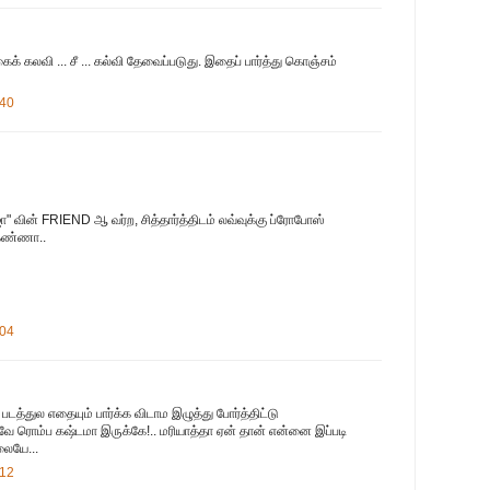
க் கலவி ... சீ ... கல்வி தேவைப்படுது. இதைப் பார்த்து கொஞ்சம்
:40
ஜா" வின் FRIEND ஆ வர்ற, சித்தார்த்திடம் லவ்வுக்கு ப்ரோபோஸ்
கண்ணா..
:04
டத்துல எதையும் பார்க்க விடாம இழுத்து போர்த்திட்டு
ட்கவே ரொம்ப கஷ்டமா இருக்கே!.. மரியாத்தா ஏன் தான் என்னை இப்படி
லையே...
:12