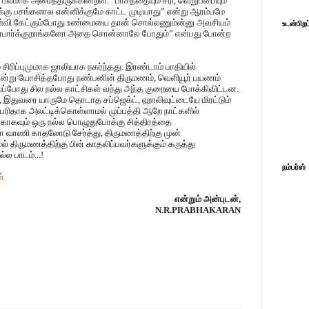
ய பலமாக அமைந்திருக்கின்றன. “பாசத்தையும் சரி, வெறுப்பையும்
்கு பசங்களால என்னிக்குமே காட்ட முடியாது” என்று ஆரம்பமே
ள்வி கேட்கும்போது உண்மையை தான் சொல்லணும்ன்னு அவசியம்
உடன்பிறப
ிர்பார்க்குறாங்களோ அதை சொன்னாலே போதும்” என்பது போன்ற
 சிரிப்புமுமாக ஜாலியாக நகர்ந்தது. இரண்டாம் பாதியில்
என்று யோசித்தபோது நண்பனின் திருமணம், வெளியூர் பயணம்
வப்போது சில நல்ல காட்சிகள் வந்து அந்த குறையை போக்கிவிட்டன.
, இதுவரை யாருமே தொடாத சப்ஜெக்ட், ஹாலிவுட்டையே மிரட்டும்
பெரிதாக அலட்டிக்கொள்ளாமல் முப்பத்தி ஆறே நாட்களில்
ாகவும் ஒரு நல்ல பொழுதுபோக்கு சித்திரத்தை
ரேகா வாணி காதலோடு சேர்த்து, திருமணத்திற்கு முன்
ல் திருமணத்திற்கு பின் காதலிப்பவர்களுக்கும் கருத்து
்ல பாடம்...!
நம்பர்ஸ்
்
என்றும் அன்புடன்,
N.R.PRABHAKARAN