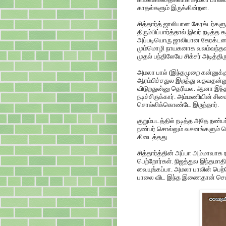
காதல்களும் இருக்கின்றன.
சித்தார்த் ஜாலியான கேரக்டர்க
திரும்பிப்பார்த்தால் இவர் நடித்
அப்படியொரு ஜாலியான கேரக்டரை அச
மும்மொழி நாயகனாக வலம்வந்தவர்
முதல் பந்திலேயே சிக்சர் அடித்திரு
அமலா பால் (இந்தமுறை கன்னுக்குட்
ஆரம்பிச்சதுல இருந்து வதவதன்னு
விடுறதுன்னு தெரியல. ஆனா இந்த ப
நடிச்சிருக்கார். அம்மணியின் ச
சொல்லிக்கொண்டே இருந்தார்.
குறும்படத்தில் நடித்த அதே நண்பர
நண்பர் சொல்லும் வசனங்களும் ச
கிடைத்தது.
சித்தார்த்தின் அப்பா அம்மாவாக ர
பெற்றோர்கள். நிஜத்துல இந்தமாதி
வையுங்கப்பா. அமலா பாலின் பெற்
பாலை விட இந்த இணைதான் செம ர