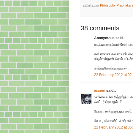
உதிர்த்தவன்
Philosophy Prabhakar
38 comments:
Anonymous said...
டைட்டிலை நல்லாத்தேன் வைக்க
என் ரசனை அமலா பால் விஷ
ஸ்டில்கள்தான் ரொம்ப பிடிச
பாத்துரவேண்டியதுதான்...
22 February 2012 at 02
சாகசன்
said...
உண்மையிலே சித்தார்த் –
லெட்டர் பிரமாதம். //
யோவ் , கன்னுகுட்டிய சைட்
பிரபா , வீ வாண்ட் மோர் எமோ
22 February 2012 at 06