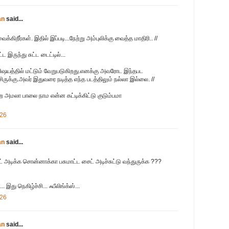
an
said...
க்கிறீர்கள். இதில் இப்படி...நேற்று அம்புலிக்கு வைத்த மாதிரி.. //
 இருந்து சுட்ட டைட்டில்...
ிஷயத்தில் மட்டும் வேறுபடுகிறது.எனக்கு அவரோட இந்தபட
்சிருக்கு.அவர் இதுவரை நடித்த எந்த படத்திலும் நல்லா இல்லை. //
குற அமலா பாலை நாம என்ன கட்டிக்கிட்டு குடும்பமா
:26
an
said...
ட் அடிக்க சொன்னாக்கா பசுமாட்ட சைட் அடிச்சுட்டு வந்துருக்க ???
இது நெகிழ்ச்சி... ஃபீலிங்க்ஸ்...
:26
an
said...