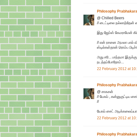
Philosophy Prabhakar
@ Chilled Beers
// டைட்டிலை நல்லாத்தேன் வை
இது ஜேம்ஸ் கேமராமேன் கிட்ட
// என் ரசனை அமலா பால் வ
ஸ்டில்கள்தான் ரொம்ப பிடிச
அது சரி... பாந்தமா இருக்
நடத்தப்போறோம்...
22 February 2012 at 10
Philosophy Prabhakar
@ சாகசன்
// யோவ் , கன்னுகுட்டிய சை
//
யோவ் சைட் அடிக்கலைய்யா... 
22 February 2012 at 10
Philosophy Prabhakar