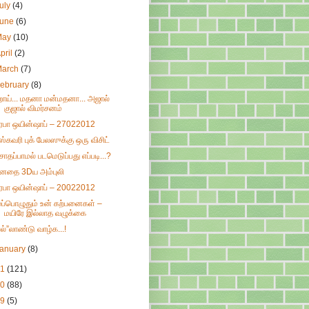
uly
(4)
June
(6)
May
(10)
pril
(2)
March
(7)
ebruary
(8)
ாய்... மதனா மன்மதனா... அஜால்
குஜால் விமர்சனம்
ிரபா ஒயின்ஷாப் – 27022012
ிஸ்கவரி புக் பேலஸுக்கு ஒரு விசிட்
ொதப்பாமல் படமெடுப்பது எப்படி...?
னதை 3Dய அம்புலி
ிரபா ஒயின்ஷாப் – 20022012
ுப்பொழுதும் உன் கற்பனைகள் –
மயிரே இல்லாத வழுக்கை
பல்”லாண்டு வாழ்க...!
January
(8)
11
(121)
10
(88)
09
(5)