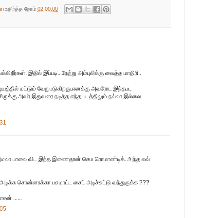
an
உதிர்த்த நேரம்
02:00:00
ிறீர்கள். இதில் இப்படி...நேற்று அம்புலிக்கு வைத்த மாதிரி..
யத்தில் மட்டும் வேறுபடுகிறது.எனக்கு அவரோட இந்தபட
்சிருக்கு.அவர் இதுவரை நடித்த எந்த படத்திலும் நல்லா இல்லை.
:31
 அமலா பாலை விட இந்த இணைதான் செம ரொமாண்டிக். அந்த லவ்
 அடிக்க சொன்னாக்கா பசுமாட்ட சைட் அடிச்சுட்டு வந்துருக்க ???
சன் ......
:05