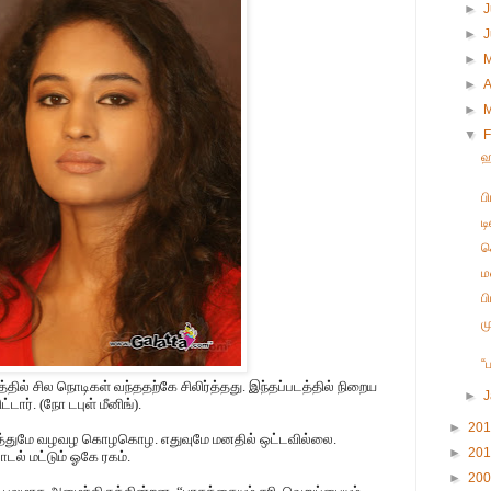
►
J
►
►
►
A
►
▼
F
ஹ
ப
ட
ச
ம
ப
ம
“
த்தில் சில நொடிகள் வந்ததற்கே சிலிர்த்தது. இந்தப்படத்தில் நிறைய
►
்டார். (நோ டபுள் மீனிங்).
►
20
த்துமே வழவழ கொழகொழ. எதுவுமே மனதில் ஒட்டவில்லை.
►
20
டல் மட்டும் ஓகே ரகம்.
►
20