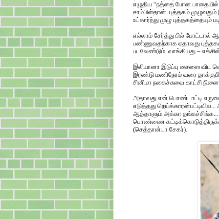
எழுதிய “நத்தை போன பாதையில்..
சாம்பிள்தான். புத்தகம் முழுவதும்
உட்கார்ந்து முழு புத்தகத்தையும் ப
எல்லாம் சேர்த்து பில் போட்டால் 
பண்ணுவதற்காக ஏதாவது புத்தகம
படவேண்டும். வாங்கியது – எக்சி
இலியானா இடுப்பு சைஸை விட கொஞ்
இரண்டு மணிநேரம் வரை தாக்குபிட
சினிமா நகைச்சுவை காட்சி நினைவ
அதாவது என் பொண்டாட்டி எரும
எடுத்தது நெய்க்காரன்பட்டியி
ஆத்தாளும் அக்கா தங்கச்சிங்க.
பொண்ணை கட்டிக்கொடுத்திருக்கு.
(செத்தான்டா சேகர்).