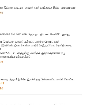
ன்னா இவ்ளோ கஷ்டமா - அதான் நான் வாங்கறதே இல்ல - ஹா ஹா ஹா
:56
womens are from venus நர்மதா பதிப்பகம் வெளியிட்டதுன்னு
தெரியாத் தனமா) படிச்சுட்டு அடுத்த ரெண்டு நாள்
ரிஞ்சேன். நீங்க சொன்ன மாதிரி சேர்ந்தாப்போல ரெண்டு கதை
!
ணனா? அடடா... காதலுக்கு மொத்தக் குத்தகைதாரரான தபூ
 தோணலையாப்பா உங்களுக்கு?
:36
ன்காவது புத்தகம் இங்கே இருக்கிறது ஆன்லைனில் வாங்கி கொள்ள
ART
:16