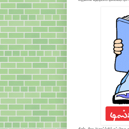
நீண்ட நேர ஆராய்ச்சிக்குப் பிறகு