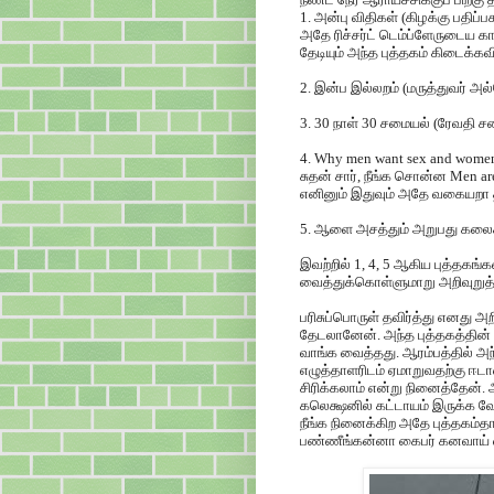
1. அன்பு விதிகள் (கிழக்கு பதிப்பகம
அதே ரிச்சர்ட் டெம்ப்ளேருடைய க
தேடியும் அந்த புத்தகம் கிடைக்
2. இன்ப இல்லறம் (மருத்துவர் அல
3. 30 நாள் 30 சமையல் (ரேவதி சண
4. Why men want sex and women
சுதன் சார், நீங்க சொன்ன Men ar
எனினும் இதுவும் அதே வகையறா 
5. ஆளை அசத்தும் அறுபது கலைகள்
இவற்றில் 1, 4, 5 ஆகிய புத்தகங
வைத்துக்கொள்ளுமாறு அறிவுறுத்த
பரிசுப்பொருள் தவிர்த்து எனது அ
தேடலானேன். அந்த புத்தகத்தின
வாங்க வைத்தது. ஆரம்பத்தில் அந்
எழுத்தாளரிடம் ஏமாறுவதற்கு ஈட
சிரிக்கலாம் என்று நினைத்தேன். 
கலெக்ஷனில் கட்டாயம் இருக்க வ
நீங்க நினைக்கிற அதே புத்தகம்தா
பண்ணீங்கன்னா கைபர் கனவாய் வழி