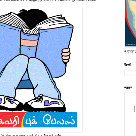
சுஜாதா
தேடு
சந்தா
 தம்பதிகளுக்காக வாங்கிய புத்தகங்கள்: