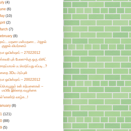
uly
(4)
June
(6)
May
(10)
pril
(2)
March
(7)
ebruary
(8)
ாய்... மதனா மன்மதனா... அஜால்
குஜால் விமர்சனம்
ிரபா ஒயின்ஷாப் – 27022012
ிஸ்கவரி புக் பேலஸுக்கு ஒரு விசிட்
ொதப்பாமல் படமெடுப்பது எப்படி...?
னதை 3Dய அம்புலி
ிரபா ஒயின்ஷாப் – 20022012
ுப்பொழுதும் உன் கற்பனைகள் –
மயிரே இல்லாத வழுக்கை
பல்”லாண்டு வாழ்க...!
January
(8)
11
(121)
10
(88)
09
(5)