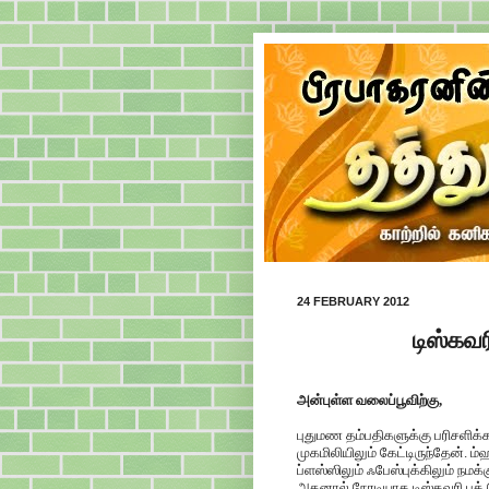
24 FEBRUARY 2012
டிஸ்கவர
அன்புள்ள வலைப்பூவிற்கு,
புதுமண தம்பதிகளுக்கு பரிசளிக்க 
முகமிலியிலும் கேட்டிருந்தேன். 
ப்ளஸ்ஸிலும் ஃபேஸ்புக்கிலும் நமக
அதனால் நேரடியாக டிஸ்கவரி புக