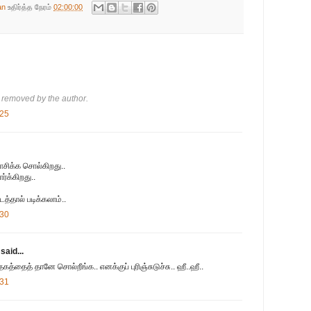
an
உதிர்த்த நேரம்
02:00:00
removed by the author.
:25
ாசிக்க சொல்கிறது..
்க்கிறது..
்தால் படிக்கலாம்..
:30
said...
கத்தைத் தானே சொல்றீங்க.. எனக்குப் புரிஞ்சுடுச்சு.. ஹீ..ஹீ..
:31