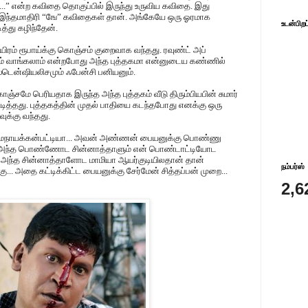
.” என்ற கவிதை தொகுப்பில் இருந்து உருவிய கவிதை. இது
 இந்தமாதிரி “
ஙே” கவிதைகள் தான். அங்கேயே ஒரு ஓரமாக
உடன்பிறப
டித்து கழிந்தேன்.
ஆயிரம் ரூபாய்க்கு கொஞ்சம் குறைவாக வந்தது. ரவுண்ட் அப்
் வாங்கலாம் என்றபோது அந்த புத்தகமா என்னுடைய கண்ணில்
ஸ்டென்ஷியலிசமும் ஃபேன்சி பனியனும்.
சமே பெரியதாக இருந்த அந்த புத்தகம் வீடு திரும்பியபின் சுமார்
ித்தது. புத்தகத்தின் முதல் பாதியை கடந்தபோது எனக்கு ஒரு
ுக்கு வந்தது.
ைநாயக்கன்பட்டியா... அவன் அண்ணன் பையனுக்கு பொண்ணு
ல... அந்த பொண்ணோட சின்னாத்தாளும் என் பொண்டாட்டியோட
.. அந்த சின்னாத்தாளோட மாமியா ஆயர்குடியிலதான் தான்
நம்பர்ஸ்
.. அதை கட்டிக்கிட்ட பையனுக்கு சேர்மேன் சித்தப்பன் முறை...
2,6