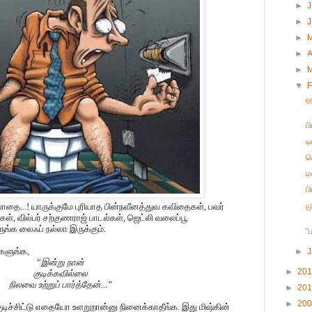
►
J
►
►
►
A
►
▼
F
ஹ
ப
ட
ச
ம
ப
ம
ை...! யாருக்குமே புரியாத பின்நவீனத்துவ கவிதைகள், பவர்
கள், வில்பர் சற்குணராஜ் பாடல்கள், ஜெட்லி வலைப்பூ
ங்க லைஃப் நல்லா இருக்கும்.
“
ேளுங்க,
►
“இன்று நான்
►
20
குடிக்கவில்லை
நிலவை உற்றுப் பார்த்தேன்...”
►
20
►
20
ுடிச்சிட்டு எதையோ உளறுறான்னு நினைக்காதீங்க. இது மிஷ்கின்