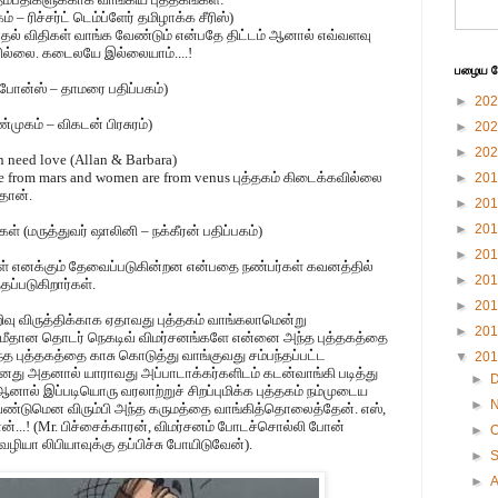
் – ரிச்சர்ட் டெம்ப்ளேர் தமிழாக்க சீரிஸ்)
ாதல் விதிகள் வாங்க வேண்டும் என்பதே திட்டம் ஆனால் எவ்வளவு
கவில்லை. கடைலயே இல்லையாம்....!
பழைய பே
்போன்ஸ் – தாமரை பதிப்பகம்)
►
20
்முகம் – விகடன் பிரசுரம்)
►
20
►
20
 need love (Allan & Barbara)
e from mars and women are from venus புத்தகம் கிடைக்கவில்லை
►
20
தான்.
►
20
►
20
 (மருத்துவர் ஷாலினி – நக்கீரன் பதிப்பகம்)
►
20
்கள் எனக்கும் தேவைப்படுகின்றன என்பதை நண்பர்கள் கவனத்தில்
►
20
ப்படுகிறார்கள்.
►
20
றிவு விருத்திக்காக ஏதாவது புத்தகம் வாங்கலாமென்று
►
20
் மீதான தொடர் நெகடிவ் விமர்சனங்களே என்னை அந்த புத்தகத்தை
த புத்தகத்தை காசு கொடுத்து வாங்குவது சம்பந்தப்பட்ட
▼
20
ானது அதனால் யாராவது அப்பாடாக்கர்களிடம் கடன்வாங்கி படித்து
►
ஆனால் இப்படியொரு வரலாற்றுச் சிறப்புமிக்க புத்தகம் நம்முடைய
►
ேண்டுமென விரும்பி அந்த கருமத்தை வாங்கித்தொலைத்தேன். எஸ்,
ன்...! (Mr. பிச்சைக்காரன், விமர்சனம் போடச்சொல்லி போன்
►
O
யா லிபியாவுக்கு தப்பிச்சு போயிடுவேன்).
►
►