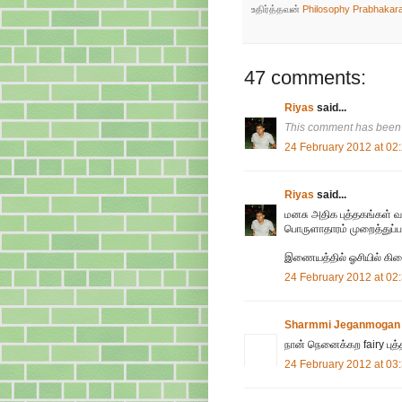
உதிர்த்தவன்
Philosophy Prabhakar
47 comments:
Riyas
said...
This comment has been 
24 February 2012 at 02
Riyas
said...
மனசு அதிக புத்தகங்கள் வ
பொருளாதாரம் முறைத்துப்பார
இணையத்தில் ஓசியில் கிடைத
24 February 2012 at 02
Sharmmi Jeganmogan
நான் நெனைக்கற fairy புத்த
24 February 2012 at 03