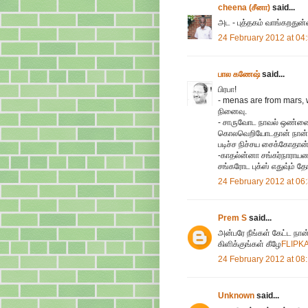
cheena (சீனா)
said...
அட - புத்தகம் வாங்கறது
24 February 2012 at 04
பால கணேஷ்
said...
பிரபா!
- menas are from mars, 
நினைவு.
- சாருவோட நாவல் ஒண்ணை (
கொலவெறியோடதான் நான் தி
படிச்ச நிச்சய சைக்கோதான்
-காதல்ன்னா சங்கர்நாராய
சங்கரோட புக்ஸ் எதுவு்ம்
24 February 2012 at 06
Prem S
said...
அன்பரே நீங்கள் கேட்ட நா
கிளிக்குங்கள் கீழே
FLIPK
24 February 2012 at 08
Unknown
said...