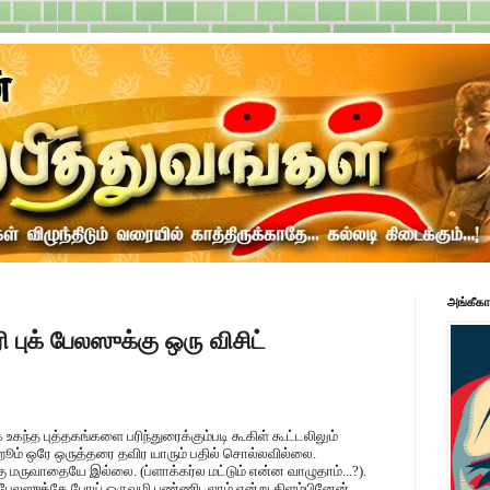
அங்கீகா
ி புக் பேலஸுக்கு ஒரு விசிட்
உகந்த புத்தகங்களை பரிந்துரைக்கும்படி கூகிள் கூட்டலிலும்
ம்ஹூம் ஒரே ஒருத்தரை தவிர யாரும் பதில் சொல்லவில்லை.
்கு மருவாதையே இல்லை. (ப்ளாக்கர்ல மட்டும் என்ன வாழுதாம்...?).
் பேலஸுக்கே போய் ஒருவழி பண்ணிடலாம் என்று கிளம்பினேன்.