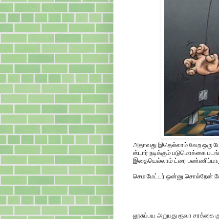
அதாவது இதெல்லாம் வேற ஒரு போத
ஸ்டார் நடிக்கும் படுமொக்கை படங்
இதையெல்லாம் ட்ரை பண்ணிப்பாரு
செம மேட்டர் ஒன்னு சொல்றேன் க
லூசுப்பய அறுபது ரூவா சரக்கை க