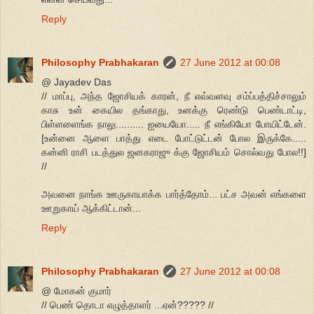
Reply
Philosophy Prabhakaran
27 June 2012 at 00:08
@ Jayadev Das
// மாப்பு, அந்த ஜோசியக் காரன், நீ எவ்வளவு சம்ப்பத்திச்சாலும்
காசு உன் கையில தங்காது, உனக்கு ரெண்டு பெண்டாட்டி,
பிள்ளளைங்க நாலு.......... ஐயையோ..... நீ எங்கியோ போயிட்டேன்.
[உன்னை ஆளை பாத்து எடை போட்டுட்டன் போல இருக்கே.....
கன்னி ராசி படத்துல ஜனகராஜு க்கு ஜோசியம் சொல்வது போல!!]
//
அவனை நாங்க ஊருகாயாக்க பார்த்தோம்... பட்ச அவன் எங்களை
ஊறுகாய் ஆக்கிட்டான்...
Reply
Philosophy Prabhakaran
27 June 2012 at 00:08
@ மோகன் குமார்
// பெண் தொடா எழுத்தாளர் ...ஏன்????? //