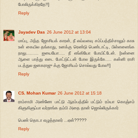
போலிருக்கிறதே!!]
Reply
Jayadev Das
26 June 2012 at 13:04
மாப்பு, அந்த ஜோசியக் காரன், நீ எவ்வளவு சம்ப்பத்திச்சாலும் காசு
உன் கையில தங்காது, உனக்கு ரெண்டு பெண்டாட்டி, பிள்ளளைங்க
நாலு.......... ஐயையோ..... நீ எங்கியோ போயிட்டேன். [உன்னை
ஆளை பாத்து எடை போட்டுட்டன் போல இருக்கே..... கன்னி ராசி
படத்துல ஜனகராஜு க்கு ஜோசியம் சொல்வது போல!!]
Reply
CS. Mohan Kumar
26 June 2012 at 15:18
ராம்சாமி அண்ணே பாட்டு ஆரம்பத்தில் மட்டும் ரம்யா கொஞ்சம்
கிளுகிளுப்பா வர்றாங்க தம்பி அதை தான் ஜொல்லிருக்கார்
பெண் தொடா எழுத்தாளர் ...ஏன்?????
Reply