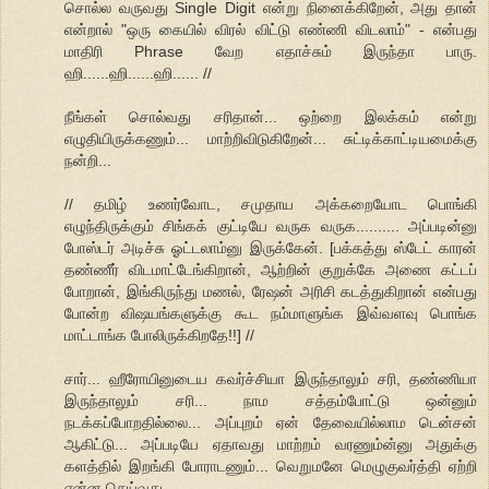
சொல்ல வருவது Single Digit என்று நினைக்கிறேன், அது தான்
என்றால் "ஒரு கையில் விரல் விட்டு எண்ணி விடலாம்" - என்பது
மாதிரி Phrase வேற எதாச்சும் இருந்தா பாரு.
ஹி......ஹி......ஹி...... //
நீங்கள் சொல்வது சரிதான்... ஒற்றை இலக்கம் என்று
எழுதியிருக்கணும்... மாற்றிவிடுகிறேன்... சுட்டிக்காட்டியமைக்கு
நன்றி...
// தமிழ் உணர்வோட, சமுதாய அக்கறையோட பொங்கி
எழுந்திருக்கும் சிங்கக் குட்டியே வருக வருக.......... அப்படின்னு
போஸ்டர் அடிச்சு ஓட்டலாம்னு இருக்கேன். [பக்கத்து ஸ்டேட் காரன்
தண்ணீர் விடமாட்டேங்கிறான், ஆற்றின் குறுக்கே அணை கட்டப்
போறான், இங்கிருந்து மணல், ரேஷன் அரிசி கடத்துகிறான் என்பது
போன்ற விஷயங்களுக்கு கூட நம்மாளுங்க இவ்வளவு பொங்க
மாட்டாங்க போலிருக்கிறதே!!] //
சார்... ஹீரோயினுடைய கவர்ச்சியா இருந்தாலும் சரி, தண்ணியா
இருந்தாலும் சரி... நாம சத்தம்போட்டு ஒன்னும்
நடக்கப்போறதில்லை... அப்புறம் ஏன் தேவையில்லாம டென்சன்
ஆகிட்டு... அப்படியே ஏதாவது மாற்றம் வரணும்ன்னு அதுக்கு
களத்தில் இறங்கி போராடணும்... வெறுமனே மெழுகுவர்த்தி ஏற்றி
என்ன செய்வது...