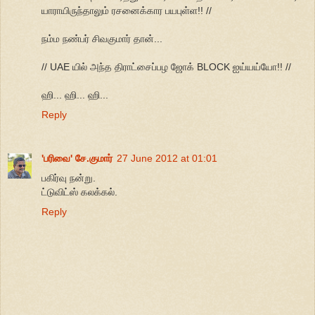
யாராயிருந்தாலும் ரசனைக்கார பயபுள்ள!! //
நம்ம நண்பர் சிவகுமார் தான்...
// UAE யில் அந்த திராட்சைப்பழ ஜோக் BLOCK ஐய்யய்யோ!! //
ஹி... ஹி... ஹி...
Reply
'பரிவை' சே.குமார்
27 June 2012 at 01:01
பகிர்வு நன்று.
ட்டுவிட்ஸ் கலக்கல்.
Reply