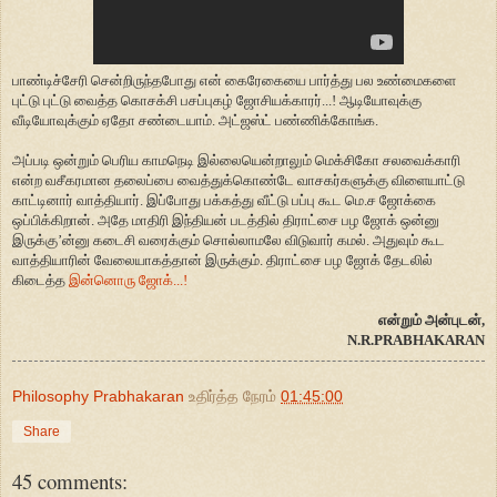
பாண்டிச்சேரி சென்றிருந்தபோது என் கைரேகையை பார்த்து பல உண்மைகளை
புட்டு புட்டு வைத்த கொசக்சி பசப்புகழ் ஜோசியக்காரர்...! ஆடியோவுக்கு
வீடியோவுக்கும் ஏதோ சண்டையாம். அட்ஜஸ்ட் பண்ணிக்கோங்க.
அப்படி ஒன்றும் பெரிய காமநெடி இல்லையென்றாலும் மெக்சிகோ சலவைக்காரி
என்ற வசீகரமான தலைப்பை வைத்துக்கொண்டே வாசகர்களுக்கு விளையாட்டு
காட்டினார் வாத்தியார். இப்போது பக்கத்து வீட்டு பப்பு கூட மெ.ச ஜோக்கை
ஒப்பிக்கிறான். அதே மாதிரி இந்தியன் படத்தில் திராட்சை பழ ஜோக் ஒன்னு
இருக்கு’ன்னு கடைசி வரைக்கும் சொல்லாமலே விடுவார் கமல். அதுவும் கூட
வாத்தியாரின் வேலையாகத்தான் இருக்கும். திராட்சை பழ ஜோக் தேடலில்
கிடைத்த
இன்னொரு ஜோக்...!
என்றும் அன்புடன்,
N.R.PRABHAKARAN
Philosophy Prabhakaran
உதிர்த்த நேரம்
01:45:00
Share
45 comments: