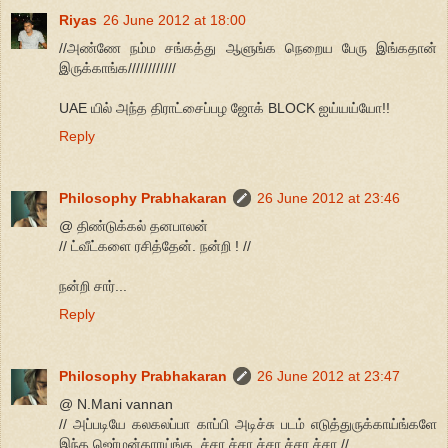
Riyas
26 June 2012 at 18:00
//அண்ணே நம்ம சங்கத்து ஆளுங்க நெறைய பேரு இங்கதான்
இருக்காங்க////////////
UAE யில் அந்த திராட்சைப்பழ ஜோக் BLOCK ஐய்யய்யோ!!
Reply
Philosophy Prabhakaran
26 June 2012 at 23:46
@ திண்டுக்கல் தனபாலன்
// ட்வீட்களை ரசித்தேன். நன்றி ! //
நன்றி சார்...
Reply
Philosophy Prabhakaran
26 June 2012 at 23:47
@ N.Mani vannan
// அப்படியே கலகலப்பா காப்பி அடிச்சு படம் எடுத்துருக்காய்ங்களே
இந்த ஜெர்மன்காரய்ங்க ,ச்சா ச்சா ச்சா ச்சா ச்சா //