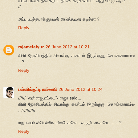
கட்டிப்பிடிச்சு தன் உதட்ட தானே கடிச்சுகிட்டா அது எம்.ஜி.ஆர் !
//
அப்ப படத்தபாக்குறவன் அடுத்தவன கடிச்சா ?
Reply
rajamelaiyur
26 June 2012 at 10:21
கிளி ஜோசியத்தில் சிவாக்கு கண்டம் இருக்குனு சொன்னாராம்ல
...?
Reply
பன்னிக்குட்டி ராம்சாமி
26 June 2012 at 10:24
////// "என் ராஜபாட்டை"- ராஜா said...
கிளி ஜோசியத்தில் சிவாக்கு கண்டம் இருக்குனு சொன்னாராம்ல
...?/////////
மறுபடியும் ஸ்பெல்லிங் மிஸ்டேக்கோட எழுதிட்டீங்களே.........?
Reply