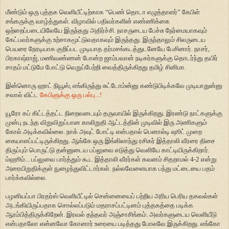
மீண்டும் ஒரு புத்தக வெளியீட்டிற்காக “பெண் தொடா எழுத்தாளர்” கேபிள்
சங்கருக்கு வாழ்த்துகள். விழாவில் பதிவர்களின் எண்ணிக்கை
ஒற்றைப்படையிலேயே இருந்தது அதிர்ச்சி. நாசருடைய பேச்சு நேர்மையாகவும்
கேட்பவர்களுக்கு உற்சாகமூட்டுவதாகவும் இருந்தது. இருந்தாலும் சிலருடைய
பெயரை நேரடியாக குறிப்பட முடியாத தர்மசங்கடத்துடனேயே பேசினார். நாசர்,
பிரகாஷ்ராஜ், மணிவண்ணன் போன்ற ஜாம்பவான் நடிகர்களுக்கு தொடர்ந்து தயிர்
சாதம் மட்டுமே போட்டு வெறுப்பேற்றி வைத்திருக்கிறது தமிழ் சினிமா.
இன்னொரு ஹாட் நியூஸ், எங்கிருந்து சுட்டோம்ன்னு கண்டுபிடிக்கவே முடியாதுன்னு
சவால் விட்ட
கேபிளுக்கு ஒரு பல்பு...!
யூரோ கப் கிட்டத்தட்ட நிறைவடையும் தருவாயில் இருக்கிறது. இரண்டு நாட்களுக்கு
முன்பு நடந்த விறுவிறுப்பான காலிறுதி ஆட்டத்தின் முடிவில் இரு அணிகளும்
கோல் அடிக்கவில்லை. நாக் அவுட் போட்டி என்பதால் பெனால்டி ஷூட் முறை
கையாளப்பட்டிருக்கிறது. ஆங்கே ஒரு இங்கிலாந்து ரசிகர் இத்தாலி வீரரை திசை
திருப்பும் பொருட்டு தன்னுடைய பப்லுவை எடுத்து வெளியே காட்டியிருக்கிறார்.
ம்ஹூம்... பப்லுவை பார்த்தும் கூட இத்தாலி வீரர்கள் கவனம் சிதறாமல் 4-2 என்று
அரையிறுதிக்குள் நுழைந்துவிட்டார்கள். நல்லவேளையாக பந்து மட்டையை பதம்
பார்க்கவில்லை.
பழனியப்பா பிரதர்ஸ் வெளியீட்டில் சென்னையைப் பற்றிய அரிய பெரிய தகவல்கள்
அடங்கியிருப்பதாக சொல்லப்படும் மதராசப்பட்டினம் புத்தகத்தை படிக்க
ஆரம்பித்திருக்கிறேன். இரவல் தந்தவர் அஞ்சாசிங்கம். அவர்களுடைய வெளியீடு
என்பதாலோ என்னவோ கோனார் உரையை படித்தது போலவே இருக்கிறது. எங்கோ