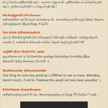
கட்டிப்பிடிச்சு ஹீரோயின் உதட்ட கடிச்சா அது கமல்.
,
ஹீரோயின கட்டிப்பிடிச்சு தன்
உதட்ட தானே கடிச்சுகிட்டா அது எம்.ஜி.ஆர் !
வெ.பெத்துசாமி
@
Pethusamy
என்றைக்கோ வரப்போகும் மரணத்தை விட நாளைக்கு வரப்போகும் திங்கட்கிழமை
அச்சுறுத்தலாய் இருக்கிறது.
#
ஆபீஸ்
@
thedonashok
Don Ashok
சூப்பர் சிங்கர்ஸ் ஜூனியர்ஸ் அக்ரஹாரம்
ஸ்பெஷல் பாத்தேன். அடுத்து தேவர்
,
கவுண்டர்
,
வன்னியர் ஸ்பெஷல் பார்க்க
ஆவல்! நாடு உருப்படும்!
#
சீ
யாழினி அப்பா
@
yazhini_appa
ஒரு விரலை காட்டிட்டு ரெண்டுல ஒண்ணு தொடுன்னு சொல்றதே இந்த
கிளைன்ட்டுக்கு வேலையா போச்சி :-(
@
khushsundar
khushbusundar
One thing for sure;very proud as a DMKian to see so many defending
tamizh mozhi..if not for Thalaivar,this would not have been possible! :)
@
rparthiepan
R.Parthiepan
மனிதர்களுக்கு தான்
6
அடி
,
தேவதைகளுக்கு மட்டுமது
70
அடியோ
?
மஹி....