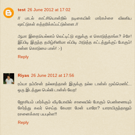
test
26 June 2012 at 17:02
// பாடல் காட்சியொன்றில் நடிகையின் மார்கச்சை விலகிய
ஷாட்டுகள் கத்தரிக்கப்பட்டுள்ளன.//
ஆமா இதையெல்லாம் வெட்டிட்டு எதுக்கு எ கொடுத்தாங்க? ச்சே!
இப்பிடி இருந்த தமிழ்சினிமா எப்பிடி அடுத்த கட்டத்துக்குப் போகும்!
என்ன கொடுமை பாஸ்! :-)
Reply
Riyas
26 June 2012 at 17:56
ரம்யா நம்பீசன் நல்லாத்தான் இருக்கு நல்ல டான்ஸ் மூவ்மெண்ட்..
ஒரு இடத்துல பெல்லி டான்ஸ் வேற!
ஜோசியம் பார்க்கும் வீடியோவில் சாலையில் போகும் பெண்ணையும்
சேர்த்து கவர் செய்த கேமரா மேன் யாரோ? யாராயிருந்தாலும்
ரசனைக்கார பயபுள்ள!!
Reply