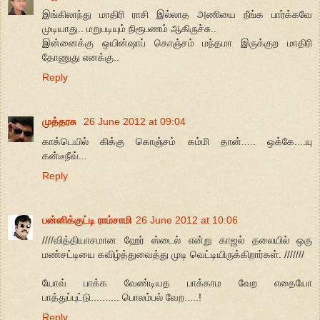
இங்கிலாந்து மாதிரி ராசி இல்லாத அணியை நீங்க பார்க்கவே
முடியாது.. மறுபடியும் நிரூபணம் ஆகிருச்சு..
இன்னைக்கு ஒயின்ஷாப் கொஞ்சம் மந்தமா இருக்குற மாதிரி
தோணுது எனக்கு..
Reply
முத்தரசு
26 June 2012 at 09:04
காக்டெயில் கிக்கு கொஞ்சம் கம்மி தான்..... ஒக்கே....யு
கன்டீநீவ்...
Reply
பன்னிக்குட்டி ராம்சாமி
26 June 2012 at 10:06
////வித்தியாசமான ஹேர் ஸ்டைல் என்று காஜல் தலையில் ஒரு
மண்சட்டியை கவிழ்த்துவைத்து முடி வெட்டியிருக்கிறார்கள். ///////
யோவ் பாக்க வேண்டியத பாக்காம வேற எதையோ
பாத்துப்புட்டு.......... பொலம்பல் வேற.....!
Reply