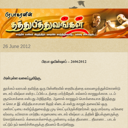
26 June 2012
பிரபா ஒயின்ஷாப் – 26062012
அன்புள்ள வலைப்பூவிற்கு,
தூக்கம் வராமல் தவித்த ஒரு பின்னிரவில் தைரியத்தை வரவழைத்துக்கொண்டு
டைகர் விஷ்வா என்ற டப்பிங் படத்தை பார்த்தேன். எல்லாம் காஜலுக்காக. படம்
சூரமொக்கை என்பது அறிந்ததே. ஆனால் காஜலும் மொக்கையாக இருந்தது
எ.கொ.ச.இ. வித்தியாசமான ஹேர் ஸ்டைல் என்று காஜல் தலையில் ஒரு
மண்சட்டியை கவிழ்த்துவைத்து முடி வெட்டியிருக்கிறார்கள். ஒரு மார்வாடி ஃபிகரை
ஏர்வாடி ஃபிகராக மாற்றிய எருமையை டைகர் விஷ்வா படத்தின் இயக்குனருக்கு
கொடுக்கலாம். க்ளைமாக்ஸுக்கு முன்னாடி வந்த தீவானா... தீவானா... பாடல்
மட்டும் நம் உணர்ச்சிகளுக்கு தீவனம் போடுகிறது.