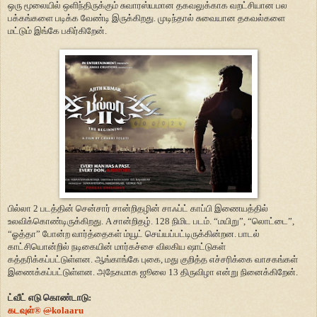
ஒரு மூலையில் ஒளிந்திருக்கும் சுவாரஸ்யமான தகவலுக்காக வறட்சியான பல
பக்கங்களை படிக்க வேண்டி இருக்கிறது. முடிந்தால் சுவையான தகவல்களை
மட்டும் இங்கே பகிர்கிறேன்.
பில்லா 2 படத்தின் சென்சார் சான்றிதழின் சாஃப்ட் காப்பி இணையத்தில்
உலவிக்கொண்டிருக்கிறது. A சான்றிதழ். 128 நிமிட படம். “மயிறு”, “லொட்டை”,
“ஓத்தா” போன்ற வார்த்தைகள் ம்யூட் செய்யப்பட்டிருக்கின்றன. பாடல்
காட்சியொன்றில் நடிகையின் மார்கச்சை விலகிய ஷாட்டுகள்
கத்தரிக்கப்பட்டுள்ளன. ஆங்காங்கே புகை, மது குறித்த எச்சரிக்கை வாசகங்கள்
இணைக்கப்பட்டுள்ளன. அநேகமாக ஜூலை 13 திருவிழா என்று நினைக்கிறேன்.
ட்வீட் எடு கொண்டாடு:
கடவுள்
®
@
kolaaru