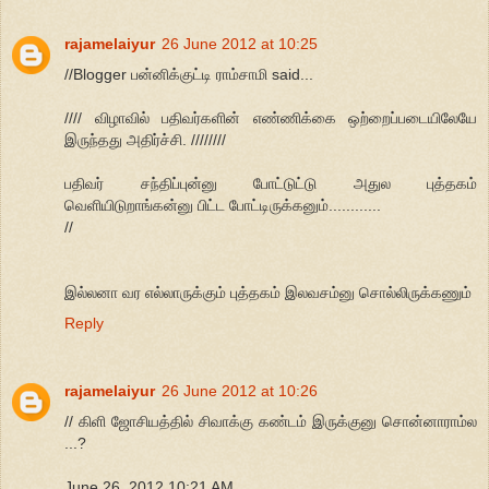
rajamelaiyur
26 June 2012 at 10:25
//Blogger பன்னிக்குட்டி ராம்சாமி said...
//// விழாவில் பதிவர்களின் எண்ணிக்கை ஒற்றைப்படையிலேயே
இருந்தது அதிர்ச்சி. ////////
பதிவர் சந்திப்புன்னு போட்டுட்டு அதுல புத்தகம்
வெளியிடுறாங்கன்னு பிட்ட போட்டிருக்கனும்............
//
இல்லனா வர எல்லாருக்கும் புத்தகம் இலவசம்னு சொல்லிருக்கணும்
Reply
rajamelaiyur
26 June 2012 at 10:26
// கிளி ஜோசியத்தில் சிவாக்கு கண்டம் இருக்குனு சொன்னாராம்ல
...?
June 26, 2012 10:21 AM