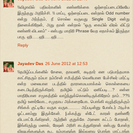
\\விழாவில் பதிவர்களின் எண்ணிக்கை ஒற்றைப்படையிலேயே
இருந்தது அதிர்ச்சி. \\ மாப்பு, ஒற்றைப்படை என்றால் Odd number
என்று அர்த்தம், நீ சொல்ல வருவது Single Digit என்று
நினைக்கிறேன், அது தான் என்றால் "ஒரு கையில் விரல் விட்டு
எண்ணி விடலாம்" - என்பது மாதிரி Phrase வேற எதாச்சும் இருந்தா
பாரு. ஹி......ஹி......ஹி......
Reply
Jayadev Das
26 June 2012 at 12:53
\\தமிழ்ப்படங்களில் சேலை, தாவணி, சுடிதார் என படுபாந்தமாக
காட்சிதரும் ரம்யா நம்பீசன் சமீபத்தில் வெளியான பேச்சிலர் பார்ட்டி
என்ற மலையாள படத்தில் தாராளமயமாக்கல் கொள்கையை
கடைபிடித்திருக்கிறார். தமிழில் மட்டும் ஏனிப்படி....? என்ன
மாதிரியான சமூகத்தில் வாழ்ந்துக்கொண்டிருக்கிறோம் நாம்...??\\
தமிழ் உணர்வோட, சமுதாய அக்கறையோட பொங்கி எழுந்திருக்கும்
சிங்கக் குட்டியே வருக வருக.......... அப்படின்னு போஸ்டர் அடிச்சு
ஓட்டலாம்னு இருக்கேன். [பக்கத்து ஸ்டேட் காரன் தண்ணீர்
விடமாட்டேங்கிறான், ஆற்றின் குறுக்கே அணை கட்டப் போறான்,
இங்கிருந்து மணல், ரேஷன் அரிசி கடத்துகிறான் என்பது போன்ற
விஷயங்களுக்கு கூட நம்மாளுங்க இவ்வளவு பொங்க மாட்டாங்க