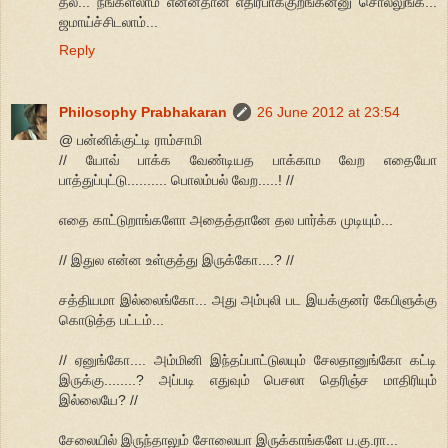
தல... நீங்கள்லாம் என்னதான் எதிர்பாக்குறீங்கன்னு சொல்லுங்க...
ஜமாய்ச்சிடலாம்...
Reply
Philosophy Prabhakaran
26 June 2012 at 23:54
@ பன்னிக்குட்டி ராம்சாமி
// யோவ் பாக்க வேண்டியத பாக்காம வேற எதையோ
பாத்துப்புட்டு.......... பொலம்பல் வேற.....! //
எதை காட்டுறாங்களோ அதைத்தானே தல பார்க்க முடியும்...
// இதுல என்ன உள்குத்து இருக்கோ....? //
சத்தியமா இல்லைங்கோ... அது அம்புலி பட இயக்குனர் கேபிளுக்கு
கொடுத்த பட்டம்...
// ஏனுங்கோ.... அம்மினி இந்தப்பாட்டுலயும் சேலதானுங்கோ கட்டி
இருக்கு........? அப்படி எதுவும் பெசலா தெரிஞ்ச மாதிரியும்
இல்லையே? //
சேலையில் இருந்தாலும் சோலையா இருக்காங்களே ப.கு.ரா...