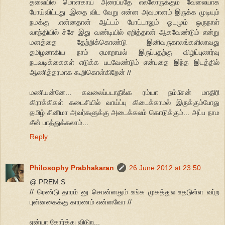
தலையில் மொளகாய் அரைப்பதே எல்லோருக்கும் வேலையாக
போய்விட்டது .இதை விட வேறு என்ன அவமானம் இருக்க முடியும்
நமக்கு .என்னதான் ஆட்டம் போட்டாலும் ஓடமும் ஒருநாள்
வாந்தியில் ச்சே இது வண்டியில் ஏறித்தான் ஆகவேண்டும் என்று
மனத்தை தேற்றிக்கொண்டு இனிவருகாலங்களிலாவது
தமிழனாகிய நாம் ஏமாறாமல் இருப்பதற்கு விழிப்புணர்வு
நடவடிக்கைகள் எடுக்க படவேண்டும் என்பதை இந்த இடத்தில்
ஆணித்தரமாக கூறிகொள்கிறேன் //
மணியன்னே... கவலைப்படாதீங்க ரம்யா நம்பீசன் மாதிரி
கிராக்கிகள் கடைசியில் வாய்ப்பு கிடைக்காமல் இருக்கும்போது
தமிழ் சினிமா அவர்களுக்கு அடைக்கலம் கொடுக்கும்... அப்ப நாம
சீன் பாத்துக்கலாம்...
Reply
Philosophy Prabhakaran
26 June 2012 at 23:50
@ PREM.S
// ரெண்டு தாரம் னு சொன்னதும் உங்க முகத்துல உதடுள்ள வர்ற
புன்னகைக்கு காரணம் என்னவோ //
ஏன்யா கோர்த்து விடுற...