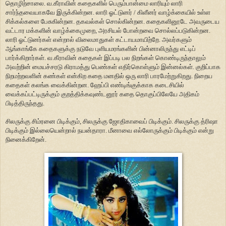
தொழிற்சாலை. வ.கீராவின் கதைகளில் பெரும்பான்மை லாரியும் லாரி
சார்ந்தவையாகவே இருக்கின்றன. லாரி ஓட்டுனர் / கிளீனர் வாழ்க்கையில் உள்ள
சிக்கல்களை பேசுகின்றன. தகவல்கள் சொல்கின்றன. கதைகளினூடே அவருடைய
வட்டார மக்களின் வாழ்க்கைமுறை, அரசியல் போன்றவை சொல்லப்படுகின்றன.
லாரி ஓட்டுனர்கள் என்றால் விலைமாதுகள் கட்டாயமாயிற்றே. அவர்களும்
ஆங்காங்கே கதைகளுக்கு நடுவே புளியமரங்களின் பின்னாலிருந்து எட்டிப்
பார்க்கிறார்கள். வ.கீராவின் கதைகள் இப்படி பல நிறங்கள் கொண்டிருந்தாலும்
அவற்றின் மையச்சரடு கிராமத்து பெண்கள் எதிர்கொள்ளும் இன்னல்கள். குறிப்பாக
நிறமற்றவளின் கண்கள் என்கிற கதை மனதில் ஒரு லாரி பாரமேற்றுகிறது. நிறைய
கதைகள் கலங்க வைக்கின்றன. ஹேப்பி எண்டிங்குக்காக கடைசியில்
வைக்கப்பட்டிருக்கும் குறத்திக்கவுண்டனூர் கதை தொகுப்பிலேயே அதிகம்
பிடித்திருந்தது.
சிலருக்கு சிம்ரனை பிடிக்கும், சிலருக்கு ஜோதிகாவைப் பிடிக்கும். சிலருக்கு த்ரிஷா
பிடிக்கும் இல்லையென்றால் நயன்தாரா. மீனாவை எல்லோருக்கும் பிடிக்கும் என்று
நினைக்கிறேன்.