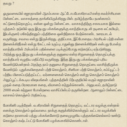
தவறு ?
ஒருவகையில் சுஜாதாவின் ஆரம்பகால ஆட்டோபயோகிராஃபி
என்ற கவர்ச்சியான
பின்னட்டை வாசகத்தை தாங்கியிருக்கிறது மிஸ். தமிழ்த்தாயே நமஸ்காரம்.
கட்டுரைத்தொகுப்பு. என்ன ஒன்று பின்னட்டை வாசகத்திற்கு சகாயமாக இல்லை
புத்தகம். நடுவில் ஒரு இருபது பக்கங்களுக்கு வாத்தியாருடன் நடிகை லட்சுமியும்,
இயக்குனர் மகேந்திரனும் பத்திரிகை ஒன்றிற்காக மேற்கொண்ட உரையாடல்
வருகிறது. சவசவ என்று இருக்கிறது. குறிப்பாக, இப்போதைய அரசியல் பற்றி என்ன
நினைக்கிறீர்கள் என்று கேட்டால் உருப்புடாதுன்னு நினைக்கிறேன் என்பது போன்ற
வாத்தியாரின் அக்மார்க் பதில்களை படிக்கும்போது கடுகடுப்பு ஏற்படுகிறது.
அடுத்து ஒரு இருபது பக்கங்களுக்கு தனுமை என்ற சிறுகதைத் தொகுப்புக்கு
வாத்தியார் எழுதிய மதிப்பீடு வருகிறது. இந்த இருபது பக்கங்களும் புரிய
வேண்டுமென்றால் அதற்கு நாம் தனுமை சிறுகதைத் தொகுப்பை வாசித்திருக்க
வேண்டும். புதுக்கவிதைகள் பற்றி கொஞ்சம், சினிமா பற்றி கொஞ்சம், கம்ப்யூட்டர்
பற்றிய மிகைப்படுத்தப்பட்ட வர்ணனைகள் கொஞ்சம் என்று கொஞ்சம் கொஞ்சம்
அலுப்பூட்டக்கூடிய விஷயங்கள். புத்தகத்தின் பிற்பகுதியில் வரும் சுஜாதாவின்
முதல் கதை பிரசுரமான கதை, விமானம் கற்றுக்கொண்ட அனுபவம், தமிழ்நாடு
2000 மைல் சுற்றுலா போன்றவை வாசிப்பின்பம் தருகின்றன. ஆனாலும் பின்னட்டை
வாசகம் கொஞ்சம் அதிகப்படி.
மோகினி படித்தேன். வ.கீராவின் சிறுகதைத் தொகுப்பு. வட்டார வழக்கு என்றால்
எனக்கு கொஞ்சம் ஒவ்வாமை. நாக்கு சுளுக்கிக்கொள்ளும். வட்டார வழக்கின்
கடுமை தாளாமல் பத்து பக்கங்களோடு தலைமுழுகிய புத்தகங்களெல்லாம் உண்டு.
கொஞ்சம் கஷ்டப்பட்டு மோகினி பழக்கமாகிக்கொண்டாள்.