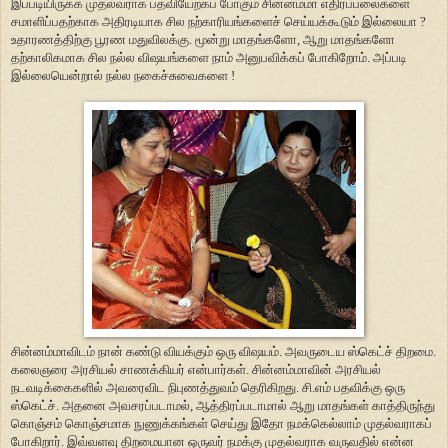
இப்படியிருக்க முதல்வராக பதவியேற்கப் போகும் சின்னம்மா எதிர்ப்பலைகளை
சமாளிப்பதற்காக அதிரடியாக சில நற்காரியங்களைச் செய்யக்கூடும் இல்லையா ?
உதாரணத்திற்கு பூரண மதுவிலக்கு. மூன்று மாதங்களோ, ஆறு மாதங்களோ
தற்காலிகமாக சில நல்ல விஷயங்களை நாம் அனுபவிக்கப் போகிறோம். அப்படி
இல்லையென்றால் நல்ல நகைச்சுவைகளை !
சின்னம்மாவிடம் நான் கண்டு வியக்கும் ஒரு விஷயம். அவருடைய ஸ்கெட்ச் திறமை.
கலைஞரை அரசியல் சாணக்கியர் என்பார்கள். சின்னம்மாவின் அரசியல்
நடவடிக்கைகளில் அவரைவிட நிபுணத்துவம் தெரிகிறது. சி.எம் பதவிக்கு ஒரு
ஸ்கெட்ச். அதனை அவசரப்படாமல், ஆத்திரப்படாமால் ஆறு மாதங்கள் காத்திருந்து
கொஞ்சம் கொஞ்சமாக நுணுக்கங்கள் செய்து இதோ நமக்கெல்லாம் முதல்வராகப்
போகிறார். இவ்வளவு திறமையான ஒருவர் நமக்கு முதல்வராக வருவதில் என்ன