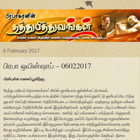
6 February 2017
பிரபா ஒயின்ஷாப் – 06022017
அன்புள்ள வலைப்பூவிற்கு,
நேற்று மதியம் தொலைக்காட்சியில் ஜாலியாக ஜல்லிக்கட்டு லைவ்
பார்த்துக்கொண்டிருந்த சமயத்தில் அதனை ரத்து செய்துவிட்டு ஒளிபரப்பிய அந்த
துயரச் செய்தி உங்களை அதிர்ச்சியடைய செய்திருக்கும். ஏறத்தாழ தமிழக மக்கள்
எல்லோரும் அதிர்ச்சியில் தான் இருக்கிறார்கள்.
தமிழில்
நாயை அடிப்பானேன் பீயை
சுமப்பானேன்
என்றொரு சொலவடை உண்டு. நம் மக்களைப் பார்த்தால் அதுதான்
நினைவுக்கு வருகிறது. ரைட்டு, இப்பொழுது புலம்பி ஆகப்போவது எதுவுமில்லை.
நம்மால் முடிந்தவரையில் இச்சூழலை நேர்மறையாக எடுத்துக்கொள்வதை தவிர
வேறு வழியில்லை. இப்படி யோசித்துப் பாருங்கள். இப்பொழுது சின்னம்மாவிற்கு
எதிர்ப்பு அலை பயங்கரமாக இருக்கிறது. இது அவர்களுக்கே தெரியும். நிலை