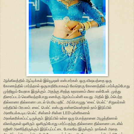
ஆங்கிலத்தில் ஆப்டிக்கல் இல்யூஷன் என்பார்கள். ஒரு விஷயத்தை ஒரு
கோணத்தில் பார்த்தால் ஒருமாதிரியாகவும் வேறொரு கோணத்தில் பார்க்கும்போது
முற்றிலும் வேறாக இருக்கும். அதற்கு சிறந்த உதாரணம் மீனா என்பேன். முத்து
திரைப்படம் வெளிவந்தபோது எனக்கு ஆரம்பப்பள்ளி வயது. அதில் இடம்பெற்ற
தில்லானா தில்லானா பாடல் பெரிய ஹிட். அப்பொழுது ‘லைட் பெல்ட்’ சிறுவர்கள்
மத்தியில் பிரபலம். லைட் பெல்ட் என்பது என்னவென்றால் நாம் இடுப்பில்
அணியக்கூடிய பெல்ட் சின்னச் சின்ன LED புள்ளிகளால்
அலங்கரிக்கப்பட்டிருக்கும். இடுப்பில் உள்ள ஒரு பொத்தானை அழுத்தினால்
விளக்குகள் ஒளிரும். ஒளிரும்போது பார்ப்பதற்கு தில்லானா தில்லானா பாடலில்
ரஜினி அணிந்திருக்கும் இடுப்புப்பட்டை போலவே இருக்கும். நாங்கள் அதை