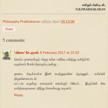
என்றும் அன்புடன்,
N.R.PRABHAKARAN
Philosophy Prabhakaran
உதிர்த்த நேரம்
09:13:00
Share
5 comments:
'பரிவை' சே.குமார்
6 February 2017 at 10:32
ரொம்ப நாளைக்குப் பிறகு உங்க பகிர்வு பார்த்து மகிழ்ச்சி.
வழக்கம் போல் தொகுப்பு நன்று...
நாயை அடிச்சாச்சு இனி சுமந்துதானே ஆகணும்... சசியின்
திருவிளையாடல்.
வட்டார வழக்கு கதைகள் எனக்குப் பிரியம்... இருப்பின் சில
வார்த்தைகளை புரிந்து கொள்வது கடினம்.
Reply