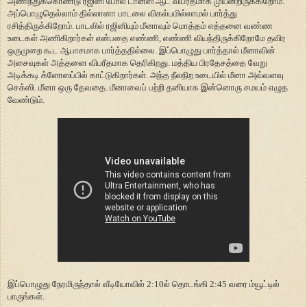
அணிந்துக்கொண்டு ரஜினி போல டான்ஸ் ஆட விபரீதமாக முயன்றிருக்கிறோம்.
அப்பொழுதெல்லாம் தில்லானா பாடலை விகல்பமில்லாமல் பார்த்து
ரசித்திருக்கிறோம். பாடலில் ரஜினியும் மீனாவும் மொத்தம் எத்தனை வண்ண
உடைகள் அணிகிறார்கள் என்பதை எண்ணி, எண்ணி வியந்திருக்கிறோமே தவிர
ஒருமுறை கூட ஆபாசமாக பார்த்ததில்லை. இப்பொழுது பார்த்தால் மீனாவின்
அசைவுகள் அத்தனை விபரீதமாக தெரிகிறது. மத்திய பிரதேசத்தை வேறு
அடிக்கடி க்ளோஸப்பில் காட்டுகிறார்கள். அந்த நீலநிற உடையில் மீனா அவ்வளவு
செக்ஸி. மீனா ஒரு தேவதை. மீனாவைப் பற்றி தனியாக இன்னொரு சமயம் எழுத
வேண்டும்.
இப்பொழுது நேரமிருந்தால் வீடியோவில் 2:10ல் தொடங்கி 2:45 வரை ம்யூட்டில்
பாருங்கள்.