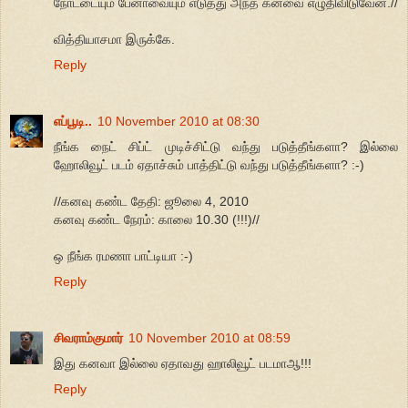
நோட்டையும் பேனாவையும் எடுத்து அந்த கனவை எழுதிவிடுவேன்.//
வித்தியாசமா இருக்கே.
Reply
எப்பூடி..
10 November 2010 at 08:30
நீங்க நைட் சிப்ட் முடிச்சிட்டு வந்து படுத்தீங்களா? இல்லை
ஹோலிவூட் படம் ஏதாச்சும் பாத்திட்டு வந்து படுத்தீங்களா? :-)
//கனவு கண்ட தேதி: ஜூலை 4, 2010
கனவு கண்ட நேரம்: காலை 10.30 (!!!)//
ஒ நீங்க ரமணா பாட்டியா :-)
Reply
சிவராம்குமார்
10 November 2010 at 08:59
இது கனவா இல்லை ஏதாவது ஹாலிவூட் படமாஆ!!!
Reply