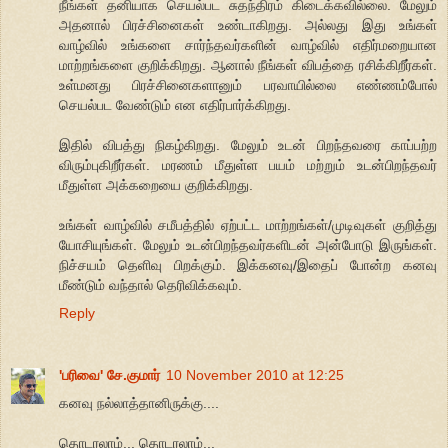
நீங்கள் தனியாக செயல்பட சுதந்திரம் கிடைக்கவில்லை. மேலும்
அதனால் பிரச்சினைகள் உண்டாகிறது. அல்லது இது உங்கள்
வாழ்வில் உங்களை சார்ந்தவர்களின் வாழ்வில் எதிர்மறையான
மாற்றங்களை குறிக்கிறது. ஆனால் நீங்கள் விபத்தை ரசிக்கிறீர்கள்.
உள்மனது பிரச்சினைகளானும் பரவாயில்லை எண்ணம்போல்
செயல்பட வேண்டும் என எதிர்பார்க்கிறது.
இதில் விபத்து நிகழ்கிறது. மேலும் உடன் பிறந்தவரை காப்பற்ற
விரும்புகிறீர்கள். மரணம் மீதுள்ள பயம் மற்றும் உடன்பிறந்தவர்
மீதுள்ள அக்கறையை குறிக்கிறது.
உங்கள் வாழ்வில் சமீபத்தில் ஏற்பட்ட மாற்றங்கள்/முடிவுகள் குறித்து
யோசியுங்கள். மேலும் உடன்பிறந்தவர்களிடன் அன்போடு இருங்கள்.
நிச்சயம் தெளிவு பிறக்கும். இக்கனவு/இதைப் போன்ற கனவு
மீண்டும் வந்தால் தெரிவிக்கவும்.
Reply
'பரிவை' சே.குமார்
10 November 2010 at 12:25
கனவு நல்லாத்தானிருக்கு....
தொடரலாம்... தொடரலாம்...