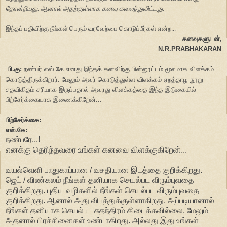
தோன்றியது. ஆனால் அதற்குள்ளாக கனவு கலைந்துவிட்டது.
இந்தப் பதிவிற்கு நீங்கள் பெரும் வரவேற்பை கொடுப்பீர்கள் என்ற...
கனவுகளுடன்,
N.R.PRABHAKARAN
பி.கு:
நண்பர் எஸ்.கே எனது இந்தக் கனவிற்கு பின்னூட்டம் மூலமாக விளக்கம்
கொடுத்திருக்கிறார். மேலும் அவர் கொடுத்துள்ள விளக்கம் ஏறத்தாழ நூறு
சதவிகிதம் சரியாக இருப்பதால் அவரது விளக்கத்தை இந்த இடுகையில்
பிற்சேர்க்கையாக இணைக்கிறேன்...
பிற்சேர்க்கை:
எஸ்.கே:
நண்பரே...!
எனக்கு தெரிந்தவரை உங்கள் கனவை விளக்குகிறேன்...
வயல்வெளி பாதுகாப்பான / வசதியான இடத்தை குறிக்கிறது.
ஜெட் / விண்கலம் நீங்கள் தனியாக செயல்பட விரும்புவதை
குறிக்கிறது. புதிய வழிகளில் நீங்கள் செயல்பட விரும்புவதை
குறிக்கிறது. ஆனால் அது விபத்துக்குள்ளாகிறது. அப்படியானால்
நீங்கள் தனியாக செயல்பட சுதந்திரம் கிடைக்கவில்லை. மேலும்
அதனால் பிரச்சினைகள் உண்டாகிறது. அல்லது இது உங்கள்