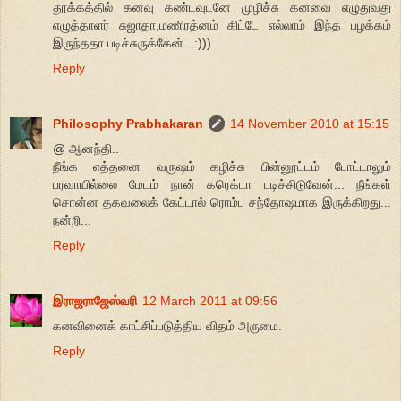
தூக்கத்தில் கனவு கண்டவுடனே முழிச்சு கனவை எழுதுவது
எழுத்தாளர் சுஜாதா,மணிரத்னம் கிட்டே எல்லாம் இந்த பழக்கம்
இருந்ததா படிச்சுருக்கேன்...:)))
Reply
Philosophy Prabhakaran
14 November 2010 at 15:15
@ ஆனந்தி..
நீங்க எத்தனை வருஷம் கழிச்சு பின்னூட்டம் போட்டாலும்
பரவாயில்லை மேடம் நான் கரெக்டா படிச்சிடுவேன்... நீங்கள்
சொன்ன தகவலைக் கேட்டால் ரொம்ப சந்தோஷமாக இருக்கிறது...
நன்றி...
Reply
இராஜராஜேஸ்வரி
12 March 2011 at 09:56
கனவினைக் காட்சிப்படுத்திய விதம் அருமை.
Reply