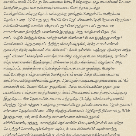
கனவில், மணி அப்போது தோராயமாக இரவு 8 இருக்கும். ஒரு வயல்வெளி போன்ற
நிலத்தில் நானும் என் தங்கையும் கைகளை கோர்த்தபடி நடந்து
சென்றுக்கொண்டிருந்தோம். எங்களுக்கு முன்னும் பின்னும் சில மனிதர்கள்
தென்பட்டனர். அப்போது ஒரு மிகப்பெரிய ஜெட் விமானம் அபரிமிதமான நெருப்பை
கக்கிக்கொண்டு வானில் பல்டியடிப்பதும் செங்குத்தாக பரப்பதுமாக பல
சாகசங்களை நிகழ்த்திய வண்ணம் இருந்தது. அது சக்திமான் தொடரில்
காட்டப்படும் வேற்றுக்கிரக மனிதர்களின் விண்கலம் போல இருந்தது என்றும்
சொல்லலாம். அது தரைமட்டத்திற்கு மிகவும் அருகில், அதே சமயம் எங்கள்
தலைக்கு நேரே அல்லாமல் சில கிலோமீட்டர்கள் தள்ளியே பறந்தது. திடீரென அந்த
ஜெட் விமானம் கொஞ்சம் கொஞ்சமாக கீழே விழுவது போல தெரிந்தது. நாங்கள்
சற்று தொலைவில் இருந்தாலும் அவ்வளவு பெரிய விண்கலம் விழுந்தால் அது
எப்படிப்பட்ட தாக்கத்தை ஏற்படுத்தும் என்பதை உணர முடிந்தது. பேரழிவு
வரப்போகிறது என்று உணர்ந்த போதிலும் என் மனம் அந்த பிரம்மாண்டமான
காட்சியை ரசித்துக்கொண்டிருந்தது. ஆனாலும் எப்படியாவது தங்கையை மட்டும்
காப்பாற்றி விட வேண்டுமென துடித்தேன். அந்த வயல்வெளியில் ஓடினாலும்
பயனில்லை என்ற காரணத்தினால் நாங்கள் அசையாமல் வானத்தைப் பார்த்தபடி
இருந்தோம். சில நொடிகளில் பலமான சத்தத்தோடு அந்த விண்கலம் தரையில்
விழுந்து அதன் சுற்றுவட்டாரத்தை நாசமாக்கியது. நல்லவேளையாக அதன் தாக்கம்
எங்களை நெருங்கவில்லை. கீழே விழுந்த விண்கலம் அத்தோடு நில்லாமல் பூமியில்
இருந்த கார், பஸ், லாரி போன்ற வாகனங்களை எல்லாம் தூக்கி
வீசிக்கொண்டிருந்தது. வானத்தில் ஆங்காங்கே வெடிகுண்டுகள் போல ஏதோ
வெடித்துக்கொண்டிருக்கின்றன. அப்படியே வயல்வெளியில் அண்ணாந்து
படுத்துக்கொண்டு வானத்தில் நடக்கும் வேடிக்கைகளை ரசிக்கலாம் என்று