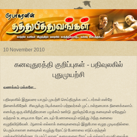
10 November 2010
கனவுதுரத்தி குறிப்புகள் - பதிவுலகில்
புதுமுயற்சி
வணக்கம் மக்களே...
பதிவுலகில் இதுவரை யாரும் முயற்சி செய்திருக்க மாட்டார்கள் என்றே
நினைக்கிறேன். சிலருக்கு பிடிக்கலாம் மற்றவர்கள் முட்டாள்தனமாக நினைக்கலாம்.
எனக்கு ஒரு விசித்திரமான பழக்கம் உண்டு. தூங்கும்போது கனவுகள் ஏதேனும்
வந்தால் உடனடியாக நோட்டையும் பேனாவையும் எடுத்து அந்த கனவை
எழுதிவிடுவேன். ஆனால் எல்லாக் கனவுகளையும் இதுபோல எழுத முடிவதில்லை.
பெரும்பாலான கனவுகள் எழுந்து நோட்டு பேனாவை எடுப்பதற்குள்
மறந்துவிடுகின்றன. பெரும்
”
பலான
”
கனவுகளை நோட்டில் எல்லாம் எழுதி வைக்க