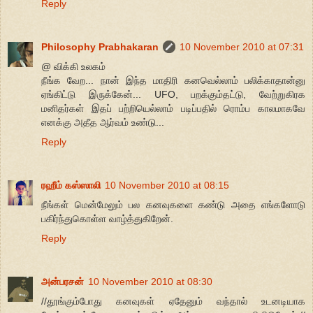
Reply
Philosophy Prabhakaran
10 November 2010 at 07:31
@ விக்கி உலகம்
நீங்க வேற... நான் இந்த மாதிரி கனவெல்லாம் பலிக்காதான்னு
ஏங்கிட்டு இருக்கேன்... UFO, பறக்கும்தட்டு, வேற்றுகிரக
மனிதர்கள் இதப் பற்றியெல்லாம் படிப்பதில் ரொம்ப காலமாகவே
எனக்கு அதீத ஆர்வம் உண்டு...
Reply
ரஹீம் கஸ்ஸாலி
10 November 2010 at 08:15
நீங்கள் மென்மேலும் பல கனவுகளை கண்டு அதை எங்களோடு
பகிர்ந்துகொள்ள வாழ்த்துகிறேன்.
Reply
அன்பரசன்
10 November 2010 at 08:30
//தூங்கும்போது கனவுகள் ஏதேனும் வந்தால் உடனடியாக