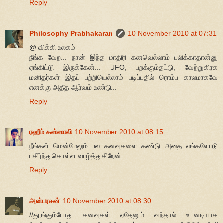
Reply
Philosophy Prabhakaran
10 November 2010 at 07:31
@ விக்கி உலகம்
நீங்க வேற... நான் இந்த மாதிரி கனவெல்லாம் பலிக்காதான்னு
ஏங்கிட்டு இருக்கேன்... UFO, பறக்கும்தட்டு, வேற்றுகிரக
மனிதர்கள் இதப் பற்றியெல்லாம் படிப்பதில் ரொம்ப காலமாகவே
எனக்கு அதீத ஆர்வம் உண்டு...
Reply
ரஹீம் கஸ்ஸாலி
10 November 2010 at 08:15
நீங்கள் மென்மேலும் பல கனவுகளை கண்டு அதை எங்களோடு
பகிர்ந்துகொள்ள வாழ்த்துகிறேன்.
Reply
அன்பரசன்
10 November 2010 at 08:30
//தூங்கும்போது கனவுகள் ஏதேனும் வந்தால் உடனடியாக