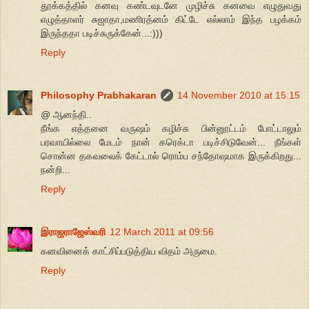
தூக்கத்தில் கனவு கண்டவுடனே முழிச்சு கனவை எழுதுவது
எழுத்தாளர் சுஜாதா,மணிரத்னம் கிட்டே எல்லாம் இந்த பழக்கம்
இருந்ததா படிச்சுருக்கேன்...:)))
Reply
Philosophy Prabhakaran
14 November 2010 at 15:15
@ ஆனந்தி..
நீங்க எத்தனை வருஷம் கழிச்சு பின்னூட்டம் போட்டாலும்
பரவாயில்லை மேடம் நான் கரெக்டா படிச்சிடுவேன்... நீங்கள்
சொன்ன தகவலைக் கேட்டால் ரொம்ப சந்தோஷமாக இருக்கிறது...
நன்றி...
Reply
இராஜராஜேஸ்வரி
12 March 2011 at 09:56
கனவினைக் காட்சிப்படுத்திய விதம் அருமை.
Reply