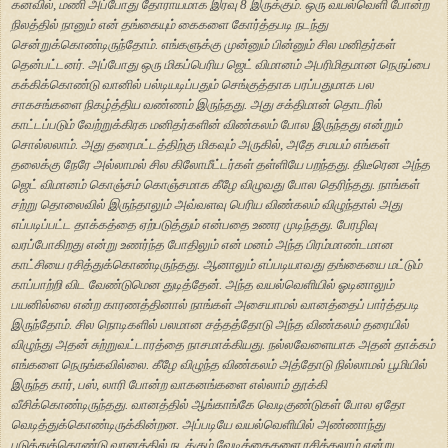
கனவில், மணி அப்போது தோராயமாக இரவு 8 இருக்கும். ஒரு வயல்வெளி போன்ற
நிலத்தில் நானும் என் தங்கையும் கைகளை கோர்த்தபடி நடந்து
சென்றுக்கொண்டிருந்தோம். எங்களுக்கு முன்னும் பின்னும் சில மனிதர்கள்
தென்பட்டனர். அப்போது ஒரு மிகப்பெரிய ஜெட் விமானம் அபரிமிதமான நெருப்பை
கக்கிக்கொண்டு வானில் பல்டியடிப்பதும் செங்குத்தாக பரப்பதுமாக பல
சாகசங்களை நிகழ்த்திய வண்ணம் இருந்தது. அது சக்திமான் தொடரில்
காட்டப்படும் வேற்றுக்கிரக மனிதர்களின் விண்கலம் போல இருந்தது என்றும்
சொல்லலாம். அது தரைமட்டத்திற்கு மிகவும் அருகில், அதே சமயம் எங்கள்
தலைக்கு நேரே அல்லாமல் சில கிலோமீட்டர்கள் தள்ளியே பறந்தது. திடீரென அந்த
ஜெட் விமானம் கொஞ்சம் கொஞ்சமாக கீழே விழுவது போல தெரிந்தது. நாங்கள்
சற்று தொலைவில் இருந்தாலும் அவ்வளவு பெரிய விண்கலம் விழுந்தால் அது
எப்படிப்பட்ட தாக்கத்தை ஏற்படுத்தும் என்பதை உணர முடிந்தது. பேரழிவு
வரப்போகிறது என்று உணர்ந்த போதிலும் என் மனம் அந்த பிரம்மாண்டமான
காட்சியை ரசித்துக்கொண்டிருந்தது. ஆனாலும் எப்படியாவது தங்கையை மட்டும்
காப்பாற்றி விட வேண்டுமென துடித்தேன். அந்த வயல்வெளியில் ஓடினாலும்
பயனில்லை என்ற காரணத்தினால் நாங்கள் அசையாமல் வானத்தைப் பார்த்தபடி
இருந்தோம். சில நொடிகளில் பலமான சத்தத்தோடு அந்த விண்கலம் தரையில்
விழுந்து அதன் சுற்றுவட்டாரத்தை நாசமாக்கியது. நல்லவேளையாக அதன் தாக்கம்
எங்களை நெருங்கவில்லை. கீழே விழுந்த விண்கலம் அத்தோடு நில்லாமல் பூமியில்
இருந்த கார், பஸ், லாரி போன்ற வாகனங்களை எல்லாம் தூக்கி
வீசிக்கொண்டிருந்தது. வானத்தில் ஆங்காங்கே வெடிகுண்டுகள் போல ஏதோ
வெடித்துக்கொண்டிருக்கின்றன. அப்படியே வயல்வெளியில் அண்ணாந்து
படுத்துக்கொண்டு வானத்தில் நடக்கும் வேடிக்கைகளை ரசிக்கலாம் என்று