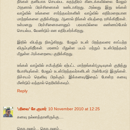
நீங்கள் தனியாக செயல்பட சுதந்திரம் கிடைக்கவில்லை. மேலும்
அதனால் பிரச்சினைகள் உண்டாகிறது. அல்லது இது உங்கள்
வாழ்வில் உங்களை சார்ந்தவர்களின் வாழ்வில் எதிர்மறையான
மாற்றங்களை குறிக்கிறது. ஆனால் நீங்கள் விபத்தை ரசிக்கிறீர்கள்.
உள்மனது பிரச்சினைகளானும் பரவாயில்லை எண்ணம்போல்
செயல்பட வேண்டும் என எதிர்பார்க்கிறது.
இதில் விபத்து நிகழ்கிறது. மேலும் உடன் பிறந்தவரை காப்பற்ற
விரும்புகிறீர்கள். மரணம் மீதுள்ள பயம் மற்றும் உடன்பிறந்தவர்
மீதுள்ள அக்கறையை குறிக்கிறது.
உங்கள் வாழ்வில் சமீபத்தில் ஏற்பட்ட மாற்றங்கள்/முடிவுகள் குறித்து
யோசியுங்கள். மேலும் உடன்பிறந்தவர்களிடன் அன்போடு இருங்கள்.
நிச்சயம் தெளிவு பிறக்கும். இக்கனவு/இதைப் போன்ற கனவு
மீண்டும் வந்தால் தெரிவிக்கவும்.
Reply
'பரிவை' சே.குமார்
10 November 2010 at 12:25
கனவு நல்லாத்தானிருக்கு....
தொடரலாம்... தொடரலாம்...