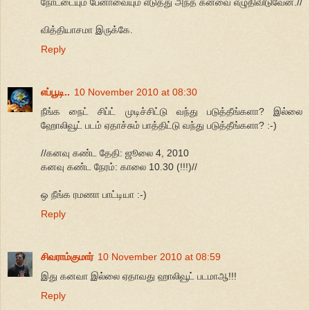
நோட்டையும் பேனாவையும் எடுத்து அந்த கனவை எழுதிவிடுவேன்.//
வித்தியாசமா இருக்கே.
Reply
எப்பூடி..
10 November 2010 at 08:30
நீங்க நைட் சிப்ட் முடிச்சிட்டு வந்து படுத்தீங்களா? இல்லை
ஹோலிவூட் படம் ஏதாச்சும் பாத்திட்டு வந்து படுத்தீங்களா? :-)
//கனவு கண்ட தேதி: ஜூலை 4, 2010
கனவு கண்ட நேரம்: காலை 10.30 (!!!)//
ஒ நீங்க ரமணா பாட்டியா :-)
Reply
சிவராம்குமார்
10 November 2010 at 08:59
இது கனவா இல்லை ஏதாவது ஹாலிவூட் படமாஆ!!!
Reply