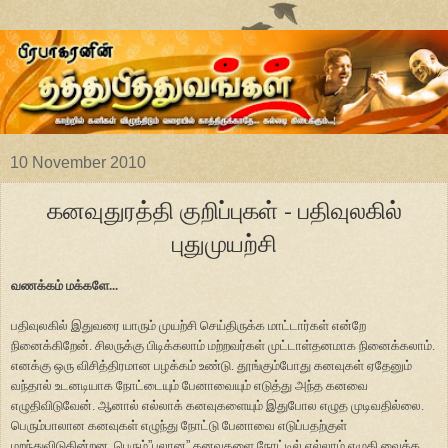
10 November 2010
கனவுதுரத்தி குறிப்புகள் - பதிவுலகில்
புதுமுயற்சி
வணக்கம் மக்களே...
பதிவுலகில் இதுவரை யாரும் முயற்சி செய்திருக்க மாட்டார்கள் என்றே
நினைக்கிறேன். சிலருக்கு பிடிக்கலாம் மற்றவர்கள் முட்டாள்தனமாக நினைக்கலாம்.
எனக்கு ஒரு விசித்திரமான பழக்கம் உண்டு. தூங்கும்போது கனவுகள் ஏதேனும்
வந்தால் உடனடியாக நோட்டையும் பேனாவையும் எடுத்து அந்த கனவை
எழுதிவிடுவேன். ஆனால் எல்லாக் கனவுகளையும் இதுபோல எழுத முடிவதில்லை.
பெரும்பாலான கனவுகள் எழுந்து நோட்டு பேனாவை எடுப்பதற்குள்
மறந்துவிடுகின்றன. பெரும்
”
பலான
”
கனவுகளை நோட்டில் எல்லாம் எழுதி வைக்க