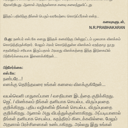
தோன்றியது. ஆனால் அதற்குள்ளாக கனவு கலைந்துவிட்டது.
இந்தப் பதிவிற்கு நீங்கள் பெரும் வரவேற்பை கொடுப்பீர்கள் என்ற...
கனவுகளுடன்,
N.R.PRABHAKARAN
பி.கு:
நண்பர் எஸ்.கே எனது இந்தக் கனவிற்கு பின்னூட்டம் மூலமாக விளக்கம்
கொடுத்திருக்கிறார். மேலும் அவர் கொடுத்துள்ள விளக்கம் ஏறத்தாழ நூறு
சதவிகிதம் சரியாக இருப்பதால் அவரது விளக்கத்தை இந்த இடுகையில்
பிற்சேர்க்கையாக இணைக்கிறேன்...
பிற்சேர்க்கை:
எஸ்.கே:
நண்பரே...!
எனக்கு தெரிந்தவரை உங்கள் கனவை விளக்குகிறேன்...
வயல்வெளி பாதுகாப்பான / வசதியான இடத்தை குறிக்கிறது.
ஜெட் / விண்கலம் நீங்கள் தனியாக செயல்பட விரும்புவதை
குறிக்கிறது. புதிய வழிகளில் நீங்கள் செயல்பட விரும்புவதை
குறிக்கிறது. ஆனால் அது விபத்துக்குள்ளாகிறது. அப்படியானால்
நீங்கள் தனியாக செயல்பட சுதந்திரம் கிடைக்கவில்லை. மேலும்
அதனால் பிரச்சினைகள் உண்டாகிறது. அல்லது இது உங்கள்