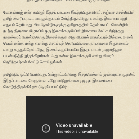
மோகன்ராஜ் என்ற கவிஞர் இந்தப் பாடலை இயற்றியிருக்கிறார். தஞ்சை செல்வியின்
தமிழ் உச்சரிப்பு கூட பாடலுக்கு பலம் சேர்த்திருக்கிறது. எனக்கு இசையை பற்றி
எதுவும் தெரியாது. சில ஆண்டுகளுக்கு தமிழகத்தின் தென்மாவட்டமொன்றில்
நடந்த திருமண விழாவில் ஒரு இசைக்கருவியின் இசையை கேட்க நேர்ந்தது.
நாதஸ்வரம் போன்றதொரு இசைக்கருவி அது ஆனால் நாதஸ்வரம் இல்லை. அதன்
பெயர் என்ன என்று எனக்கு சொல்லத் தெரியவில்லை. நாயனமாக இருக்கலாம்
என்று கருதுகிறேன். அந்த இசைக்கருவியையே இந்தப் பாடல் முழுவதிலும்
பயன்படுத்தி இருக்கிறார்கள். அது என்ன இசைக்கருவி என்று விவரம்
தெரிந்தவர்கள் கேட்டு சொல்லுங்கள்.
தமிழிஷில் ஓட்டு போடுவது, பின்னூட்டமிடுவது இதற்கெல்லாம் முன்னதாக முதலில்
இந்தப் பாடலை கேளுங்கள். கீழே பாடுலுக்கான யூடியூப் இணைப்பை
கொடுத்திருக்கிறேன் (ஆடியோ மட்டும்):