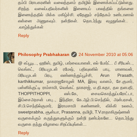
தம்பி பிராபகரனின் வலைத்தளம் தமிழில் இணைக்கப்பட்டுள்ளது.
சிறந்த வலைப்பதிவர்களின் இணையப் பாலத்தில் தங்களை
இணைத்ததில் மிக்க மகிழ்ச்சி. ஏதேனும் சந்தேகம் உண்டானால்
என்னை அணுகவும். நன்றிகள். தொடர்ந்து எழுதுங்கள்.. .
.வாழ்த்துக்கள்
Reply
Philosophy Prabhakaran
24 November 2010 at 05:06
@ எப்பூடி.., ஹரிஸ், துமிழ், பார்வையாளன், எல் போர்ட்.. பீ சீரியஸ்..,
வெங்கட், பிரியமுடன் ரமேஷ், பதிவுலகில் பாபு, மாணவன்,
பிரியமுடன் பிரபு, எண்ணத்துப்பூச்சி, Arun Prasath,
karthikkumar, நாகராஜசோழன் MA, இரவு வானம், சே.குமார்,
பன்னிக்குட்டி ராம்சாமி, வெங்கட் நாகராஜ், ம.தி.சுதா, தல தளபதி,
THOPPITHOPPI, எஸ்.கே, சைவகொத்துப்பரோட்டா,
இம்சைஅரசன் பாபு.., இந்திரா, கே.ஆர்.பி.செந்தில், அன்பரசன்,
சி.பி.செந்தில்குமார், இராமசாமி கண்ணண், விக்கி உலகம்,
sweetprabha, சூன்யா, Prasanna, தமிழி, T.V.ராதாகிருஷ்ணன்
வருகைக்கும் கருத்துகளுக்கும் நன்றி நண்பர்களே... தொடர்ந்து
வருகை தந்து விழாவை சிறப்பியுங்கள்...
Reply