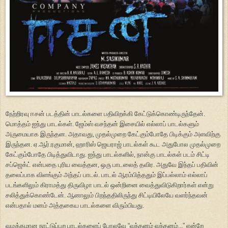
நேற்றிரவு ஈசன் படத்தின் பாடல்களை பதிவிறக்கி கேட்டுக்கொண்டிருந்தேன்.
மொத்தம் ஐந்து பாடல்கள். ஜேம்ஸ் வசந்தன் இசையில் எல்லாப் பாடல்களும்
அருமையாக இருந்தன. அதாவது, முதல்முறை கேட்கும்போதே பிடிக்கும் அளவிற்கு
இருந்தன. ஏ.ஆர்.ரகுமான், ஹாரிஸ் ஜெயராஜ் பாடல்கள் கூட அதுபோல முதல்முறை
கேட்கும்போதே பிடித்துவிடாது. ஐந்து பாடல்களில், நான்கு பாடல்கள் படம் சிட்டி
சப்ஜெக்ட் என்பதை புரிய வைத்தன, ஒரு பாடலைத் தவிர. அதுவே இந்தப் பதிவின்
தலைப்பாக விளங்கும் அந்தப் பாடல். பாடல் ஆரம்பித்ததும் இப்பல்லாம் எல்லாப்
படங்களிலும் கிராமத்து திருவிழா பாடல் ஒன்றினை வைத்துவிடுகிறார்கள் என்று
சலித்துக்கொண்டேன். ஆனாலும் பிறந்ததிலிருந்து சிட்டியிலேயே வளர்ந்தவன்
என்பதால் மனம் அத்தகைய பாடல்களை விரும்பியது.
வழக்கமான நாட்டுப்புற பாடல்களைப் போலவே
“
வந்தனம் வந்தனம்...
”
என்றே