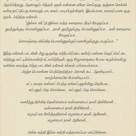
ஆரம்பித்தது. ஆனாலும் அந்தக் குரல் என்னை ஏதோ செய்தது. தஞ்சை செல்வி
என்ற நாட்டுப்புற கலைஞர் பாடலைப் பாடியிருக்கிறார். இயல்பான, கரகரப்பான ஒரு
குரல். அடுத்த வரிகள்...
“
ஜில்லா விட்டு ஜில்லா வந்த கதையை நீயும் கேளுய்யா...
தூத்துக்குடி பொண்ணுய்யா... நான் தூத்துக்குடி பொண்ணுய்யா... என் கதையை
கேளுய்யா...
சொகத்தை விக்கிற பொண்ணுக்கும் மனசிருக்குது பாருய்யா...
”
இந்த வரிகள் பாடலின் மீது ஒருவித எதிர்பார்ப்பை உண்டு பண்ண ஹெட்செட்டை
எடுத்து மாட்டிக்கொண்டு உட்கார்ந்தேன். ஒரு சிறுகதையை போல சுருக்கென்று
வலிக்க வைத்த அந்த பாடலின் வரிகள் உங்கள் பார்வைக்காக...
அஞ்சு பொண்ண பெத்தெடுத்தா அரசன் கூட ஆண்டியாம்...
வாழ்க்கையில போண்டியாம்...
எட்டாவதா என்னப் பெத்த எங்கப்பனுக்கிது தெரியல...
சுப்பனும் அத சொல்லல... சுப்பனும் அத சொல்லல...
வளர்ந்து நிக்கிற தென்னையா வக்கனையா நான் நின்னேன்...
வக்கனையா நான் நின்னேன்...
எழயும் கர சேர்த்ததினால் எழரையா நான் ஆனேன்...
எழரையா நான் ஆனேன்...
அங்க சுத்தி இங்க சுத்தி வந்தானய்யா மாப்பிள்ளை...