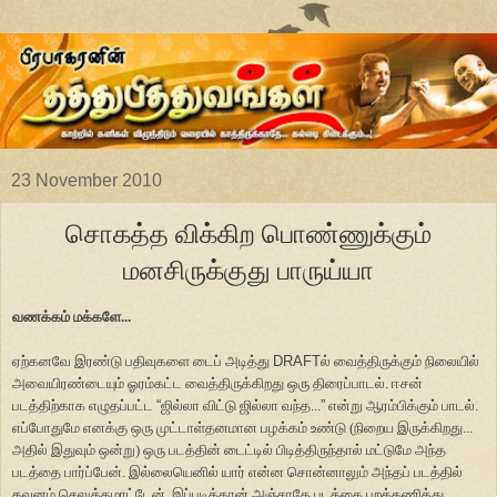
23 November 2010
சொகத்த விக்கிற பொண்ணுக்கும்
மனசிருக்குது பாருய்யா
வணக்கம் மக்களே...
ஏற்கனவே இரண்டு பதிவுகளை டைப் அடித்து
DRAFT
ல் வைத்திருக்கும் நிலையில்
அவையிரண்டையும் ஓரம்கட்ட வைத்திருக்கிறது ஒரு திரைப்பாடல். ஈசன்
படத்திற்காக எழுதப்பட்ட
“
ஜில்லா விட்டு ஜில்லா வந்த...
”
என்று ஆரம்பிக்கும் பாடல்.
எப்போதுமே எனக்கு ஒரு முட்டாள்தனமான பழக்கம் உண்டு (நிறைய இருக்கிறது...
அதில் இதுவும் ஒன்று) ஒரு படத்தின் டைட்டில் பிடித்திருந்தால் மட்டுமே அந்த
படத்தை பார்ப்பேன். இல்லையெனில் யார் என்ன சொன்னாலும் அந்தப் படத்தில்
கவனம் செலுத்தமாட்டேன். இப்படித்தான் அஞ்சாதே படத்தை புறக்கணித்து