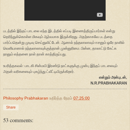
படத்தில் இந்தப் பாடலை எந்த இடத்தில் எப்படி இணைத்திருப்பார்கள் என்று
தெரிந்துக்கொள்ள மிகவும் ஆர்வமாக இருக்கிறது. அதற்காகவே படத்தை
பார்ப்பதென்று முடிவு செய்துவிட்டேன். ஆனால் நந்தலாலாவும் ஈசனும் ஒரே நாளில்
வெளியானால் நந்தலாலாவுக்குத்தான் முன்னுரிமை. பின்ன, தாலாட்டு கேட்க
நானும் எத்தனை நாள் தான் காத்திருப்பது.
உபரித்தகவல்: பாடகி சின்மயி இரண்டு நாட்களுக்கு முன்பு இந்தப் பாடலையும்
அதன் வரிகளையும் புகழ்ந்து ட்வீட்டியிருக்கிறார்.
என்றும் அன்புடன்,
N.R.PRABHAKARAN
Philosophy Prabhakaran
உதிர்த்த நேரம்
07:25:00
Share
53 comments: