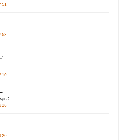
7:51
7:53
ள்..
8:10
..
து :((
8:26
9:20