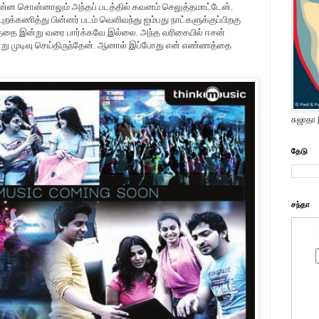
என்ன சொன்னாலும் அந்தப் படத்தில் கவனம் செலுத்தமாட்டேன்.
றக்கணித்து பின்னர் படம் வெளிவந்து ஐம்பது நாட்களுக்குப்பிறகு
த்தை இன்று வரை பார்க்கவே இல்லை. அந்த வரிசையில் ஈசன்
ன்று முடிவு செய்திருந்தேன். ஆனால் இப்போது என் எண்ணத்தை
சுஜாதா
தேடு
சந்தா