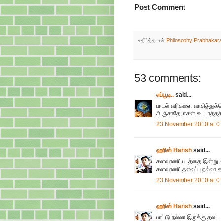
Post Comment
உதிர்த்தவன்
Philosophy Prabhakar
53 comments:
எப்பூடி..
said...
பாடல் வரிகளை வாசித்துக்க
அஞ்சாதே, ஈசன் கூட ரத்தத்
23 November 2010 at 0
ஹரிஸ் Harish
said...
களவாணி படத்தை இன்று வ
களவாணி தலைப்பு நல்லா தா
23 November 2010 at 0
ஹரிஸ் Harish
said...
பாட்டு நல்லா இருக்கு தல..