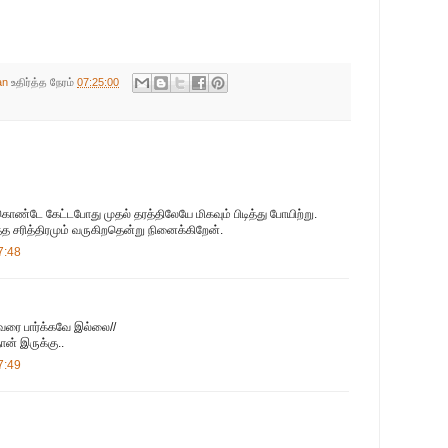
an
உதிர்த்த நேரம்
07:25:00
ொண்டே கேட்டபோது முதல் தரத்திலேயே மிகவும் பிடித்து போயிற்று.
த சரித்திரமும் வருகிறதென்று நினைக்கிறேன்.
7:48
ரை பார்க்கவே இல்லை//
ன் இருக்கு..
7:49