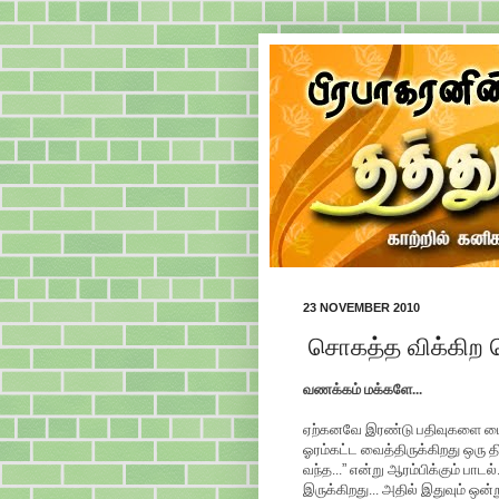
23 NOVEMBER 2010
சொகத்த விக்கிற ப
வணக்கம் மக்களே...
ஏற்கனவே இரண்டு பதிவுகளை டை
ஓரம்கட்ட வைத்திருக்கிறது ஒரு த
வந்த...
”
என்று ஆரம்பிக்கும் பாட
இருக்கிறது... அதில் இதுவும் ஒன்ற