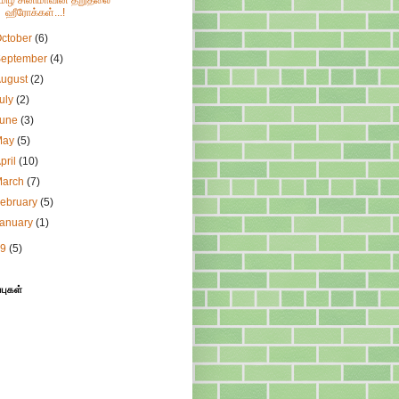
மிழ் சினிமாவின் தறுதலை
ஹீரோக்கள்...!
ctober
(6)
September
(4)
August
(2)
uly
(2)
June
(3)
May
(5)
pril
(10)
March
(7)
ebruary
(5)
January
(1)
09
(5)
்புகள்