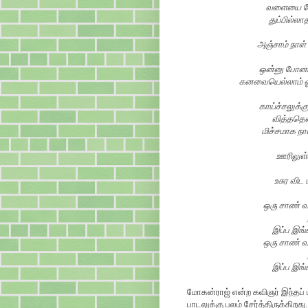
வளையை போல
துப்பில்ல
அஞ்சாம் நாள் 
ஒன்னு போனா 
கனவையெல்லாம் ஓடச
காய்ச்சலுக்கு
வித்ததெல
மிச்சமாக நா
ஊரிலுள்ள
உசுர விட 
ஒரு சாண் வய
இப்ப இங்க
ஒரு சாண் வய
இப்ப இங்க
மோகன்ராஜ் என்ற கவிஞர் இந்தப் ப
பாடலுக்கு பலம் சேர்த்திருக்கிற