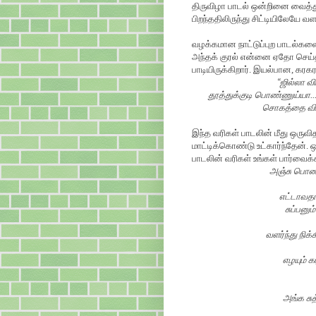
திருவிழா பாடல் ஒன்றினை வைத்த
பிறந்ததிலிருந்து சிட்டியிலேயே
வழக்கமான நாட்டுப்புற பாடல்க
அந்தக் குரல் என்னை ஏதோ செய்த
பாடியிருக்கிறார். இயல்பான, கரகர
“
ஜில்லா வி
தூத்துக்குடி பொண்ணுய்யா..
சொகத்தை விக்
இந்த வரிகள் பாடலின் மீது ஒருவ
மாட்டிக்கொண்டு உட்கார்ந்தேன்
பாடலின் வரிகள் உங்கள் பார்வைக்
அஞ்சு பொண்
எட்டாவதா
சுப்பனு
வளர்ந்து நி
எழயும் 
அங்க சுத