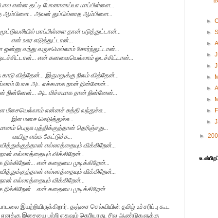
த
 என்ன தட்டி போனானய்யா மாப்பிள்ளை...
ாத ஆம்பிளை... அவன் துப்பில்லாத ஆம்பிளை...
►
O
மூட்டுவலியில் மாப்பிள்ளை தான் படுத்துட்டான்...
►
என் உசுர எடுத்துட்டான்...
►
ஒன்னு வந்து வருசமெல்லாம் சோர்ந்துட்டான்...
►
J
்சிட்டான்... என் கனவையெல்லாம் ஓடச்சிட்டான்...
►
 காடு வித்தேன்... இருமலுக்கு நிலம் வித்தேன்...
►
்லாம் போக அட எச்சமாக நான் நின்னேன்...
►
A
ன் நின்னேன்... அட மிச்சமாக நான் நின்னேன்...
►
 மீசையெல்லாம் என்னச் சுத்தி வந்துச்சு...
►
F
இள மனச கெடுத்துச்சு...
►
மானம் பெருசு புத்திக்குத்தான் தெரிஞ்சது...
►
20
வயிறு எங்க கேட்டுச்சு...
ித்துக்குத்தான் எல்லாத்தையும் விக்கிறேன்...
நான் எல்லாத்தையும் விக்கிறேன்...
உடன்பிறப
 நிக்கிறேன்... என் கதையை முடிக்கிறேன்...
ித்துக்குத்தான் எல்லாத்தையும் விக்கிறேன்...
நான் எல்லாத்தையும் விக்கிறேன்...
 நிக்கிறேன்... என் கதையை முடிக்கிறேன்...
ாடலை இயற்றியிருக்கிறார். தஞ்சை செல்வியின் தமிழ் உச்சரிப்பு கூட
து. எனக்கு இசையை பற்றி எதுவும் தெரியாது. சில ஆண்டுகளுக்கு