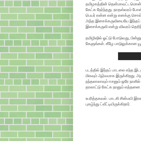
தமிழகத்தின் தென்மாவட்டமொன்ற
கேட்க நேர்ந்தது. நாதஸ்வரம் 
பெயர் என்ன என்று எனக்கு சொல்
அந்த இசைக்கருவியையே இந்தப் பா
இசைக்கருவி என்று விவரம் தெரிந
தமிழிஷில் ஓட்டு போடுவது, பின்
கேளுங்கள். கீழே பாடுலுக்கான ய
படத்தில் இந்தப் பாடலை எந்த இடத
மிகவும் ஆர்வமாக இருக்கிறது. அ
நந்தலாலாவும் ஈசனும் ஒரே நாளில
தாலாட்டு கேட்க நானும் எத்தனை ந
உபரித்தகவல்: பாடகி சின்மயி இரண
புகழ்ந்து ட்வீட்டியிருக்கிறார்.