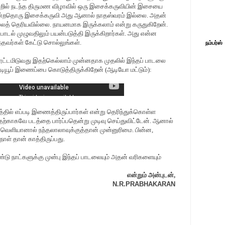
ில் நடந்த திருமண விழாவில் ஒரு இசைக்கருவியின் இசையை
போன்றதொரு இசைக்கருவி அது ஆனால் நாதஸ்வரம் இல்லை. அதன்
லத் தெரியவில்லை. நாயனமாக இருக்கலாம் என்று கருதுகிறேன்.
டல் முழுவதிலும் பயன்படுத்தி இருக்கிறார்கள். அது என்ன
்தவர்கள் கேட்டு சொல்லுங்கள்.
நம்பர்ஸ்
னூட்டமிடுவது இதற்கெல்லாம் முன்னதாக முதலில் இந்தப் பாடலை
ூடியூப் இணைப்பை கொடுத்திருக்கிறேன் (ஆடியோ மட்டும்):
்தில் எப்படி இணைத்திருப்பார்கள் என்று தெரிந்துக்கொள்ள
தற்காகவே படத்தை பார்ப்பதென்று முடிவு செய்துவிட்டேன். ஆனால்
் வெளியானால் நந்தலாலாவுக்குத்தான் முன்னுரிமை. பின்ன,
ாள் தான் காத்திருப்பது.
்டு நாட்களுக்கு முன்பு இந்தப் பாடலையும் அதன் வரிகளையும்
என்றும் அன்புடன்,
N.R.PRABHAKARAN