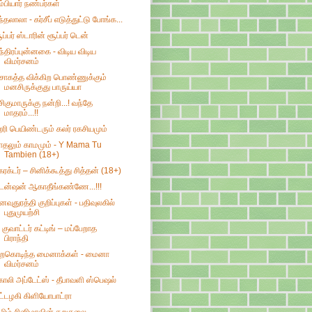
ம்பியார் நண்பர்கள்
ந்தலாலா - கர்சீப் எடுத்துட்டு போங்க...
ூப்பர் ஸ்டாரின் சூப்பர் டென்
ந்திரப்புன்னகை - விடிய விடிய
விமர்சனம்
ொகத்த விக்கிற பொண்ணுக்கும்
மனசிருக்குது பாருய்யா
சிகுமாருக்கு நன்றி...! வந்தே
மாதரம்...!!
ரி பெயிண்டரும் கலர் ரகசியமும்
ாதலும் காமமும் - Y Mama Tu
Tambien (18+)
ேரக்டர் – சினிக்கூத்து சித்தன் (18+)
ென்ஷன் ஆகாதீங்கண்ணே...!!!
னவுதுரத்தி குறிப்புகள் - பதிவுலகில்
புதுமுயற்சி
 குவாட்டர் கட்டிங் – மப்பேறாத
பிராந்தி
ிறகொடிந்த மைனாக்கள் - மைனா
விமர்சனம்
ோலி அப்டேட்ஸ் - தீபாவளி ஸ்பெஷல்
ட்டழகி கிளியோபாட்ரா