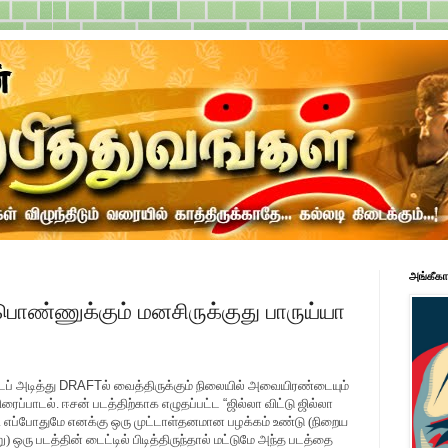
அங்கீகா
ொண்ணுக்கும் மனசிருக்குது பாருய்யா
ப் அடித்து
DRAFT
ல் வைத்திருக்கும் நிலையில் அவையிரண்டையும்
ிரைப்பாடல். ஈசன் படத்திற்காக எழுதப்பட்ட
“
ஜில்லா விட்டு ஜில்லா
ல். எப்போதுமே எனக்கு ஒரு முட்டாள்தனமான பழக்கம் உண்டு (நிறைய
ு) ஒரு படத்தின் டைட்டில் பிடித்திருந்தால் மட்டுமே அந்த படத்தை