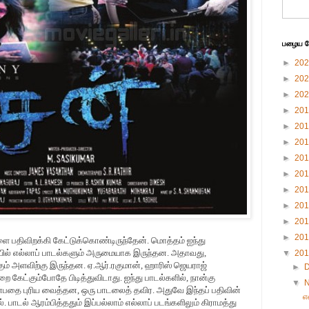
பழைய பே
►
20
►
20
►
20
►
20
►
20
►
20
►
20
►
20
►
20
►
20
►
20
►
20
ளை பதிவிறக்கி கேட்டுக்கொண்டிருந்தேன். மொத்தம் ஐந்து
யில் எல்லாப் பாடல்களும் அருமையாக இருந்தன. அதாவது,
▼
20
கும் அளவிற்கு இருந்தன. ஏ.ஆர்.ரகுமான், ஹாரிஸ் ஜெயராஜ்
►
 கேட்கும்போதே பிடித்துவிடாது. ஐந்து பாடல்களில், நான்கு
▼
 என்பதை புரிய வைத்தன, ஒரு பாடலைத் தவிர. அதுவே இந்தப் பதிவின்
எ
. பாடல் ஆரம்பித்ததும் இப்பல்லாம் எல்லாப் படங்களிலும் கிராமத்து