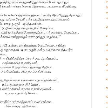
ந
ுவிடுகிறார்கள் என்று சலித்துக்கொண்டேன். ஆனாலும்
 வளர்ந்தவன் என்பதால் மனம் அத்தகைய பாடல்களை விரும்பியது.
ந
ச
ளைப் போலவே
“
வந்தனம் வந்தனம்...
”
என்றே ஆரம்பித்தது. ஆனாலும்
ம
து. தஞ்சை செல்வி என்ற நாட்டுப்புற கலைஞர் பாடலைப்
ப்பான ஒரு குரல். அடுத்த வரிகள்...
ச
ட்டு ஜில்லா வந்த கதையை நீயும் கேளுய்யா...
. நான் தூத்துக்குடி பொண்ணுய்யா... என் கதையை கேளுய்யா...
ச
கிற பொண்ணுக்கும் மனசிருக்குது பாருய்யா...
”
ஹ
ித எதிர்பார்ப்பை உண்டு பண்ண ஹெட்செட்டை எடுத்து
. ஒரு சிறுகதையை போல சுருக்கென்று வலிக்க வைத்த அந்த
க
காக...
ண பெத்தெடுத்தா அரசன் கூட ஆண்டியாம்...
க
வாழ்க்கையில போண்டியாம்...
ட
 என்னப் பெத்த எங்கப்பனுக்கிது தெரியல...
க
ம் அத சொல்லல... சுப்பனும் அத சொல்லல...
வ
க்கிற தென்னையா வக்கனையா நான் நின்னேன்...
வக்கனையா நான் நின்னேன்...
ச
கர சேர்த்ததினால் எழரையா நான் ஆனேன்...
எழரையா நான் ஆனேன்...
க
்தி இங்க சுத்தி வந்தானய்யா மாப்பிள்ளை...
க
பீக்காளிக்கு மறுபிள்ளை...