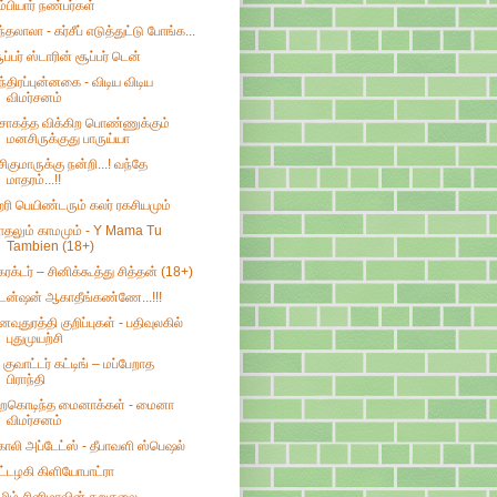
ம்பியார் நண்பர்கள்
ந்தலாலா - கர்சீப் எடுத்துட்டு போங்க...
ூப்பர் ஸ்டாரின் சூப்பர் டென்
ந்திரப்புன்னகை - விடிய விடிய
விமர்சனம்
ொகத்த விக்கிற பொண்ணுக்கும்
மனசிருக்குது பாருய்யா
சிகுமாருக்கு நன்றி...! வந்தே
மாதரம்...!!
ரி பெயிண்டரும் கலர் ரகசியமும்
ாதலும் காமமும் - Y Mama Tu
Tambien (18+)
ேரக்டர் – சினிக்கூத்து சித்தன் (18+)
ென்ஷன் ஆகாதீங்கண்ணே...!!!
னவுதுரத்தி குறிப்புகள் - பதிவுலகில்
புதுமுயற்சி
 குவாட்டர் கட்டிங் – மப்பேறாத
பிராந்தி
ிறகொடிந்த மைனாக்கள் - மைனா
விமர்சனம்
ோலி அப்டேட்ஸ் - தீபாவளி ஸ்பெஷல்
ட்டழகி கிளியோபாட்ரா