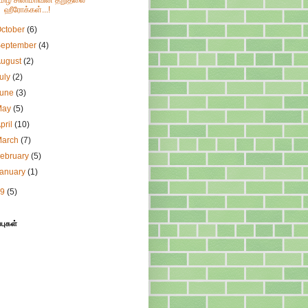
மிழ் சினிமாவின் தறுதலை
ஹீரோக்கள்...!
ctober
(6)
September
(4)
August
(2)
uly
(2)
June
(3)
May
(5)
pril
(10)
March
(7)
ebruary
(5)
January
(1)
09
(5)
்புகள்