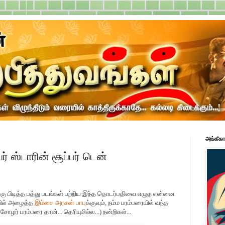
அங்கீகா
பர் ஸ்டாரின் சூப்பர் டென்
எனக்கு பிடித்த பத்து படங்கள் பற்றிய இந்த தொடர்பதிவை எழுத என்னை
ல்
அழைத்த
இம்சை அரசன் பாபு
க்கு
வும், நம்ம பரம்பரையில் வந்த
 சோழர் பரம்பரை தான்... தெரியுமில்ல...) நன்றிகள்...