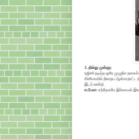
3. தில்லு முள்ளு:
ரஜினி நடித்த ஒரே முழுநீள நகைச்
சினிமாவில் நிறைய ஆள்மாறாட்ட தி
இடம் உண்டு.
எ.பி.கா:
சந்தேகமே இல்லாமல் இண்