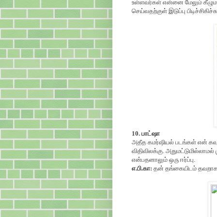
உள்ளவர்கள் என்னை மேலும் கீழுமாக
செய்வதற்குள் இடுப்பு பிடிச்சிகிச்சு
10. பாட்ஷா
அதீத கமர்ஷியல் படங்கள் என் கவன
விதிவிலக்கு. அதுமட்டுமில்லாமல் 
என்பதனாலும் ஒரு ஈர்ப்பு.
எ.பி.கா:
தன் தங்கையிடம் தவறாக ப