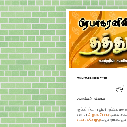
26 NOVEMBER 2010
சூப்
வணக்கம் மக்களே...
சூப்பர் ஸ்டார் ரஜினி நடிப்பில் 
நண்பர்
அருண் பிரசாத்
தலைமையி
நாகராஜசோழனு
க்கும் (நாங்களும்