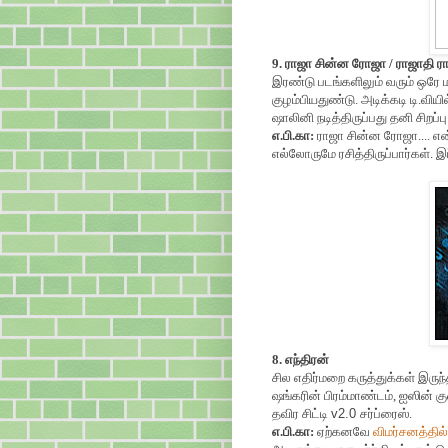
9. ராஜா சின்ன ரோஜா / ராஜாதி ர
இரண்டு படங்களிலும் வரும் ஒரே 
குழம்பியதுண்டு. அடிக்கடி டி.விய
ஷாலினி நடித்திருப்பது தனி சிறப்பு
எ.பி.கா:
ராஜா சின்ன ரோஜா.... என்
எல்லோருமே ரசித்திருப்பார்கள். இ
8. எந்திரன்
சில எதிர்மறை கருத்துக்கள் இருந்
ஷங்கரின் பிரம்மாண்டம், ஐஸின் கு
தவிர சிட்டி
v2.0
சர்ப்ரைஸ்.
எ.பி.கா:
ஏற்கனவே
விமர்சனத்தில்