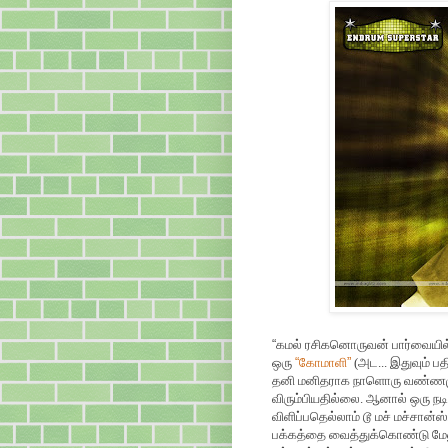
“
கமல் ரசிகனொருவன் பார்வையில்
ஒரு
“
கோமாளி
”
(அட... இதுவும் ப
தனி மனிதராக நாளொரு வண்ணமும
விரும்பியதில்லை. ஆனால் ஒரு நட
விளிப்பதெல்லாம் டூ மச் மச்சான்ஸ்
பக்கத்தை வைத்துக்கொண்டு மேலும்