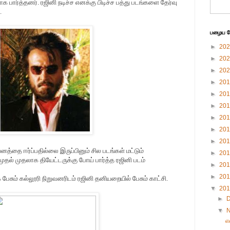
 பார்த்தனர். ரஜினி நடிச்ச எனக்கு பிடிச்ச பத்து படங்களை தேர்வு
.
பழைய பே
►
20
►
20
►
20
►
20
►
20
►
20
►
20
►
20
►
20
த்தை ஈர்ப்பதில்லை இருப்பினும் சில படங்கள் மட்டும்
►
20
முதல் முதலாக தியேட்டருக்கு போய் பார்த்த ரஜினி படம்
►
20
►
20
ேசும் கல்லூரி நிறுவனரிடம் ரஜினி தனியறையில் பேசும் காட்சி.
▼
20
►
▼
எ