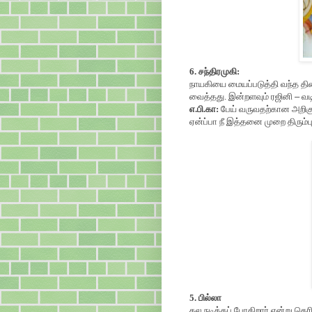
6. சந்திரமுகி:
நாயகியை மையப்படுத்தி வந்த திரை
வைத்தது. இன்றளவும் ரஜினி
–
வட
எ.பி.கா:
பேய் வருவதற்கான அறிகுறி
ஏன்ப்பா நீ இத்தனை முறை திரும்
5. பில்லா
தல நடிக்கப் போகிறார் என்று தெரிந