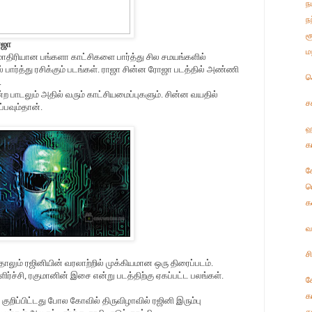
ந
ந
ச
ாஜா
ம
மாதிரியான பங்களா காட்சிகளை பார்த்து சில சமயங்களில்
ில் பார்த்து ரசிக்கும் படங்கள். ராஜா சின்ன ரோஜா படத்தில் அண்ணி
ச
.
ற பாடலும் அதில் வரும் காட்சியமைப்புகளும். சின்ன வயதில்
ச
ப்பவும்தான்.
ஹ
க
க
ட
க
வ
ச
தாலும் ரஜினியின் வரலாற்றில் முக்கியமான ஒரு திரைப்படம்.
ளிர்ச்சி, ரகுமானின் இசை என்று படத்திற்கு ஏகப்பட்ட பலங்கள்.
க
க
குறிப்பிட்டது போல கோவில் திருவிழாவில் ரஜினி இரும்பு