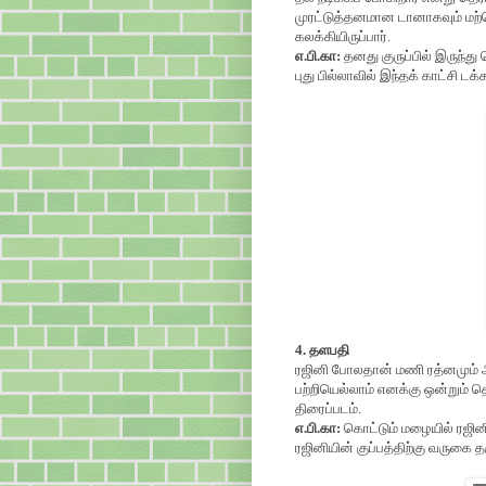
முரட்டுத்தனமான டானாகவும் மற்ற
கலக்கியிருப்பார்.
எ.பி.கா:
தனது குருப்பில் இருந்த
புது பில்லாவில் இந்தக் காட்சி டக்க
4. தளபதி
ரஜினி போலதான் மணி ரத்னமும் அவ
பற்றியெல்லாம் எனக்கு ஒன்றும்
திரைப்படம்.
எ.பி.கா:
கொட்டும் மழையில் ரஜினிய
ரஜினியின் குப்பத்திற்கு வருகை தரு