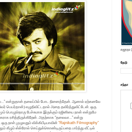
சுஜாதா
தேடு
சந்தா
...
”
என்றுதான் தலைப்பில் போட
நினைத்தேன். ஆனால் ஏற்கனவே
திவர் பெயர்தான்) எழுதிவிட்டதால் அதை தவிர்த்துவிட்டேன். ஒரு
் பொழுதொரு பேச்சுமாக இருக்கும் ரஜினியை நான் என்றுமே
ிகராக ரசித்திருக்கிறேன். அதற்காக
“
தலைவா...
”
என்று
. ஒரு நாள் முழுவதும் விக்கிபீடியாவின்
“
Rajnikath Filmography
”
 கீழும் ஸ்க்ரோல் செய்துக்கொண்டிருப்பதை பார்த்து வீட்டில்