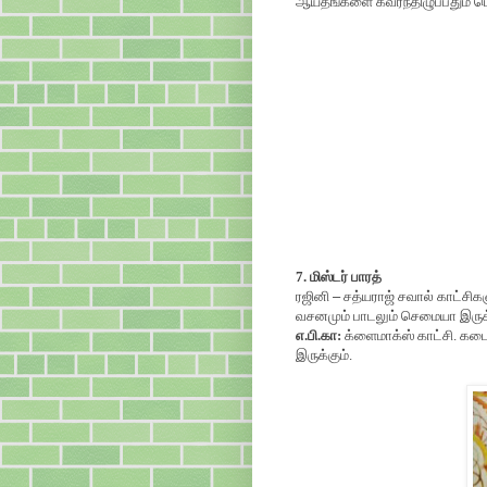
ஆயதங்களை கவர்ந்திழுப்பதும் 
7. மிஸ்டர் பாரத்
ரஜினி
–
சத்யராஜ் சவால் காட்சிக
வசனமும் பாடலும் செமையா இருக்
எ.பி.கா:
க்ளைமாக்ஸ் காட்சி. கட
இருக்கும்.