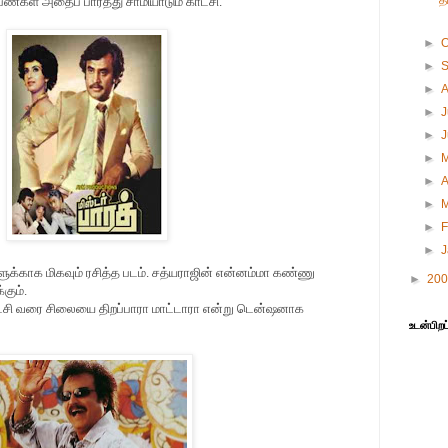
த
பெண்க
ள்
அதைப் பார்த்து சாமியாடும் காட்சி.
►
O
►
►
►
J
►
►
►
A
►
►
F
►
ளுக்காக மிகவும் ரசித்த படம். சத்யராஜின் என்னம்மா கண்ணு
►
20
கும்.
ைசி வரை சிலையை திறப்பாரா மாட்டாரா என்று டென்ஷனாக
உடன்பிறப