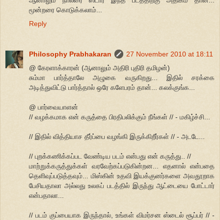
மூன்றரை கொடுக்கலாம்...
Reply
Philosophy Prabhakaran
27 November 2010 at 18:11
@ கேரளாக்காரன் (ஆனாலும் அதிரி புதிரி தமிழன்)
சும்மா பார்த்தாலே அழுகை வருகிறது... இதில் சரக்கை
அடித்துவிட்டு பார்த்தால் ஒரே களேபரம் தான்... கலக்குங்க...
@ பார்வையாளன்
// வழக்கமாக என் கருத்தை பிரதிபலிக்கும் நீங்கள் // - மகிழ்ச்சி...
// இதில் வித்தியாச தீர்ப்பை வழங்கி இருக்கிறீர்கள் // - அடடே...
// புறக்கணிக்கப்பட வேண்டிய படம் என்பது என் கருத்து.. //
மாற்றுக்கருத்துக்கள் வரவேற்கப்படுகின்றன... எதனால் என்பதை
தெளிவுப்படுத்தவும்... மிஸ்கின் உதவி இயக்குனர்களை அவதூறாக
பேசியதாலா அல்லது உலகப் படத்தில் இருந்து ஆட்டையை போட்டார்
என்பதாலா...
// படம் குப்பையாக இருந்தால், உங்கள் விமர்சன ஸ்டைல் சூப்பர் // -