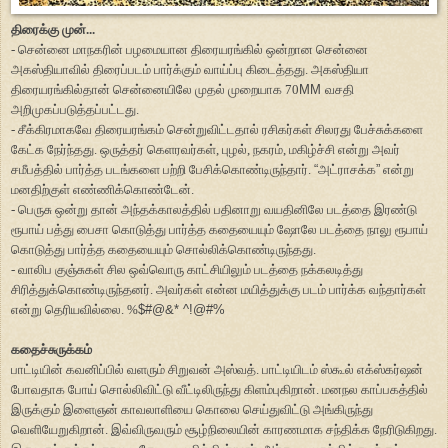
திரைக்கு முன்...
- சென்னை மாநகரின் பழமையான திரையரங்கில் ஒன்றான சென்னை
அகஸ்தியாவில் திரைப்படம் பார்க்கும் வாய்ப்பு கிடைத்தது. அகஸ்தியா
திரையரங்கில்தான் சென்னையிலே முதல் முறையாக 70
MM
வசதி
அறிமுகப்படுத்தப்பட்டது.
- சீக்கிரமாகவே திரையரங்கம் சென்றுவிட்டதால் ரசிகர்கள் சிலரது பேச்சுக்களை
கேட்க நேர்ந்தது. ஒருத்தர் கெளரவர்கள், புழல், நகரம், மகிழ்ச்சி என்று அவர்
சமீபத்தில் பார்த்த படங்களை பற்றி பேசிக்கொண்டிருந்தார்.
“
அட்ராசக்க
”
என்று
மனதிற்குள் எண்ணிக்கொண்டேன்.
- பெருசு ஒன்று தான் அந்தக்காலத்தில் பதினாறு வயதினிலே படத்தை இரண்டு
ரூபாய் பத்து பைசா கொடுத்து பார்த்த கதையையும் ஷோலே படத்தை நாலு ரூபாய்
கொடுத்து பார்த்த கதையையும் சொல்லிக்கொண்டிருந்தது.
- வாலிப குஞ்சுகள் சில ஒவ்வொரு காட்சியிலும் படத்தை நக்கலடித்து
சிரித்துக்கொண்டிருந்தனர். அவர்கள் என்ன மயித்துக்கு படம் பார்க்க வந்தார்கள்
என்று தெரியவில்லை. %
$#@&* ^!@#%
கதைச்சுருக்கம்
பாட்டியின் கவனிப்பில் வளரும் சிறுவன் அஸ்வத். பாட்டியிடம் ஸ்கூல் எக்ஸ்கர்ஷன்
போவதாக போய் சொல்லிவிட்டு வீட்டிலிருந்து கிளம்புகிறான். மனநல காப்பகத்தில்
இருக்கும் இளைஞன் காவலாளியை கொலை செய்துவிட்டு அங்கிருந்து
வெளியேறுகிறான். இவ்விருவரும் சூழ்நிலையின் காரணமாக சந்திக்க நேரிடுகிறது.