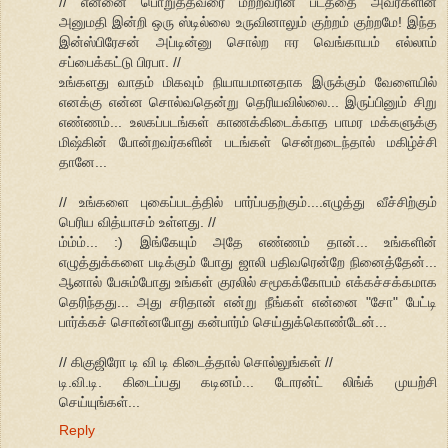
// என்னை பொறுத்தவரை மற்றவரின் படத்தை அவர்களின்
அனுமதி இன்றி ஒரு ஸ்டில்லை உருவினாலும் குற்றம் குற்றமே! இந்த
இன்ஸ்பிரேசன் அப்டின்னு சொல்ற ஈர வெங்காயம் எல்லாம்
சப்பைக்கட்டு பிரபா. //
உங்களது வாதம் மிகவும் நியாயமானதாக இருக்கும் வேளையில்
எனக்கு என்ன சொல்வதென்று தெரியவில்லை... இருப்பினும் சிறு
எண்ணம்... உலகப்படங்கள் காணக்கிடைக்காத பாமர மக்களுக்கு
மிஷ்கின் போன்றவர்களின் படங்கள் சென்றடைந்தால் மகிழ்ச்சி
தானே...
// உங்களை புகைப்படத்தில் பார்ப்பதற்கும்....எழுத்து வீச்சிற்கும்
பெரிய வித்யாசம் உள்ளது. //
ம்ம்ம்... :) இங்கேயும் அதே எண்ணம் தான்... உங்களின்
எழுத்துக்களை படிக்கும் போது ஜாலி பதிவரென்றே நினைத்தேன்...
ஆனால் பேசும்போது உங்கள் குரலில் சமூகக்கோபம் எக்கச்சக்கமாக
தெரிந்தது... அது சரிதான் என்று நீங்கள் என்னை "சோ" பேட்டி
பார்க்கச் சொன்னபோது கன்பார்ம் செய்துக்கொண்டேன்...
// கிகுஜிரோ டி வி டி கிடைத்தால் சொல்லுங்கள் //
டி.வி.டி. கிடைப்பது கடினம்... டோரன்ட் லிங்க் முயற்சி
செய்யுங்கள்...
Reply