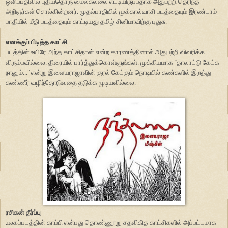
ஒளிப்பதிவில் புதியதொரு மைல்கல்லை எட்டியிருப்பதாக அதுபற்றி தெரிந்த
அறிஞர்கள் சொல்கின்றனர். முதல்பாதியில் முக்கால்வாசி படத்தையும் இரண்டாம்
பாதியில் மீதி படத்தையும் காட்டியது தமிழ் சினிமாவிற்கு புதுசு.
எனக்குப் பிடித்த காட்சி
படத்தின் உயிரே அந்த காட்சிதான் என்ற காரணத்தினால் அதுபற்றி விவரிக்க
விரும்பவில்லை. திரையில் பார்த்துக்கொள்ளுங்கள். முக்கியமாக
“
தாலாட்டு கேட்க
நானும்...
”
என்று இளையராஜாவின் குரல் கேட்கும் நொடியில் கண்களில் இருந்து
கண்ணீர் வழிந்தோடுவதை தடுக்க முடியவில்லை.
ரசிகன் தீர்ப்பு
உலகப்படத்தின் காப்பி என்பது தொண்ணூறு சதவிகித காட்சிகளில் அப்பட்டமாக