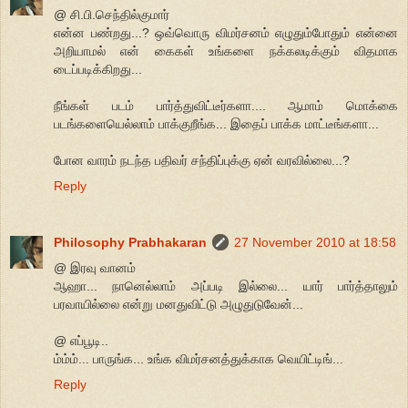
@ சி.பி.செந்தில்குமார்
என்ன பண்றது...? ஒவ்வொரு விமர்சனம் எழுதும்போதும் என்னை
அறியாமல் என் கைகள் உங்களை நக்கலடிக்கும் விதமாக
டைப்படிக்கிறது...
நீங்கள் படம் பார்த்துவிட்டீர்களா.... ஆமாம் மொக்கை
படங்களையெல்லாம் பாக்குறீங்க... இதைப் பாக்க மாட்டீங்களா...
போன வாரம் நடந்த பதிவர் சந்திப்புக்கு ஏன் வரவில்லை...?
Reply
Philosophy Prabhakaran
27 November 2010 at 18:58
@ இரவு வானம்
ஆஹா... நானெல்லாம் அப்படி இல்லை... யார் பார்த்தாலும்
பரவாயில்லை என்று மனதுவிட்டு அழுதுடுவேன்...
@ எப்பூடி..
ம்ம்ம்... பாருங்க... உங்க விமர்சனத்துக்காக வெயிட்டிங்...
Reply