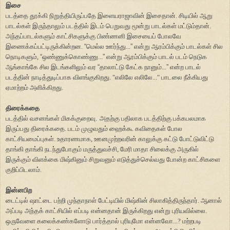
இசை
படத்தை தூக்கி நிறுத்தியிருப்பதே இளையராஜாவின் இசைதான். சிடியில் ஆறு
பாடல்கள் இருந்தாலும் படத்தில் இடம் பெறுவது மூன்று பாடல்கள் மட்டும்தான்.
அந்தப்பாடல்களும் காட்சிகளுக்கு பிண்ணனி இசையைப் போலவே
இணைக்கப்பட்டிருக்கின்றன.
“
மெல்ல ஊர்ந்து...
”
என்று ஆரம்பிக்கும் பாடல்கள் சில
நொடிகளும்,
“
ஒண்ணுக்கொண்ணு...
”
என்று ஆரம்பிக்கும் பாடல் படம் நெடுக
ஆங்காங்கே சில இடங்களிலும் வர
“
தாலாட்டு கேட்க நானும்...
”
என்ற பாடல்
படத்தின் நாடித்துடிப்பாக விளங்குகிறது. "எலிலே எலிலே..." பாடலை நீக்கியது
ஏமாற்றம் அளிக்கிறது.
திரைக்கதை
படத்தில் வசனங்கள் மிகக்குறைவு
.
அதற்கு பதிலாக படத்திற்கு பக்கபலமாக
இருப்பது திரைக்கதை. படம் முழுவதும் ஹைக்கூ கவிதைகள் போல
காட்சியமைப்புகள். உதாரணமாக, ஊனமுற்றவரின் காலுக்கு கட்டு போட்டுவிட்டு
தாங்கி தாங்கி நடந்துபோகும் மருத்துவச்சி, மேரி மாதா சிலைக்கு அருகில்
இருக்கும் விளக்கை மிஷ்கினும் சிறுவனும் எடுத்துச்செல்வது போன்ற காட்சிகளை
குறிப்பிடலாம்.
இன்னபிற
டைட்டில் ஷாட்டை பற்றி முந்தாநாள் பேட்டியில் மிஷ்கின் சிலாகித்திருந்தார். ஆனால்
அப்படி அந்தக் காட்சியில் எப்படி என்னதான் இருக்கிறது என்று புரியவில்லை.
ஒருவேளை கலைக்கண்களோடு பார்த்தால் புரியுமோ என்னவோ...? மற்றபடி