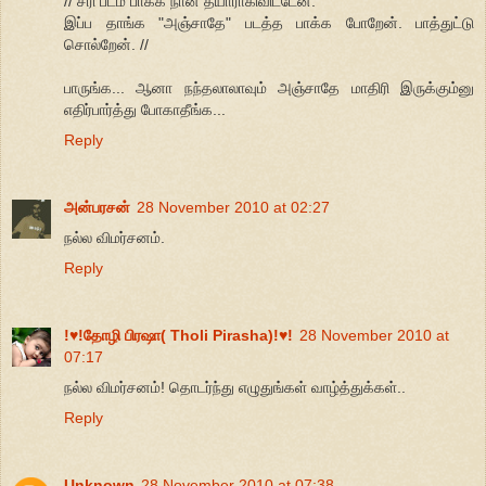
// சரி படம் பாக்க நான் தயாராகிவிட்டேன்.
இப்ப தாங்க "அஞ்சாதே" படத்த பாக்க போறேன். பாத்துட்டு
சொல்றேன். //
பாருங்க... ஆனா நந்தலாலாவும் அஞ்சாதே மாதிரி இருக்கும்னு
எதிர்பார்த்து போகாதீங்க...
Reply
அன்பரசன்
28 November 2010 at 02:27
நல்ல விமர்சனம்.
Reply
!♥!தோழி பிரஷா( Tholi Pirasha)!♥!
28 November 2010 at
07:17
நல்ல விமர்சனம்! தொடர்ந்து எழுதுங்கள் வாழ்த்துக்கள்..
Reply
Unknown
28 November 2010 at 07:38