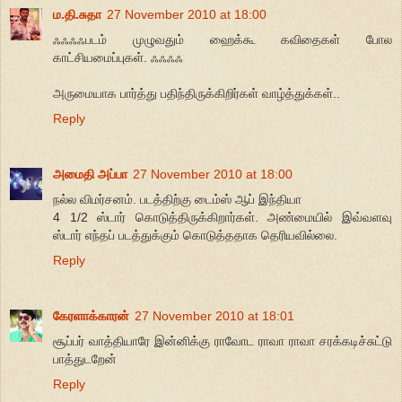
ம.தி.சுதா
27 November 2010 at 18:00
ஃஃஃஃபடம் முழுவதும் ஹைக்கூ கவிதைகள் போல
காட்சியமைப்புகள். ஃஃஃஃ
அருமையாக பார்த்து பதிந்திருக்கிறிர்கள் வாழ்த்துக்கள்..
Reply
அமைதி அப்பா
27 November 2010 at 18:00
நல்ல விமர்சனம். படத்திற்கு டைம்ஸ் ஆப் இந்தியா
4 1/2 ஸ்டார் கொடுத்திருக்கிறார்கள். அண்மையில் இவ்வளவு
ஸ்டார் எந்தப் படத்துக்கும் கொடுத்ததாக தெரியவில்லை.
Reply
கேரளாக்காரன்
27 November 2010 at 18:01
சூப்பர் வாத்தியாரே இன்னிக்கு ராவோட ராவா ராவா சரக்கடிச்சுட்டு
பாத்துடறேன்
Reply