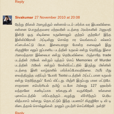
Reply
Sivakumar
27 November 2010 at 20:08
நேற்று நீங்கள் அழைத்தும் என்னால் படம் பார்க்க வர இயலவில்லை.
என்னை பொறுத்தவரை மற்றவரின் படத்தை அவர்களின் அனுமதி
இன்றி ஒரு ஸ்டில்லை உருவினாலும் குற்றம் குற்றமே! இந்த
இன்ஸ்பிரேசன் அப்டின்னு சொல்ற ஈர வெங்காயம் எல்லாம்
சப்பைக்கட்டு பிரபா. இளையராஜா போன்ற கலைஞன் இது
கிகுஜிரோ எனும் ஜப்பானிய படத்தின் உருவல் என்று தெரிந்து இசை
அமைத்தாரா இல்லையா என்று தெரியவில்லை. அஞ்சாதே trade
படத்தின் அலேக் என்றும் யுத்தம் செய் Memories of Murder
படத்தின் அலேக் என்றும் கேள்விப்பட்டதில் இருந்து மிஸ்கின்
படத்தை இனி வாழ்நாளில் பார்க்கப்போவதில்லை. அமீர் மீது
வைத்திருந்த மதிப்பும் 'யோகி Tsotsi படத்தின் அப்பட்டமான உருவல்
என்று தெரிந்ததும்' போய் விட்டது. மிஞ்சி இருப்பது பாலா மட்டுமே.
சாதாரண கமெர்சியல் தமிழ் படமோ அல்லது 127 ஹவர்ஸ்
வந்தாலோ கண்டிப்பாக உங்களுடன் வருகிறேன். உங்களை
புகைப்படத்தில் பார்ப்பதற்கும்....எழுத்து வீச்சிற்கும் பெரிய
வித்யாசம் உள்ளது. தொடரட்டும் இந்த பயணம்! கிகுஜிரோ டி வி டி
கிடைத்தால் சொல்லுங்கள். நானும் முயற்சி செய்கிறேன். நன்றி!
Reply