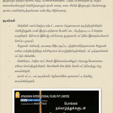
இருவரும் தத்தம் தாயை தேடி பயணிக்கின்றனர். அந்த பயணத்தில் நடக்கும்
சுவாரஸ்யங்களும் நெகிழ்வுகளும் தான் கதை. கடைசியில் இருவரும் அவர்களது
தாயை கண்டுபிடித்தார்களா என்பதே மீதிக்கதை.
நடிகர்கள்
-
மிஷ்கின் மனப்பிறழ்வு ஏற்பட்டவராக அருமையாக நடித்திருக்கிறார்.
அவிழ்ந்துவிடாமல் இருப்பதற்காக பேண்ட்டை பிடித்தபடி படம் நெடுக
வருகிறார். நிச்சயம் இமேஜ் பார்க்காத ஒருவரால் மட்டுமே இதையெல்லாம்
செய்ய முடியும்.
-
சிறுவன் அஸ்வத், வயதை மீறிய நடிப்பு. புத்திசாலித்தனமான சிறுவன்
என்ற பாத்திரத்திற்கு கச்சிதமாக பொருந்தியிருக்கிறார். சுட்டித்தனங்கள்
மட்டும் மிஸ்ஸிங்.
-
ஸ்னிக்தா, அதிக காட்சிகள் இல்லையெனிலும் அவரது வேலையை
சரிவர செய்திருக்கிறார். ரோகிணி சில நிமிடங்கள் மட்டும்வந்து அழ
வைக்கிறார்.
-
நாசர் உட்பட பல நடிகர்கள் ஆங்காங்கே தலைகாட்டி நெகிழ
வைக்கின்றனர்.