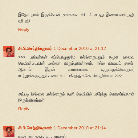
இதோ நான் இருக்கேன் ,உங்களை விட 4 வயது இளையவன்,,ஹி
ஹி ஹி
Reply
சி.பி.செந்தில்குமார்
1 December 2010 at 21:12
>>> பதிவர்கள் எப்பொழுதுமே எல்லோருடனும் சுமூக உறவை
மெயின்டெயின் பண்ண விரும்புகின்றனர். நல்ல விஷயம் தான்,
ஆனால் இதன் காரணமாக ஒருவருக்கொருவர்
மாற்றுக்கருத்துக்களை கூட பகிர்ந்துக்கொள்வதில்லை. >>>
அப்படி இல்லை ,எல்லோரும் தனி மெயிலில் பகிர்ந்து கொண்டுதான்
இருக்கிறார்கள்
Reply
சி.பி.செந்தில்குமார்
1 December 2010 at 21:14
நான் வராததற்க்கு காரணம்,