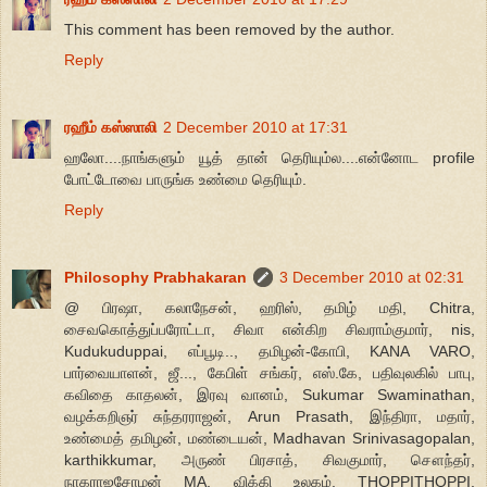
This comment has been removed by the author.
Reply
ரஹீம் கஸ்ஸாலி
2 December 2010 at 17:31
ஹலோ....நாங்களும் யூத் தான் தெரியும்ல....என்னோட profile
போட்டோவை பாருங்க உண்மை தெரியும்.
Reply
Philosophy Prabhakaran
3 December 2010 at 02:31
@ பிரஷா, கலாநேசன், ஹரிஸ், தமிழ் மதி, Chitra,
சைவகொத்துப்பரோட்டா, சிவா என்கிற சிவராம்குமார், nis,
Kudukuduppai, எப்பூடி.., தமிழன்-கோபி, KANA VARO,
பார்வையாளன், ஜீ..., கேபிள் சங்கர், எஸ்.கே, பதிவுலகில் பாபு,
கவிதை காதலன், இரவு வானம், Sukumar Swaminathan,
வழக்கறிஞர் சுந்தரராஜன், Arun Prasath, இந்திரா, மதார்,
உண்மைத் தமிழன், மண்டையன், Madhavan Srinivasagopalan,
karthikkumar, அருண் பிரசாத், சிவகுமார், சௌந்தர்,
நாகராஜசோழன் MA, விக்கி உலகம், THOPPITHOPPI,