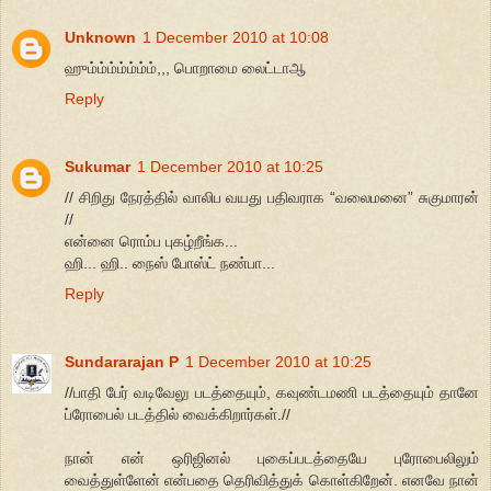
Unknown
1 December 2010 at 10:08
ஹும்ம்ம்ம்ம்ம்ம்,,, பொறாமை லைட்டாஆ
Reply
Sukumar
1 December 2010 at 10:25
// சிறிது நேரத்தில் வாலிப வயது பதிவராக “வலைமனை” சுகுமாரன்
//
என்னை ரொம்ப புகழ்றீங்க...
ஹி... ஹி.. நைஸ் போஸ்ட் நண்பா...
Reply
Sundararajan P
1 December 2010 at 10:25
//பாதி பேர் வடிவேலு படத்தையும், கவுண்டமணி படத்தையும் தானே
ப்ரோபைல் படத்தில் வைக்கிறார்கள்.//
நான் என் ஒரிஜினல் புகைப்படத்தையே புரோபைலிலும்
வைத்துள்ளேன் என்பதை தெரிவித்துக் கொள்கிறேன். எனவே நான்