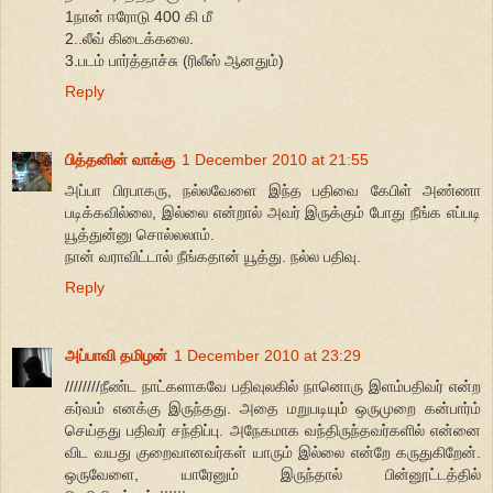
1நான் ஈரோடு 400 கி மீ
2..லீவ் கிடைக்கலை.
3.படம் பார்த்தாச்சு (ரிலீஸ் ஆனதும்)
Reply
பித்தனின் வாக்கு
1 December 2010 at 21:55
அப்பா பிரபாகரு, நல்லவேளை இந்த பதிவை கேபிள் அண்ணா
படிக்கவில்லை, இல்லை என்றால் அவர் இருக்கும் போது நீங்க எப்படி
யூத்துன்னு சொல்லலாம்.
நான் வராவிட்டால் நீங்கதான் யூத்து. நல்ல பதிவு.
Reply
அப்பாவி தமிழன்
1 December 2010 at 23:29
////////நீண்ட நாட்களாகவே பதிவுலகில் நானொரு இளம்பதிவர் என்ற
கர்வம் எனக்கு இருந்தது. அதை மறுபடியும் ஒருமுறை கன்பார்ம்
செய்தது பதிவர் சந்திப்பு. அநேகமாக வந்திருந்தவர்களில் என்னை
விட வயது குறைவானவர்கள் யாரும் இல்லை என்றே கருதுகிறேன்.
ஒருவேளை, யாரேனும் இருந்தால் பின்னூட்டத்தில்