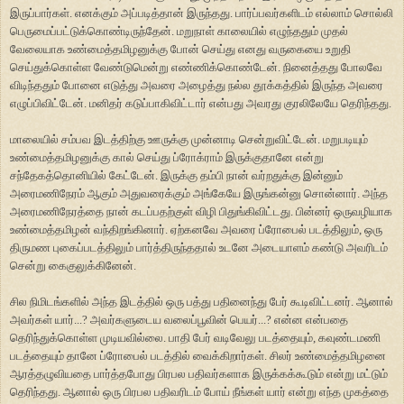
இருப்பார்கள். எனக்கும் அப்படித்தான் இருந்தது. பார்ப்பவர்களிடம் எல்லாம் சொல்லி
பெருமைப்பட்டுக்கொண்டிருந்தேன். மறுநாள் காலையில் எழுந்ததும் முதல்
வேலையாக உண்மைத்தமிழனுக்கு போன் செய்து எனது வருகையை உறுதி
செய்துக்கொள்ள வேண்டுமென்று எண்ணிக்கொண்டேன். நினைத்தது போலவே
விடிந்ததும் போனை எடுத்து அவரை அழைத்து நல்ல தூக்கத்தில் இருந்த அவரை
எழுப்பிவிட்டேன். மனிதர் கடுப்பாகிவிட்டார் என்பது அவரது குரலிலேயே தெரிந்தது.
மாலையில் சம்பவ இடத்திற்கு ஊருக்கு முன்னாடி சென்றுவிட்டேன். மறுபடியும்
உண்மைத்தமிழனுக்கு கால் செய்து ப்ரோக்ராம் இருக்குதானே என்று
சந்தேகத்தொனியில் கேட்டேன். இருக்கு தம்பி நான் வர்றதுக்கு இன்னும்
அரைமணிநேரம் ஆகும் அதுவரைக்கும் அங்கேயே இருங்கன்னு சொன்னார். அந்த
அரைமணிநேரத்தை நான் கடப்பதற்குள் விழி பிதுங்கிவிட்டது. பின்னர் ஒருவழியாக
உண்மைத்தமிழன் வந்திறங்கினார். ஏற்கனவே அவரை ப்ரோபைல் படத்திலும், ஒரு
திருமண புகைப்படத்திலும் பார்த்திருந்ததால் உடனே அடையாளம் கண்டு அவரிடம்
சென்று கைகுலுக்கினேன்.
சில நிமிடங்களில் அந்த இடத்தில் ஒரு பத்து பதினைந்து பேர் கூடிவிட்டனர். ஆனால்
அவர்கள் யார்...? அவர்களுடைய வலைப்பூவின் பெயர்...? என்ன என்பதை
தெரிந்துக்கொள்ள முடியவில்லை. பாதி பேர் வடிவேலு படத்தையும், கவுண்டமணி
படத்தையும் தானே ப்ரோபைல் படத்தில் வைக்கிறார்கள். சிலர் உண்மைத்தமிழனை
ஆரத்தழுவியதை பார்த்தபோது பிரபல பதிவர்களாக இருக்கக்கூடும் என்று மட்டும்
தெரிந்தது. ஆனால் ஒரு பிரபல பதிவரிடம் போய் நீங்கள் யார் என்று எந்த முகத்தை