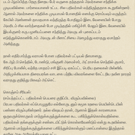
படம் ஆரம்பித்த பிறகு நிறைய பேர் வருகை தந்ததால் அவர்களை சந்திக்க
முடியவில்லை. பார்வையாளன் உட்பட சில பதிவர்கள் வந்திருந்ததாக கூறுகின்றனர்.
ஆனால் அவர்களை சந்திக்க முடியாமல் போனதில் எனக்கு ரொம்பவும் வருத்தம்.
கேபிள் அண்ணன் தாமதமாக வந்திருந்த போதிலும் இடைவேளையின் போது
அவரிடம் சில வார்த்தைகள் பேச முடிந்ததில் மகிழ்ச்சி. மேலும் இடைவேளையில்
இயக்குனர் கரு.பழனியப்பனை சந்தித்து அவருடன் புகைப்படம்
எடுத்துக்கொண்டோம். அவருடன் மீனாட்சியை அழைத்து வராதது ஏமாற்றம்
அளித்தது.
நான் எதிர்பார்த்து வராமல் போன பதிவர்கள் பட்டியல் நீளமானது.
கே.ஆர்.பி.செந்தில், டோண்டு, மங்குனி அமைச்சர், அட்ராசக்க செந்தில் குமார்,
சிரிப்பு போலீஸ், வந்தே மாதரம் சசி இப்படி ஏகப்பட்ட பெரிய தலைகள் மிஸ்ஸிங்.
அதிமுக்கியமாக திரையரங்க வாடகை பற்றிய விவரங்களை கேட்டறிய நவீன நாரதர்
வராதது குறித்து மிகவும் அப்செட்.
கொஞ்சம் சீரியஸ்:
(சம்பந்தப்பட்ட பதிவர்கள் பெயரை குறிப்பிட விரும்பவில்லை)
பிரபல பதிவர்கள் எப்பொழுதுமே எல்லோருடனும் சுமூக உறவை மெயின்டெயின்
பண்ண விரும்புகின்றனர். நல்ல விஷயம் தான், ஆனால் இதன் காரணமாக
ஒருவருக்கொருவர் மாற்றுக்கருத்துக்களை கூட பகிர்ந்துக்கொள்வதில்லை.
பதிவர்கள் தங்களுக்குள் சண்டையிட்டுக் கொள்ளவேண்டும் என்று கூறவில்லை.
ஆனால் மாற்றுக்கருத்துக்களை பகிர்ந்துக்கொள்ளும் மனப்பான்மை இருந்தால்
தானே அது ஆரோக்கியமான நட்பு.