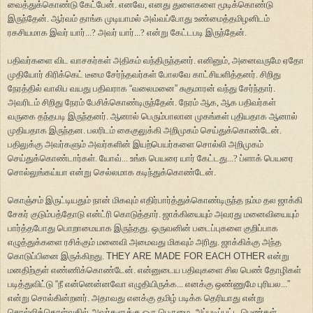
வைத்துக்கொண்டு கேட்பேன். எனவே, எனது துளைகளை மூடிக்கொண்டு
இருந்தேன். ஆர்வம் தாங்க முடியாமல் அவ்வப்போது உண்மைத்தமிழனிடம்
ரகசியமாக இவர் யார்...? அவர் யார்...? என்று கேட்டபடி இருந்தேன்.
பதிவர்களை விட வாசகர்கள் அதிகம் வந்திருந்தனர். எனினும், அனைவருமே ஏதோ
முதியோர் கிரிக்கெட் டீமை சேர்ந்தவர்கள் போலவே காட்சியளித்தனர். சிறிது
நேரத்தில் வாலிப வயது பதிவராக
“
வலைமனை
”
சுகுமாரன் வந்து சேர்ந்தார்.
அவரிடம் சிறிது நேரம் பேசிக்கொண்டிருந்தேன். நேரம் ஆக, ஆக பதிவர்கள்
வருகை தந்தபடி இருந்தனர். ஆனால் பெரும்பாலான முகங்கள் புதியதாக ஆனால்
முதியதாக இருந்தன. பலரிடம் கைகுலுக்கி அறிமுகம் செய்துக்கொண்டேன்.
பதிலுக்கு அவர்களும் அவர்களின் இயற்பெயர்களை சொல்லி அறிமுகம்
செய்துக்கொண்டார்கள். யோவ்... உங்க பெயரை யார் கேட்டது...? ப்ளாக் பெயரை
சொல்லுங்கய்யா என்று செல்லமாக கடிந்துக்கொண்டேன்.
கொஞ்சம் இருட்டியதும் நான் மிகவும் எதிர்பார்த்துக்கொண்டிருந்த நம்ம தல ஜாக்கி
சேகர் குடும்பத்தோடு என்ட்ரி கொடுத்தார். ஜாக்கியையும் அவரது மனைவியையும்
பார்த்தபோது பொறாமையாக இருந்தது. ஒருவனின் படைப்புகளை குறிப்பாக
எழுத்துக்களை ரசிக்கும் மனைவி அமைவது மிகவும் அரிது. ஜாக்கிக்கு அந்த
கொடுப்பினை இருக்கிறது.
THEY ARE MADE FOR EACH OTHER
என்று
மனதிற்குள் எண்ணிக்கொண்டேன். என்னுடைய பதிவுகளை சில பெண் தோழிகள்
படித்துவிட்டு
“
நீ என்னென்னவோ எழுதியிருக்க... எனக்கு ஒண்ணுமே புரியல...
”
என்று சொல்கின்றனர். அதாவது எனக்கு தமிழ் படிக்க தெரியாது என்று
சொல்லிக்கொள்வதில் அவர்களுக்கு ஒரு பெருமை. அப்படிப்பட்ட பெண்கள்