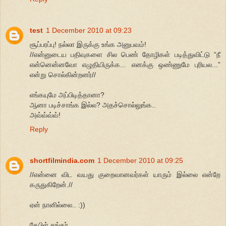
test
1 December 2010 at 09:23
சூப்பரப்பு! நல்லா இருக்கு உங்க அனுபவம்!
//என்னுடைய பதிவுகளை சில பெண் தோழிகள் படித்துவிட்டு “நீ
என்னென்னவோ எழுதியிருக்க... எனக்கு ஒண்ணுமே புரியல...”
என்று சொல்கின்றனர்//
எங்கயுமே அப்பிடித்தானா?
ஆனா படிச்சாங்க இல்ல? அதச்சொல்லுங்க..
அவ்வ்வ்வ்!
Reply
shortfilmindia.com
1 December 2010 at 09:25
//என்னை விட வயது குறைவானவர்கள் யாரும் இல்லை என்றே
கருதுகிறேன்.//
ஏன் நானில்லை.. :))
கேபிள் சங்கர்