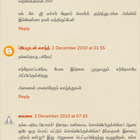
தெரிவியுங்கள்.//////
எல் .கே .ஜி டீச்சர் ஹோம் வொர்க் குடுத்துடாங்க அங்கிள்
இல்லேன்னா நான் வந்திருப்பேன்
Reply
ப்ரியமுடன் வசந்த்
2 December 2010 at 01:55
நல்லதொரு பகிர்வு!
சந்தோசப்பகிர்வு போல இடுகை முழுவதும் சந்தோசமே
அப்பியிருக்கிறது
அலைகள் பாலாவிற்கும் வாழ்த்துகள்
Reply
வைகை
2 December 2010 at 07:43
நல்ல பதிவு பிரபாகர்! நிறைய உண்மைய சொல்லியிருக்கிங்க! ஆனா
ஒரே ஒரு பொய் மட்டும் சொல்லியிருக்கிங்க! நீங்கதான் இளைய
பதிவர் என்று!! இது அலுவலக பெட்டியிலிருந்து எழுதுறேன், உங்க