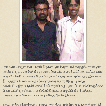
பதிவுலகம் அறிமுகமான புதிதில் இருந்தே பதிவர் சந்திப்பில் கலந்துக்கொள்வதில்
எனக்குள் ஒரு ஆர்வம் இருந்தது. ஆனால் வாய்ப்பு கிடைக்கவில்லை. கடந்த நவம்பர்
மாத 22ம் தேதி உண்மைத்தமிழன் அவர்கள் அவரது வலைப்பூவில் ஒரு இடுகையை
இட்டிருந்தார். சென்னை பதிவர்களுக்கு ஒரு அவசர அழைப்பு என்று
தலைப்பிட்டிருந்த அந்த இடுகையில் இயக்குனர் கரு.பழனியப்பன் பதிவர்களுக்காக
சிறப்பு காட்சி ஒன்றினை ஏற்பாடு செய்திருப்பதாக எழுதியிருந்தார். இதைப்
படித்ததும் நான் கொண்ட மனமகிழ்ச்சிக்கு அளவே இல்லை.
ஸ்கூல் பசங்க எக்ஸ்கர்ஷன் போகும்போது முந்தய நாள் இரவே ஒருவித திளைப்பில்