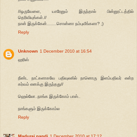
//ஒருவேளை, யாரேனும் இருந்தால் பின்னூட்டத்தில்
தெரிவியுங்கள்.//
நான் இருக்கேன்........சொன்னா நம்புவீங்களா? ;)
Reply
Unknown
1 December 2010 at 16:54
ஹரிஸ்
நீண்ட நாட்களாகவே பதிவுலகில் நானொரு இளம்பதிவர் என்ற
கர்வம் எனக்கு இருந்தது//
ஹெல்லோ..நாங்க இருக்கோம் பாஸ்..
நாங்களும் இருக்கோம்ல
Reply
Madurai pandi
1 December 2010 at 17:12