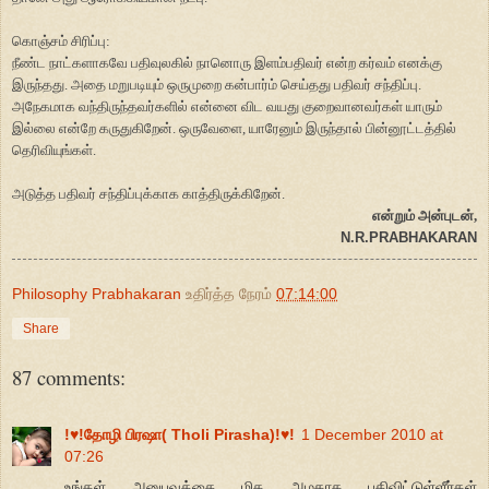
கொஞ்சம் சிரிப்பு:
நீண்ட நாட்களாகவே பதிவுலகில் நானொரு இளம்பதிவர் என்ற கர்வம் எனக்கு
இருந்தது. அதை மறுபடியும் ஒருமுறை கன்பார்ம் செய்தது பதிவர் சந்திப்பு.
அநேகமாக வந்திருந்தவர்களில் என்னை விட வயது குறைவானவர்கள் யாரும்
இல்லை என்றே கருதுகிறேன். ஒருவேளை, யாரேனும் இருந்தால் பின்னூட்டத்தில்
தெரிவியுங்கள்.
அடுத்த பதிவர் சந்திப்புக்காக காத்திருக்கிறேன்.
என்றும் அன்புடன்,
N.R.PRABHAKARAN
Philosophy Prabhakaran
உதிர்த்த நேரம்
07:14:00
Share
87 comments:
!♥!தோழி பிரஷா( Tholi Pirasha)!♥!
1 December 2010 at
07:26
உங்கள் அனுபவத்தை மிக அழகாக பதிவிட்டுள்ளீர்கள்