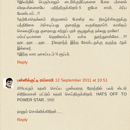
\\இவற்றில் பெரும்பாலும் டைரிக்குறிப்புகளை போல பர்சனல்
விஷயங்களையே பதிந்திருக்கிறார்.\\ ஐயோ சாமி, அப்ப
வேண்டாம்...!!
\\தற்போதெல்லாம் திருமணம் போன்ற சுப நிகழ்ச்சிகளுக்கு
பத்திரிகை அச்சடிப்பது குறைந்து வருகிறதாம்\\ காகிதம்
செலவழிப்பது குறைவது சுற்றுப் புறச் சூழலுக்கு நல்லது தானே!
மம்பட்டியானை ஹெலிகாப்டர் வச்சு துரத்துராங்கோ....!!!
ஹா...ஹா.....ஹா.... [பிரஷாந்த் இந்த கேரக்டருக்கு தகுந்த ஆள்
இல்லை].
\\இந்த வார புகைப்படம்:\\ சூப்பர்.
Reply
பன்னிக்குட்டி ராம்சாமி
12 September 2011 at 10:51
/////யாரும் உதவி செய்ய முன்வராத நேரத்தில் பவர் ஸ்டார்
ஸ்ரீநிவாசன் மட்டும் உதவி செய்திருக்கிறார். HATS OFF TO
POWER STAR...!/////
நானும் சொல்லிக்கிறேன்.....
Reply