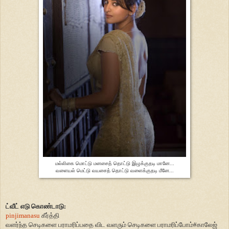
மல்லிகை மொட்டு மனசைத் தொட்டு இழுக்குதடி மானே...
வளையல் மெட்டு வயசைத் தொட்டு வளைக்குதடி மீனே...
ட்வீட் எடு கொண்டாடு:
pinjimanasu
கீர்த்தி
வளர்ந்த செடிகளை பராமரிப்பதை விட வளரும் செடிகளை பராமரிப்போம்
#
காலேஜ்