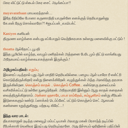
பிகர விட்டுட்டு ஸ்கூல் பிகர
சைட் அடிங்கப்பா!!
mayavarathaan
மாயவரத்தான்....
இதே ரீதியிலே போனா கருணாநிதி யாருன்னே எனக்குத் தெரியாதுன்னு
கே.என்.நேரு சொல்வாரோ
?! #
ஐயப்பன்
_
எஃபெக்ட்
Kaniyen
கனியன்
திருமண வாழ்க்கை என்பது எப்போதும் வெற்றிகரமாக உள்ளது மனைவிக்கு மட்டும் !
thoatta
ஆல்தோட்டபூபதி
இந்த பூமியில் வாழ்ந்த
,
வாழும் மனிதர்கள் அத்தனை பேரிடமும் திட்டு வாங்கியது
அநேகமாய் வாழ்க்கையாகத்தான் இருக்கும்.!
அறிமுகப்பதிவர்:
எறும்பு
இவரைப் படித்தால் புது ஆள் மாதிரி தெரியவில்லை. பழைய ஆள் யாரோ ரீ-என்ட்ரி
கொடுத்திருக்கிறார் என்று நினைக்கிறேன். எழுத்துக்கள் அந்த அளவிற்கு தரமாக
இருக்கின்றன.
கொஞ்சம் காதல் .. கொஞ்சம்
Coffee
...
என்றொரு தலைப்பால்
வசீகரிக்கப்பட்டு உள்ளே நுழைந்தேன். அதேமாதிரி இன்னும் ஆறு காதல் கதைகள்
வைத்திருக்கிறாராம்.
அன்னா ஹசாரே
,
பாபா ராம்தேவ்
,
கம்யூனிசம்
என்று சீரியஸ்
இடுகைகளும் உண்டு. ப்ளாக்கர் டெம்ப்ளேட் மட்டும் கொஞ்சம் செட் ஆகாமல்
கண்ணை உறுத்துகிறது. மற்றபடி கிரேட்...!
இந்த வார பாடல்:
தியாகராஜன் நடித்த மலையூர் மம்பட்டியான் அவரது மகன் பிரசாந்த் நடிப்பில்
ரீமேக்காகி வெளிவர இருப்பது தெரியும்தானே. அது நிச்சயம் ஒரிஜினல் பதிப்பின்