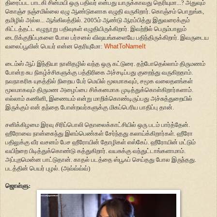
திரைப்பட பாடகி சின்மயி ஒரு பதிவர் என்பது யாருக்காவது தெரியுமா...? அதுவும்
கொஞ்ச நஞ்சமில்லை ஏழு ஆண்டுகளாக எழுதி வருகிறார். கொஞ்சம் பொறுங்க,
தமிழில் அல்ல... ஆங்கிலத்தில். 2005ம் ஆண்டு ஆரம்பித்து இதுவரைக்கும்
கிட்டத்தட்ட எழுநூறு பதிவுகள் எழுதியிருக்கிறார். இவற்றில் பெரும்பாலும்
டைரிக்குறிப்புகளை போல பர்சனல் விஷயங்களையே பதிந்திருக்கிறார். இவருடைய
வலைப்பூவின் பெயர் என்ன தெரியுமோ:
WhatToNameIt
டைம்ஸ் ஆப் இந்தியா நாளிதழில் வந்த ஒரு கட்டுரை. தற்போதெல்லாம் திருமணம்
போன்ற சுப நிகழ்ச்சிகளுக்கு பத்திரிகை அச்சடிப்பது குறைந்து வருகிறதாம்.
நவநாகரிக யுகத்தில் நிறைய பேர் மெயில் மூலமாகவும், சமூக வலைதளங்கள்
மூலமாகவும் திருமண அழைப்பை சிக்கனமாக முடித்துக்கொள்கிறார்களாம்.
எல்லாம் கணினி, இணையம் என்று மாறிக்கொண்டிருப்பது அச்சுத்துறையில்
இருக்கும் என் தந்தை போன்றவர்களுக்கு மிகப்பெரிய பாதிப்பு தான்.
சனிக்கிழமை இரவு சிரிப்பொலி தொலைக்காட்சியில் ஒரு படம் பார்த்தேன்.
ஹீரோவை நான்கைந்து இளம்பெண்கள் சேர்ந்தது கலாய்க்கிறார்கள். ஹீரோ
பதிலுக்கு வீர வசனம் பேச ஹீரோயின் தோழிகள் எஸ்கேப். ஹீரோயின் மட்டும்
வயிற்றை பிடித்துக்கொண்டு கத்துகிறார். வயசுக்கு வந்துட்டாங்களாமாம்.
அப்புறமென்ன பாட்டுதான். காதல் படத்தை ஸ்பூஃப் செய்தது போல இருந்தது.
படத்தின் பெயர் புழல். (அவ்வ்வ்வ்)
ஜொள்ளு: