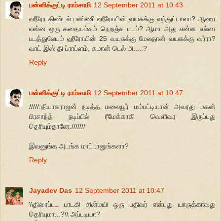
பன்னிக்குட்டி ராம்சாமி
12 September 2011 at 10:43
ஹீரோ கிண்டல் பண்ணி ஹீரோயின் வயசுக்கு வந்துட்டாளா? ஆஹா
என்ன ஒரு கதையம்சம் நெறஞ்ச படம்? ஆமா அது என்ன எல்லா
படத்துலேயும் ஹீரோயின் 25 வயசுக்கு மேலதான் வயசுக்கு வர்ரா?
வாட் இஸ் தி ப்ராப்ளம், கமான் டெல் மி.....?
Reply
பன்னிக்குட்டி ராம்சாமி
12 September 2011 at 10:47
/////:தியாகராஜன் நடித்த மலையூர் மம்பட்டியான் அவரது மகன்
பிரசாந்த் நடிப்பில் ரீமேக்காகி வெளிவர இருப்பது
தெரியும்தானே.///////
இவனுங்க அடங்க மாட்டானுங்களா?
Reply
Jayadev Das
12 September 2011 at 10:47
\\திரைப்பட பாடகி சின்மயி ஒரு பதிவர் என்பது யாருக்காவது
தெரியுமா...?\\ அப்படியா?