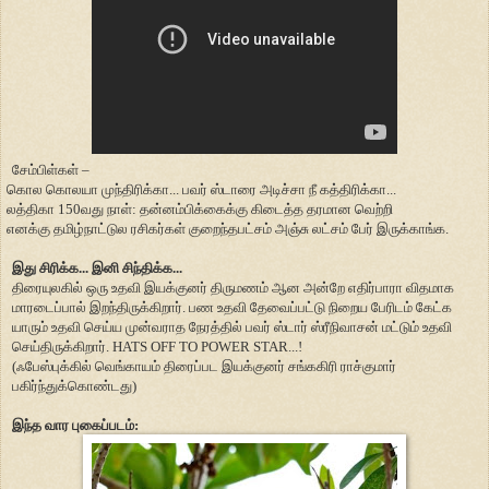
சேம்பிள்கள் –
கொல கொலயா முந்திரிக்கா... பவர் ஸ்டாரை அடிச்சா நீ கத்திரிக்கா...
லத்திகா 150வது நாள்: தன்னம்பிக்கைக்கு கிடைத்த தரமான வெற்றி
எனக்கு தமிழ்நாட்டுல ரசிகர்கள் குறைந்தபட்சம் அஞ்சு லட்சம் பேர் இருக்காங்க.
இது சிரிக்க... இனி சிந்திக்க...
திரையுலகில் ஒரு உதவி இயக்குனர் திருமணம் ஆன அன்றே எதிர்பாரா விதமாக
மாரடைப்பால் இறந்திருக்கிறார். பண உதவி தேவைப்பட்டு நிறைய பேரிடம் கேட்க
யாரும் உதவி செய்ய முன்வராத நேரத்தில் பவர் ஸ்டார் ஸ்ரீநிவாசன் மட்டும் உதவி
செய்திருக்கிறார். HATS OFF TO POWER STAR...!
(ஃபேஸ்புக்கில் வெங்காயம் திரைப்பட இயக்குனர் சங்ககிரி ராச்குமார்
பகிர்ந்துக்கொண்டது)
இந்த வார புகைப்படம்: