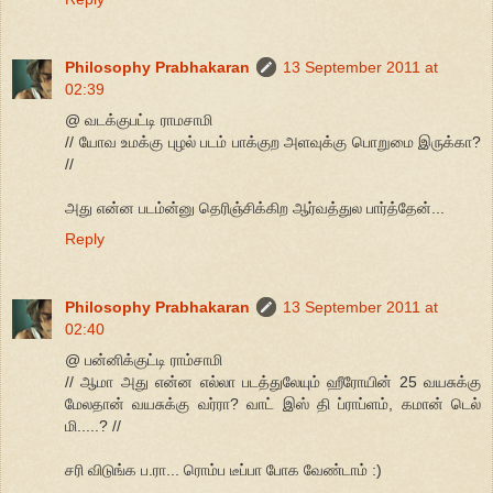
Philosophy Prabhakaran
13 September 2011 at
02:39
@ வடக்குபட்டி ராமசாமி
// யோவ உமக்கு புழல் படம் பாக்குற அளவுக்கு பொறுமை இருக்கா?
//
அது என்ன படம்ன்னு தெரிஞ்சிக்கிற ஆர்வத்துல பார்த்தேன்...
Reply
Philosophy Prabhakaran
13 September 2011 at
02:40
@ பன்னிக்குட்டி ராம்சாமி
// ஆமா அது என்ன எல்லா படத்துலேயும் ஹீரோயின் 25 வயசுக்கு
மேலதான் வயசுக்கு வர்ரா? வாட் இஸ் தி ப்ராப்ளம், கமான் டெல்
மி.....? //
சரி விடுங்க ப.ரா... ரொம்ப டீப்பா போக வேண்டாம் :)