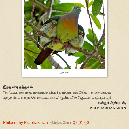
தாய்மை
இந்த வார தத்துவம்:
“சிரிப்பவர்கள் எல்லாம் கவலையின்றி வாழ்பவர்கள் அல்ல... கவலைகளை
மற(றை)க்க கற்றுக்கொண்டவர்கள்...” (டிவிட்டரில் பிஞ்சுமனசு உதிர்த்தது)
என்றும் அன்புடன்,
N.R.PRABHAKARAN
Philosophy Prabhakaran
உதிர்த்த நேரம்
07:01:00