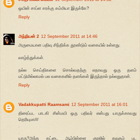
ஒயின் சாப்ள சரக்கு கம்மியா இருக்கே?
Reply
அந்நியன் 2
12 September 2011 at 14:46
அருமையான பதிவு சிந்திக்க தூண்டும் வகையில் உள்ளது.
வாழ்த்துக்கள்.
நல்ல செய்திகளை சொல்வதற்கு எதாவது ஒரு தளம்
மட்டுமில்லாமல் பல வகைகளில் தளங்கள் இருந்தால் நல்லதுதான்.
Reply
Vadakkupatti Raamsami
12 September 2011 at 16:01
திரைப்பட பாடகி சின்மயி ஒரு பதிவர் என்பது யாருக்காவது
தெரியுமா///
.
.
யாரு?அந்த கட்டை ஆம்பிள்ளை குரலில் கவுதம் பட