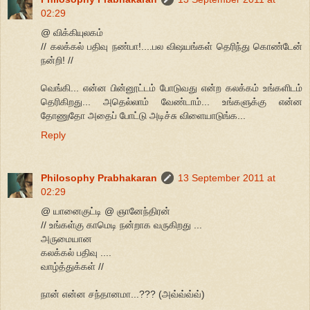
02:29
@ விக்கியுலகம்
// கலக்கல் பதிவு நண்பா!....பல விஷயங்கள் தெரிந்து கொண்டேன்
நன்றி! //
வெங்கி... என்ன பின்னூட்டம் போடுவது என்ற கலக்கம் உங்களிடம்
தெரிகிறது... அதெல்லாம் வேண்டாம்... உங்களுக்கு என்ன
தோணுதோ அதைப் போட்டு அடிச்சு விளையாடுங்க...
Reply
Philosophy Prabhakaran
13 September 2011 at
02:29
@ யானைகுட்டி @ ஞானேந்திரன்
// உங்கள்கு காமெடி நன்றாக வருகிறது ...
அருமையான
கலக்கல் பதிவு ....
வாழ்த்துக்கள் //
நான் என்ன சந்தானமா...??? (அவ்வ்வ்வ்)