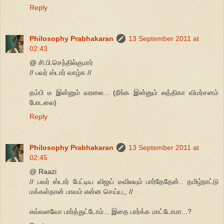
Reply
Philosophy Prabhakaran
13 September 2011 at
02:43
@ சி.பி.செந்தில்குமார்
// பவர் ஸ்டார் வாழ்க //
தம்பி டீ இன்னும் வரலை... (நீங்க இன்னும் லத்திகா விமர்சனம்
போடலை)
Reply
Philosophy Prabhakaran
13 September 2011 at
02:45
@ Raazi
// பவர் ஸ்டார் பேட்டிய விஜய் டீவிலயும் பார்தேதேன்.. தமிழ்நாட்டு
மக்கள்தான் பாவம் என்ன செய்ய,, //
எவ்வளவோ பார்த்துட்டோம்... இதை பார்க்க மாட்டோமா...?