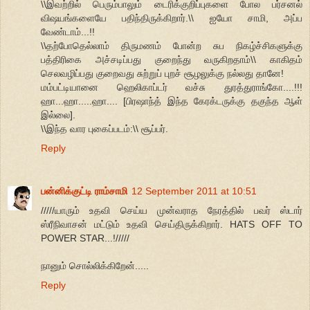
\\இவற்றில் பெரும்பாலும் டைரிக்குறிப்புகளை போல பர்சனல்
விஷயங்களையே பதிந்திருக்கிறார்.\\ ஐயோ சாமி, அப்ப
வேண்டாம்...!!
\\தற்போதெல்லாம் திருமணம் போன்ற சுப நிகழ்ச்சிகளுக்கு
பத்திரிகை அச்சடிப்பது குறைந்து வருகிறதாம்\\ காகிதம்
செலவழிப்பது குறைவது சுற்றுப் புறச் சூழலுக்கு நல்லது தானே!
மம்பட்டியானை ஹெலிகாப்டர் வச்சு துரத்துராங்கோ....!!!
ஹா...ஹா.....ஹா.... [பிரஷாந்த் இந்த கேரக்டருக்கு தகுந்த ஆள்
இல்லை].
\\இந்த வார புகைப்படம்:\\ சூப்பர்.
Reply
பன்னிக்குட்டி ராம்சாமி
12 September 2011 at 10:51
/////யாரும் உதவி செய்ய முன்வராத நேரத்தில் பவர் ஸ்டார்
ஸ்ரீநிவாசன் மட்டும் உதவி செய்திருக்கிறார். HATS OFF TO
POWER STAR...!/////
நானும் சொல்லிக்கிறேன்.....
Reply