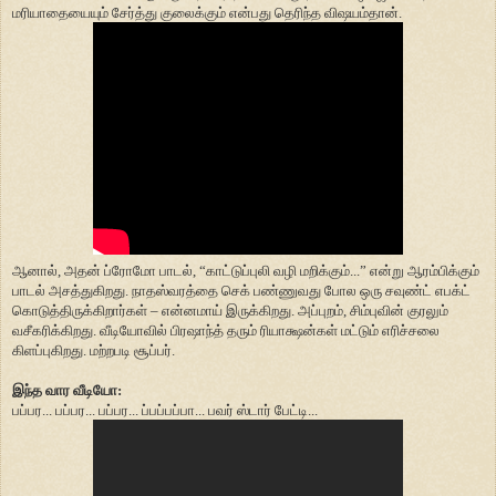
மரியாதையையும் சேர்த்து குலைக்கும் என்பது தெரிந்த விஷயம்தான்.
ஆனால், அதன் ப்ரோமோ பாடல், “காட்டுப்புலி வழி மறிக்கும்...” என்று ஆரம்பிக்கும்
பாடல் அசத்துகிறது. நாதஸ்வரத்தை செக் பண்ணுவது போல ஒரு சவுண்ட் எபக்ட்
கொடுத்திருக்கிறார்கள் – என்னமாய் இருக்கிறது. அப்புறம், சிம்புவின் குரலும்
வசீகரிக்கிறது. வீடியோவில் பிரஷாந்த் தரும் ரியாக்ஷன்கள் மட்டும் எரிச்சலை
கிளப்புகிறது. மற்றபடி சூப்பர்.
இந்த வார வீடியோ:
பப்பர... பப்பர... பப்பர... ப்பப்பப்பா... பவர் ஸ்டார் பேட்டி...