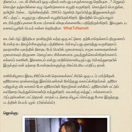
திரைப்பட பாடகி சின்மயி ஒரு பதிவர் என்பது யாருக்காவது தெரியுமா...? அதுவும்
கொஞ்ச நஞ்சமில்லை ஏழு ஆண்டுகளாக எழுதி வருகிறார். கொஞ்சம் பொறுங்க,
தமிழில் அல்ல... ஆங்கிலத்தில். 2005ம் ஆண்டு ஆரம்பித்து இதுவரைக்கும்
கிட்டத்தட்ட எழுநூறு பதிவுகள் எழுதியிருக்கிறார். இவற்றில் பெரும்பாலும்
டைரிக்குறிப்புகளை போல பர்சனல் விஷயங்களையே பதிந்திருக்கிறார். இவருடைய
வலைப்பூவின் பெயர் என்ன தெரியுமோ:
WhatToNameIt
டைம்ஸ் ஆப் இந்தியா நாளிதழில் வந்த ஒரு கட்டுரை. தற்போதெல்லாம் திருமணம்
போன்ற சுப நிகழ்ச்சிகளுக்கு பத்திரிகை அச்சடிப்பது குறைந்து வருகிறதாம்.
நவநாகரிக யுகத்தில் நிறைய பேர் மெயில் மூலமாகவும், சமூக வலைதளங்கள்
மூலமாகவும் திருமண அழைப்பை சிக்கனமாக முடித்துக்கொள்கிறார்களாம்.
எல்லாம் கணினி, இணையம் என்று மாறிக்கொண்டிருப்பது அச்சுத்துறையில்
இருக்கும் என் தந்தை போன்றவர்களுக்கு மிகப்பெரிய பாதிப்பு தான்.
சனிக்கிழமை இரவு சிரிப்பொலி தொலைக்காட்சியில் ஒரு படம் பார்த்தேன்.
ஹீரோவை நான்கைந்து இளம்பெண்கள் சேர்ந்தது கலாய்க்கிறார்கள். ஹீரோ
பதிலுக்கு வீர வசனம் பேச ஹீரோயின் தோழிகள் எஸ்கேப். ஹீரோயின் மட்டும்
வயிற்றை பிடித்துக்கொண்டு கத்துகிறார். வயசுக்கு வந்துட்டாங்களாமாம்.
அப்புறமென்ன பாட்டுதான். காதல் படத்தை ஸ்பூஃப் செய்தது போல இருந்தது.
படத்தின் பெயர் புழல். (அவ்வ்வ்வ்)
ஜொள்ளு: