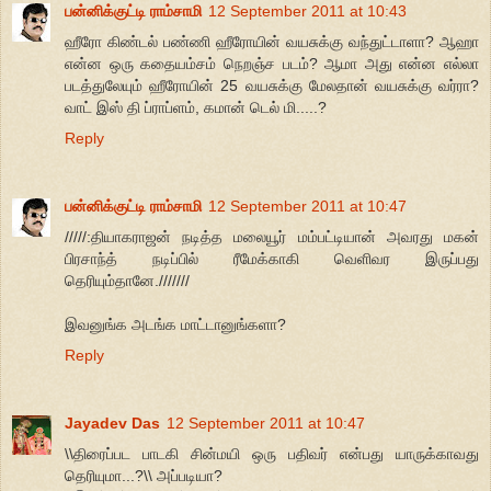
பன்னிக்குட்டி ராம்சாமி
12 September 2011 at 10:43
ஹீரோ கிண்டல் பண்ணி ஹீரோயின் வயசுக்கு வந்துட்டாளா? ஆஹா
என்ன ஒரு கதையம்சம் நெறஞ்ச படம்? ஆமா அது என்ன எல்லா
படத்துலேயும் ஹீரோயின் 25 வயசுக்கு மேலதான் வயசுக்கு வர்ரா?
வாட் இஸ் தி ப்ராப்ளம், கமான் டெல் மி.....?
Reply
பன்னிக்குட்டி ராம்சாமி
12 September 2011 at 10:47
/////:தியாகராஜன் நடித்த மலையூர் மம்பட்டியான் அவரது மகன்
பிரசாந்த் நடிப்பில் ரீமேக்காகி வெளிவர இருப்பது
தெரியும்தானே.///////
இவனுங்க அடங்க மாட்டானுங்களா?
Reply
Jayadev Das
12 September 2011 at 10:47
\\திரைப்பட பாடகி சின்மயி ஒரு பதிவர் என்பது யாருக்காவது
தெரியுமா...?\\ அப்படியா?