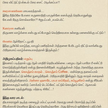
பிகர விட்டுட்டு ஸ்கூல் பிகர
சைட் அடிங்கப்பா!!
mayavarathaan
மாயவரத்தான்....
இதே ரீதியிலே போனா கருணாநிதி யாருன்னே எனக்குத் தெரியாதுன்னு
கே.என்.நேரு சொல்வாரோ
?! #
ஐயப்பன்
_
எஃபெக்ட்
Kaniyen
கனியன்
திருமண வாழ்க்கை என்பது எப்போதும் வெற்றிகரமாக உள்ளது மனைவிக்கு மட்டும் !
thoatta
ஆல்தோட்டபூபதி
இந்த பூமியில் வாழ்ந்த
,
வாழும் மனிதர்கள் அத்தனை பேரிடமும் திட்டு வாங்கியது
அநேகமாய் வாழ்க்கையாகத்தான் இருக்கும்.!
அறிமுகப்பதிவர்:
எறும்பு
இவரைப் படித்தால் புது ஆள் மாதிரி தெரியவில்லை. பழைய ஆள் யாரோ ரீ-என்ட்ரி
கொடுத்திருக்கிறார் என்று நினைக்கிறேன். எழுத்துக்கள் அந்த அளவிற்கு தரமாக
இருக்கின்றன.
கொஞ்சம் காதல் .. கொஞ்சம்
Coffee
...
என்றொரு தலைப்பால்
வசீகரிக்கப்பட்டு உள்ளே நுழைந்தேன். அதேமாதிரி இன்னும் ஆறு காதல் கதைகள்
வைத்திருக்கிறாராம்.
அன்னா ஹசாரே
,
பாபா ராம்தேவ்
,
கம்யூனிசம்
என்று சீரியஸ்
இடுகைகளும் உண்டு. ப்ளாக்கர் டெம்ப்ளேட் மட்டும் கொஞ்சம் செட் ஆகாமல்
கண்ணை உறுத்துகிறது. மற்றபடி கிரேட்...!
இந்த வார பாடல்:
தியாகராஜன் நடித்த மலையூர் மம்பட்டியான் அவரது மகன் பிரசாந்த் நடிப்பில்
ரீமேக்காகி வெளிவர இருப்பது தெரியும்தானே. அது நிச்சயம் ஒரிஜினல் பதிப்பின்