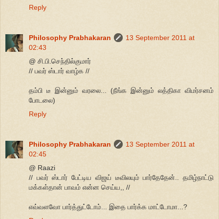
Reply
Philosophy Prabhakaran
13 September 2011 at
02:43
@ சி.பி.செந்தில்குமார்
// பவர் ஸ்டார் வாழ்க //
தம்பி டீ இன்னும் வரலை... (நீங்க இன்னும் லத்திகா விமர்சனம்
போடலை)
Reply
Philosophy Prabhakaran
13 September 2011 at
02:45
@ Raazi
// பவர் ஸ்டார் பேட்டிய விஜய் டீவிலயும் பார்தேதேன்.. தமிழ்நாட்டு
மக்கள்தான் பாவம் என்ன செய்ய,, //
எவ்வளவோ பார்த்துட்டோம்... இதை பார்க்க மாட்டோமா...?