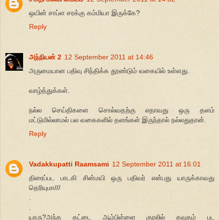
ஒயின் சாப்ள சரக்கு கம்மியா இருக்கே?
Reply
அந்நியன் 2
12 September 2011 at 14:46
அருமையான பதிவு சிந்திக்க தூண்டும் வகையில் உள்ளது.
வாழ்த்துக்கள்.
நல்ல செய்திகளை சொல்வதற்கு எதாவது ஒரு தளம்
மட்டுமில்லாமல் பல வகைகளில் தளங்கள் இருந்தால் நல்லதுதான்.
Reply
Vadakkupatti Raamsami
12 September 2011 at 16:01
திரைப்பட பாடகி சின்மயி ஒரு பதிவர் என்பது யாருக்காவது
தெரியுமா///
.
.
யாரு?அந்த கட்டை ஆம்பிள்ளை குரலில் கவுதம் பட