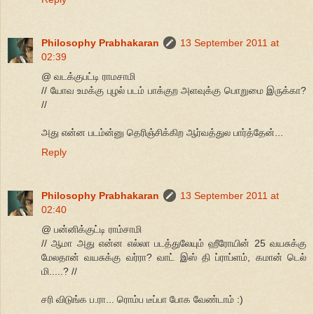
Philosophy Prabhakaran
13 September 2011 at
02:39
@ வடக்குபட்டி ராமசாமி
// யோவ உமக்கு புழல் படம் பாக்குற அளவுக்கு பொறுமை இருக்கா?
//
அது என்ன படம்ன்னு தெரிஞ்சிக்கிற ஆர்வத்துல பார்த்தேன்...
Reply
Philosophy Prabhakaran
13 September 2011 at
02:40
@ பன்னிக்குட்டி ராம்சாமி
// ஆமா அது என்ன எல்லா படத்துலேயும் ஹீரோயின் 25 வயசுக்கு
மேலதான் வயசுக்கு வர்ரா? வாட் இஸ் தி ப்ராப்ளம், கமான் டெல்
மி.....? //
சரி விடுங்க ப.ரா... ரொம்ப டீப்பா போக வேண்டாம் :)