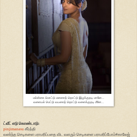
மல்லிகை மொட்டு மனசைத் தொட்டு இழுக்குதடி மானே...
வளையல் மெட்டு வயசைத் தொட்டு வளைக்குதடி மீனே...
ட்வீட் எடு கொண்டாடு:
pinjimanasu
கீர்த்தி
வளர்ந்த செடிகளை பராமரிப்பதை விட வளரும் செடிகளை பராமரிப்போம்
#
காலேஜ்