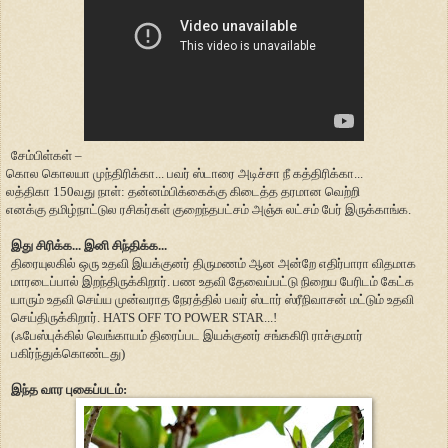
சேம்பிள்கள் –
கொல கொலயா முந்திரிக்கா... பவர் ஸ்டாரை அடிச்சா நீ கத்திரிக்கா...
லத்திகா 150வது நாள்: தன்னம்பிக்கைக்கு கிடைத்த தரமான வெற்றி
எனக்கு தமிழ்நாட்டுல ரசிகர்கள் குறைந்தபட்சம் அஞ்சு லட்சம் பேர் இருக்காங்க.
இது சிரிக்க... இனி சிந்திக்க...
திரையுலகில் ஒரு உதவி இயக்குனர் திருமணம் ஆன அன்றே எதிர்பாரா விதமாக
மாரடைப்பால் இறந்திருக்கிறார். பண உதவி தேவைப்பட்டு நிறைய பேரிடம் கேட்க
யாரும் உதவி செய்ய முன்வராத நேரத்தில் பவர் ஸ்டார் ஸ்ரீநிவாசன் மட்டும் உதவி
செய்திருக்கிறார். HATS OFF TO POWER STAR...!
(ஃபேஸ்புக்கில் வெங்காயம் திரைப்பட இயக்குனர் சங்ககிரி ராச்குமார்
பகிர்ந்துக்கொண்டது)
இந்த வார புகைப்படம்: