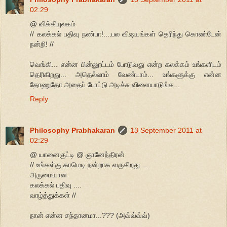
02:29
@ விக்கியுலகம்
// கலக்கல் பதிவு நண்பா!....பல விஷயங்கள் தெரிந்து கொண்டேன்
நன்றி! //
வெங்கி... என்ன பின்னூட்டம் போடுவது என்ற கலக்கம் உங்களிடம்
தெரிகிறது... அதெல்லாம் வேண்டாம்... உங்களுக்கு என்ன
தோணுதோ அதைப் போட்டு அடிச்சு விளையாடுங்க...
Reply
Philosophy Prabhakaran
13 September 2011 at
02:29
@ யானைகுட்டி @ ஞானேந்திரன்
// உங்கள்கு காமெடி நன்றாக வருகிறது ...
அருமையான
கலக்கல் பதிவு ....
வாழ்த்துக்கள் //
நான் என்ன சந்தானமா...??? (அவ்வ்வ்வ்)