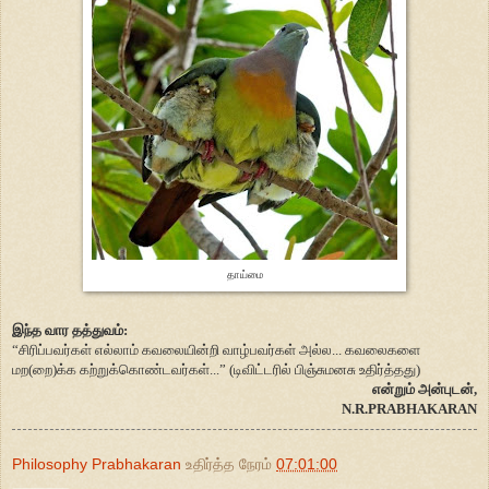
தாய்மை
இந்த வார தத்துவம்:
“சிரிப்பவர்கள் எல்லாம் கவலையின்றி வாழ்பவர்கள் அல்ல... கவலைகளை
மற(றை)க்க கற்றுக்கொண்டவர்கள்...” (டிவிட்டரில் பிஞ்சுமனசு உதிர்த்தது)
என்றும் அன்புடன்,
N.R.PRABHAKARAN
Philosophy Prabhakaran
உதிர்த்த நேரம்
07:01:00