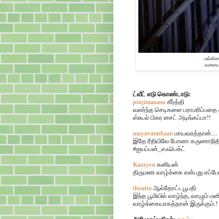
மல்லிக
வளையல
ட்வீட் எடு கொண்டாடு:
pinjimanasu
கீர்த்தி
வளர்ந்த செடிகளை பராமரிப்பதை 
ஸ்கூல் பிகர
சைட் அடிங்கப்பா!!
mayavarathaan
மாயவரத்தான்....
இதே ரீதியிலே போனா கருணாநிதி
#
ஐயப்பன்
_
எஃபெக்ட்
Kaniyen
கனியன்
திருமண வாழ்க்கை என்பது எப்போத
thoatta
ஆல்தோட்டபூபதி
இந்த பூமியில் வாழ்ந்த
,
வாழும் மன
வாழ்க்கையாகத்தான் இருக்கும்.!