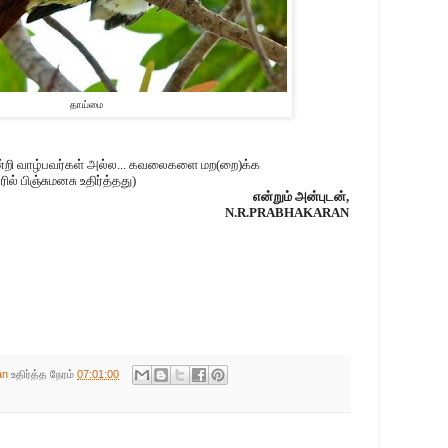
தாய்மை
ின்றி வாழ்பவர்கள் அல்ல... கவலைகளை மற(றை)க்க
ில் பிஞ்சுமனசு உதிர்த்தது)
என்றும் அன்புடன்,
N.R.PRABHAKARAN
an
உதிர்த்த நேரம்
07:01:00