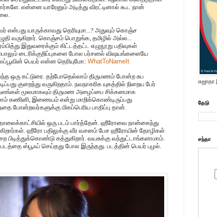
ட்டார்களே. என்னை யாரேனும் அடித்து விரட்டினால் கூட நான்
்லை.
வர் என்பது யாருக்காவது தெரியுமா...? அதுவும் கொஞ்ச
ி வருகிறார். கொஞ்சம் பொறுங்க, தமிழில் அல்ல...
்பித்து இதுவரைக்கும் கிட்டத்தட்ட எழுநூறு பதிவுகள்
ெரும்பாலும் டைரிக்குறிப்புகளை போல பர்சனல் விஷயங்களையே
ைப்பூவின் பெயர் என்ன தெரியுமோ:
WhatToNameIt
வந்த ஒரு கட்டுரை. தற்போதெல்லாம் திருமணம் போன்ற சுப
சுஜாதா
டிப்பது குறைந்து வருகிறதாம். நவநாகரிக யுகத்தில் நிறைய பேர்
தளங்கள் மூலமாகவும் திருமண அழைப்பை சிக்கனமாக
்லாம் கணினி, இணையம் என்று மாறிக்கொண்டிருப்பது
தேடு
ந்தை போன்றவர்களுக்கு மிகப்பெரிய பாதிப்பு தான்.
ொலைக்காட்சியில் ஒரு படம் பார்த்தேன். ஹீரோவை நான்கைந்து
்கிறார்கள். ஹீரோ பதிலுக்கு வீர வசனம் பேச ஹீரோயின் தோழிகள்
றை பிடித்துக்கொண்டு கத்துகிறார். வயசுக்கு வந்துட்டாங்களாமாம்.
சந்தா
படத்தை ஸ்பூஃப் செய்தது போல இருந்தது. படத்தின் பெயர் புழல்.