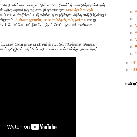
ரி தெரியவில்லை. பழைய ஆள் யாரோ ரீ-என்ட்ரி கொடுத்திருக்கிறார்
கள் அந்த அளவிற்கு தரமாக இருக்கின்றன.
கொஞ்சம் காதல் ..
►
்பால் வசீகரிக்கப்பட்டு உள்ளே நுழைந்தேன். அதேமாதிரி இன்னும்
►
ிறாராம்.
அன்னா ஹசாரே
,
பாபா ராம்தேவ்
,
கம்யூனிசம்
என்று
ாக்கர் டெம்ப்ளேட் மட்டும் கொஞ்சம் செட் ஆகாமல் கண்ணை
►
►
A
►
ட்டியான் அவரது மகன் பிரசாந்த் நடிப்பில் ரீமேக்காகி வெளிவர
►
F
சயம் ஒரிஜினல் பதிப்பின் மரியாதையையும் சேர்த்து குலைக்கும்
►
►
20
►
20
உடன்பிறப