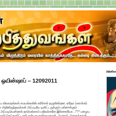
அங்கீகா
ா ஒயின்ஷாப் – 12092011
பற்றிய விவாதங்கள் சமயங்களில் எரிச்சல் தருகின்றன. ஏதோ ப்ளாக்கர்
அதிலிருந்தவர்கள் அப்படியே டிவிட்டருக்கும் பஸ்ஸுக்கும்
். அப்படியென்றால் நாமெல்லாம் பதிவர்களே இல்லையோ...??? பழைய
 காலி செய்துவிட்டனர் என்பது உண்மைதான். ஆனால் அதைத்தான்