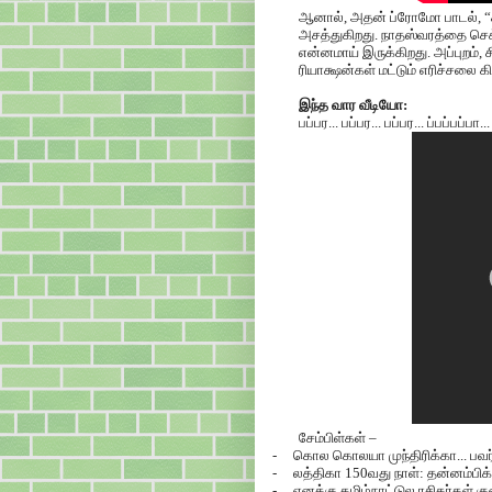
ஆனால், அதன் ப்ரோமோ பாடல், “காட்
அசத்துகிறது. நாதஸ்வரத்தை செக
என்னமாய் இருக்கிறது. அப்புறம், சி
ரியாக்ஷன்கள் மட்டும் எரிச்சலை கிள
இந்த வார வீடியோ:
பப்பர... பப்பர... பப்பர... ப்பப்பப்பா..
சேம்பிள்கள் –
-
கொல கொலயா முந்திரிக்கா... பவர் 
-
லத்திகா 150வது நாள்: தன்னம்பி
-
எனக்கு தமிழ்நாட்டுல ரசிகர்கள் கு