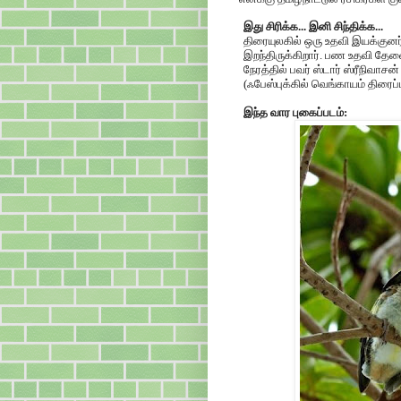
இது சிரிக்க... இனி சிந்திக்க...
திரையுலகில் ஒரு உதவி இயக்குன
இறந்திருக்கிறார். பண உதவி தேவ
நேரத்தில் பவர் ஸ்டார் ஸ்ரீநிவாச
(ஃபேஸ்புக்கில் வெங்காயம் திரைப்
இந்த வார புகைப்படம்: