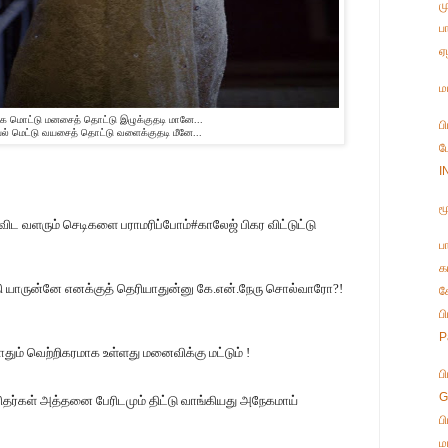
ம
ப
ஏ
ம
ை மொட்டு மனசைத் தொட்டு இழுக்குதடி மானே...
ப
் மெட்டு வயசைத் தொட்டு வளைக்குதடி மீனே...
ப
I
ம
விட வளரும் செடிகளை பராமரிப்போம்
#
காலேஜ் பிகர விட்டுட்டு
ப
க
 யாருன்னே எனக்குத் தெரியாதுன்னு கே.என்.நேரு சொல்வாரோ
?!
க
ப
P
ும் வெற்றிகரமாக உள்ளது மனைவிக்கு மட்டும் !
ப
G
ிதர்கள் அத்தனை பேரிடமும் திட்டு வாங்கியது அநேகமாய்
ப
ம