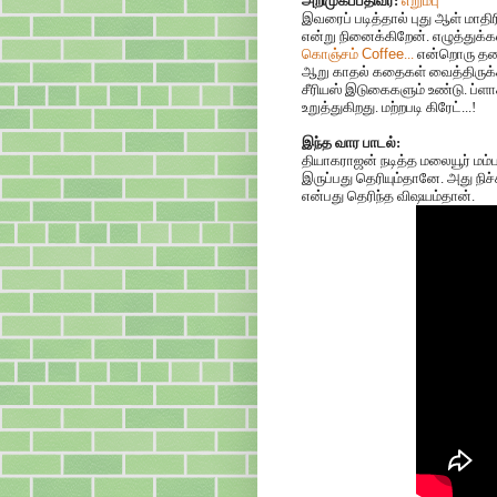
அறிமுகப்பதிவர்:
எறும்பு
இவரைப் படித்தால் புது ஆள் மாதி
என்று நினைக்கிறேன். எழுத்துக்
கொஞ்சம்
Coffee
...
என்றொரு தலைப
ஆறு காதல் கதைகள் வைத்திருக்க
சீரியஸ் இடுகைகளும் உண்டு. ப்ள
உறுத்துகிறது. மற்றபடி கிரேட்...!
இந்த வார பாடல்:
தியாகராஜன் நடித்த மலையூர் மம்ப
இருப்பது தெரியும்தானே. அது நிச்
என்பது தெரிந்த விஷயம்தான்.