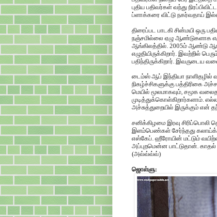
புதிய பதிவர்கள் வந்து நிரப்பிவி
ப்ளாக்கரை விட்டு நகர்வதாய் இல
திரைப்பட பாடகி சின்மயி ஒரு பதி
நஞ்சமில்லை ஏழு ஆண்டுகளாக எழுத
ஆங்கிலத்தில். 2005ம் ஆண்டு ஆரம
எழுதியிருக்கிறார். இவற்றில் ப
பதிந்திருக்கிறார். இவருடைய வல
டைம்ஸ் ஆப் இந்தியா நாளிதழில் 
நிகழ்ச்சிகளுக்கு பத்திரிகை அச்ச
மெயில் மூலமாகவும், சமூக வலை
முடித்துக்கொள்கிறார்களாம். எல
அச்சுத்துறையில் இருக்கும் என் த
சனிக்கிழமை இரவு சிரிப்பொலி த
இளம்பெண்கள் சேர்ந்தது கலாய்க
எஸ்கேப். ஹீரோயின் மட்டும் வயிற்
அப்புறமென்ன பாட்டுதான். காதல் 
(அவ்வ்வ்வ்)
ஜொள்ளு: