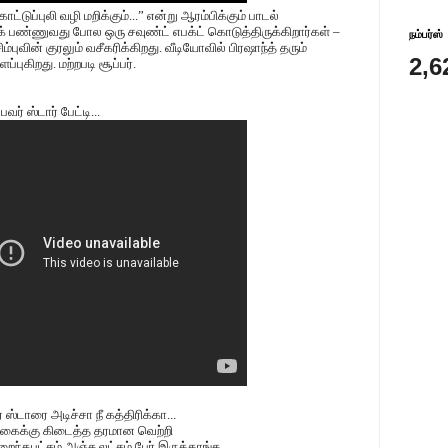
டுப்புலி வழி மறிக்கும்...” என்று ஆரம்பிக்கும் பாடல்
் பண்ணுவது போல ஒரு சவுண்ட் எபக்ட் கொடுத்திருக்கிறார்கள் –
நம்பர்ஸ்
ம்புவின் குரலும் வசீகரிக்கிறது. வீடியோவில் பிரஷாந்த் தரும்
2,6
ப்புகிறது. மற்றபடி சூப்பர்.
. பவர் ஸ்டார் பேட்டி...
ஸ்டாரை அடிச்சா நீ கத்திரிக்கா...
க்கைக்கு கிடைத்த தரமான வெற்றி
றைந்தபட்சம் அஞ்சு லட்சம் பேர் இருக்காங்க.