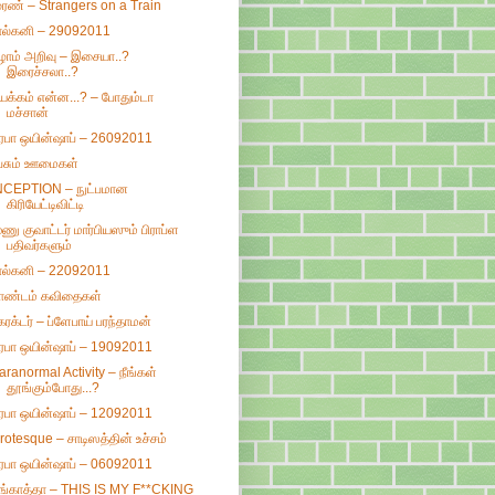
ுரண் – Strangers on a Train
ால்கனி – 29092011
ழாம் அறிவு – இசையா..?
இரைச்சலா..?
யக்கம் என்ன...? – போதும்டா
மச்சான்
ிரபா ஒயின்ஷாப் – 26092011
ேசும் ஊமைகள்
NCEPTION – நுட்பமான
கிரியேட்டிவிட்டி
ூணு குவாட்டர் மார்பியஸும் பிராப்ள
பதிவர்களும்
ால்கனி – 22092011
ாண்டம் கவிதைகள்
ேரக்டர் – ப்ளேபாய் பரந்தாமன்
ிரபா ஒயின்ஷாப் – 19092011
aranormal Activity – நீங்கள்
தூங்கும்போது...?
ிரபா ஒயின்ஷாப் – 12092011
rotesque – சாடிஸத்தின் உச்சம்
ிரபா ஒயின்ஷாப் – 06092011
ங்காத்தா – THIS IS MY F**CKING