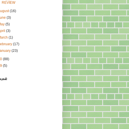
REVIEW
August
(16)
June
(3)
May
(5)
pril
(3)
March
(1)
ebruary
(17)
January
(23)
10
(88)
09
(5)
்புகள்