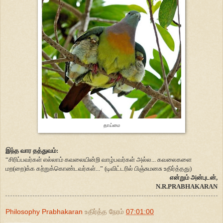
தாய்மை
இந்த வார தத்துவம்:
“சிரிப்பவர்கள் எல்லாம் கவலையின்றி வாழ்பவர்கள் அல்ல... கவலைகளை
மற(றை)க்க கற்றுக்கொண்டவர்கள்...” (டிவிட்டரில் பிஞ்சுமனசு உதிர்த்தது)
என்றும் அன்புடன்,
N.R.PRABHAKARAN
Philosophy Prabhakaran
உதிர்த்த நேரம்
07:01:00