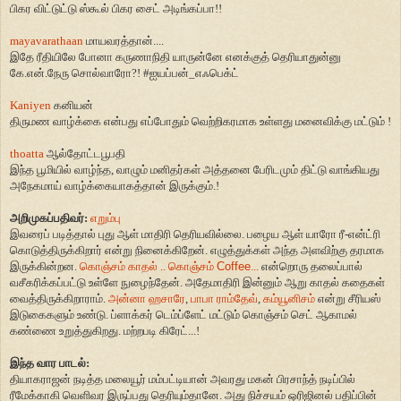
பிகர விட்டுட்டு ஸ்கூல் பிகர
சைட் அடிங்கப்பா!!
mayavarathaan
மாயவரத்தான்....
இதே ரீதியிலே போனா கருணாநிதி யாருன்னே எனக்குத் தெரியாதுன்னு
கே.என்.நேரு சொல்வாரோ
?! #
ஐயப்பன்
_
எஃபெக்ட்
Kaniyen
கனியன்
திருமண வாழ்க்கை என்பது எப்போதும் வெற்றிகரமாக உள்ளது மனைவிக்கு மட்டும் !
thoatta
ஆல்தோட்டபூபதி
இந்த பூமியில் வாழ்ந்த
,
வாழும் மனிதர்கள் அத்தனை பேரிடமும் திட்டு வாங்கியது
அநேகமாய் வாழ்க்கையாகத்தான் இருக்கும்.!
அறிமுகப்பதிவர்:
எறும்பு
இவரைப் படித்தால் புது ஆள் மாதிரி தெரியவில்லை. பழைய ஆள் யாரோ ரீ-என்ட்ரி
கொடுத்திருக்கிறார் என்று நினைக்கிறேன். எழுத்துக்கள் அந்த அளவிற்கு தரமாக
இருக்கின்றன.
கொஞ்சம் காதல் .. கொஞ்சம்
Coffee
...
என்றொரு தலைப்பால்
வசீகரிக்கப்பட்டு உள்ளே நுழைந்தேன். அதேமாதிரி இன்னும் ஆறு காதல் கதைகள்
வைத்திருக்கிறாராம்.
அன்னா ஹசாரே
,
பாபா ராம்தேவ்
,
கம்யூனிசம்
என்று சீரியஸ்
இடுகைகளும் உண்டு. ப்ளாக்கர் டெம்ப்ளேட் மட்டும் கொஞ்சம் செட் ஆகாமல்
கண்ணை உறுத்துகிறது. மற்றபடி கிரேட்...!
இந்த வார பாடல்:
தியாகராஜன் நடித்த மலையூர் மம்பட்டியான் அவரது மகன் பிரசாந்த் நடிப்பில்
ரீமேக்காகி வெளிவர இருப்பது தெரியும்தானே. அது நிச்சயம் ஒரிஜினல் பதிப்பின்