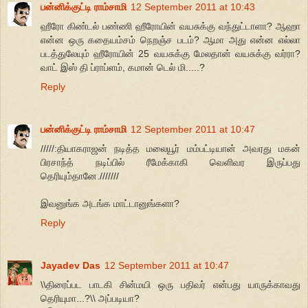
பன்னிக்குட்டி ராம்சாமி
12 September 2011 at 10:43
ஹீரோ கிண்டல் பண்ணி ஹீரோயின் வயசுக்கு வந்துட்டாளா? ஆஹா
என்ன ஒரு கதையம்சம் நெறஞ்ச படம்? ஆமா அது என்ன எல்லா
படத்துலேயும் ஹீரோயின் 25 வயசுக்கு மேலதான் வயசுக்கு வர்ரா?
வாட் இஸ் தி ப்ராப்ளம், கமான் டெல் மி.....?
Reply
பன்னிக்குட்டி ராம்சாமி
12 September 2011 at 10:47
/////:தியாகராஜன் நடித்த மலையூர் மம்பட்டியான் அவரது மகன்
பிரசாந்த் நடிப்பில் ரீமேக்காகி வெளிவர இருப்பது
தெரியும்தானே.///////
இவனுங்க அடங்க மாட்டானுங்களா?
Reply
Jayadev Das
12 September 2011 at 10:47
\\திரைப்பட பாடகி சின்மயி ஒரு பதிவர் என்பது யாருக்காவது
தெரியுமா...?\\ அப்படியா?