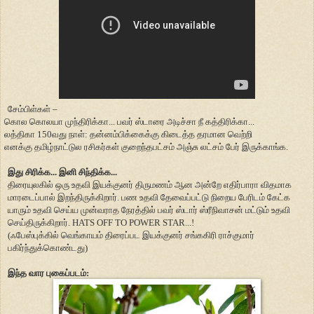
சேம்பிள்கள் –
கொல கொலயா முந்திரிக்கா... பவர் ஸ்டாரை அடிச்சா நீ கத்திரிக்கா...
லத்திகா 150வது நாள்: தன்னம்பிக்கைக்கு கிடைத்த தரமான வெற்றி
எனக்கு தமிழ்நாட்டுல ரசிகர்கள் குறைந்தபட்சம் அஞ்சு லட்சம் பேர் இருக்காங்க.
இது சிரிக்க... இனி சிந்திக்க...
திரையுலகில் ஒரு உதவி இயக்குனர் திருமணம் ஆன அன்றே எதிர்பாரா விதமாக
மாரடைப்பால் இறந்திருக்கிறார். பண உதவி தேவைப்பட்டு நிறைய பேரிடம் கேட்க
யாரும் உதவி செய்ய முன்வராத நேரத்தில் பவர் ஸ்டார் ஸ்ரீநிவாசன் மட்டும் உதவி
செய்திருக்கிறார். HATS OFF TO POWER STAR...!
(ஃபேஸ்புக்கில் வெங்காயம் திரைப்பட இயக்குனர் சங்ககிரி ராச்குமார்
பகிர்ந்துக்கொண்டது)
இந்த வார புகைப்படம்: