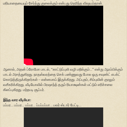
மரியாதையையும் சேர்த்து குலைக்கும் என்பது தெரிந்த விஷயம்தான்.
ஆனால், அதன் ப்ரோமோ பாடல், “காட்டுப்புலி வழி மறிக்கும்...” என்று ஆரம்பிக்கும்
பாடல் அசத்துகிறது. நாதஸ்வரத்தை செக் பண்ணுவது போல ஒரு சவுண்ட் எபக்ட்
கொடுத்திருக்கிறார்கள் – என்னமாய் இருக்கிறது. அப்புறம், சிம்புவின் குரலும்
வசீகரிக்கிறது. வீடியோவில் பிரஷாந்த் தரும் ரியாக்ஷன்கள் மட்டும் எரிச்சலை
கிளப்புகிறது. மற்றபடி சூப்பர்.
இந்த வார வீடியோ:
பப்பர... பப்பர... பப்பர... ப்பப்பப்பா... பவர் ஸ்டார் பேட்டி...