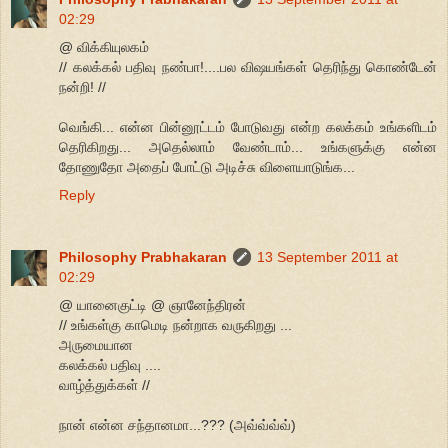
02:29
@ விக்கியுலகம்
// கலக்கல் பதிவு நண்பா!....பல விஷயங்கள் தெரிந்து கொண்டேன்
நன்றி! //
வெங்கி... என்ன பின்னூட்டம் போடுவது என்ற கலக்கம் உங்களிடம்
தெரிகிறது... அதெல்லாம் வேண்டாம்... உங்களுக்கு என்ன
தோணுதோ அதைப் போட்டு அடிச்சு விளையாடுங்க...
Reply
Philosophy Prabhakaran
13 September 2011 at
02:29
@ யானைகுட்டி @ ஞானேந்திரன்
// உங்கள்கு காமெடி நன்றாக வருகிறது ...
அருமையான
கலக்கல் பதிவு ....
வாழ்த்துக்கள் //
நான் என்ன சந்தானமா...??? (அவ்வ்வ்வ்)