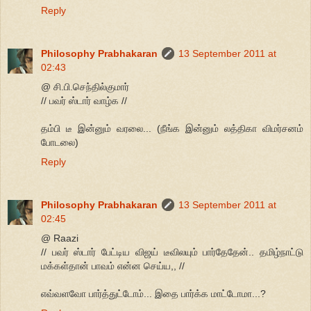
Reply
Philosophy Prabhakaran
13 September 2011 at
02:43
@ சி.பி.செந்தில்குமார்
// பவர் ஸ்டார் வாழ்க //
தம்பி டீ இன்னும் வரலை... (நீங்க இன்னும் லத்திகா விமர்சனம்
போடலை)
Reply
Philosophy Prabhakaran
13 September 2011 at
02:45
@ Raazi
// பவர் ஸ்டார் பேட்டிய விஜய் டீவிலயும் பார்தேதேன்.. தமிழ்நாட்டு
மக்கள்தான் பாவம் என்ன செய்ய,, //
எவ்வளவோ பார்த்துட்டோம்... இதை பார்க்க மாட்டோமா...?