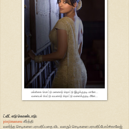
மல்லிகை மொட்டு மனசைத் தொட்டு இழுக்குதடி மானே...
வளையல் மெட்டு வயசைத் தொட்டு வளைக்குதடி மீனே...
ட்வீட் எடு கொண்டாடு:
pinjimanasu
கீர்த்தி
வளர்ந்த செடிகளை பராமரிப்பதை விட வளரும் செடிகளை பராமரிப்போம்
#
காலேஜ்