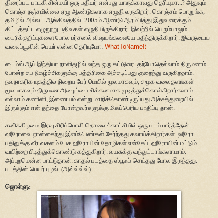
திரைப்பட பாடகி சின்மயி ஒரு பதிவர் என்பது யாருக்காவது தெரியுமா...? அதுவும்
கொஞ்ச நஞ்சமில்லை ஏழு ஆண்டுகளாக எழுதி வருகிறார். கொஞ்சம் பொறுங்க,
தமிழில் அல்ல... ஆங்கிலத்தில். 2005ம் ஆண்டு ஆரம்பித்து இதுவரைக்கும்
கிட்டத்தட்ட எழுநூறு பதிவுகள் எழுதியிருக்கிறார். இவற்றில் பெரும்பாலும்
டைரிக்குறிப்புகளை போல பர்சனல் விஷயங்களையே பதிந்திருக்கிறார். இவருடைய
வலைப்பூவின் பெயர் என்ன தெரியுமோ:
WhatToNameIt
டைம்ஸ் ஆப் இந்தியா நாளிதழில் வந்த ஒரு கட்டுரை. தற்போதெல்லாம் திருமணம்
போன்ற சுப நிகழ்ச்சிகளுக்கு பத்திரிகை அச்சடிப்பது குறைந்து வருகிறதாம்.
நவநாகரிக யுகத்தில் நிறைய பேர் மெயில் மூலமாகவும், சமூக வலைதளங்கள்
மூலமாகவும் திருமண அழைப்பை சிக்கனமாக முடித்துக்கொள்கிறார்களாம்.
எல்லாம் கணினி, இணையம் என்று மாறிக்கொண்டிருப்பது அச்சுத்துறையில்
இருக்கும் என் தந்தை போன்றவர்களுக்கு மிகப்பெரிய பாதிப்பு தான்.
சனிக்கிழமை இரவு சிரிப்பொலி தொலைக்காட்சியில் ஒரு படம் பார்த்தேன்.
ஹீரோவை நான்கைந்து இளம்பெண்கள் சேர்ந்தது கலாய்க்கிறார்கள். ஹீரோ
பதிலுக்கு வீர வசனம் பேச ஹீரோயின் தோழிகள் எஸ்கேப். ஹீரோயின் மட்டும்
வயிற்றை பிடித்துக்கொண்டு கத்துகிறார். வயசுக்கு வந்துட்டாங்களாமாம்.
அப்புறமென்ன பாட்டுதான். காதல் படத்தை ஸ்பூஃப் செய்தது போல இருந்தது.
படத்தின் பெயர் புழல். (அவ்வ்வ்வ்)
ஜொள்ளு: