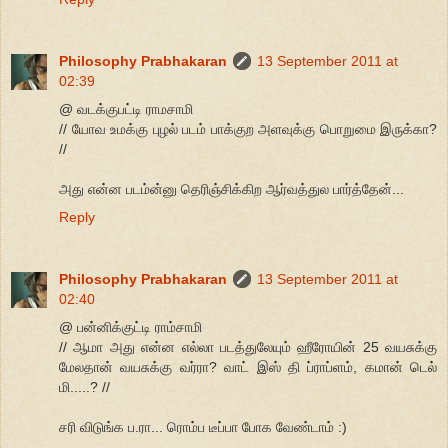
Philosophy Prabhakaran
13 September 2011 at
02:39
@ வடக்குபட்டி ராமசாமி
// யோவ உமக்கு புழல் படம் பாக்குற அளவுக்கு பொறுமை இருக்கா?
//
அது என்ன படம்ன்னு தெரிஞ்சிக்கிற ஆர்வத்துல பார்த்தேன்...
Reply
Philosophy Prabhakaran
13 September 2011 at
02:40
@ பன்னிக்குட்டி ராம்சாமி
// ஆமா அது என்ன எல்லா படத்துலேயும் ஹீரோயின் 25 வயசுக்கு
மேலதான் வயசுக்கு வர்ரா? வாட் இஸ் தி ப்ராப்ளம், கமான் டெல்
மி.....? //
சரி விடுங்க ப.ரா... ரொம்ப டீப்பா போக வேண்டாம் :)