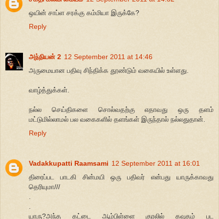
ஒயின் சாப்ள சரக்கு கம்மியா இருக்கே?
Reply
அந்நியன் 2
12 September 2011 at 14:46
அருமையான பதிவு சிந்திக்க தூண்டும் வகையில் உள்ளது.
வாழ்த்துக்கள்.
நல்ல செய்திகளை சொல்வதற்கு எதாவது ஒரு தளம்
மட்டுமில்லாமல் பல வகைகளில் தளங்கள் இருந்தால் நல்லதுதான்.
Reply
Vadakkupatti Raamsami
12 September 2011 at 16:01
திரைப்பட பாடகி சின்மயி ஒரு பதிவர் என்பது யாருக்காவது
தெரியுமா///
.
.
யாரு?அந்த கட்டை ஆம்பிள்ளை குரலில் கவுதம் பட