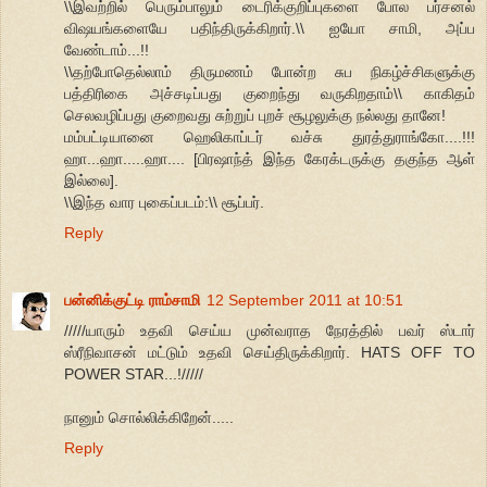
\\இவற்றில் பெரும்பாலும் டைரிக்குறிப்புகளை போல பர்சனல்
விஷயங்களையே பதிந்திருக்கிறார்.\\ ஐயோ சாமி, அப்ப
வேண்டாம்...!!
\\தற்போதெல்லாம் திருமணம் போன்ற சுப நிகழ்ச்சிகளுக்கு
பத்திரிகை அச்சடிப்பது குறைந்து வருகிறதாம்\\ காகிதம்
செலவழிப்பது குறைவது சுற்றுப் புறச் சூழலுக்கு நல்லது தானே!
மம்பட்டியானை ஹெலிகாப்டர் வச்சு துரத்துராங்கோ....!!!
ஹா...ஹா.....ஹா.... [பிரஷாந்த் இந்த கேரக்டருக்கு தகுந்த ஆள்
இல்லை].
\\இந்த வார புகைப்படம்:\\ சூப்பர்.
Reply
பன்னிக்குட்டி ராம்சாமி
12 September 2011 at 10:51
/////யாரும் உதவி செய்ய முன்வராத நேரத்தில் பவர் ஸ்டார்
ஸ்ரீநிவாசன் மட்டும் உதவி செய்திருக்கிறார். HATS OFF TO
POWER STAR...!/////
நானும் சொல்லிக்கிறேன்.....
Reply