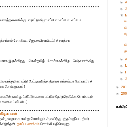
►
►
▼
பாசத்தலைவிக்கு பாராட்டுவிழா எப்போ! எப்போ! எப்போ!
ம
ப
த
்கத்தங்கம் சோனியா ஜெயலலிதாவிடம்! # தாத்தா
ப
ந
►
A
யமாக இருக்கிறது... சென்தமிழ் - சோக்காக்கீறே... மெர்சலாக்கீது...
►
►
F
►
ினைத்துகொண்டு பேட்டியளித்த திருமா எங்கய்யா போனார்? #
க போயிருப்பார்!
►
20
►
20
ையில் நான்கு ட்வீட்டுக்களை மட்டும் தேர்ந்தெடுக்க ரொம்பவும்
 கலகல ட்வீட்ஸ்...)
உடன்பிறப
 கிருபாகரன்
்முறையாக என்று சொல்லும் அளவிற்கு புத்தம்புதிய பதிவர்.
ேர்ந்தேன்.
தாய் வணக்கம்
சொல்லி பதிவெழுத