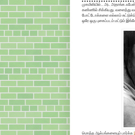
முகமிலியில்... அட அதாங்க ஃபேஸ்
கண்ணில் சிக்கியது. வளைத்து வள
போட்டோக்களை எல்லாம் சுட்டுக்
ஒரே ஒரு புகைப்படம் மட்டும் இங்கே
மொத்த ஆல்பங்களையும் பார்க்க