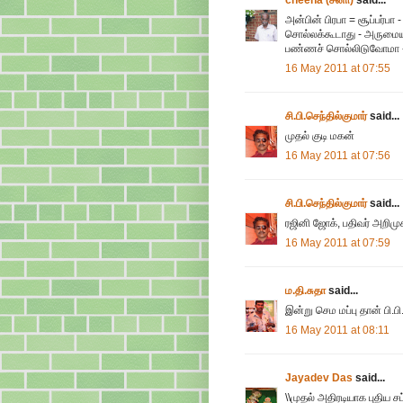
அன்பின் பிரபா = சூப்பர்பா 
சொல்லக்கூடாது - அருமையா
பண்ணச் சொல்லிடுவோமா - 
16 May 2011 at 07:55
சி.பி.செந்தில்குமார்
said...
முதல் குடி மகன்
16 May 2011 at 07:56
சி.பி.செந்தில்குமார்
said...
ரஜினி ஜோக், பதிவர் அறிமுக
16 May 2011 at 07:59
ம.தி.சுதா
said...
இன்று செம மப்பு தான் பி.
16 May 2011 at 08:11
Jayadev Das
said...
\\முதல் அதிரடியாக புதிய ச