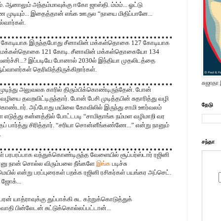
ஆனாலும் அந்தம்மாவுக்கு ஈகோ ஜாஸ்தி. ம்ம்ம்... ஓட்டு
 முடியும்... இதைத்தான் எங்க ஊருல “நாயை மிதிப்பானே...
ல்வார்கள்.
 கோடியாக இருந்தபோது சீனாவின் மக்கள்தொகை 127 கோடியாக
ின் மக்கள்தொகை 121 கோடி. சீனாவின் மக்கள்தொகையோ 134
 வளர்ச்சி...? இப்படியே போனால் 2030ல் இந்தியா முதலிடத்தை
ய்வாளர்கள் தெரிவித்திருக்கிறார்கள்.
சுஜாதா
ுடிந்து அலுவலக காரில் திரும்பிக்கொண்டிருந்தேன். போன்
ியை தவறவிட்டிருந்தார். போன் பேசி முடித்தபின் சுதாரித்து வழி
தேடு
க்கொண்டார். அப்போது மயிலை கோவிலில் இருந்து சாமி ஊர்வலம்
ை எடுத்து கன்னத்தில் போட்டபடி “சாமிதாங்க நம்மள வழிமாறி வர
தைப் பார்த்து சிரித்தார். “சரியா சொன்னீங்கண்ணே...” என்று நானும்
.
சந்தா
் பரபரப்பாக வந்துக்கொண்டிருந்த வேளையில் சூப்பர்ஸ்டார் ரஜினி
ின்னு நான் சொல்ல விரும்பலை நீங்களே
இங்க
படிச்சு
மெயில் என்று பரப்புரைகள் பறக்க ரஜினி ரசிகர்கள் பயங்கர அப்செட்.
 ஜோக்...
ேரன் யாத்ராவுக்கு துப்பாக்கி சுட கற்றுக்கொடுத்துக்
வாதி பின்லேடன் சுட்டுக்கொல்லப்பட்டான்...