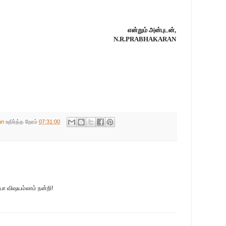
என்றும் அன்புடன்,
N.R.PRABHAKARAN
an
உதிர்த்த நேரம்
07:31:00
்யா விஷயம்லாம் நன்றி!