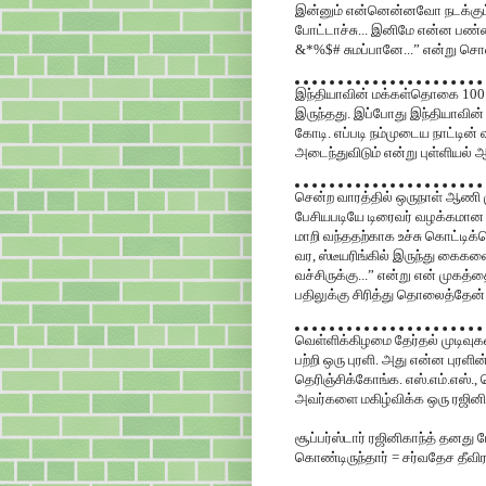
இன்னும் என்னென்னவோ நடக்கும். 
போட்டாச்சு... இனிமே என்ன பண்ண
&*%
$#
சுமப்பானே...” என்று சொ
இந்தியாவின் மக்கள்தொகை 100
இருந்தது. இப்போது இந்தியாவ
கோடி. எப்படி நம்முடைய நாட்டின்
அடைந்துவிடும் என்று புள்ளியல் ஆ
சென்ற வாரத்தில் ஒருநாள் ஆணி ம
பேசியபடியே டிரைவர் வழக்கமான வழ
மாறி வந்ததற்காக உச்சு கொட்டி
வர, ஸ்டீயரிங்கில் இருந்து கைகள
வச்சிருக்கு...” என்று என் முகத்
பதிலுக்கு சிரித்து தொலைத்தேன்
வெள்ளிக்கிழமை தேர்தல் முடிவுகள
பற்றி ஒரு புரளி. அது என்ன புரள
தெரிஞ்சிக்கோங்க. எஸ்.எம்.எஸ்., 
அவர்களை மகிழ்விக்க ஒரு ரஜினி
சூப்பர்ஸ்டார் ரஜினிகாந்த் தனது ப
கொண்டிருந்தார் = சர்வதேச தீவிர