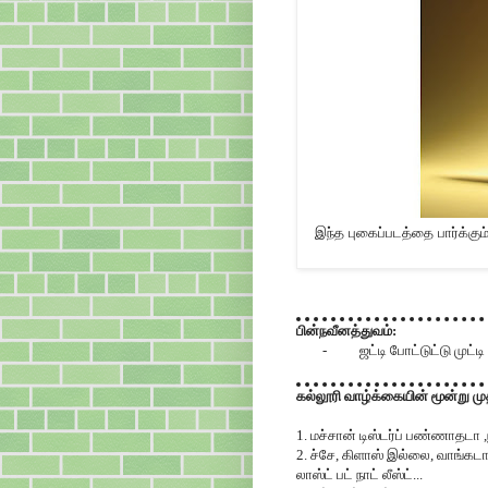
இந்த புகைப்படத்தை பார்க்க
பின்நவீனத்துவம்:
-
ஜட்டி போட்டுட்டு முட்
கல்லூரி வாழ்க்கையின் மூன்று 
1. மச்சான் டிஸ்டர்ப்
பண்ணாதடா ,ந
2. ச்சே, கிளாஸ் இல்லை, வாங்கட
லாஸ்ட் பட் நாட் லீஸ்ட்...