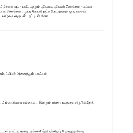
- அத்தனையும் - ட்வீட் மற்றும் பதிவுலக புதியவர் செலக்சன் - சும்மா
ன செலக்சன் . முட்டி போட்டு ஜட்டி போடறதுக்கு ஒரு டிசைன்
வாழ்க வளமுடன் - நட்புடன் சீனா
ம், ட்வீட்ஸ் அனைத்தும் கலக்கல்
பி.. அம்மாண்ணா சும்மாவா... இன்றும் உங்கள் படத்தை திருடுகிறேன்
ட்டமன்ற கட்டிடத்தை புறக்கணித்திருக்கிறார்.\\ நானூறு கோடி