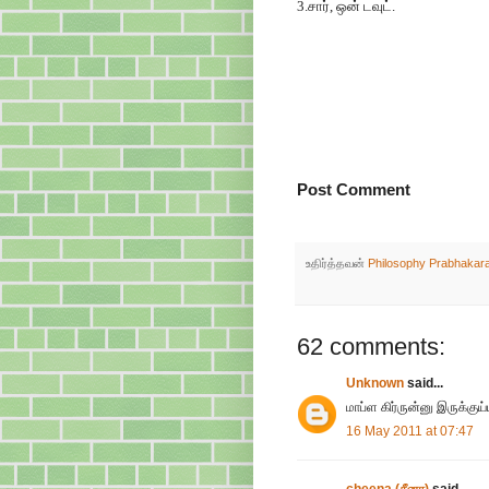
3.சார், ஒன் டவுட்.
Post Comment
உதிர்த்தவன்
Philosophy Prabhakar
62 comments:
Unknown
said...
மாப்ள கிர்ருன்னு இருக்குய
16 May 2011 at 07:47
cheena (சீனா)
said...