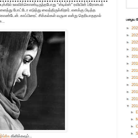
புக்கில் உலவிக்கொண்டிருந்தபோது “ஸ்டில்ஸ்” ரவியின் ப்ரோபைல்
ைத்து போட்டோ எடுத்து வைத்திருக்கிறார். எனக்கு பிடித்த
கொண்டேன். காப்பிரைட் சிக்கல்கள் வருமா என்று தெரியாததால்
பழைய பே
...
►
20
►
20
►
20
►
20
►
20
►
20
►
20
►
20
►
20
►
20
►
20
▼
20
►
►
►
O
►
இங்கே
கிளிக்கவும்...