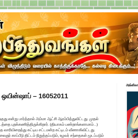
அங்கீகா
ா ஒயின்ஷாப் – 16052011
ு என்று பார்த்தால் அம்மா ஆட்சி ஆரம்பித்துவிட்டது. முதல்
த்தை புறக்கணித்திருக்கிறார். (தியாகம் பண்றாங்களாமாம்...)
ை வாரியிறைத்து கட்டிய சட்டமன்ற கட்டிடம் வீணாகிவிட்டது.
் காப்பீடு திட்டம் நிறுத்தப்படும், உழவர் சந்தைகள் மூடப்படும்