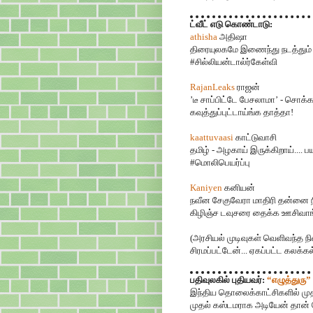
ட்வீட் எடு கொண்டாடு:
athisha
அதிஷா
திரையுலகமே இணைந்து நடத்தும் 
#சில்லியன்டால்ர்கேள்வி
RajanLeaks
ராஜன்
’டீ சாப்பிட்டே பேசலாமா’ - சொக
கவுத்துப்புட்டாய்ங்க தாத்தா!
kaattuvaasi
காட்டுவாசி
தமிழ் - அழகாய் இருக்கிறாய்.... ப
#மொலிபெயர்ப்பு
Kaniyen
கனியன்
நவீன சேகுவேரா மாதிரி தன்னை ந
கிழிஞ்ச டவுசரை தைக்க ஊசிவாங்
(அரசியல் முடிவுகள் வெளிவந்த நில
சிரமப்பட்டேன்... ஏகப்பட்ட கலக்கல்
பதிவுலகில் புதியவர்:
“எழுத்துரு”
இந்திய தொலைக்காட்சிகளில் முதன
முதல் கஸ்டமராக அடியேன் தான் ச