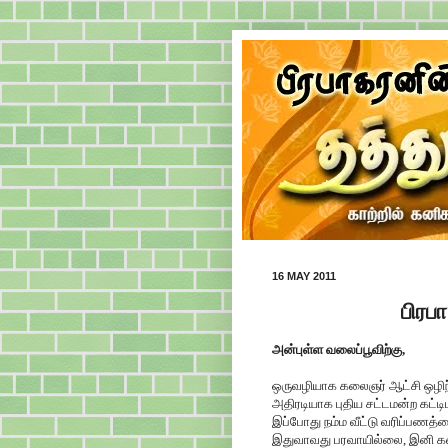
16 MAY 2011
பிரப
அன்புள்ள வலைப்பூவிற்கு,
ஒருவழியாக கலைஞர் ஆட்சி ஒழிந்தத
அதிரடியாக புதிய சட்டமன்ற கட்டிட
இப்போது நம்ம வீட்டு வரிப்பணத்த
இதுவாவது பரவாயில்லை, இனி கலைஞர