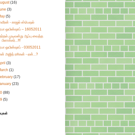
August
(16)
June
(3)
May
(5)
ாவீரன் - காஜல் ஸ்பெஷல்
ிரபா ஒயின்ஷாப் – 16052011
ேர்தல் முடிவன்று ஆப்பு வைத்த
பிளாக்கர்...!!!
ிரபா ஒயின்ஷாப் - 03052011
ான் அஜித் ரசிகன் - ஏன்...?
pril
(3)
March
(1)
ebruary
(17)
January
(23)
10
(88)
09
(5)
்புகள்