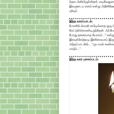
தொடங்கியிருக்கிறார். வடிவேல
இவருடைய களம் என்று அறிகிறேன
புரியும்.
இந்த வாரப்பாடல்:
போனில் மெமரி கார்டில்லாத ஒரு 
கேட்டுக்கொண்டிருந்தேன். அப்ப
போது நனையாத யோகம்...” என்று 
இரவுக்கேற்றபடி இனிமையாய் இருந
அந்தப்பாடலில்... “மூடாமல் கண
பாடும்...”
இந்த வார புகைப்படம்: