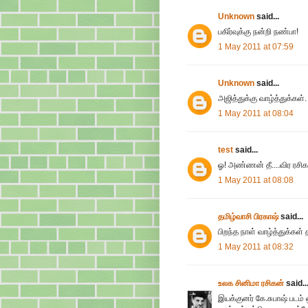
Unknown
said...
பகிர்வுக்கு நன்றி நண்பா!
1 May 2011 at 07:59
Unknown
said...
அஜித்துக்கு வாழ்த்துக்கள்.
1 May 2011 at 08:04
test
said...
ஓ! அண்ணன் தீ....விர ரசிக
1 May 2011 at 08:08
தமிழ்வாசி பிரகாஷ்
said...
பிறந்த நாள் வாழ்த்துக்கள் 
1 May 2011 at 08:32
உலக சினிமா ரசிகன்
said..
இயக்குனர் கே.சுபாஷ் படம்