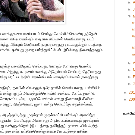
►
►
▼
ம
ப
யலாக்குகளை மனப்பாடம் செய்து சொல்லிக்கொண்டிருந்தேன்.
த
புகளை எகிற வைக்கும் விதமாக சிட்டிசன் வெளியானது. படம்
்து அப்புறம் வெறியாகி நாற்பத்தைந்து நாட்களுக்குள் படத்தை
ப
க்கில் ஒன்பது முறை பார்த்துவிட்டேன். இப்போது நினைத்தாலும்
ந
►
A
பேனருக்கு பாலபிஷேகம் செய்வது, கோஷம் போடுவது போன்ற
►
்லை. அதற்கு காரணம் எனக்கு அதெல்லாம் செய்யத் தெரியாதது
த்து ரெட் படத்தின் தோல்வியால் கொஞ்சம் வேகம் குறைந்தது.
►
F
►
யும், தலயின் வில்லனும் ஒரே நாளில் வெளியானது. பள்ளியில்
►
20
்கள் என்று குருப் அமைத்துக்கொண்டு சண்டை போட்டதுண்டு.
ம் கொஞ்சம் படிப்பு, பருவப்பெண்கள் என்று திசைமாறி சினிமா
►
20
ம் ராஜா, ஆஞ்சநேயா, ஜனா என்று தொடர்ந்து சறுக்கல்கள்.
உடன்பிறப
டித்துபிடித்து முதல்நாள் முதல்காட்சி பார்க்கும் அளவிற்கு
குப்பின் வெளிவந்த அனைத்து அஜித் படங்களையும் முதல்நாள்
ன்று எண்ணுகிறேன் (ஜி படத்தை தவிர்த்து). நாளடைவில் அஜித்
ம் தல என்ற மந்திரச்சொல்லுக்காகவே படத்தை ரசிக்க