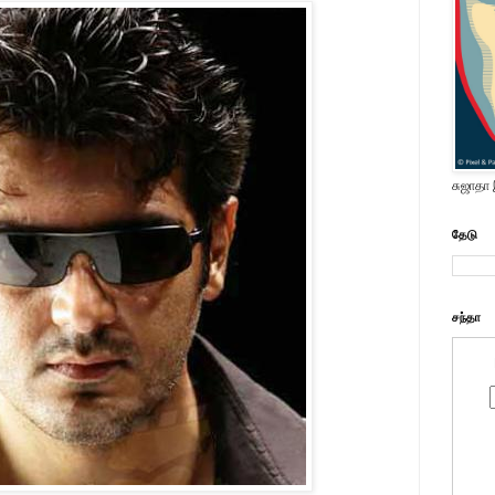
சுஜாதா
தேடு
சந்தா