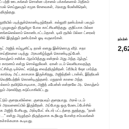
ைப் பற்றி ஊடகங்கள் சொன்ன பர்சனல் பக்கங்களால் அதிகம்
்லாமல் செய்துவரும் சமூக சேவைகள், அவரது மேன்லிநெஸ்,
திருந்தது.
ரியில் படித்துக்கொண்டிருந்தேன். கல்லூரி நண்பர்கள் பலரும்
ி முழுவதும் திருவிழா போல காட்சியளித்தது. குறிப்பாக பில்லா
ங்களெல்லாம் கொண்டாட்டம்தான். டிவி ரூமில் பில்லா ட்ரைலர்
ில் இருந்தும் நண்பர்கள் ஓடி வருவார்கள்.
நம்பர்ஸ்
2,6
ட் அஜித் கம்யூனிட்டி தான் எனது இன்னொரு வீடு. சதா
செய்திகளை படித்து அகமகிழ்ந்துக் கொண்டிருப்பேன்.
ஞ்சம் சலிக்க ஆரம்பித்தது என்றால் அது அந்த ஆர்குட்
தான் காரணம் என்று சொல்லுவேன். ஏகன் படம் வெளியாவதற்கு
சிக்கு டிக்கெட் எடுத்து வைத்திருந்தேன். ப்ரீமியர் ஷோ பார்த்த
ம் காமெடி அட்டகாசமாக இருக்கிறது, அஜித்தின் டான்ஸ், இந்தியன்
 வெறியேற்றிக் கொண்டிருந்தனர். மறுநாள் காலை அந்த
து எல்லாம் தவிடுபொடியாக, அஜித் ஃபேன்ஸ் என்றாலே அட கொஞ்சம்
லும் அளவிற்கு கடுப்பாகிவிட்டது.
ட்டும் குறையவில்லை. குறையவும் குறையாது. அசல் படம்
் அரவணைப்பில் இருந்தேன். அப்போது ஒரு மேடைப்பேச்சில்
ாக அஜித் பேசியது, அல்டிமேட் ஸ்டார் பட்டத்தை துறந்தது, "நான்
..." என்று அழுத்தம் திருத்தமாக கூறியது போன்ற சம்பவங்கள்
ச்சக்கமாக கூடியது.