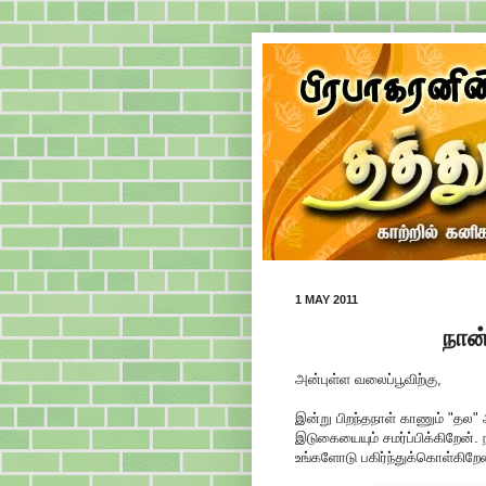
1 MAY 2011
நான்
அன்புள்ள வலைப்பூவிற்கு,
இன்று பிறந்தநாள் காணும் "தல"
இடுகையையும் சமர்ப்பிக்கிறேன்
உங்களோடு பகிர்ந்துக்கொள்கிறேன