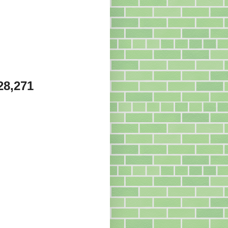
28,271