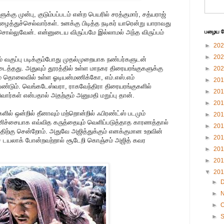
க்கு முன்பு, குடும்பப்படம் என்ற பெயரில் சரத்குமார், சத்யராஜ்
த்துச்செல்வார்கள். உனக்கு பிடித்த நடிகர் யாரென்று யாராவது
 சொல்லுவேன். என்னுடைய விருப்பமே இல்லாமல் அந்த விருப்பம்
பழைய பே
►
20
►
20
ாம் வகுப்பு படிக்கும்போது முதல்முறையாக நண்பர்களுடன்
டைத்தது. அதுவும் தூரத்தில் உள்ள மாநகர திரையரங்குகளுக்கு
►
20
ம் தொலைவில் உள்ள ஓடியன்மணிக்கோ, எம்.எஸ்.எம்
►
20
ண்டும். வெங்கடேஸ்வரா, ராகவேந்திரா திரையரங்குகளில்
►
20
டுவார்கள் என்பதால் அதற்கும் அனுமதி மறுப்பு தான்.
►
20
ல் ஒன்றில் தீனாவும் மற்றொன்றில் ஃபிரண்ட்ஸ் படமும்
►
20
னிச்சையாக எவ்வித கருத்தையும் வெளிப்படுத்தாத காரணத்தால்
►
20
த்திற்கு சென்றோம். அதுவே அஜித்துக்கும் எனக்குமான உறவின்
►
20
்ச் டயலாக் போன்றவற்றால் சூடேறி கொஞ்சம் அஜித் கவர
►
20
►
20
▼
20
►
►
►
O
►