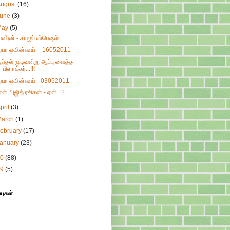
August
(16)
June
(3)
May
(5)
ாவீரன் - காஜல் ஸ்பெஷல்
ிரபா ஒயின்ஷாப் – 16052011
ேர்தல் முடிவன்று ஆப்பு வைத்த
பிளாக்கர்...!!!
ிரபா ஒயின்ஷாப் - 03052011
ான் அஜித் ரசிகன் - ஏன்...?
pril
(3)
March
(1)
ebruary
(17)
January
(23)
10
(88)
09
(5)
்புகள்