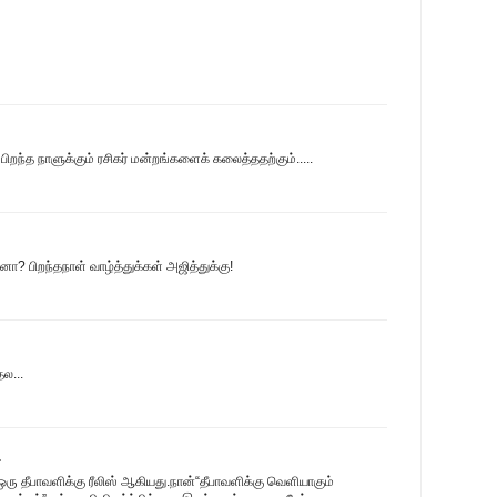
 பிறந்த நாளுக்கும் ரசிகர் மன்றங்களைக் கலைத்ததற்கும்.....
னா? பிறந்தநாள் வாழ்த்துக்கள் அஜித்துக்கு!
தல...
.
 ஒரு தீபாவளிக்கு ரீலிஸ் ஆகியது.நான்“தீபாவளிக்கு வெளியாகும்