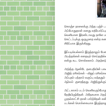
கொஞ்ச நாளைக்கு அந்த பஞ்ச் ட
அப்போதுதான் எனது எதிர்பார்ப்
வெளியான இரண்டாவது நாளே பார்த
கெட்டப்புக்கு ஒருமுறை என்ற கண
சிரிப்பாக இருக்கிறது.
இப்படியெல்லாம் இருந்தாலும் 
அபத்தங்கள் எதையும் செய்ததில
என்று கூட சொல்லலாம். அதற்கடு
அடுத்த ஆண்டே தளபதியின் பகவதி
அஜித் ரசிகர்கள் - விஜய் ரசிகர
அப்புறம் பத்தாம் வகுப்பு வந்தது
ஆர்வம் குறைந்தது. அஜித்துக்கு
அட்டகாசம் படம் வெளிவரும்போது அ
தேறியிருந்தேன். அநேகமாக அதற்
முதல்காட்சி தான் பார்த்தேன் எ
படங்கள் மொக்கையாக இருந்தாலு