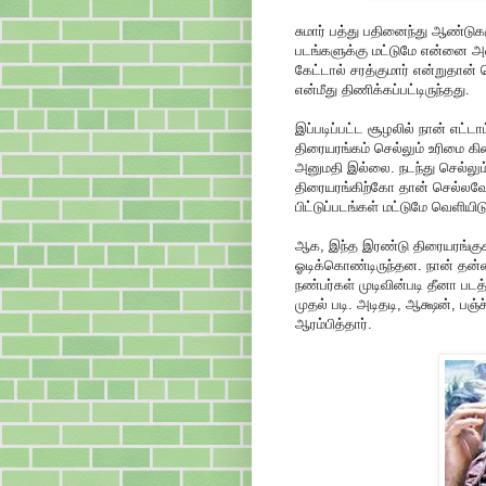
சுமார் பத்து பதினைந்து ஆண்டுகளு
படங்களுக்கு மட்டுமே என்னை அழை
கேட்டால் சரத்குமார் என்றுதான்
என்மீது திணிக்கப்பட்டிருந்தது.
இப்படிப்பட்ட சூழலில் நான் எட்ட
திரையரங்கம் செல்லும் உரிமை கி
அனுமதி இல்லை. நடந்து செல்லு
திரையரங்கிற்கோ தான் செல்லவே
பிட்டுப்படங்கள் மட்டுமே வெளியி
ஆக, இந்த இரண்டு திரையரங்குகளி
ஓடிக்கொண்டிருந்தன. நான் தன்
நண்பர்கள் முடிவின்படி தீனா பட
முதல் படி. அடிதடி, ஆக்ஷன், பஞ
ஆரம்பித்தார்.