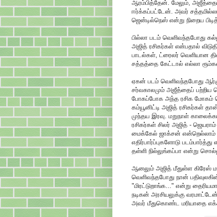
ஆரம்பித்தேன். மேலும், அஜீத்த
ஈர்க்கப்பட்டேன். அவர் சத்தமில
ஜென்டில்நெஸ் என்று நிறைய பிடித்
பில்லா படம் வெளிவந்தபோது கல்லூ
அஜித் ரசிகர்கள் என்பதால் விடுத
பாடல்கள், ட்ரைலர் வெளியான தின
சத்தத்தை கேட்டால் எல்லா ரூம்கள
ஏகன் படம் வெளிவந்தபோது ஆர்கு
சர்வகாலமும் அஜீத்தைப் பற்றிய 
போகப்போக அந்த ரசிக மோகம் கொ
கம்யூனிட்டி அஜித் ரசிகர்கள் 
முந்தய இரவு. மறுநாள் காலைக்காட்
ரசிகர்கள் சிலர் அஜித் - ஜெயரா
மைக்கேல் ஜாக்சன் என்றெல்லாம்
எதிர்பார்ப்புகளோடு படம்பார்த்
தள்ளி நில்லுங்கப்பா என்று சொல்
ஆனலும் அஜித் மீதுள்ள கிரேஸ் ம
வெளிவந்தபோது நான் பதிவுலகின
"மிரட்டுறாங்க..." என்று தைரியம
நடிகன் அரசியலுக்கு வரமாட்டேன்
அவர் மீதுகொண்ட மரியாதை எக்க