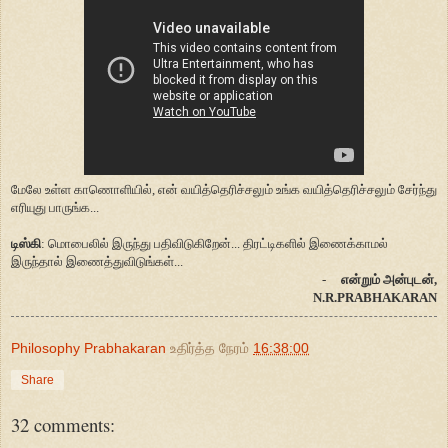
மேலே உள்ள காணொளியில், என் வயித்தெரிச்சலும் உங்க வயித்தெரிச்சலும் சேர்ந்து
எரியுது பாருங்க...
டிஸ்கி
: மொபைலில் இருந்து பதிவிடுகிறேன்... திரட்டிகளில் இணைக்காமல்
இருந்தால் இணைத்துவிடுங்கள்...
-
என்றும் அன்புடன்,
N.R.PRABHAKARAN
Philosophy Prabhakaran
உதிர்த்த நேரம்
16:38:00
Share
32 comments: