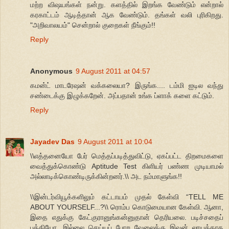
மற்ற விஷயங்கள் நன்று. களத்தில் இறங்க வேண்டும் என்றால்
கரகாட்டம் ஆடித்தான் ஆக வேண்டும். தங்கள் வலி புரிகிறது.
"அறிவாலயம்" சென்றால் குறைகள் நீங்கும்!!
Reply
Anonymous
9 August 2011 at 04:57
கமன்ட் மாடரேஷன் வக்கலையா? இருங்க.... டம்மி ஐடில வந்து
சண்டைக்கு இழுக்கறேன். அப்பதான் உங்க ப்ளாக் களை கட்டும்.
Reply
Jayadev Das
9 August 2011 at 10:04
\\எத்தனையோ பேர் மெத்தப்படித்துவிட்டு, ஏகப்பட்ட திறமைகளை
வைத்துக்கொண்டு Aptitude Test கிளியர் பண்ண முடியாமல்
அல்லாடிக்கொண்டிருக்கின்றனர்.\\ அட நம்மாளுங்க!!
\\இன்டர்வியூக்களிலும் கட்டாயம் முதல் கேள்வி “TELL ME
ABOUT YOURSELF...?\\ ரொம்ப கொடுமையான கேள்வி. ஆனா,
இதை எதுக்கு கேட்குரானுங்கன்னுதான் தெரியலை. படிச்சதைப்
பத்தியோ, இல்லை செய்யப் போற வேலைக்கு இவன் லாயக்காக