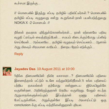
கூச்சமா இருக்கு...
// மொபைலில் இருந்து எப்படி தமிழில் பதிவிட்டீர்கள்.? மொபைலில்
தமிழில் எப்படி எழுதுவது என்று கூறுங்கள்.நான் பயன்படுத்துவது
NOKIA X -2 மொபைல். //
நீங்கள் தவறாக புரிந்துக்கொண்டீர்கள்... நான் ஏற்கனவே பதிவு
எழுதி ட்ராப்டில் வைத்திருப்பேன்... சமயம் கிடைக்கும்போது பப்ளிஷ்
செய்வேன்... அவ்வளவே... தமிழில் எழுதவும் செய்யலாம்... ஆனால்
அது மிகவும் சிரமமான காரியம்... நிறைய நேரம் எடுக்கும்...
Reply
Jayadev Das
10 August 2011 at 10:00
\\நீங்க தினமணியின் தீவிர வாசகரா...? தினமணியில் பதிவை
இணைத்தால் மட்டும் உடனே வந்துவிடுகிறீர்கள்.\\ உங்க பதிவைப்
பற்றிய தகவல்கள் தற்போது என்னுடைய ஜிமெயிலுக்கே
வருகின்றன. அதிலிருந்துதான் தெரிய வருகிறது. மேலும் கடந்த
ஆறுமாதங்களுக்கப்புறம் இப்பத்தான் மூணு பதிவைப்
போட்டிருக்கீங்க, அதுக்குள்ளே இப்படி அவசரப்பட்டு ஒரு
conclusion க்கு எப்படி வந்தீங்கன்னுதான் புரியல.