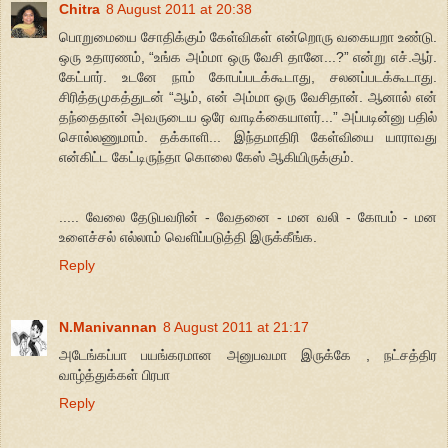
Chitra
8 August 2011 at 20:38
பொறுமையை சோதிக்கும் கேள்விகள் என்றொரு வகையறா உண்டு.
ஒரு உதாரணம், “உங்க அம்மா ஒரு வேசி தானே...?” என்று எச்.ஆர்.
கேட்பார். உடனே நாம் கோபப்படக்கூடாது, சலனப்படக்கூடாது.
சிரித்தமுகத்துடன் “ஆம், என் அம்மா ஒரு வேசிதான். ஆனால் என்
தந்தைதான் அவருடைய ஒரே வாடிக்கையாளர்...” அப்படின்னு பதில்
சொல்லணுமாம். தக்காளி... இந்தமாதிரி கேள்வியை யாராவது
என்கிட்ட கேட்டிருந்தா கொலை கேஸ் ஆகியிருக்கும்.
..... வேலை தேடுபவரின் - வேதனை - மன வலி - கோபம் - மன
உளைச்சல் எல்லாம் வெளிப்படுத்தி இருக்கீங்க.
Reply
N.Manivannan
8 August 2011 at 21:17
அடேங்கப்பா பயங்கரமான அனுபவமா இருக்கே , நட்சத்திர
வாழ்த்துக்கள் பிரபா
Reply