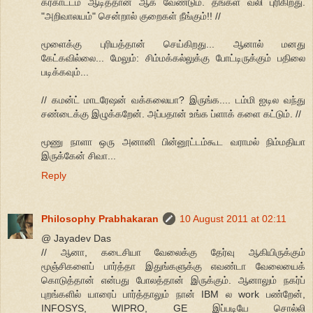
கரகாட்டம் ஆடித்தான் ஆக வேண்டும். தங்கள் வலி புரிகிறது.
"அறிவாலயம்" சென்றால் குறைகள் நீங்கும்!! //
மூளைக்கு புரியத்தான் செய்கிறது... ஆனால் மனது
கேட்கவில்லை... மேலும்: சிம்மக்கல்லுக்கு போட்டிருக்கும் பதிலை
படிக்கவும்...
// கமன்ட் மாடரேஷன் வக்கலையா? இருங்க.... டம்மி ஐடில வந்து
சண்டைக்கு இழுக்கறேன். அப்பதான் உங்க ப்ளாக் களை கட்டும். //
மூணு நாளா ஒரு அனானி பின்னூட்டம்கூட வராமல் நிம்மதியா
இருக்கேன் சிவா...
Reply
Philosophy Prabhakaran
10 August 2011 at 02:11
@ Jayadev Das
// ஆனா, கடைசியா வேலைக்கு தேர்வு ஆகியிருக்கும்
மூஞ்சிகளைப் பார்த்தா இதுங்களுக்கு எவண்டா வேலையைக்
கொடுத்தான் என்பது போலத்தான் இருக்கும். ஆனாலும் நகர்ப்
புறங்களில் யாரைப் பார்த்தாலும் நான் IBM ல work பண்றேன்,
INFOSYS, WIPRO, GE இப்படியே சொல்லி