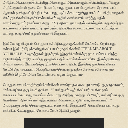
அடுத்த அலப்பறை இன்டர்வியூ அறைக்குள் ஆரம்பமாகும். இன்டர்வியூ எடுக்குற
அதிமேதாவிகள் தலை சொரியலாம், காது குடையலாம், மூக்கை நோண்டலாம்
ஆனால் நமக்கு மட்டும் நீட்டக்கூடாது, ஆட்டக்கூடாதுன்னு ஏகப்பட்ட விதிமுறைகள்.
கேட்கும் கேள்விகளுக்கெல்லாம் எச்.ஆரின் கண்ணைப் பார்த்து பதில்
சொல்லணுமாம் (கண்ணா அது...???). ஆனா, நாம பதில் சொல்லும்போது அவர் நம்
கண்ணை பார்க்க மாட்டார். ஏன், நம் பதிலையே சட்டை பண்ணாமல் விட்டத்தை
பார்த்து தாடி சொரிந்துக்கொண்டு இருப்பார்.
இன்னொரு விஷயம், பொதுவா எச்.ஆர்களுக்கு கேள்வி கேட்கவே தெரியாது.
எல்லா இன்டர்வியூக்களிலும் கட்டாயம் முதல் கேள்வி “TELL ME ABOUT
YOURSELF...? ஆகத்தான் இருக்கும். இந்தக்கேள்விக்கு நாம பாம்பை பார்த்த
ரஜினிகாந்த் மாதிரி மென்று முழுங்கி பதில் சொல்லிக்கொண்டே இருக்கும்போது
அய்யா நம்மை இடைமறித்து நம்ம சொன்ன பதிலில் இருந்தே ஒரு கேள்வியை
கேட்டு தொலைப்பார். அப்படியே நாம் தொடர்ந்து பதில் சொல்லச்சொல்ல நம்
பதிலில் இருந்தே அவர் கேள்விகளை உருவாக்குவாராம்.
பொறுமையை சோதிக்கும் கேள்விகள் என்றொரு வகையறா உண்டு. ஒரு உதாரணம்,
“உங்க அம்மா ஒரு வேசி தானே...?” என்று எச்.ஆர். கேட்பார். உடனே நாம்
கோபப்படக்கூடாது, சலனப்படக்கூடாது. சிரித்தமுகத்துடன் “ஆம், என் அம்மா ஒரு
வேசிதான். ஆனால் என் தந்தைதான் அவருடைய ஒரே வாடிக்கையாளர்...”
அப்படின்னு பதில் சொல்லணுமாம். தக்காளி... இந்தமாதிரி கேள்வியை யாராவது
என்கிட்ட கேட்டிருந்தா கொலை கேஸ் ஆகியிருக்கும்.