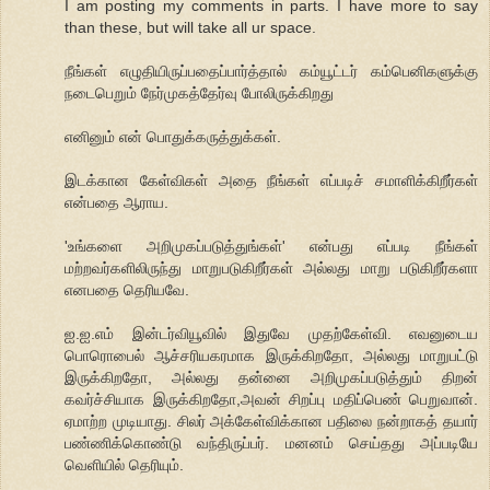
I am posting my comments in parts. I have more to say
than these, but will take all ur space.
நீங்கள் எழுதியிருப்பதைப்பார்த்தால் கம்யூட்டர் கம்பெனிகளுக்கு
நடைபெறும் நேர்முகத்தேர்வு போலிருக்கிறது
எனினும் என் பொதுக்கருத்துக்கள்.
இடக்கான கேள்விகள் அதை நீங்கள் எப்படிச் சமாளிக்கிறீர்கள்
என்பதை ஆராய.
'உங்களை அறிமுகப்படுத்துங்கள்' என்பது எப்படி நீங்கள்
மற்றவர்களிலிருந்து மாறுபடுகிறீர்கள் அல்லது மாறு படுகிறீர்களா
எனபதை தெரியவே.
ஐ.ஐ.எம் இன்டர்வியூவில் இதுவே முதற்கேள்வி. எவனுடைய
பொரொபைல் ஆச்சரியகரமாக இருக்கிறதோ, அல்லது மாறுபட்டு
இருக்கிறதோ, அல்லது தன்னை அறிமுகப்படுத்தும் திறன்
கவர்ச்சியாக இருக்கிறதோ,அவன் சிறப்பு மதிப்பெண் பெறுவான்.
ஏமாற்ற முடியாது. சிலர் அக்கேள்விக்கான பதிலை நன்றாகத் தயார்
பண்ணிக்கொண்டு வந்திருப்பர். மனனம் செய்தது அப்படியே
வெளியில் தெரியும்.