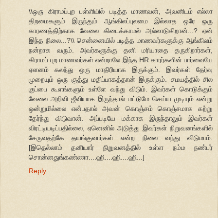
\\ஒரு கிராமப்புற பள்ளியில் படித்த மாணவன், அவனிடம் எல்லா
திறமைகளும் இருந்தும் ஆங்கிலப்புலமை இல்லாத ஒரே ஒரு
காரணத்திற்காக வேலை கிடைக்காமல் அல்லாடுகிறான்...? ஏன்
இந்த நிலை...?\\ சென்னையில் படித்த மாணவர்களுக்கு ஆங்கிலம்
நன்றாக வரும். அவர்களுக்கு தனி மரியாதை தருகிறார்கள்,
கிராமப் புற மாணவர்கள் என்றாலே இந்த HR காரர்களின் பார்வையே
ஏளனம் கலந்து ஒரு மாதிரியாக இருக்கும். இவர்கள் தேர்வு
முறையும் ஒரு குத்து மதிப்பாகத்தான் இருக்கும். சமயத்தில் சில
குப்பை கூளங்களும் உள்ளே வந்து விடும். இவர்கள் கொடுக்கும்
வேலை அறிவி ஜீவியாக இருந்தால் மட்டுமே செய்ய முடியும் என்று
ஒன்றுமில்லை என்பதால் அவன் கொஞ்சம் கொஞ்சமாக கற்று
தேர்ந்து விடுவான். அப்படியே மக்காக இருந்தாலும் இவர்கள்
விரட்டியடிப்பதில்லை, ஏனெனில் அடுத்து இவர்கள் நிறுவனங்களில்
சேருவதற்கே தயங்குவார்கள் என்ற நிலை வந்து விடுமாம்.
[இதெல்லாம் தனியார் நிறுவனத்தில் உள்ள நம்ம நண்பர்
சொன்னதுங்கண்ணா....ஹி....ஹி....ஹி...]
Reply