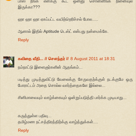
பாஸ் நீங்க எனக்கு கூட ஒன்னு சொன்னீங்க நினைவுல
இருக்கா???
ஹா ஹா ஹா ஏகப்பட்ட வயிற்றெரிச்சல் போல.....
ஆனால் இதில் Aptitude டெஸ்ட் என்பது நன்மைக்கே.
Reply
கவிதை வீதி... // சௌந்தர் //
8 August 2011 at 18:31
நம்நாட்டு இளைஞர்களின் ஆதங்கம்...
படித்து முடித்துவிட்டு வேலைக்கு சேருவதற்க்குள் நடக்குமே ஒரு
போராட்டம் அதை சொல்ல வார்த்தைகளே இல்லை...
சினிமாவையும் வாழ்க்கையும் ஒன்றுப்படுத்தி பார்க்க முடியாது...
கருத்துள்ள பதிவு...
தமிழ்மண நட்சத்திரத்திற்க்கு வாழ்த்துக்கள்....
Reply