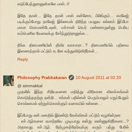
கடுப்பேத்துரானுன்களே பாஸ். //
இதே தான்... இதே தான் பாஸ் என்னோட பீலிங்கும்... காலேஜ்
படிக்கும்போது நாலேஜ் இல்லாமல் திரிந்த பயலுவ எல்லாம் இப்போ
மாமா ரெகமண்டேஷன், மச்சான் ரெபர் பண்ணாருன்னு பெரிய
கம்பெனில வேலைக்கு சேர்ந்துடுறானுங்க...
நீங்க தினமணியின் தீவிர வாசகரா...? தினமணியில் பதிவை
இணைத்தால் மட்டும் உடனே வந்துவிடுகிறீர்கள்...
Reply
Philosophy Prabhakaran
10 August 2011 at 02:20
@ simmakkal
முதலில் இந்த சிறியவனை மதித்து விரிவான விளக்கங்கள்
கொடுத்ததற்கு நன்றி... உங்கள் பதில்கள் பெரும்பாலும் மறுப்பேதும்
சொல்லாமல் ஏற்றுக்கொள்ளும் வகையில் உள்ளன...
இப்போது என் மனதில் இரண்டு கேள்விகள் மட்டும் எழுகின்றன:
. எச்.ஆர்களை ஏமாற்றவே முடியாது என்று எண்ணுகிறீர்களா...?
அதாவது எச்.ஆர். நேர்முகத்தேர்வுக்கு வரும் பத்து பேரில்