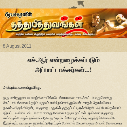
8 August 2011
எச்.ஆர் என்றழைக்கப்படும்
அப்பாட்டாக்கர்கள்...!
அன்புள்ள வலைப்பூவிற்கு,
ஒரு மனிதனுடைய வாழ்க்கையிலேயே மோசமான காலக்கட்டம் எதுவென்று
கேட்டால் வேலை தேடும் பருவம் என்றே சொல்லுவேன். காதல் தோல்வியை
தாண்டியிருக்கிறேன், பலமுறை முதுகில் குத்தப்பட்டிருக்கிறேன். அப்போதெல்லாம்
ஏற்பட்ட வலியை விட மோசமானது வேலை தேடிய நாட்கள். ஒவ்வொரு முறை
சாப்பிடும்போதும் நாம் சாப்பிடுவது “தண்டச்சோறு” என்று உறுத்திக்கொண்டே
இருக்கும். ஃபைலை தூக்கிட்டு ரோட்டில் போனால் அவனவனும் அவன் வேலையை