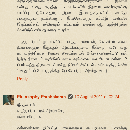
அதிபுத்திசாலியைத்தான் தேர்ந்தெடுக்கிறார்களா...? இல்லை
என்பது எனது கருத்து... சமயங்களில் திறமையானவர்களுக்கு
வாய்ப்பு பறிபோவதும், திறமை இல்லாதவர்களிடம் எச்.ஆர்
ஏமாறுவதும் நடக்கிறது... இன்னொன்று, எச்.ஆர் பணியில்
இருப்பவர்கள் எல்லோரும் கட்டாயம் சைக்காலஜி படித்திருக்க
வேண்டும் என்பது எனது கருத்து...
. ஒரு கிராமப்புற பள்ளியில் படித்த மாணவன், அவனிடம் எல்லா
திறமைகளும் இருந்தும் ஆங்கிலப்புலமை இல்லாத ஒரே ஒரு
காரணத்திற்காக வேலை கிடைக்காமல் அல்லாடுகிறான்...? ஏன்
இந்த நிலை...? ஆங்கிலப்புலமை அவ்வளவு அவசியமா என்ன...?
(யார் அந்த திறமைசாலி என்று நீங்கள் கேட்டால் - உங்களுக்கு மேலே
பின்னூட்டம் போட்டிருக்கிறாரே பலே பிரபு... அவர்தான்...)
Reply
Philosophy Prabhakaran
10 August 2011 at 02:24
@ தனபால்
// திரு பிரபாகரன் அவர்களே,
நல்ல பதிவு... //
என்னண்ணே இம்புட்டு மரியாதையா கூப்பிடுறீங்க... எனக்கு