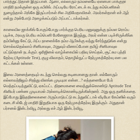
பார்த்துட்டுதான் இருப்பான். ஆனா, எல்லாரும் நம்மளையே ஏளனமா பாக்குறா
மாதிரி நமக்குள்ள ஒரு ஃபீலிங். அப்படியே ரோட்டைக் கடந்து கம்பெனிகள்
நுழைந்தால் அங்கே இருப்பார்கள் சில அதிமேதாவிகள். அவர்கள்தான் எச்.ஆர்
என்று அன்போடு அழைக்கப்படும் அப்பாட்டாக்கர்கள்.
காலையில ஜாக்கிங் போகும்போது பார்க்குற பெரிய மனுஷனுக்கு நம்மள ரொம்ப
புடிச்சு, அவரு பெரிய கம்பெனி மேனேஜராக இருந்து, அவர் என்ன படிச்சிருக்கீங்க
தம்பின்னு கேட்டு, அப்ப நாளைக்கே நம்ம ஆபீசுக்கு வந்து சேர்ந்துடுங்க என்று
சொல்வதெல்லாம் சினிமாவுல, அதுவும் வீணாப்போன தமிழ் சினிமாவுல
மட்டும்தான் நடக்கும். ஒரிஜினல் வாழ்க்கையில் பதிவு செய்தல், சூட்சும புத்தி
தேர்வு (Aptitude Test), குழு விவாதம், தொழில்நுட்ப நேர்முகத்தேர்வு என பல
கட்டங்கள் உள்ளன.
இவை அனைத்தையும் கடந்து செல்வது கடினமானது தான். எல்லோரும்
எல்லாவற்றிலும் சிறந்து விளங்க முடியுமா என்ன...? எத்தனையோ பேர்
மெத்தப்படித்துவிட்டு, ஏகப்பட்ட திறமைகளை வைத்துக்கொண்டு Aptitude Test
கிளியர் பண்ண முடியாமல் அல்லாடிக்கொண்டிருக்கின்றனர். அது ஒரு தனிக்கதை.
இப்போது இந்தநிலைகளை அரும்பாடுபட்டு கடந்துவிட்டால் வீடியோ கேம்ஸில் வரும்
கடைசி ஸ்டேஜ் மாதிரி இறுதியாக ஒரு நேர்முகத்தேர்வு இருக்கும். அதுதான்
பர்சனல் இன்டர்வியூ அல்லது எச்.ஆர்.இன்டர்வியூ.