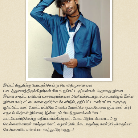
இன்டர்வியூவிற்கு போவதற்கென்று சில விதிமுறைகளை
படைத்துவைத்திருக்கிறார்கள் சில கூறுகெட்ட குப்பன்கள். அதாவது இன்ன
இன்ன டீ-ஷர்ட், பனியன் வகையறாக்களை அணியக்கூடாது, சட்டைகளிலும் இன்ன
இன்ன கலர் சட்டைகளை தவிர்க்க வேண்டும், குறிப்பிட்ட கலர் சட்டைகளுக்கு
குறிப்பிட்ட கலர் பேண்ட் மட்டுமே அணிய வேண்டும், (நல்லவேளை ஜட்டி கலர் பற்றி
எதுவும் விதிகள் இல்லை). இன்னமும் சில நிறுவனங்கள் “டை”
கட்டவேண்டுமென்று எதிர்ப்பார்க்கின்றனர். யோவ் அறிவாளிகளா... அது
வெள்ளைக்காரன் காத்துல கோட் கழண்டுவிடக்கூடாதுன்னு கண்டுபிடிச்சதுய்யா...
சென்னையில எங்கய்யா காத்து அடிக்குது...!