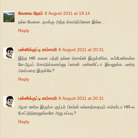
கோவை நேரம்
8 August 2011 at 19:14
நல்ல வேளை..நமக்கு அந்த கொடுப்பினை இல்ல...
Reply
பன்னிக்குட்டி ராம்சாமி
8 August 2011 at 20:31
இந்த HR களை பத்தி நல்லா சொல்லி இருக்கீங்க, கம்பேனிகள்ல
லே-ஆஃப் கொடுக்கலாம்னு ப்ளான் பண்ணிட்டா இவனுங்க பண்ற
அலப்பறை இருக்கே?
Reply
பன்னிக்குட்டி ராம்சாமி
8 August 2011 at 20:31
ஆமா ஊர்ல இருக்க சூப்பர் பிகர்ஸ் எல்லாத்தையும் கரெக்டா HR-ல
போட்டுடுறானுங்களே அது எப்படி?
Reply