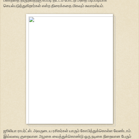
பணத்தை திருடுவதற்கு எப்படி திட்டம் போட்டு அதை படிப்படியாக
செயல்படுத்துகிறார்கள் என்ற திரைக்கதை மிகவும் சுவாரஸ்யம்.
ஜூலியா ராபர்ட்ஸ். அவருடைய ரசிகர்கள் யாரும் கோபித்துக்கொள்ள வேண்டாம்.
இவ்வளவு குறைவான அழகை வைத்துக்கொண்டு ஒரு நடிகை நிறைவான பேரும்