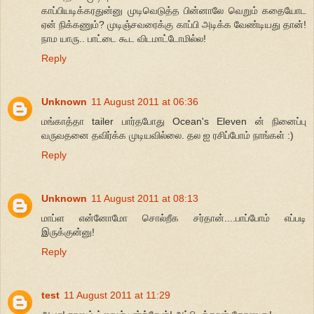
காப்பியடிக்கரதுன்னு முடிவெடுத்த பின்னாலே வெறும் கதையோட
ஏன் நிக்கணும்? முடிஞ்சவரைக்கு காப்பி அடிக்க வேண்டியது தான்!
நாம யாரு.. பாட்டை கூட விடமாட்டோமில்ல!
Reply
Unknown
11 August 2011 at 06:36
மங்காத்தா tailer பார்தபோது Ocean's Eleven ன் நினைப்பு
வருவதனை தவிர்க்க முடியவில்லை. தல ஐ ரசிப்போம் நாங்கள் :)
Reply
Unknown
11 August 2011 at 08:13
மாப்ள என்னோமோ சொல்றீக சர்தான்....பாப்போம் எப்படி
இருக்குன்னு!
Reply
test
11 August 2011 at 11:29