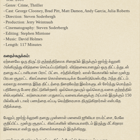
-
Genre: Crime, Thriller
-
Cast: George Clooney, Brad Pitt, Matt Damon, Andy Garcia, Julia Roberts
-
Direction: Steven Soderbergh
-
Production: Jerry Weintraub
-
Cinematography: Steven Soderbergh
-
Editing: Stephen Mirrione
-
Music: David Holmes
-
Length: 117 Minutes
கதைச்சுருக்கம்:
ஏற்கனவே ஒரு திருட்டு குற்றத்திற்காக சிறையில் இருக்கும் ஜார்ஜ் க்லூனி
அங்கிருந்து விடுதலை செய்யப்படுகிறார். விடுதலையானதும் ஒரு திட்டத்துடன்
தனது கூட்டாளியான பிராட் பிட்டை சந்திக்கிறார். லாஸ் வேகாஸில் உள்ள மூன்று
பிரபல சூதாட்ட கிளப்களை கொள்ளையடிக்க வேண்டுமென்பதே அந்த திட்டம்.
வரலாறு காணாத இந்த திட்டத்தை நிறைவேற்ற இவர்களுடன் சேர்த்து மொத்தம்
பதினோரு பேரை திரட்டுகின்றனர். ஒவ்வொருவரும் ஒவ்வொரு வகை குற்றத்தில்
ஸ்பெஷலிஸ்ட். கடுமையான பாதுகாப்பு வளையங்களுக்கு அப்பால் இருக்கும் 150
மில்லியன் டாலர் பணத்தை எப்படி வெற்றிகரமாக திருடுகிறார்கள் என்பதே
மீதிக்கதை.
மேலும், ஜார்ஜ் க்லூனி தனது முன்னாள் மனைவி ஜூலியா ராபர்ட்சை, மேலே
குறிப்பிட்ட மூன்று சூதாட்ட கிளப்களின் உரிமையாளரிடம் இருந்து மீட்கிறாரா
இல்லையா என்று ஒரு கிளைக்கதையும் இருக்கிறது.