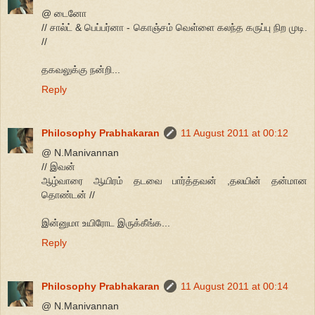
@ டைனோ
// சால்ட் & பெப்பர்னா - கொஞ்சம் வெள்ளை கலந்த கருப்பு நிற முடி.
//
தகவலுக்கு நன்றி...
Reply
Philosophy Prabhakaran
11 August 2011 at 00:12
@ N.Manivannan
// இவன்
ஆழ்வாரை ஆயிரம் தடவை பார்த்தவன் ,தலயின் தன்மான
தொண்டன் //
இன்னுமா உயிரோட இருக்கீங்க...
Reply
Philosophy Prabhakaran
11 August 2011 at 00:14
@ N.Manivannan