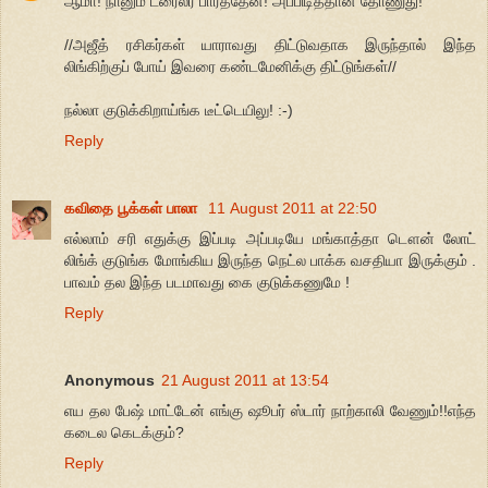
ஆமா! நானும் ட்ரைலர் பார்த்தேன்! அப்பிடித்தான் தோணுது!
//அஜீத் ரசிகர்கள் யாராவது திட்டுவதாக இருந்தால் இந்த
லிங்கிற்குப் போய் இவரை கண்டமேனிக்கு திட்டுங்கள்//
நல்லா குடுக்கிறாய்ங்க டீட்டெயிலு! :-)
Reply
கவிதை பூக்கள் பாலா
11 August 2011 at 22:50
எல்லாம் சரி எதுக்கு இப்படி அப்படியே மங்காத்தா டௌன் லோட்
லிங்க் குடுங்க மோங்கிய இருந்த நெட்ல பாக்க வசதியா இருக்கும் .
பாவம் தல இந்த படமாவது கை குடுக்கணுமே !
Reply
Anonymous
21 August 2011 at 13:54
எய தல பேஷ் மாட்டேன் எங்கு ஷூபர் ஸ்டார் நாற்காலி வேணும்!!எந்த
கடைல கெடக்கும்?
Reply