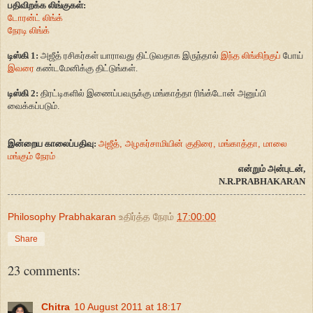
பதிவிறக்க லிங்குகள்:
டோரன்ட் லிங்க்
நேரடி லிங்க்
டிஸ்கி 1:
அஜீத் ரசிகர்கள் யாராவது திட்டுவதாக இருந்தால்
இந்த லிங்கிற்குப்
போய்
இவரை
கண்டமேனிக்கு திட்டுங்கள்.
டிஸ்கி 2:
திரட்டிகளில் இணைப்பவருக்கு மங்காத்தா ரிங்க்டோன் அனுப்பி
வைக்கப்படும்.
இன்றைய காலைப்பதிவு:
அஜீத், அழகர்சாமியின் குதிரை, மங்காத்தா, மாலை
மங்கும் நேரம்
என்றும் அன்புடன்,
N.R.PRABHAKARAN
Philosophy Prabhakaran
உதிர்த்த நேரம்
17:00:00
Share
23 comments:
Chitra
10 August 2011 at 18:17