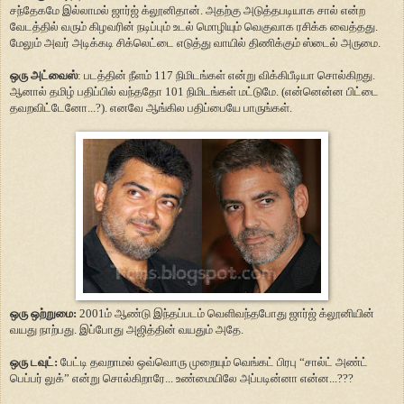
சந்தேகமே இல்லாமல் ஜார்ஜ் க்லூனிதான். அதற்கு அடுத்தபடியாக சால் என்ற
வேடத்தில் வரும் கிழவரின் நடிப்பும் உடல் மொழியும் வெகுவாக ரசிக்க வைத்தது.
மேலும் அவர் அடிக்கடி சிக்லெட்டை எடுத்து வாயில் திணிக்கும் ஸ்டைல் அருமை.
ஒரு அட்வைஸ்
: படத்தின் நீளம் 117 நிமிடங்கள் என்று விக்கிபீடியா சொல்கிறது.
ஆனால் தமிழ் பதிப்பில் வந்ததோ 101 நிமிடங்கள் மட்டுமே. (என்னென்ன பிட்டை
தவறவிட்டேனோ...?). எனவே ஆங்கில பதிப்பையே பாருங்கள்.
ஒரு ஒற்றுமை:
2001ம் ஆண்டு இந்தப்படம் வெளிவந்தபோது ஜார்ஜ் க்லூனியின்
வயது நாற்பது. இப்போது அஜித்தின் வயதும் அதே.
ஒரு டவுட்:
பேட்டி தவறாமல் ஒவ்வொரு முறையும் வெங்கட் பிரபு “சால்ட் அண்ட்
பெப்பர் லுக்” என்று சொல்கிறாரே... உண்மையிலே அப்படின்னா என்ன...???