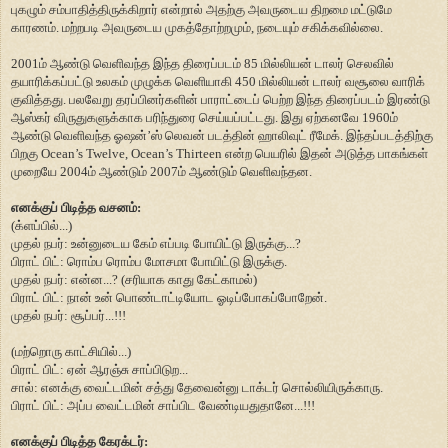
புகழும் சம்பாதித்திருக்கிறார் என்றால் அதற்கு அவருடைய திறமை மட்டுமே
காரணம். மற்றபடி அவருடைய முகத்தோற்றமும், நடையும் சகிக்கவில்லை.
2001ம் ஆண்டு வெளிவந்த இந்த திரைப்படம் 85 மில்லியன் டாலர் செலவில்
தயாரிக்கப்பட்டு உலகம் முழுக்க வெளியாகி 450 மில்லியன் டாலர் வசூலை வாரிக்
குவித்தது. பலவேறு தரப்பினர்களின் பாராட்டைப் பெற்ற இந்த திரைப்படம் இரண்டு
ஆஸ்கர் விருதுகளுக்காக பரிந்துரை செய்யப்பட்டது. இது ஏற்கனவே 1960ம்
ஆண்டு வெளிவந்த ஓஷன்’ஸ் லெவன் படத்தின் ஹாலிவுட் ரீமேக். இந்தப்படத்திற்கு
பிறகு Ocean’s Twelve, Ocean’s Thirteen என்ற பெயரில் இதன் அடுத்த பாகங்கள்
முறையே 2004ம் ஆண்டும் 2007ம் ஆண்டும் வெளிவந்தன.
எனக்குப் பிடித்த வசனம்:
(க்ளப்பில்...)
முதல் நபர்: உன்னுடைய கேம் எப்படி போயிட்டு இருக்கு...?
பிராட் பிட்: ரொம்ப ரொம்ப மோசமா போயிட்டு இருக்கு.
முதல் நபர்: என்ன...? (சரியாக காது கேட்காமல்)
பிராட் பிட்: நான் உன் பொண்டாட்டியோட ஓடிப்போகப்போறேன்.
முதல் நபர்: சூப்பர்...!!!
(மற்றொரு காட்சியில்...)
பிராட் பிட்: ஏன் ஆரஞ்சு சாப்பிடுற...
சால்: எனக்கு வைட்டமின் சத்து தேவைன்னு டாக்டர் சொல்லியிருக்காரு.
பிராட் பிட்: அப்ப வைட்டமின் சாப்பிட வேண்டியதுதானே...!!!
எனக்குப் பிடித்த கேரக்டர்: