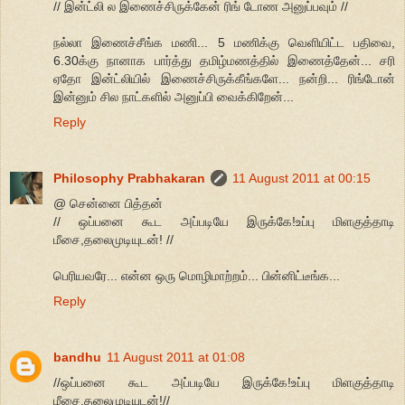
// இன்ட்லி ல இணைச்சிருக்கேன் ரிங் டோண அனுப்பவும் //
நல்லா இணைச்சீங்க மணி... 5 மணிக்கு வெளியிட்ட பதிவை,
6.30க்கு நானாக பார்த்து தமிழ்மணத்தில் இணைத்தேன்... சரி
ஏதோ இன்ட்லியில் இணைச்சிருக்கீங்களே... நன்றி... ரிங்டோன்
இன்னும் சில நாட்களில் அனுப்பி வைக்கிறேன்...
Reply
Philosophy Prabhakaran
11 August 2011 at 00:15
@ சென்னை பித்தன்
// ஒப்பனை கூட அப்படியே இருக்கே!உப்பு மிளகுத்தாடி
மீசை,தலைமுடியுடன்! //
பெரியவரே... என்ன ஒரு மொழிமாற்றம்... பின்னிட்டீங்க...
Reply
bandhu
11 August 2011 at 01:08
//ஒப்பனை கூட அப்படியே இருக்கே!உப்பு மிளகுத்தாடி
மீசை,தலைமுடியுடன்!//