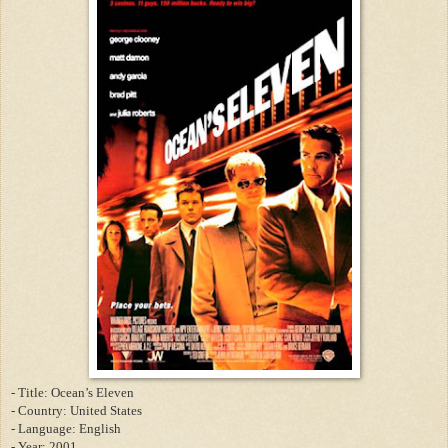
- Title: Ocean’s Eleven
- Country: United States
-
Language: English
-
Year: 2001