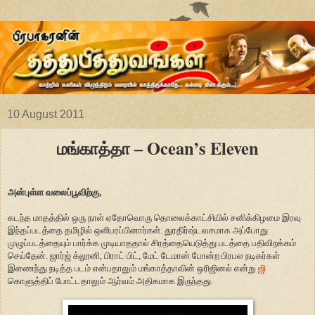
10 August 2011
மங்காத்தா – Ocean’s Eleven
அன்புள்ள வலைப்பூவிற்கு,
கடந்த மாதத்தில் ஒரு நாள் ஏதோவொரு தொலைக்காட்சியில் சனிக்கிழமை இரவு
இந்தப்படத்தை தமிழில் ஒளிபரப்பினார்கள். துரதிர்ஷ்டவசமாக அப்போது
முழுப்படத்தையும் பார்க்க முடியாததால் சிரத்தையெடுத்து படத்தை பதிவிறக்கம்
செய்தேன். ஜார்ஜ் க்லூனி, பிராட் பிட், மேட் டேமான் போன்ற பிரபல நடிகர்கள்
இணைந்து நடித்த படம் என்பதாலும் மங்காத்தாவின் ஒரிஜினல் என்று
ஜி
கொளுத்திப் போட்டதாலும் ஆர்வம் அதிகமாக இருந்தது.