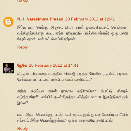
Reply
N.H. Narasimma Prasad
20 February 2012 at 12:41
இந்த வார 'சரக்கு' அருமை பிரபா. நான் ஜனவரி மாதம் சென்னை
வந்திருந்தபோது கூட, எங்க ஏரியாவில் (வில்லிவாக்கம்) ஒரு மணி
நேரம் தான் பவர் கட் செய்கிறார்கள்.
Reply
ஜேகே
20 February 2012 at 14:41
//முதல் மரியாதை படத்தில் சிவாஜி நடித்த ரோலில் முதலில் நடிக்க
தேர்வானவர் பாடகர் எஸ்.பி.பாலசுப்ரமணியம்.//
அந்த கடுப்புல தான் ராதாவ ஹீரோயினா போட்டு சிகரம்
எடுத்தாரோ!!! எஸ்பிபி நடிச்சிருந்தா வித்தியாசாமா இருந்திருக்கும்
இல்ல?
யார் அந்த பொண்ணு பாஸ்! எமி ஜாக்சனுக்கு வர வேண்டிய பீலிங்
எல்லாம் இந்த பொண்ணுக்கா? ஒங்க ரசனையே தனி பாஸ்!
Reply