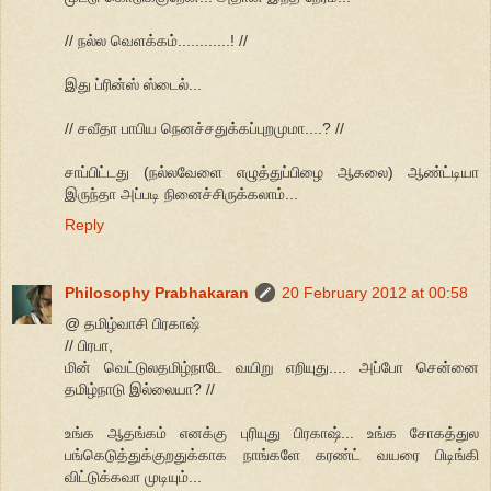
// நல்ல வெளக்கம்............! //
இது ப்ரின்ஸ் ஸ்டைல்...
// சவீதா பாபிய நெனச்சதுக்கப்புறமுமா....? //
சாப்பிட்டது (நல்லவேளை எழுத்துப்பிழை ஆகலை) ஆண்ட்டியா
இருந்தா அப்படி நினைச்சிருக்கலாம்...
Reply
Philosophy Prabhakaran
20 February 2012 at 00:58
@ தமிழ்வாசி பிரகாஷ்
// பிரபா,
மின் வெட்டுலதமிழ்நாடே வயிறு எறியுது.... அப்போ சென்னை
தமிழ்நாடு இல்லையா? //
உங்க ஆதங்கம் எனக்கு புரியுது பிரகாஷ்... உங்க சோகத்துல
பங்கெடுத்துக்குறதுக்காக நாங்களே கரண்ட் வயரை பிடிங்கி
விட்டுக்கவா முடியும்...