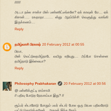
//////
அடடா நல்ல சான்ச மிஸ் பண்ணிட்டீங்களே? ஏக் காவுன் மே.... ஏக்
கிசான்..... ரகதாதா......... ன்னு ஆரம்பிச்சி வெளுத்து வாங்கி
இருக்கலாம்....
Reply
தமிழ்வாசி பிரகாஷ்
20 February 2012 at 00:55
பிரபா,
மின் வெட்டுலதமிழ்நாடே வயிறு எறியுது.... அப்போ சென்னை
தமிழ்நாடு இல்லையா?
Reply
Philosophy Prabhakaran
20 February 2012 at 00:56
@ பன்னிக்குட்டி ராம்சாமி
// பதிவு போடுற நேரமாய்யா இது? //
சூப்பர் ஸ்டாரோடு மோதும் பவர் ஸ்டார் போல ஒரு பிரபல பதிவரோடு
முட்டு கொடுக்குறேன்... அதான் இந்த நேரம்...