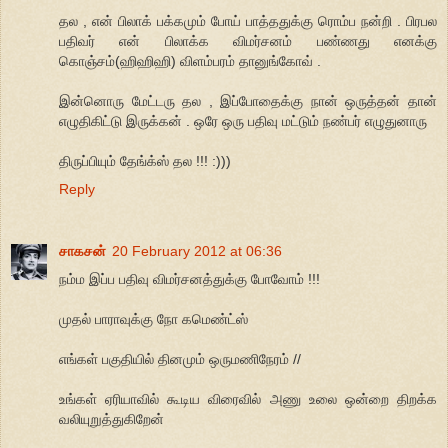
தல , என் பிலாக் பக்கமும் போய் பாத்ததுக்கு ரொம்ப நன்றி . பிரபல
பதிவர் என் பிலாக்க விமர்சனம் பண்ணது எனக்கு
கொஞ்சம்(ஹிஹிஹி) விளம்பரம் தானுங்கோவ் .
இன்னொரு மேட்டரு தல , இப்போதைக்கு நான் ஒருத்தன் தான்
எழுதிகிட்டு இருக்கன் . ஒரே ஒரு பதிவு மட்டும் நண்பர் எழுதுனாரு
திருப்பியும் தேங்க்ஸ் தல !!! :)))
Reply
சாகசன்
20 February 2012 at 06:36
நம்ம இப்ப பதிவு விமர்சனத்துக்கு போவோம் !!!
முதல் பாராவுக்கு நோ கமெண்ட்ஸ்
எங்கள் பகுதியில் தினமும் ஒருமணிநேரம் //
உங்கள் ஏரியாவில் கூடிய விரைவில் அணு உலை ஒன்றை திறக்க
வலியுறுத்துகிறேன்