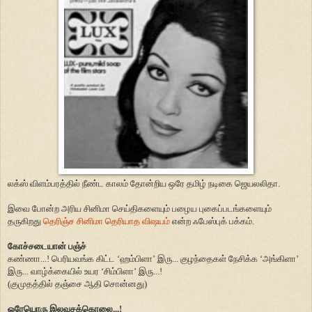
லக்ஸ் விளம்பரத்தில் நீண்ட காலம் தோன்றிய ஒரே தமிழ் நடிகை ஜெயலலிதா.
இவை போன்ற அரிய சினிமா செய்திகளையும் பழைய புகைப்படங்களையும்
தருகிறது
தெரிஞ்ச சினிமா தெரியாத விஷயம்
என்ற ஃபேஸ்புக் பக்கம்.
கோச்சடையான் பஞ்ச்
கண்ணா...! பெரியவங்க கிட்ட ‘ஹம்பிளா’ இரு... குழந்தைகள் நேசிக்க ‘அங்கிளா’
இரு... வாழ்க்கையில் உயர ‘சிம்பிளா’ இரு...!
(குமுதத்தில் தஞ்சை ஆதி சொன்னது)
ஒரேயொரு இலவசக்கொலை...!