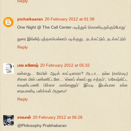
Reply
pichaikaaran
20 February 2012 at 01:38
One Night @ The Call Center படித்துக் கொண்டிருக்கும்போது'
துரை இங்லீஷ் புத்தகமெல்லாம் படிக்குது.. நடக்கட்டும், நடக்கட்டும்
Reply
பால கணேஷ்
20 February 2012 at 05:32
என்னது... கேபிள் ஆடிக் காட்டினாரா? அடடா... நல்ல (காமெடி)
சீனை மிஸ் பண்ணிட்டனே... ‘ஸ்லாப் ஸ்லாப் னு சத்தம்’, ‘மகேஷ்கிட்ட
கவுண்டமணி பிச்சை வாங்கணும்’ இப்படி இயல்பான உங்க
நையாண்டி பன்ச்கள் அருமை!
Reply
சாகசன்
20 February 2012 at 06:28
@Philosophy Prabhakaran