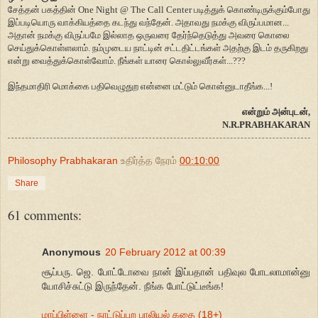
சேத்தன் பகத்தின் One Night @ The Call Center படித்துக் கொண்டிருக்கும்போது
இப்படியொரு வாக்கியத்தை கடந்து வந்தேன். அதாவது நமக்கு விருப்பமான...
அதான் நமக்கு விருப்பமே இல்லாத ஒருவரை தேர்ந்தெடுத்து அவரை கொலை
செய்துக்கொள்ளலாம். நம்முடைய நாட்டின் சட்டதிட்டங்கள் அதற்கு இடம் தருகிறது
என்று வைத்துக்கொள்வோம். நீங்கள் யாரை கொல்லுவீர்கள்...???
இந்தமாதிரி மொக்கை பதிவெழுதுற என்னை மட்டும் கொன்னுடாதீங்க...!
என்றும் அன்புடன்,
N.R.PRABHAKARAN
Philosophy Prabhakaran
உதிர்த்த நேரம்
00:10:00
Share
61 comments:
Anonymous
20 February 2012 at 00:39
சூப்பரு. ஜெ. போட்டோவை நான் இப்பதான் பதிவுல போடலாமான்னு
யோசிச்சுட்டு இருந்தேன். நீங்க போட்டுட்டீங்க!
மாப்பிள்ளை - நாட்டுப்புற பாலியல் கதை (18+)