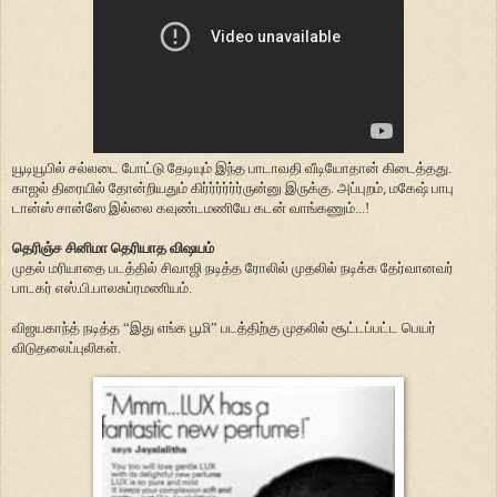
யூடியூபில் சல்லடை போட்டு தேடியும் இந்த பாடாவதி வீடியோதான் கிடைத்தது.
காஜல் திரையில் தோன்றியதும் கிர்ர்ர்ர்ர்ர்ருன்னு இருக்கு. அப்புறம், மகேஷ் பாபு
டான்ஸ் சான்ஸே இல்லை கவுண்டமணியே கடன் வாங்கணும்...!
தெரிஞ்ச சினிமா தெரியாத விஷயம்
முதல் மரியாதை படத்தில் சிவாஜி நடித்த ரோலில் முதலில் நடிக்க தேர்வானவர்
பாடகர் எஸ்.பி.பாலசுப்ரமணியம்.
விஜயகாந்த் நடித்த “இது எங்க பூமி” படத்திற்கு முதலில் சூட்டப்பட்ட பெயர்
விடுதலைப்புலிகள்.