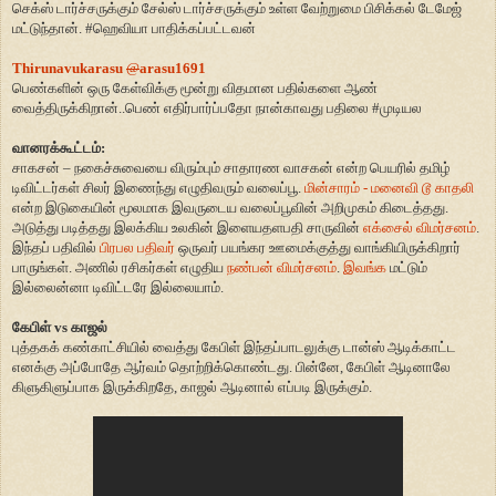
செக்ஸ் டார்ச்சருக்கும் சேல்ஸ் டார்ச்சருக்கும் உள்ள வேற்றுமை பிசிக்கல் டேமேஜ்
மட்டுந்தான்.
#
ஹெவியா பாதிக்கப்பட்டவன்
Thirunavukarasu
@
arasu1691
பெண்களின் ஒரு கேள்விக்கு மூன்று விதமான பதில்களை ஆண்
வைத்திருக்கிறான்..பெண் எதிர்பார்ப்பதோ நான்காவது பதிலை
#
முடியல
வானரக்கூட்டம்:
சாகசன் – நகைச்சுவையை விரும்பும் சாதாரண வாசகன் என்ற பெயரில் தமிழ்
டிவிட்டர்கள் சிலர் இணைந்து எழுதிவரும் வலைப்பூ.
மின்சாரம் - மனைவி டூ காதலி
என்ற இடுகையின் மூலமாக இவருடைய வலைப்பூவின் அறிமுகம் கிடைத்தது.
அடுத்து படித்தது இலக்கிய உலகின் இளையதளபதி சாருவின்
எக்சைல் விமர்சனம்
.
இந்தப் பதிவில்
பிரபல பதிவர்
ஒருவர் பயங்கர ஊமைக்குத்து வாங்கியிருக்கிறார்
பாருங்கள். அணில் ரசிகர்கள் எழுதிய
நண்பன் விமர்சனம்
.
இவங்க
மட்டும்
இல்லைன்னா டிவிட்டரே இல்லையாம்.
கேபிள் vs காஜல்
புத்தகக் கண்காட்சியில் வைத்து கேபிள் இந்தப்பாடலுக்கு டான்ஸ் ஆடிக்காட்ட
எனக்கு அப்போதே ஆர்வம் தொற்றிக்கொண்டது. பின்னே, கேபிள் ஆடினாலே
கிளுகிளுப்பாக இருக்கிறதே, காஜல் ஆடினால் எப்படி இருக்கும்.