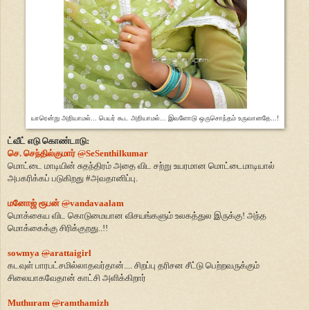
யாரென்று அறியாமல்... பெயர் கூட அறியாமல்... இவளோடு ஒருசொந்தம் உருவானதே...!
ட்வீட் எடு கொண்டாடு:
செ. செந்தில்குமார்
@
SeSenthilkumar
மொட்டை மாடியின் சுதந்திரம் அதை விட சற்று உயரமான மொட்டைமாடியால்
அபகரிக்கப் படுகிறது
#
அவதானிப்பு.
மனோஜ் ரூபன்
@
vandavaalam
மொக்கைய விட கொடுமையான விசயங்களும் உலகத்துல இருக்கு! அந்த
மொக்கைக்கு சிரிக்குறது..!!
sowmya
@
arattaigirl
கடவுள் பாரபட்சமில்லாதவர்தான்.... சிறப்பு தரிசன சீட்டு பெற்றவருக்கும்
சிலையாகவேதான் காட்சி அளிக்கிறார்
Muthuram
@
ramthamizh