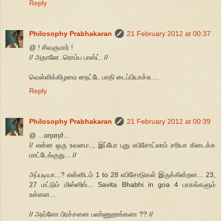
Reply
Philosophy Prabhakaran
21 February 2012 at 00:37
@ ! சிவகுமார் !
// அதானே..ரொம்ப பாஸ்ட். //
வெள்ளிக்கிழமை நைட்டே பாதி டைப்பியாச்சு....
Reply
Philosophy Prabhakaran
21 February 2012 at 00:39
@ ...αηαη∂...
// என்ன ஒரு உவமை.., இப்போ புது எபிசோட்லாம் சரியா கிடைக்க
மாட்டேங்குது... //
அப்படியா...? என்னிடம் 1 to 28 எபிசோடுகள் இருக்கின்றன... 23,
27 மட்டும் மிஸ்ஸிங்... Savita Bhabhi in goa 4 பாகங்களும்
உள்ளன...
// அவ்ளோ பிரச்சனை பண்ணுறாங்களா ?? //