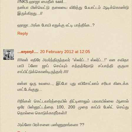
//NKS.ஹாஜா மைதீன் said...
நண்பா மின்வெட்டு தலையை விரித்து பேயாட்டம் ஆடிக்கொண்டு
இருக்கிறது...//
ஹாஜா..அங்க போயி எதுக்கு எட்டி பாத்தீங்க..?
Reply
...αηαη∂....
20 February 2012 at 12:05
////என் எதிரே அமர்ந்திருந்தவர் “ஸ்லர்ப்...! ஸ்லர்ப்...!” என சவிதா
பாபி ப்ளோ ஜாப் செய்யும் சத்தத்தோடு சப்பாத்தி குருமா
சாப்பிட்டுக்கொண்டிருந்தார்.////
என்ன ஒரு உவமை.., இப்போ புது எபிசோட்லாம் சரியா கிடைக்க
மாட்டேங்குது...
//நீங்கள் கெட்டவார்த்தையில் திட்டினாலும் பரவாயில்லை ஆனால்
ஒரே பின்னூட்டத்தை 100, 200 முறை காப்பி பேஸ்ட் செய்து
தொல்லை கொடுக்காதீர்கள்//
அவ்ளோ பிரச்சனை பண்ணுறாங்களா ??