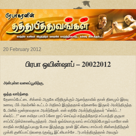
20 February 2012
பிரபா ஒயின்ஷாப் – 20022012
அன்புள்ள வலைப்பூவிற்கு,
ஒத்த வார்த்தை
தேனாம்பேட்டை சிக்னல் அருகே வீற்றிருக்கும் ஆனந்தாவில் தான் தினமும் இரவு
உணவு. பீக் அவர்ஸில் கூட்டம் அதிகம் இருந்ததால் ஏற்கனவே இருவர் அமர்ந்திருந்த
டேபிளில் மூன்றாவதாக அமர்ந்தேன். என் எதிரே அமர்ந்திருந்தவர் “ஸ்லர்ப்...!
ஸ்லர்ப்...!” என சவிதா பாபி ப்ளோ ஜாப் செய்யும் சத்தத்தோடு சப்பாத்தி குருமா
சாப்பிட்டுக்கொண்டிருந்தார். அவர் ஒவ்வொரு வாய் சாப்பிடும்போதும் யாரோ என்
காதில் காறித்துப்புவது போல இருந்தது. நான் இட்லியை சாம்பார் கின்னத்திற்குள்
முக்கி குளிப்பாட்டுவதை (குஷ்பூ இட்லியாச்சே...!) பார்த்திருந்தால் அவரும்