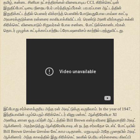
தமிழ், கன்னட சினிமா நட்சத்திரங்கள் விளையாடிய CCL கிரிக்கெட்டின்
இறுதிப்போட்டியை நிறைய பேர் பார்த்திருப்பீர்கள். பரபரப்பான ஆட்டத்தின்
இறுதிக்கட்டத்தில் பெளலர் விக்ராந்த் பெளலிங் போடுவதுபோல பாவ்லா காட்டி
அவசரக்குடுக்கை ரன்னரை காலியாக்கிவிட்டார். ரெண்டு அணி வீரர்களும் கல்லி
கிரிக்கெட் விளையாடும் சிறுவர்கள் போல சண்டை போட்டுக்கொண்டார்கள்.
தொடர் முழுக்க கட்டிக்காப்பாற்றிய ப்ரோபஷனலிசம் காற்றில் பறந்துவிட்டது.
இப்போது சர்ச்சைக்குரிய அந்த ரன் அவுட்டுக்கு வருவோம். In the year of 1947,
இந்தியாவின் பழம்பெரும் கிரிக்கெட்டர் வினு மன்கட் ஆஸ்திரேலியா XI
அணியுடனான ஒரு பயிற்சி ஆட்டத்தில் Bill Brown என்ற வீரரை இந்தமாதிரி அவுட்
ஆக்கினார். அதற்கடுத்து ஆஸ்திரேலியாவுடன் நடந்த சர்வதேச டெஸ்ட் போட்டியில்
Bill Brown சொல்ல சொல்ல கேட்காம படிதாண்ட மறுபடியும் அதே முறையில் அவுட்
ஆக்கினார். அந்த காலத்தில் இது கிரிக்கெட் உலகில் பெரிய சர்ச்சையை கிளப்பி