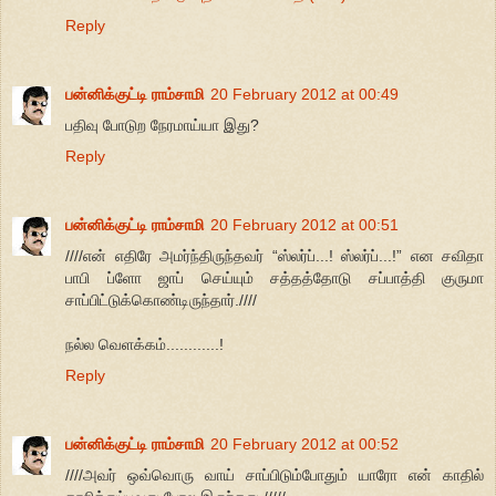
Reply
பன்னிக்குட்டி ராம்சாமி
20 February 2012 at 00:49
பதிவு போடுற நேரமாய்யா இது?
Reply
பன்னிக்குட்டி ராம்சாமி
20 February 2012 at 00:51
////என் எதிரே அமர்ந்திருந்தவர் “ஸ்லர்ப்...! ஸ்லர்ப்...!” என சவிதா
பாபி ப்ளோ ஜாப் செய்யும் சத்தத்தோடு சப்பாத்தி குருமா
சாப்பிட்டுக்கொண்டிருந்தார்.////
நல்ல வெளக்கம்............!
Reply
பன்னிக்குட்டி ராம்சாமி
20 February 2012 at 00:52
////அவர் ஒவ்வொரு வாய் சாப்பிடும்போதும் யாரோ என் காதில்