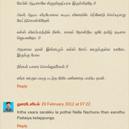
கேபிள் ஆடினாலே கிளுகிளுப்பாக இருக்கிறதே //
அவர் ஆடிய வீடியோவை கூடிய விரைவில் அப்லோடு செய்யுமாறு
கேட்டுகொள்கிறேன்.
லக்ஸ் விளம்பரத்தில் நீண்ட காலம் தோன்றிய ஒரே தமிழ் நடிகை
ஜெயலலிதா. //
அதனால தான் இன்னமும் லக்ஸ் சோப் ஊருக்குள்ள உசுரோட
இருக்கு போல
நீங்கள் யாரை கொல்லுவீர்கள் //
எங்க ஊருல பவரு படத்த ரிலீசு பண்ணாத பாவிய தான்.
Reply
துரைடேனியல்
20 February 2012 at 07:22
Intha vaara sarakku la pothai Nalla Nachunu than earuthu.
Pattaiya kelappunga.
Reply