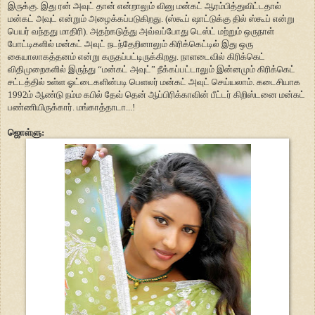
இருக்கு. இது ரன் அவுட் தான் என்றாலும் வினு மன்கட் ஆரம்பித்துவிட்டதால்
மன்கட் அவுட் என்றும் அழைக்கப்படுகிறது. (ஸ்கூப் ஷாட்டுக்கு தில் ஸ்கூப் என்று
பெயர் வந்தது மாதிரி). அதற்கடுத்து அவ்வப்போது டெஸ்ட் மற்றும் ஒருநாள்
போட்டிகளில் மன்கட் அவுட் நடந்தேறினாலும் கிரிக்கெட்டில் இது ஒரு
கையாலாகத்தனம் என்று கருதப்பட்டிருக்கிறது. நாளடைவில் கிரிக்கெட்
விதிமுறைகளில் இருந்து “மன்கட் அவுட்” நீக்கப்பட்டாலும் இன்னமும் கிரிக்கெட்
சட்டத்தில் உள்ள ஓட்டைகளின்படி பெளலர் மன்கட் அவுட் செய்யலாம். கடைசியாக
1992ம் ஆண்டு நம்ம கபில் தேவ் தென் ஆப்பிரிக்காவின் பீட்டர் கிறிஸ்டனை மன்கட்
பண்ணியிருக்கார். மங்காத்தாடா...!
ஜொள்ளு: