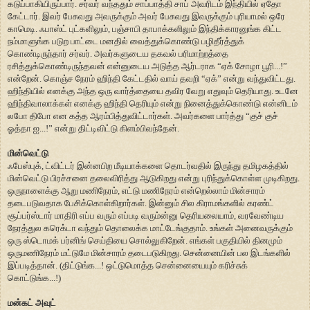
கடுப்பாகியிருப்பார். சர்வர் வந்ததும் சாப்பாத்தி சாப் அவரிடம் இந்தியில் ஏதோ
கேட்டார். இவர் பேசுவது அவருக்கும் அவர் பேசுவது இவருக்கும் புரியாமல் ஒரே
காமெடி. ஃபாஸ்ட் புட்களிலும், பஞ்சாபி தாபாக்களிலும் இந்திக்காரனுங்க கிட்ட
நம்மாளுங்க படுற பாட்டை மனதில் வைத்துக்கொண்டு பழிதீர்த்துக்
கொண்டிருந்தார் சர்வர். அவர்களுடைய தகவல் பரிமாற்றத்தை
ரசித்துக்கொண்டிருந்தவன் என்னுடைய அடுத்த ஆர்டராக “ஏக் சோழா பூரி...!”
என்றேன். கொஞ்ச நேரம் ஹிந்தி கேட்டதில் வாய் தவறி “ஏக்” என்று வந்துவிட்டது.
ஹிந்தியில் எனக்கு அந்த ஒரு வார்த்தையை தவிர வேறு எதுவும் தெரியாது. உடனே
ஹிந்திவாலாக்கள் எனக்கு ஹிந்தி தெரியும் என்று நினைத்துக்கொண்டு என்னிடம்
லபோ திபோ என கத்த ஆரம்பித்துவிட்டார்கள். அவர்களை பார்த்து “குச் குச்
ஓத்தா ஐ...!” என்று திட்டிவிட்டு கிளம்பிவந்தேன்.
மின்வெட்டு
ஃபேஸ்புக், ட்விட்டர் இன்னபிற மீடியாக்களை தொடர்வதில் இருந்து தமிழகத்தில்
மின்வெட்டு பிரச்சனை தலைவிரித்து ஆடுகிறது என்று புரிந்துக்கொள்ள முடிகிறது.
ஒருநாளைக்கு ஆறு மணிநேரம், எட்டு மணிநேரம் என்றெல்லாம் மின்சாரம்
தடைபடுவதாக பேசிக்கொள்கிறார்கள். இன்னும் சில கிராமங்களில் கரண்ட்
சூப்பர்ஸ்டார் மாதிரி எப்ப வரும் எப்படி வரும்ன்னு தெரியலையாம், வரவேண்டிய
நேரத்துல கரெக்டா வந்தும் தொலைக்க மாட்டேங்குதாம். உங்கள் அனைவருக்கும்
ஒரு ஸ்டொமக் பர்னிங் செய்தியை சொல்லுகிறேன். எங்கள் பகுதியில் தினமும்
ஒருமணிநேரம் மட்டுமே மின்சாரம் தடைபடுகிறது. சென்னையின் பல இடங்களில்
இப்படித்தான். (திட்டுங்க...! ஒட்டுமொத்த சென்னையையும் கரிச்சுக்
கொட்டுங்க...!)
மன்கட் அவுட்