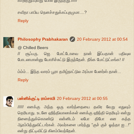
காறித்துப்புவது போல இருந்தது./////
சவீதா பாபிய நெனச்சதுக்கப்புறமுமா....?
Reply
Philosophy Prabhakaran
20 February 2012 at 00:54
@ Chilled Beers
// சூப்பரு. ஜெ. போட்டோவை நான் இப்பதான் பதிவுல
போடலாமான்னு யோசிச்சுட்டு இருந்தேன். நீங்க போட்டுட்டீங்க! //
ம்ம்ம்... இந்த வாரம் பூரா தமிழ்நாட்டுல அம்மா பேனர்ஸ் தான்...
Reply
பன்னிக்குட்டி ராம்சாமி
20 February 2012 at 00:55
///// எனக்கு அந்த ஒரு வார்த்தையை தவிர வேறு எதுவும்
தெரியாது. உடனே ஹிந்திவாலாக்கள் எனக்கு ஹிந்தி தெரியும் என்று
நினைத்துக்கொண்டு என்னிடம் லபோ திபோ என கத்த
ஆரம்பித்துவிட்டார்கள். அவர்களை பார்த்து “குச் குச் ஓத்தா ஐ...!”
என்று திட்டிவிட்டு கிளம்பிவந்தேன்.