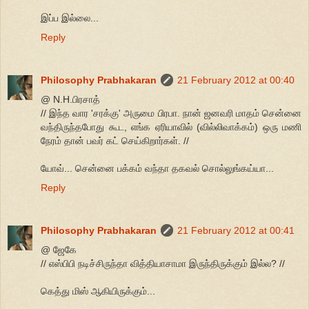
இப்ப இல்லை...
Reply
Philosophy Prabhakaran
21 February 2012 at 00:40
@ N.H.பிரசாத்
// இந்த வார 'சரக்கு' அருமை பிரபா. நான் ஜனவரி மாதம் சென்னை
வந்திருந்தபோது கூட, எங்க ஏரியாவில் (வில்லிவாக்கம்) ஒரு மணி
நேரம் தான் பவர் கட் செய்கிறார்கள். //
யோவ்... சென்னை பக்கம் வந்தா தகவல் சொல்லுங்கய்யா...
Reply
Philosophy Prabhakaran
21 February 2012 at 00:41
@ ஜேகே
// எஸ்பிபி நடிச்சிருந்தா வித்தியாசாமா இருந்திருக்கும் இல்ல? //
கெத்து மிஸ் ஆகியிருக்கும்...