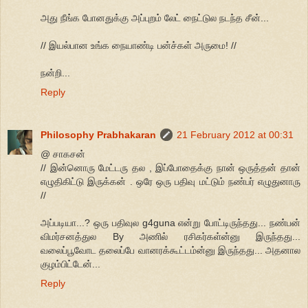
அது நீங்க போனதுக்கு அப்புறம் லேட் நைட்டுல நடந்த சீன்...
// இயல்பான உங்க நையாண்டி பன்ச்கள் அருமை! //
நன்றி...
Reply
Philosophy Prabhakaran
21 February 2012 at 00:31
@ சாகசன்
// இன்னொரு மேட்டரு தல , இப்போதைக்கு நான் ஒருத்தன் தான்
எழுதிகிட்டு இருக்கன் . ஒரே ஒரு பதிவு மட்டும் நண்பர் எழுதுனாரு
//
அப்படியா...? ஒரு பதிவுல g4guna என்று போட்டிருந்தது... நண்பன்
விமர்சனத்துல By அணில் ரசிகர்கள்ன்னு இருந்தது...
வலைப்பூவோட தலைப்பே வானரக்கூட்டம்ன்னு இருந்தது... அதனால
குழம்பிட்டேன்...
Reply