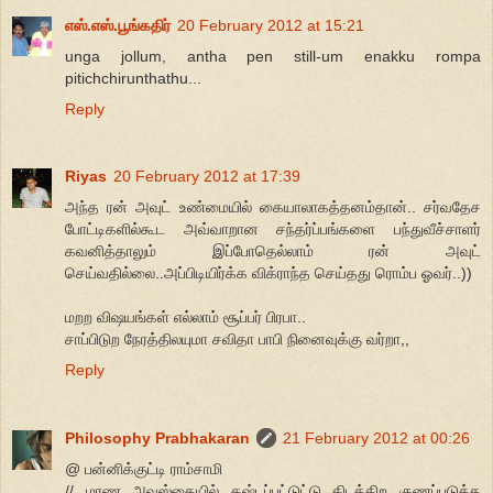
எஸ்.எஸ்.பூங்கதிர்
20 February 2012 at 15:21
unga jollum, antha pen still-um enakku rompa
pitichchirunthathu...
Reply
Riyas
20 February 2012 at 17:39
அந்த ரன் அவுட் உண்மையில் கையாலாகத்தனம்தான்.. சர்வதேச
போட்டிகளில்கூட அவ்வாறான சந்தர்ப்பங்களை பந்துவீச்சாளர்
கவனித்தாலும் இப்போதெல்லாம் ரன் அவுட்
செய்வதில்லை..அப்பிடியிர்க்க விக்ராந்த செய்தது ரொம்ப ஓவர்..))
மறற விஷயங்கள் எல்லாம் சூப்பர் பிரபா..
சாப்பிடுற நேரத்திலயுமா சவிதா பாபி நினைவுக்கு வர்றா,,
Reply
Philosophy Prabhakaran
21 February 2012 at 00:26
@ பன்னிக்குட்டி ராம்சாமி
// மரண அவஸ்தையில் கஷ்டப்பட்டுட்டு கிடக்கிற குணப்படுத்த