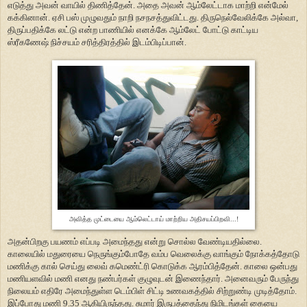
எடுத்து அவன் வாயில் திணித்தேன். அதை அவன் ஆம்லேட்டாக மாற்றி என்மேல்
கக்கினான். ஏசி பஸ் முழுவதும் நாறி நசநசத்துவிட்டது. திருநெல்வேலிக்கே அல்வா,
திருப்பதிக்கே லட்டு என்ற பாணியில் எனக்கே ஆம்லேட் போட்டு காட்டிய
ஸ்ரீகணேஷ் நிச்சயம் சரித்திரத்தில் இடம்பிடிப்பான்.
அவித்த முட்டையை ஆம்லெட்டாய் மாற்றிய அதிசயப்பிறவி...!
அதன்பிறகு பயணம் எப்படி அமைந்தது என்று சொல்ல வேண்டியதில்லை.
காலையில் மதுரையை நெருங்கும்போதே வம்ப வெலைக்கு வாங்கும் நோக்கத்தோடு
மணிக்கு கால் செய்து லைவ் கமெண்ட்ரி கொடுக்க ஆரம்பித்தேன். காலை ஒன்பது
மணியளவில் மணி எனது நண்பர்கள் குழுவுடன் இணைந்தார். அனைவரும் பேருந்து
நிலையம் எதிரே அமைந்துள்ள டெம்பிள் சிட்டி உணவகத்தில் சிற்றுண்டி முடித்தோம்.
இப்போது மணி 9.35 ஆகியிருந்தது. சுமார் இருபத்தைந்து நிமிடங்கள் கையை