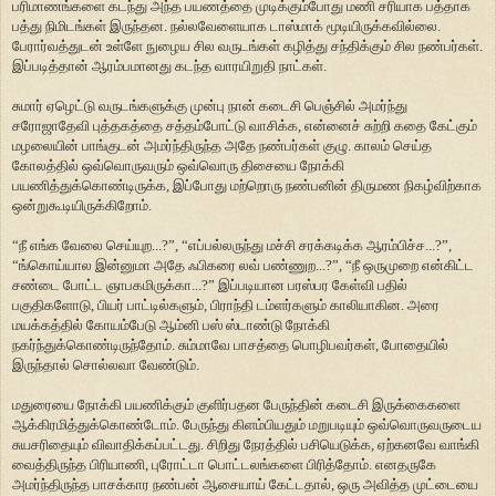
பரிமாணங்களை கடந்து அந்த பயணத்தை முடிக்கும்போது மணி சரியாக பத்தாக
பத்து நிமிடங்கள் இருந்தன. நல்லவேளையாக டாஸ்மாக் மூடியிருக்கவில்லை.
பேரார்வத்துடன் உள்ளே நுழைய சில வருடங்கள் கழித்து சந்திக்கும் சில நண்பர்கள்.
இப்படித்தான் ஆரம்பமானது கடந்த வாரயிறுதி நாட்கள்.
சுமார் ஏழெட்டு வருடங்களுக்கு முன்பு நான் கடைசி பெஞ்சில் அமர்ந்து
சரோஜாதேவி புத்தகத்தை சத்தம்போட்டு வாசிக்க, என்னைச் சுற்றி கதை கேட்கும்
மழலையின் பாங்குடன் அமர்ந்திருந்த அதே நண்பர்கள் குழு. காலம் செய்த
கோலத்தில் ஒவ்வொருவரும் ஒவ்வொரு திசையை நோக்கி
பயணித்துக்கொண்டிருக்க, இப்போது மற்றொரு நண்பனின் திருமண நிகழ்விற்காக
ஒன்றுகூடியிருக்கிறோம்.
“நீ எங்க வேலை செய்யுற...?”, “எப்பல்லருந்து மச்சி சரக்கடிக்க ஆரம்பிச்ச...?”,
“ங்கொய்யால இன்னுமா அதே ஃபிகரை லவ் பண்ணுற...?”, “நீ ஒருமுறை என்கிட்ட
சண்டை போட்ட ஞாபகமிருக்கா...?” இப்படியான பரஸ்பர கேள்வி பதில்
பகுதிகளோடு, பியர் பாட்டில்களும், பிராந்தி டம்ளர்களும் காலியாகின. அரை
மயக்கத்தில் கோயம்பேடு ஆம்னி பஸ் ஸ்டாண்டு நோக்கி
நகர்ந்துக்கொண்டிருந்தோம். சும்மாவே பாசத்தை பொழிபவர்கள், போதையில்
இருந்தால் சொல்லவா வேண்டும்.
மதுரையை நோக்கி பயணிக்கும் குளிர்பதன பேருந்தின் கடைசி இருக்கைகளை
ஆக்கிரமித்துக்கொண்டோம். பேருந்து கிளம்பியதும் மறுபடியும் ஒவ்வொருவருடைய
சுயசரிதையும் விவாதிக்கப்பட்டது. சிறிது நேரத்தில் பசியெடுக்க, ஏற்கனவே வாங்கி
வைத்திருந்த பிரியாணி, புரோட்டா பொட்டலங்களை பிரித்தோம். எனதருகே
அமர்ந்திருந்த பாசக்கார நண்பன் ஆசையாய் கேட்டதால், ஒரு அவித்த முட்டையை