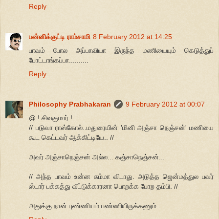
Reply
பன்னிக்குட்டி ராம்சாமி
8 February 2012 at 14:25
பாவம் போல அப்பாவியா இருந்த மணியையும் கெடுத்துப்
போட்டாங்கப்பா..........
Reply
Philosophy Prabhakaran
9 February 2012 at 00:07
@ ! சிவகுமார் !
// படுவா ராஸ்கோல்..மதுரையின் 'மினி அஞ்சா நெஞ்சன்' மணியை
கூட கெட்டவர் ஆக்கிட்டியே.. //
அவர் அஞ்சாநெஞ்சன் அல்ல... கஞ்சாநெஞ்சன்...
// அந்த பாவம் உன்ன சும்மா விடாது. அடுத்த ஜென்மத்துல பவர்
ஸ்டார் பக்கத்து வீட்டுக்காரனா பொறக்க போற தம்பி. //
அதுக்கு நான் புண்ணியம் பண்ணியிருக்கணும்...