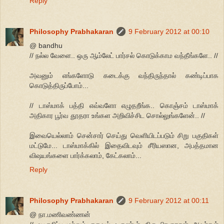
Reply
Philosophy Prabhakaran
9 February 2012 at 00:10
@ bandhu
// நல்ல வேளை.. ஒரு ஆம்லேட் பார்சல் கொடுக்காம வந்தீங்களே.. //
அவனும் எங்களோடு கடைக்கு வந்திருந்தால் கண்டிப்பாக
கொடுத்திருப்போம்...
// டாஸ்மாக் பத்தி எவ்வளோ எழுதறீங்க.. கொஞ்சம் டாஸ்மாக்
அதிகார பூர்வ தூதரா உங்கள அறிவிச்சிட சொல்லுங்களேன்.. //
இவையெல்லாம் சென்சார் செய்து வெளியிடப்படும் சிறு பகுதிகள்
மட்டுமே... டாஸ்மாக்கில் இதைவிடவும் சீரியஸான, அபத்தமான
விஷயங்களை பார்க்கலாம், கேட்கலாம்...
Reply
Philosophy Prabhakaran
9 February 2012 at 00:11
@ நா.மணிவண்ணன்