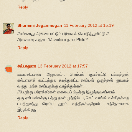
Reply
Sharmmi Jeganmogan
11 February 2012 at 15:19
//எங்களது அன்பை மட்டும் பரிசாகக் கொடுத்துவிட்டு //
அவ்வளவு கஞ்சப் பிசினாரியா நம்ம Philo?
Reply
அப்பாதுரை
13 February 2012 at 17:57
சுவாரசியமான அனுபவம்.. ரொம்பக் குடிச்சுட்டு பக்கத்துக்
கல்யாணக் கூட்டத்துல கலந்துகிட்ட நண்பன் ஒருத்தன் ஞாபகம்
வருது..உங்க நண்பருக்கு வாழ்த்துக்கள்.
//பேருந்து புரோக்கர்கள் கையைப் பிடித்து இழுத்தவண்ணம்
ஒரு ஏசி பஸ்சுக்கு பத்து நாள் முந்தியே டிகெட் வாங்கி வச்சிருக்கற
டயத்துலந்து ரொம்ப தூரம் வந்திருக்குறோம்.. சந்தோசமாக
இருக்கிறது.
Reply