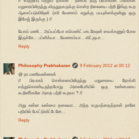
// உபகுறிப்பு மற்றும் தகவல் : நண்பர் திரு பிரபாகரன் அவர்கள்
மதுரையிலிருந்து விருதுநகருக்கு சென்ற நிலையை பற்றி இங்கு கூற
ஆசைப்படுகிறேன் (சரி வேணாம் எதுக்கு பயபுள்ளக்குன்னு ஒரு
இமேஜ் இருக்கு ) //
யோவ் மணி... அய்யய்யோ கமெண்ட் மாடரேஷன் வைக்கணும் போல
இருக்கே... பப்ளிக்யா... வேணாம்யா... விட்ருயா...
Reply
Philosophy Prabhakaran
9 February 2012 at 00:12
@ நா.மணிவண்ணன்
// பிரபாகர் சென்னையிலிருந்து மதுரையை நோக்கி
வந்துகொண்டிருந்தபோது அலைபேசியில் ஒரு உண்மையை
கூறினீர்களே அதை பற்றி கூறவா ? //
அது என்ன உண்மை தலைவா... அந்த கருமத்தைத்தான் நானே
பதிவில் போட்டுவிட்டேனே...
Reply