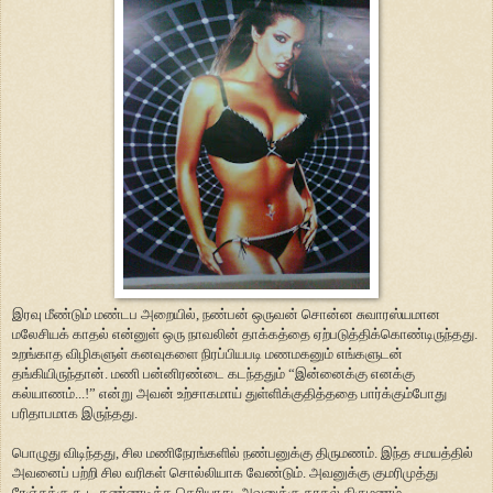
இரவு மீண்டும் மண்டப அறையில், நண்பன் ஒருவன் சொன்ன சுவாரஸ்யமான
மலேசியக் காதல் என்னுள் ஒரு நாவலின் தாக்கத்தை ஏற்படுத்திக்கொண்டிருந்தது.
உறங்காத விழிகளுள் கனவுகளை நிரப்பியபடி மணமகனும் எங்களுடன்
தங்கியிருந்தான். மணி பன்னிரண்டை கடந்ததும் “இன்னைக்கு எனக்கு
கல்யாணம்...!” என்று அவன் உற்சாகமாய் துள்ளிக்குதித்ததை பார்க்கும்போது
பரிதாபமாக இருந்தது.
பொழுது விடிந்தது, சில மணிநேரங்களில் நண்பனுக்கு திருமணம். இந்த சமயத்தில்
அவனைப் பற்றி சில வரிகள் சொல்லியாக வேண்டும். அவனுக்கு குமரிமுத்து
ரேஞ்சுக்கு கூட கண்ணடிக்க தெரியாது. அவனுக்கு காதல் திருமணம்