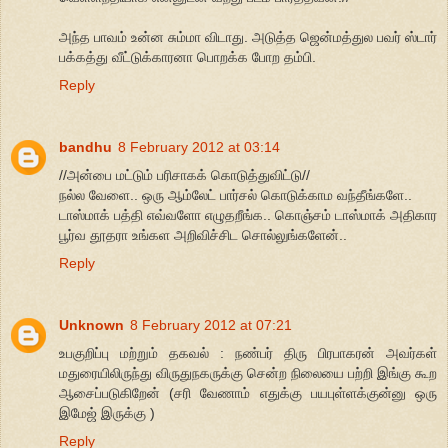
அந்த பாவம் உன்ன சும்மா விடாது. அடுத்த ஜென்மத்துல பவர் ஸ்டார்
பக்கத்து வீட்டுக்காரனா பொறக்க போற தம்பி.
Reply
bandhu
8 February 2012 at 03:14
//அன்பை மட்டும் பரிசாகக் கொடுத்துவிட்டு//
நல்ல வேளை.. ஒரு ஆம்லேட் பார்சல் கொடுக்காம வந்தீங்களே..
டாஸ்மாக் பத்தி எவ்வளோ எழுதறீங்க.. கொஞ்சம் டாஸ்மாக் அதிகார
பூர்வ தூதரா உங்கள அறிவிச்சிட சொல்லுங்களேன்..
Reply
Unknown
8 February 2012 at 07:21
உபகுறிப்பு மற்றும் தகவல் : நண்பர் திரு பிரபாகரன் அவர்கள்
மதுரையிலிருந்து விருதுநகருக்கு சென்ற நிலையை பற்றி இங்கு கூற
ஆசைப்படுகிறேன் (சரி வேணாம் எதுக்கு பயபுள்ளக்குன்னு ஒரு
இமேஜ் இருக்கு )
Reply