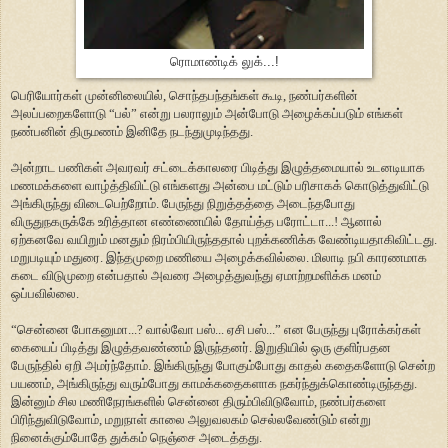
ரொமாண்டிக் லுக்...!
பெரியோர்கள் முன்னிலையில், சொந்தபந்தங்கள் கூடி, நண்பர்களின்
அலப்பறைகளோடு “பல்” என்று பலராலும் அன்போடு அழைக்கப்படும் எங்கள்
நண்பனின் திருமணம் இனிதே நடந்துமுடிந்தது.
அன்றாட பணிகள் அவரவர் சட்டைக்காலரை பிடித்து இழுத்தமையால் உடனடியாக
மணமக்களை வாழ்த்திவிட்டு எங்களது அன்பை மட்டும் பரிசாகக் கொடுத்துவிட்டு
அங்கிருந்து விடைபெற்றோம். பேருந்து நிறுத்தத்தை அடைந்தபோது
விருதுநகருக்கே உரித்தான எண்ணையில் தோய்த்த பரோட்டா...! ஆனால்
ஏற்கனவே வயிறும் மனதும் நிரம்பியிருந்ததால் புறக்கணிக்க வேண்டியதாகிவிட்டது.
மறுபடியும் மதுரை. இந்தமுறை மணியை அழைக்கவில்லை. மிலாடி நபி காரணமாக
கடை விடுமுறை என்பதால் அவரை அழைத்துவந்து ஏமாற்றமளிக்க மனம்
ஒப்பவில்லை.
“சென்னை போகனுமா...? வால்வோ பஸ்... ஏசி பஸ்...” என பேருந்து புரோக்கர்கள்
கையைப் பிடித்து இழுத்தவண்ணம் இருந்தனர். இறுதியில் ஒரு குளிர்பதன
பேருந்தில் ஏறி அமர்ந்தோம். இங்கிருந்து போகும்போது காதல் கதைகளோடு சென்ற
பயணம், அங்கிருந்து வரும்போது காமக்கதைகளாக நகர்ந்துக்கொண்டிருந்தது.
இன்னும் சில மணிநேரங்களில் சென்னை திரும்பிவிடுவோம், நண்பர்களை
பிரிந்துவிடுவோம், மறுநாள் காலை அலுவலகம் செல்லவேண்டும் என்று
நினைக்கும்போதே துக்கம் நெஞ்சை அடைத்தது.