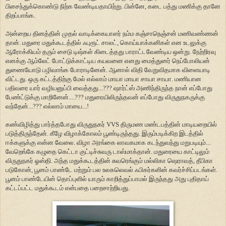
பிசைந்துக்கொண்டு நிற்க வேண்டியதாயிற்று. பின்னே, கடை பத்து மணிக்கு தானே
திறப்பாங்க.
அன்றைய தினத்தின் முதல் வாடிக்கையாளர் நம்ம கஞ்சாநெஞ்சன் மணிவண்ணன்
தான். மதுரை மதுக்கூடத்தில் ஃபுரூட் சாலட், கொய்யாக்கனிகள் என உடலுக்கு
ஆரோக்கியம் தரும் சைடு டிஷ்கள் கிடைத்தது பாராட்டவேண்டிய ஒன்று. நேற்றிரவு
எனக்கு ஆம்லேட் போட்டுக்காட்டிய கயவனை எனது மைத்துனர் நெப்போலியன்
துணையோடு பழிவாங்க போராடினேன். ஆனால் விதி வேறுவிதமாக விளையாடி
விட்டது. ஒரு கட்டத்திற்கு மேல் எல்லாம் மாயா மாயா சாயா சாயா. மணியான
பதிவரை யார் வழியனுப்பி வைத்தது...??? ஷார்ட்ஸ் அணிந்திருந்த நான் எப்போது
பேண்ட்டுக்கு மாறினேன்....??? மதுரையிலிருந்தவன் எப்போது விருதுநகருக்கு
வந்தேன்...??? எல்லாம் மாயை...!
கண்விழித்து பார்த்தபோது விருதுநகர் VVS திருமண மண்டபத்தின் மாடியறையில்
படுத்திருந்தேன். கீழே விழாக்கோலம் பூண்டிருந்தது. இரும்படிக்கிற இடத்தில்
ஈக்களுக்கு என்ன வேலை. விழா அரங்கை லாவகமாக கடந்துவந்து மறுபடியும்...
வேறெங்கே கழுதை கெட்டா குட்டிச்சுவரு டாஸ்மாக்தான். மதுரையை காட்டிலும்
விருதுநகர் ஓஸ்தி. அந்த மதுக்கூடத்தின் சுவரெங்கும் மல்லிகா ஷெராவத், தீபிகா
படுகோன், பூனம் பாண்டே மற்றும் பல உலகலெவல் ஃபிகர்களின் கவர்ச்சிப்படங்கள்.
பூனம் பாண்டேயின் தொப்புளில் யாரும் காறித்துப்பாமல் இருந்தது அது புதிதாய்
கட்டப்பட்ட மதுக்கூடம் என்பதை பறைசாற்றியது.