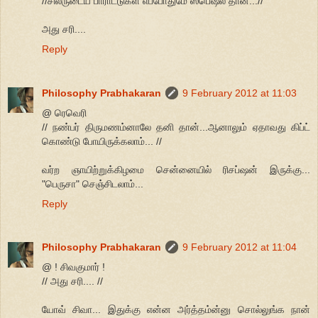
//சிலருடைய பாராட்டுகள் எப்போதுமே ஸ்பெஷல் தான்...//
அது சரி....
Reply
Philosophy Prabhakaran
9 February 2012 at 11:03
@ ரெவெரி
// நண்பர் திருமணம்னாலே தனி தான்...ஆனாலும் ஏதாவது கிப்ட்
கொண்டு போயிருக்கலாம்... //
வர்ற ஞாயிற்றுக்கிழமை சென்னையில் ரிசப்ஷன் இருக்கு...
"பெருசா" செஞ்சிடலாம்...
Reply
Philosophy Prabhakaran
9 February 2012 at 11:04
@ ! சிவகுமார் !
// அது சரி.... //
யோவ் சிவா... இதுக்கு என்ன அர்த்தம்ன்னு சொல்லுங்க நான்