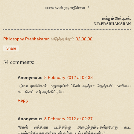
பயணங்கள் முடிவதில்லை...!
என்றும் அன்புடன்,
N.R.PRABHAKARAN
Philosophy Prabhakaran
உதிர்த்த நேரம்
02:00:00
Share
34 comments:
Anonymous
8 February 2012 at 02:33
படுவா ராஸ்கோல்..மதுரையின் 'மினி அஞ்சா நெஞ்சன்' மணியை
கூட கெட்டவர் ஆக்கிட்டியே..
Reply
Anonymous
8 February 2012 at 02:37
//நான் லத்திகா படத்திற்கு அழைத்துச்சென்றபோது கூட
வெள்ளந்தியாக என்னுடன் வந்து படம் பார்த்தவன்.//