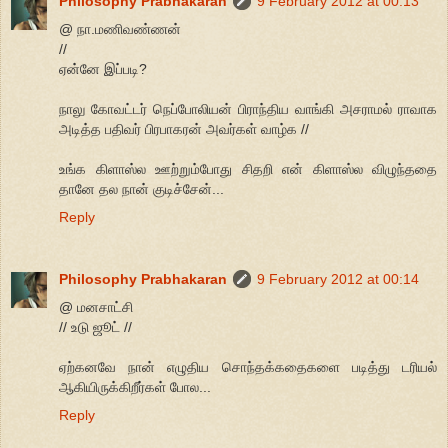
Philosophy Prabhakaran
9 February 2012 at 00:13
@ நா.மணிவண்ணன்
//
ஏன்னே இப்படி?
நாலு கோவட்டர் நெப்போலியன் பிராந்திய வாங்கி அசராமல் ராவாக
அடித்த பதிவர் பிரபாகரன் அவர்கள் வாழ்க //
உங்க கிளாஸ்ல ஊற்றும்போது சிதறி என் கிளாஸ்ல விழுந்ததை
தானே தல நான் குடிச்சேன்...
Reply
Philosophy Prabhakaran
9 February 2012 at 00:14
@ மனசாட்சி
// உடு ஜூட் //
ஏற்கனவே நான் எழுதிய சொந்தக்கதைகளை படித்து டரியல்
ஆகியிருக்கிறீர்கள் போல...
Reply