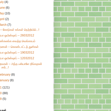
uly
(4)
June
(6)
May
(10)
pril
(2)
March
(7)
 – கோடுகள் உங்கள் நெற்றியில்...!
ிரபா ஒயின்ஷாப் – 26032012
ண்கலங்க வைத்த வெங்காயம்
ர்ணன் – கொண்டாட்டத் துளிகள்
ிரபா ஒயின்ஷாப் – 19032012
ிரபா ஒயின்ஷாப் – 12032012
ரவான் – அந்த பலியாளே நீங்கதான்
சார்...!
ebruary
(8)
January
(8)
11
(121)
10
(88)
09
(5)
்புகள்