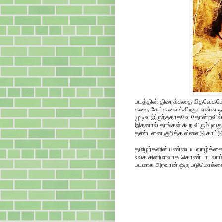
படத்தின் திரைக்கதை மிதவேகமே, இர
கதை கேட்க வைக்கிறது. என்ன ஒன்று
முடிவு இருந்ததாகவே தோன்றவில்லை
இதனால் தாங்கள் கூற விரும்புவத
தண்டனை குறித்த ஸ்லைடு காட்டுகி
தமிழர்களின் பண்டைய வாழ்க்கை
உலக சினிமாவாக கொண்டாடலாம். 
படமாக அரவான் ஒரு படுமொக்கை