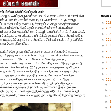
தப்பத்தியை ஸ்கிப் செய்துவிடலாம்
த்தொழில் செய்துவருகிறார்கள் பசுபதி & கோ. அச்சமயம் ராணியின்
பழைய பே
் பெயரைச் சொல்லி களவாடிவிடுகிறார்கள். பசுபதி தனது
►
20
ப்பய ஆதி என்று கண்டுபிடித்தாலும், அவரது களவுத்திறமையை
துக்கொள்கிறார். இருப்பினும் ஆதியின் பர்சனல் விஷயங்கள்
►
20
ம் மர்மமாகவே இருக்கின்றன. வேம்பூர் பசுபதி, சின்னவீரன்பட்டி ஆதி,
►
20
 போட்டியாக இரண்டாம் பாதி விரிகிறது. படத்தில் பலியாள் ஹீரோ
ிருக்கும்போது அந்த பலியாளே ரசிகர்கள் தான் என்று ட்விஸ்ட்
►
20
்றவை வெண்திரையில்...!
►
20
►
20
குப்பின் இது ஒரு குறிப்பிடத்தகுந்த படமாக நிச்சயம் அமையும்.
நான் மூணு மாசமா சாப்பிடல, ஆறு மாசமா பல்லு விளக்கல என்று
►
20
ிஷயங்களையும் ஆர்ப்பாட்டமில்லாமல் செய்திருக்கிறார்.
►
20
்டாம் பாதியில்தான் காட்டவே செய்கிறார்கள். அவரும் இரண்டு
்சி காட்சிகளோடு சரி. (நீ அழுவுறத பாக்குறதுக்கா தாயி நான்
►
20
ம் நாயகி அர்ச்சனா கவி, ஹீரோவின் வீரத்தை பார்த்து வழியும்
►
20
ி படத்திற்கு இன்னொரு ஹீரோ என்று சொல்லும் அளவிற்கு
ப்பட்டிருக்கிறது. கரிகாலன் – யாருய்யா நீயி...? அந்த
▼
20
ப்பு, தோரணை என நடிப்பில் மேன் ஆஃப் தி மூவி அவர்தான்.
►
்க்கையில் யாரும் முழுநேர காமெடியன்களாக இருப்பதில்லை.
►
ெரிய நடிகர் பட்டாளமே நடித்திருக்கிறது. சிறிய வேடங்களில் ரதி
 பரத், அஞ்சலி, சமையல் வல்லுநர் தாமு ஆகியோர் தோன்றுகின்றனர்.
►
O
►
►