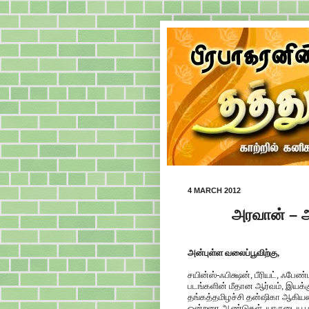
4 MARCH 2012
அரவான் – அந
அன்புள்ள வலைப்பூவிற்கு,
சயின்ஸ்-ஃபிக்ஷன், பீரியட், ஃபே
படங்களின் மீதான ஆர்வம், இயக்
தங்கத்தமிழச்சி தன்ஷிகா ஆகிய
ஒன்றரை ஆண்டுகள். யாருடைய ப