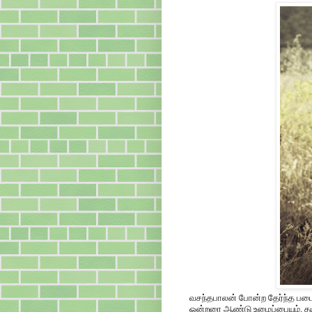
வசந்தபாலன் போன்ற தேர்ந்த படைப
ஒன்றரை ஆண்டு உழைப்பையும், தய