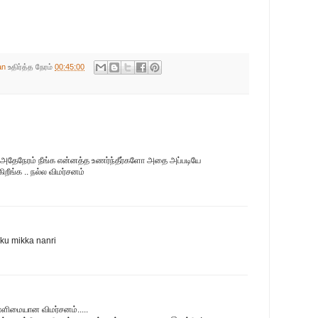
an
உதிர்த்த நேரம்
00:45:00
 அதேநேரம் நீங்க என்னத்த உணர்ந்தீர்களோ அதை அப்படியே
ிறீங்க .. நல்ல விமர்சனம்
ku mikka nanri
 எளிமையான விமர்சனம்.....