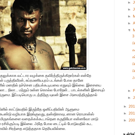
►
J
►
►
►
A
▼
3
ப
க
க
ப
ப
ிதலுக்காக வட்டார வழக்கை தவிர்த்திருக்கிறார்கள் என்றே
அ
பருத்திவீரன், சுப்ரமணியபுரம் படங்கள் போல தானே
ளில் மனதில் நச்சென பதியக்கூடியவை எதுவும் இல்லை. இசையை
ா... நிலா... மற்றும் உன்ன கொல்ல போறேன்... பாடல்களின் இசையும்
►
F
அருமை. இப்படியொரு படத்திற்கு யுவன் இசை அமைத்திருந்தால்
►
►
20
கிளில் காட்டுவதில் இருந்தே ஒளிப்பதிவின் ஆளுமை
►
20
 கூண்டு வழியாக இறங்குவது, தன்ஷிகாவுடனான ரொமான்ஸ்
். மிருகங்களை வதைக்கக்கூடாதென கருதியோ என்னவோ மாடு
►
20
ிகள் ரசிக்கும்படி இல்லை. அதே போல டைட்டில் போடுவதில் கூட
ளவில் சிரத்தை எடுத்ததாக தெரியவில்லை.
உடன்பிறப