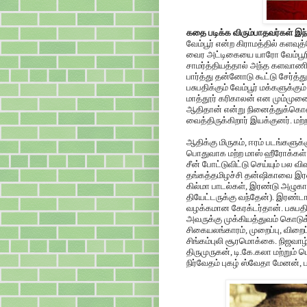
கதை படிக்க விரும்பாதவர்கள் இந்
வேம்பூர் என்ற கிராமத்தில் களவு
வைர அட்டிகையை யாரோ வேம்பூரின
சாமர்த்தியத்தால் அந்த களவாணி
பார்த்து தன்னோடு கூட்டு சேர்த்
பசுபதிக்கும் வேம்பூர் மக்களுக்கு
மாத்தூர் கரிகாலன் என மும்முனை
ஆதிதான் என்று நினைத்துக்கொண்ட
வைத்திருக்கிறார் இயக்குனர். மற
ஆதிக்கு மிருகம், ஈரம் படங்களுக்
பொதுவாக மற்ற மாஸ் ஹீரோக்கள் 
சீன் போட்டுவிட்டு செய்யும் பல வ
தங்கத்தமிழச்சி தன்ஷிகாவை இரண
கில்மா பாடல்கள், இரண்டு அழுகாச
தியேட்டருக்கு வந்தேன்). இரண்டா
வழக்கமான கேரக்டர்தான். பசுபத
அவருக்கு முக்கியத்துவம் கொடுக்க
சிகையலங்காரம், முறைப்பு, விறை
சிங்கம்புலி சூரமொக்கை. நிஜவாழ
திருமுருகன், டி.கே.கலா மற்றும் ப
நிர்வேதம் புகழ் ஸ்வேதா மேனன்,