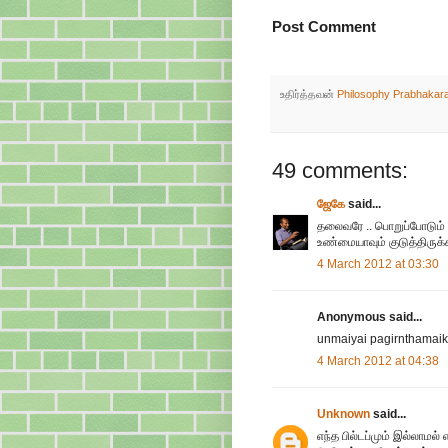
Post Comment
உதிர்த்தவன்
Philosophy Prabhakar
49 comments:
ஜேகே
said...
தலைவரே .. பொறுப்போடும்
உண்மையாவும் குடுத்திருக்க
4 March 2012 at 03:30
Anonymous said...
unmaiyai pagirnthamaik
4 March 2012 at 04:38
Unknown
said...
எந்த பில்டப்மும் இல்லாமல்