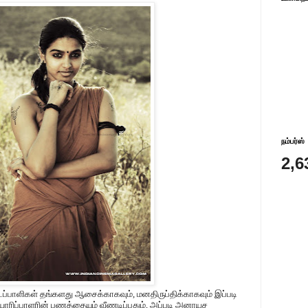
நம்பர்ஸ்
2,6
்பாளிகள் தங்களது ஆசைக்காகவும், மனதிருப்திக்காகவும் இப்படி
ாரிப்பாளரின் பணத்தையும் வீணடிப்பதும், அப்படி அனாயச