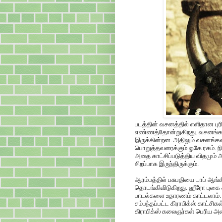
படத்தின் வசனத்தில் எளிதான புர
எண்ணத்தோன்றுகிறது. வசனங்கள் 
இருக்கின்றன. அதிலும் வசனங்க
பொறுத்தவரைக்கும் ஓகே ரகம். நில
அதை காட்சிப்படுத்திய விதமும் 
சிறப்பாக இருந்திருக்கும்.
ஆரம்பத்தில் பசுபதியை டாப் ஆங்
தொடங்கிவிடுகிறது. ஹீரோ புகை
பாடல்களை உதாரணம் காட்டலாம
சம்பந்தப்பட்ட கிராபிக்ஸ் காட்ச
கிராபிக்ஸ் கலைஞர்கள் பெரிய அ