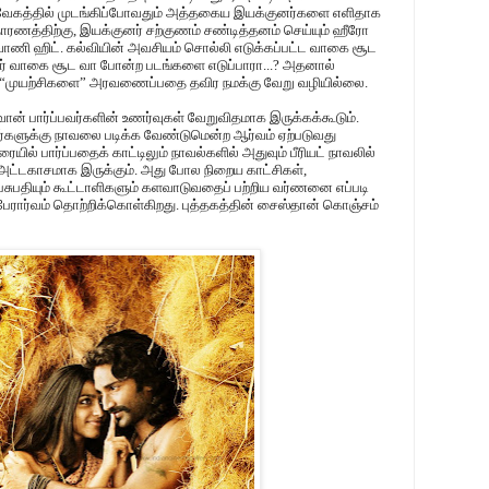
த வேகத்தில் முடங்கிப்போவதும் அத்தகைய இயக்குனர்களை எளிதாக
உதாரணத்திற்கு, இயக்குனர் சற்குணம் சண்டித்தனம் செய்யும் ஹீரோ
வாணி ஹிட். கல்வியின் அவசியம் சொல்லி எடுக்கப்பட்ட வாகை சூட
வர் வாகை சூட வா போன்ற படங்களை எடுப்பாரா...? அதனால்
“முயற்சிகளை” அரவணைப்பதை தவிர நமக்கு வேறு வழியில்லை.
வான் பார்ப்பவர்களின் உணர்வுகள் வேறுவிதமாக இருக்கக்கூடும்.
ர்களுக்கு நாவலை படிக்க வேண்டுமென்ற ஆர்வம் ஏற்படுவது
ல் பார்ப்பதைக் காட்டிலும் நாவல்களில் அதுவும் பீரியட் நாவலில்
ட்டகாசமாக இருக்கும். அது போல நிறைய காட்சிகள்,
 பசுபதியும் கூட்டாளிகளும் களவாடுவதைப் பற்றிய வர்ணனை எப்படி
ரார்வம் தொற்றிக்கொள்கிறது. புத்தகத்தின் சைஸ்தான் கொஞ்சம்