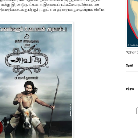
ும் என்று இரண்டு நாட்களாக இணையம் பக்கமே வரவில்லை. பல
மைதிப்படைக்கு பிறகு) நானும் என் தந்தையாரும் ஒன்றாக சினிமா
சுஜாதா
தேடு
சந்தா