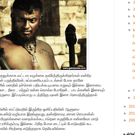
►
J
►
►
►
A
▼
3
ப
க
க
ப
ப
ிதலுக்காக வட்டார வழக்கை தவிர்த்திருக்கிறார்கள் என்றே
அ
பருத்திவீரன், சுப்ரமணியபுரம் படங்கள் போல தானே
ளில் மனதில் நச்சென பதியக்கூடியவை எதுவும் இல்லை. இசையை
ா... நிலா... மற்றும் உன்ன கொல்ல போறேன்... பாடல்களின் இசையும்
►
F
அருமை. இப்படியொரு படத்திற்கு யுவன் இசை அமைத்திருந்தால்
►
►
20
கிளில் காட்டுவதில் இருந்தே ஒளிப்பதிவின் ஆளுமை
►
20
 கூண்டு வழியாக இறங்குவது, தன்ஷிகாவுடனான ரொமான்ஸ்
். மிருகங்களை வதைக்கக்கூடாதென கருதியோ என்னவோ மாடு
►
20
ிகள் ரசிக்கும்படி இல்லை. அதே போல டைட்டில் போடுவதில் கூட
ளவில் சிரத்தை எடுத்ததாக தெரியவில்லை.
உடன்பிறப