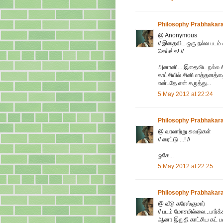
Philosophy Prabhakar
@ Anonymous
// இதைவிட ஒரு நல்ல படம் 
செய்ங்க! //
அனானி... இதைவிட நல்ல சின
காட்சியில் சினிமாத்தனத்தை
என்பதே என் கருத்து...
5 May 2012 at 22:24
Philosophy Prabhakar
@ வரலாற்று சுவடுகள்
// ரைட்டு ...! //
ஓகே...
5 May 2012 at 22:25
Philosophy Prabhakar
@ வீடு சுரேஸ்குமார்
// படம் மோசமில்லை...பார்க்
ஆனா இறுதி காட்சிய கட் ப