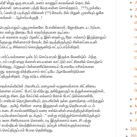
►
J
றம் ஸ்ரீ’ன்னு ஒரு பையன், கனா காணும் காலங்கள் தொடரில்
ிருக்கான். (பையனை பத்தி வேற என்ன சொல்றதாம்...???) முக்கிய
►
 ப்ளஸ் டூ படிக்கும் வில்லன் (!!!) கேரக்டரில் மிதுன் முரளியும் ஓகே
▼
்கள் – ஆச்சர்யக்குறி...!
ம
 பெரும்பாலும் புதுமுகங்களே. போலீஸ்காரர், ஜோதியுடைய அம்மா,
ப
ா என்று நிறைய பேர் எதார்த்தமான நடிப்பை
ப
ஸ்கூல் கரஸாக வரும் ஆண்ட்டி இஸ் நைஸ் யூ நோ. எல்லாம் இருந்தாலும்
ாங்குவது சின்னசாமி கேரக்டரில் நடித்திருக்கும் சின்னப்பையன்.
ம
ட்டி சிங்காரம் கொஞ்சூண்டு எட்டிப்பார்க்கிறார்.
பத
ார்ப்பவர்களை டிஸ்டர்ப் செய்யாமல் இருக்க வேண்டும். அந்த
C
டாம் பாதி ஹை க்ளாஸ் பையனை காட்டும் காட்சிகளில் கொஞ்சம்
இருக்கிறது, அதுவும் பின்னணியிசையைப் போலவே ரசிகர்களை
ப
்கிறது. ஏதாவது வித்தியாசம் காட்டியே ஆகவேண்டுமென
திருக்கிறார். அது எடுபடவில்லை.
வ
க
்தைக்கல்வியின் அவசியம், ஏழைகள் வறுமைக்காக கிட்னியை
ப
களை ஃப்ளாட் போட்டு விற்பது, நலிந்துவரும் கூத்துக்கலைஞர்கள்,
ன்று கிடைத்த கேப்பில் எல்லாம் கோல் போட்டுக்கொண்டே
►
A
ும் பாலியல் தொழிலாளியும், நாயகியின் நல்ல குணத்தை பார்த்ததும்
. ஹே... தமிழ் சினிமா. கதை இதுதான் என்று தெரியாமல் படம்
►
ே கடைசி கால்மணிநேரம் வரை சஸ்பென்ஸ் வைத்திருக்கிறார்கள்.
►
F
டியெல்லாம்தான் நடக்கும்...” என்று எடுத்துச்சொல்லியிருக்கும்
தை உலக சினிமாவாக கொண்டாடி இருக்கலாம் கடைசி பத்து
►
! கமர்ஷியல் வெற்றிக்காகவும், நம்மூர் ரசிகர்களுக்காகவும்
►
20
 செய்திருப்பார் போல தெரிகிறது.
►
20