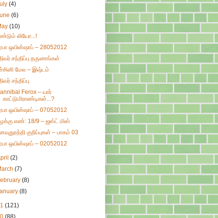
uly
(4)
June
(6)
May
(10)
ீண்டும் லியோ...!
ிரபா ஒயின்ஷாப் – 28052012
திவர் சந்திப்பு தருணங்கள்
ச்சினி மேல – இஷ்டம்
ிவர் சந்திப்பு
annibal Ferox – யார்
காட்டுமிராண்டிகள்...?
ிரபா ஒயின்ஷாப் – 07052012
ழக்கு எண்: 18/9 – ஜஸ்ட் மிஸ்
னவுதுரத்தி குறிப்புகள் – பாகம் 03
ிரபா ஒயின்ஷாப் – 02052012
pril
(2)
March
(7)
ebruary
(8)
January
(8)
11
(121)
10
(88)