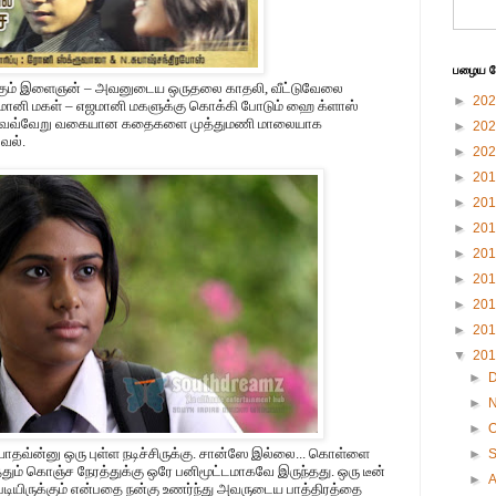
பழைய பே
க்கும் இளைஞன் – அவனுடைய ஒருதலை காதலி, வீட்டுவேலை
►
20
ானி மகள் – எஜமானி மகளுக்கு கொக்கி போடும் ஹை க்ளாஸ்
, வெவ்வேறு வகையான கதைகளை முத்துமணி மாலையாக
►
20
வேல்.
►
20
►
20
►
20
►
20
►
20
►
20
►
20
►
20
▼
20
►
►
►
O
யாதவ்ன்னு ஒரு புள்ள நடிச்சிருக்கு. சான்ஸே இல்லை... கொள்ளை
►
தும் கொஞ்ச நேரத்துக்கு ஒரே பனிமூட்டமாகவே இருந்தது. ஒரு டீன்
►
படியிருக்கும் என்பதை நன்கு உணர்ந்து அவருடைய பாத்திரத்தை