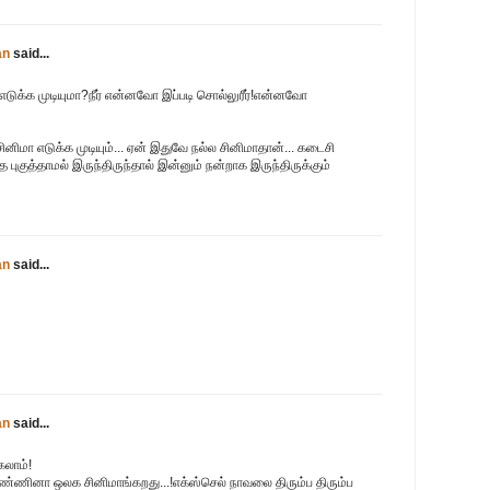
an
said...
எடுக்க முடியுமா?நீர் என்னவோ இப்படி சொல்லுரீர்!என்னவோ
ிமா எடுக்க முடியும்... ஏன் இதுவே நல்ல சினிமாதான்... கடைசி
 புகுத்தாமல் இருந்திருந்தால் இன்னும் நன்றாக இருந்திருக்கும்
an
said...
an
said...
கலாம்!
ண்ணினா ஒலக சினிமாங்கறது...!எக்ஸ்செல் நாவலை திரும்ப திரும்ப