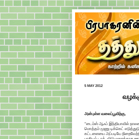
5 MAY 2012
வழக்க
அன்புள்ள வலைப்பூவிற்கு,
“டைம்ஸ் ஆஃப் இந்தியாவில் நாலரை
மொத்தம் மூணு டிக்கெட் எடுத்துட
கட்டளையை அப்படியே நிறைவேற்றிவி
பாசிடிவ் டாக். விடுமுறைக்காக ஊர