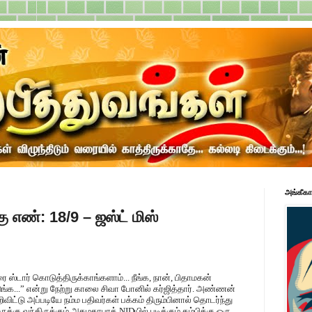
அங்கீகா
ு எண்: 18/9 – ஜஸ்ட் மிஸ்
 ஸ்டார் கொடுத்திருக்காங்களாம்... நீங்க, நான், பிதாமகன்
ுங்க...” என்று நேற்று காலை சிவா போனில் கர்ஜித்தார். அண்ணன்
ட்டு அப்படியே நம்ம பதிவர்கள் பக்கம் திரும்பினால் தொடர்ந்து
ுக்கு வந்திருக்கும் அகமதாபாத் NIDயில் படிக்கும் தம்பிக்கு ஒரு