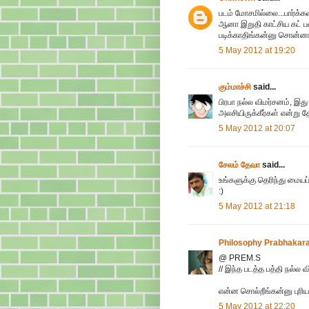
படம் மோசமில்லை...பார்க்கல
ஆனா இறுதி காட்சிய கட் ப
படிக்காதிங்கன்னு சொன்னா 
5 May 2012 at 19:20
கும்மாச்சி
said...
பிரபா நல்ல விமர்சனம், இ
அலசியிருக்கீர்கள் என்று 
5 May 2012 at 20:07
சேலம் தேவா
said...
உங்களுக்கு தெரிந்து மையப்ப
:)
5 May 2012 at 21:18
Philosophy Prabhakar
@ PREM.S
// இந்த படத்த பத்தி நல்ல
என்ன சொல்றீங்கன்னு புரியல.
5 May 2012 at 22:20