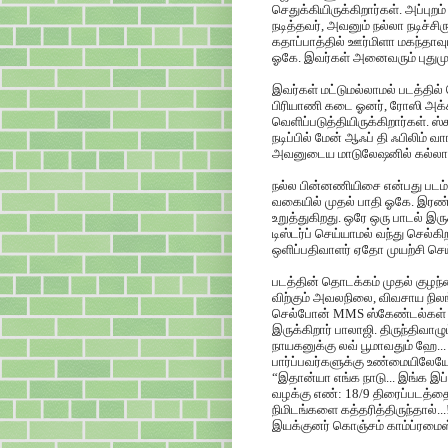
செதுக்கியிருக்கிறார்கள். அப்பு
நடித்தவர், அவனும் நல்லா நடிச்ச
கதாப்பாத்தில் ஊர்மிளா மகந்தாவும்,
ஓகே. இவர்கள் அனைவரும் புதுமுகங
இவர்கள் மட்டுமல்லாமல் படத்தில்
பிரியாணி கடை ஓனர், ரோஸி அக்க
வெளிப்படுத்தியிருக்கிறார்கள். 
நடிப்பில் மேன் ஆஃப் தி ஃபிலிம் வ
அவனுடைய மாடுலேஷனில் கல்லாப்பெ
நல்ல பின்னணியிசை என்பது படம் ப
வகையில் முதல் பாதி ஓகே. இரண்
உறுத்துகிறது. ஒரே ஒரு பாடல் 
டிஸ்டர்ப் செய்யாமல் வந்து செல
ஒளிப்பதிவாளர் ஏதோ முயற்சி செய்
படத்தின் தொடக்கம் முதல் குழந
விற்கும் அவலநிலை, விவசாய நிலங்
செல்போன் MMS ஸ்கேண்டல்கள் எ
இருக்கிறார் பாலாஜி. திருந்திவாழ
நாயகனுக்கு லவ் பூமாவதும் ஹே..
பார்ப்பவர்களுக்கு உண்மையிலேய
“இதான்யா எங்க நாடு... இங்க இப்ப
வழக்கு எண்: 18/9 திரைப்படத்
நிமிடங்களை கத்தரித்திருந்தால்...
இயக்குனர் கொஞ்சம் காம்ப்ரமைஸ்