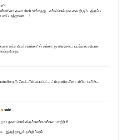
ாம்!
ண்ணினா ஒலக சினிமாங்கறது...!எக்ஸ்செல் நாவலை திரும்ப திரும்ப
கேட்டாத்தானே.....!
து வரை வந்த விமர்சனங்களில் தங்களது விமர்சனம் படத்தை சரியாக
தோன்றுகிறது.
ுள்ளில் நடு சென்டரில் எய்யப்பட்ட அம்புகளில் சில சாம்பிள் ப்ளீஸ்...
an
said...
 விதமா தான சொல்லிருக்காங்க உங்கள மாதிரி //
.. இருந்தாலும் நன்றி ப்ரேம்...