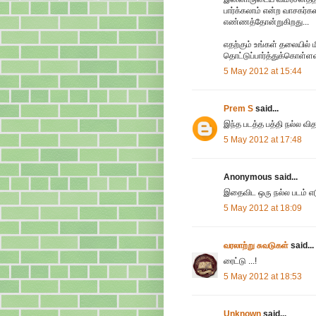
பார்க்கலாம் என்ற வாசகர்க
எண்ணத்தோன்றுகிறது...
எதற்கும் உங்கள் தலையில் 
தொட்டுப்பார்த்துக்கொள்ளவு
5 May 2012 at 15:44
Prem S
said...
இந்த படத்த பத்தி நல்ல வ
5 May 2012 at 17:48
Anonymous said...
இதைவிட ஒரு நல்ல படம் எட
5 May 2012 at 18:09
வரலாற்று சுவடுகள்
said...
ரைட்டு ...!
5 May 2012 at 18:53
Unknown
said...