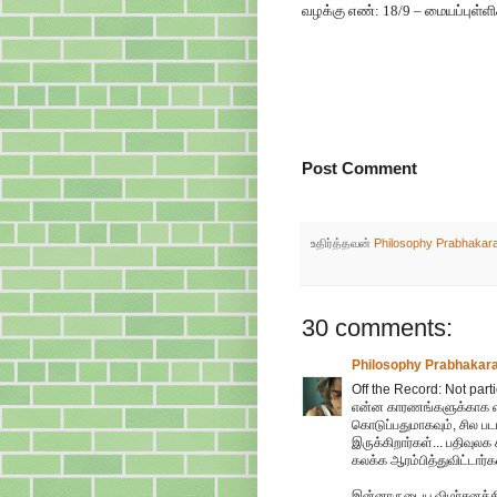
வழக்கு எண்: 18/9 – மையப்புள்ளிக்
Post Comment
உதிர்த்தவன்
Philosophy Prabhakar
30 comments:
Philosophy Prabhakar
Off the Record: Not parti
என்ன காரணங்களுக்காக என
கொடுப்பதுமாகவும், சில ப
இருக்கிறார்கள்... பதிவுல
கலக்க ஆரம்பித்துவிட்டார்கள
இன்னாருடைய விமர்சனத்தில்