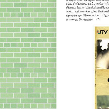
நல்ல சினிமாவை காட்டலாமே என
திரையரங்கான அகஸ்தியாவிற்கு வி
பாஸ்... என்னைக்கு நல்ல சினிமாவி
நுழைந்ததும் ஆச்சர்யம். படம் ஆரம
நம் மனது நிறைந்ததா....???