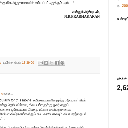
கு மிக அருகாமையில் எய்யப்பட்டிருக்கும் அம்பு...!
►
20
என்றும் அன்புடன்,
N.R.PRABHAKARAN
உடன்பிறப
an
உதிர்த்த நேரம்
15:39:00
நம்பர்ஸ்
2,6
an
said...
cularly for this movie, சமீபகாலமாகவே மூத்த பதிவர்கள் சிலர்
்று தெரியவில்லை, சில படங்களுக்கு ஓவர் ஹைப்
டங்களை ஒரேயடியாக அடித்து உட்கார வைப்பதுமாகவும்
க சினிமா விமர்சனங்களிலும் கூட அரசியலையும் வியாபாரத்தையும்
்...
 படம் நல்லாயிருக்கு என்று சொல்லியிருந்தால் படத்தை நம்பி