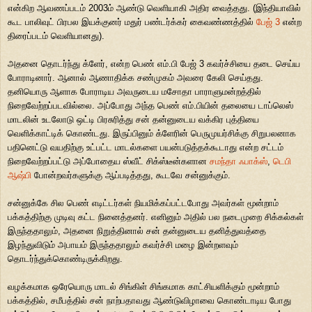
என்கிற ஆவணப்படம் 2003ம் ஆண்டு வெளியாகி அதிர வைத்தது. (இந்தியாவில்
கூட பாலிவுட் பிரபல இயக்குனர் மதுர் பண்டர்க்கர் கைவண்ணத்தில்
பேஜ் 3
என்ற
திரைப்படம் வெளியானது).
அதனை தொடர்ந்து க்ளேர், என்ற பெண் எம்.பி பேஜ் 3 கவர்ச்சியை தடை செய்ய
போராடினார். ஆனால் ஆணாதிக்க சண்முகம் அவரை கேலி செய்தது.
தனியொரு ஆளாக போராடிய அவருடைய மசோதா பாராளுமன்றத்தில்
நிறைவேற்றப்படவில்லை. அப்போது அந்த பெண் எம்.பியின் தலையை டாப்லெஸ்
மாடலின் உடலோடு ஒட்டி பிரசுரித்து சன் தன்னுடைய வக்கிர புத்தியை
வெளிக்காட்டிக் கொண்டது. இருப்பினும் க்ளேரின் பெருமுயர்சிக்கு சிறுபலனாக
பதினெட்டு வயதிற்கு உட்பட்ட மாடல்களை பயன்படுத்தக்கூடாது என்ற சட்டம்
நிறைவேற்றப்பட்டு அப்போதைய ஸ்வீட் சிக்ஸ்டீன்களான
சமந்தா ஃபாக்ஸ்
,
டெபி
ஆஷ்பி
போன்றவர்களுக்கு ஆப்படித்தது, கூடவே சன்னுக்கும்.
சன்னுக்கே சில பெண் எடிட்டர்கள் நியமிக்கப்பட்டபோது அவர்கள் மூன்றாம்
பக்கத்திற்கு முடிவு கட்ட நினைத்தனர். எனினும் அதில் பல நடைமுறை சிக்கல்கள்
இருந்ததாலும், அதனை நிறுத்தினால் சன் தன்னுடைய தனித்துவத்தை
இழந்துவிடும் அபாயம் இருந்ததாலும் கவர்ச்சி மழை இன்றளவும்
தொடர்ந்துக்கொண்டிருக்கிறது.
வழக்கமாக ஒரேயொரு மாடல் சிங்கிள் சிங்கமாக காட்சியளிக்கும் மூன்றாம்
பக்கத்தில், சமீபத்தில் சன் நாற்பதாவது ஆண்டுவிழாவை கொண்டாடிய போது