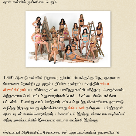
தான் சன்னில் முன்னிலை பெறும்.
1969ம் ஆண்டு சன்னின் நிறுவனர் ரூப்பர்ட் மர்டாக்குக்கு அந்த குஜாலான
யோசனை தோன்றியது. முதல் பதிப்பின் மூன்றாம் பக்கத்தில்
உல்லா
லிண்ட்ஸ்ட்ராம்
பட்டனில்லாத சட்டையணிந்து காட்சியளித்தார். அதைக்கண்ட
அந்தக்கால பெல் பாட்டம் இளைஞர்கள் “வாவ்...! சட்டை மேலே எவ்ளோ
பட்டன்ஸ்...!” என்று வாய் பிளந்தனர். சம்பவம் நடந்து மிகச்சரியாக ஓராண்டு
கழித்து இருபது வயது ஆர்வக்கோளாறு
ஸ்டெபானி
தன்னுடைய பிறந்தநாள்
ஆடையுடன் போஸ் கொடுத்தார். பக்கவாட்டில் இருந்து பக்காவாக எடுக்கப்பட்ட
அந்த புகைப்படத்தில் இலைமறை காயாக கவர்ச்சி இருந்தது.
ஸ்டெபானி அடிகோலிட்ட சேவையை சன் மற்ற மாடல்களின் துணையோடு