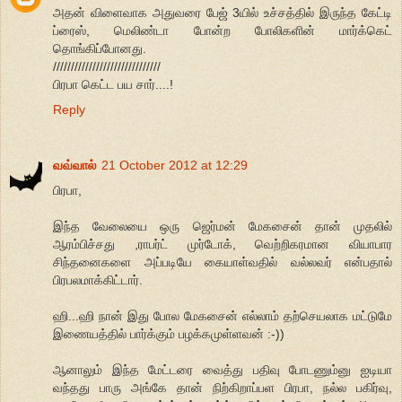
அதன் விளைவாக அதுவரை பேஜ் 3யில் உச்சத்தில் இருந்த கேட்டி
ப்ரைஸ், மெலிண்டா போன்ற போலிகளின் மார்க்கெட்
தொங்கிப்போனது.
//////////////////////////////
பிரபா கெட்ட பய சார்....!
Reply
வவ்வால்
21 October 2012 at 12:29
பிரபா,
இந்த வேலையை ஒரு ஜெர்மன் மேகசைன் தான் முதலில்
ஆரம்பிச்சது ,ராபர்ட் முர்டோக், வெற்றிகரமான வியாபார
சிந்தனைகளை அப்படியே கையாள்வதில் வல்லவர் என்பதால்
பிரபலமாக்கிட்டார்.
ஹி...ஹி நான் இது போல மேகசைன் எல்லாம் தற்செயலாக மட்டுமே
இணையத்தில் பார்க்கும் பழக்கமுள்ளவன் :-))
ஆனாலும் இந்த மேட்டரை வைத்து பதிவு போடணும்னு ஐடியா
வந்தது பாரு அங்கே தான் நிற்கிறாப்பள பிரபா, நல்ல பகிர்வு,