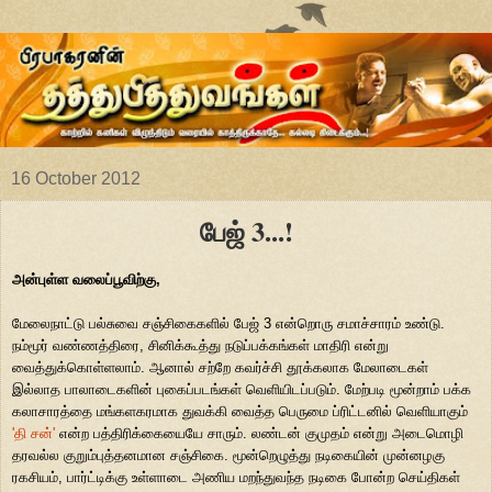
16 October 2012
பேஜ் 3...!
அன்புள்ள வலைப்பூவிற்கு,
மேலைநாட்டு பல்சுவை சஞ்சிகைகளில் பேஜ் 3 என்றொரு சமாச்சாரம் உண்டு.
நம்மூர் வண்ணத்திரை, சினிக்கூத்து நடுப்பக்கங்கள் மாதிரி என்று
வைத்துக்கொள்ளலாம். ஆனால் சற்றே கவர்ச்சி தூக்கலாக மேலாடைகள்
இல்லாத பாலாடைகளின் புகைப்படங்கள் வெளியிடப்படும். மேற்படி மூன்றாம் பக்க
கலாசாரத்தை மங்களகரமாக துவக்கி வைத்த பெருமை ப்ரிட்டனில் வெளியாகும்
'தி சன்'
என்ற பத்திரிக்கையையே சாரும். லண்டன் குமுதம் என்று அடைமொழி
தரவல்ல குறும்புத்தனமான சஞ்சிகை. மூன்றெழுத்து நடிகையின் முன்னழகு
ரகசியம், பார்ட்டிக்கு உள்ளாடை அணிய மறந்துவந்த நடிகை போன்ற செய்திகள்