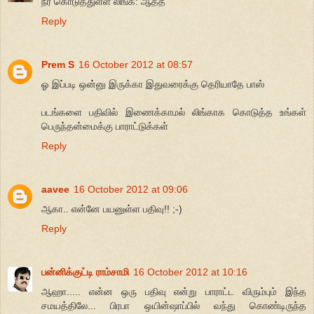
நீர் கொடுத்துள்ள லிங்க்: ஆத்தீ
Reply
Prem S
16 October 2012 at 08:57
ஓ இப்படி ஒன்னு இருக்கா இதுவரைக்கு தெரியாதே பாஸ்
படங்களை பதிவில் இணைக்காமல் லிங்காக கொடுத்த உங்கள்
பெருந்தன்மைக்கு பாராட்டுக்கள்
Reply
aavee
16 October 2012 at 09:06
ஆகா.. என்னே பயனுள்ள பதிவு!! ;-)
Reply
பன்னிக்குட்டி ராம்சாமி
16 October 2012 at 10:16
ஆஹா..... என்ன ஒரு பதிவு என்று பாராட்ட விரும்பும் இந்த
சமயத்திலே... பிரபா ஒயின்ஷாப்பில் வந்து கொண்டிருந்த