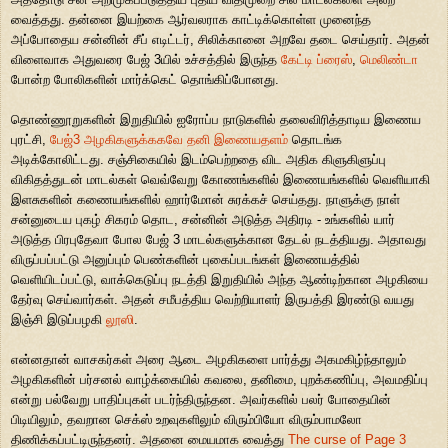
வைத்தது. தன்னை இயற்கை ஆர்வலராக காட்டிக்கொள்ள முனைந்த
அப்போதைய சன்னின் சீப் எடிட்டர், சிலிக்கானை அறவே தடை செய்தார். அதன்
விளைவாக அதுவரை பேஜ் 3யில் உச்சத்தில் இருந்த
கேட்டி ப்ரைஸ்
,
மெலிண்டா
போன்ற போலிகளின் மார்க்கெட் தொங்கிப்போனது.
தொண்ணூறுகளின் இறுதியில் ஐரோப்ப நாடுகளில் தலைவிரித்தாடிய இணைய
புரட்சி,
பேஜ்3 அழகிகளுக்ககவே தனி இணையதளம்
தொடங்க
அடிக்கோலிட்டது. சஞ்சிகையில் இடம்பெற்றதை விட அதிக கிளுகிளுப்பு
விகிதத்துடன் மாடல்கள் வெவ்வேறு கோணங்களில் இணையங்களில் வெளியாகி
இளசுகளின் கணையங்களில் ஹார்மோன் சுரக்கச் செய்தது. நாளுக்கு நாள்
சன்னுடைய புகழ் சிகரம் தொட, சன்னின் அடுத்த அதிரடி - உங்களில் யார்
அடுத்த பிரபுதேவா போல பேஜ் 3 மாடல்களுக்கான தேடல் நடத்தியது. அதாவது
விருப்பப்பட்டு அனுப்பும் பெண்களின் புகைப்படங்கள் இணையத்தில்
வெளியிடப்பட்டு, வாக்கெடுப்பு நடத்தி இறுதியில் அந்த ஆண்டிற்கான அழகியை
தேர்வு செய்வார்கள். அதன் சமீபத்திய வெற்றியாளர் இருபத்தி இரண்டு வயது
இஞ்சி இடுப்பழகி
லூஸி
.
என்னதான் வாசகர்கள் அரை ஆடை அழகிகளை பார்த்து அகமகிழ்ந்தாலும்
அழகிகளின் பர்சனல் வாழ்க்கையில் கவலை, தனிமை, புறக்கணிப்பு, அவமதிப்பு
என்று பல்வேறு பாதிப்புகள் படர்ந்திருந்தன. அவர்களில் பலர் போதையின்
பிடியிலும், தவறான செக்ஸ் உறவுகளிலும் விரும்பியோ விரும்பாமலோ
திணிக்கப்பட்டிருந்தனர். அதனை மையமாக வைத்து
The curse of Page 3