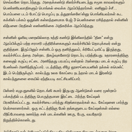
செவ்வனே தொடர்ந்தது. அதைக்கண்டு கிளர்ச்சியடைந்து சமூக காவலர்களும்
பெண்ணியவாதிகளும் பொங்கல் வைக்க ஆரம்பித்தார்கள். எனினும் ச்சீ...
பொம்பளை படம் போட்டு பொழப்பு நடத்துறாங்களே’ன்னு பொங்கியவர்கள் கூட
கக்கிஸ் பக்கம் ஒதுங்கி கள்ளத்தனமாக பேஜ் 3 பெண்களை ரசித்ததால் சன்னின்
விற்பனை பிரதிகள் எண்ணிக்கை அதிகரிக்க ஆரம்பித்தது.
சன்னின் ஒளிவு மறைவில்லாத உத்தி கண்டு இங்கிலாந்தில் “தின” என்று
ஆரம்பிக்கும் மற்ற சராசரி பத்திரிக்கைகளும் கவர்ச்சியில் தொபுக்கடீர் என்று
குதித்தன. இருப்பினும் சன்னிடம் ஒரு தனித்துவம், க்ரியேட்டிவிட்டி இருந்தது,
கவர்ச்சிப்படத்தை அன்றாட நிகழ்வுகளோடு தொடர்பு படுத்தியது. உதாரணத்திற்கு
கலைஞர் கருப்பு சட்டை அணிந்தது பரபரப்பு என்றால் அன்றைய மாடல் கருப்பு நிற
பேண்டீஸ் அணிந்திருப்பார். படத்திற்கு கீழே லூஸுப்பையனின் நக்கல் கமென்ட்
இடம் பெற்றிருக்கும். கால்பந்து உலக கோப்பை நடந்தால் மாடல் இரண்டு
கால்பந்துகளை கையில் ஏந்தியபடி காட்சியளிப்பார்.
பின்னர் எழுபதுகளில் தொடங்கி சுமார் இருபது ஆண்டுகள் வரை மூன்றாம்
பக்கத்தில் படத்திற்கு பொருத்தமான இரட்டை அர்த்த கேப்ஷன்
பிரசுரிக்கப்பட்டது. கவர்ச்சியை பார்த்து கிறங்காதவர்கள் கூட கேப்ஷனை பார்த்து
மெர்சலானார்கள். ஒரு கட்டத்திற்கு மேல் தங்களுடைய கேப்ஷன்கள் எல்லை
மீறிப்போவதை உணர்ந்த சன் மாடல்களின் ஊரு, பேரு, வயதோடு
நிறுத்திக்கொண்டது.
அத்தோடு சன் அறிமுகப்படுத்திய புதிய விதிமுறை சில மாடல்களை அலற