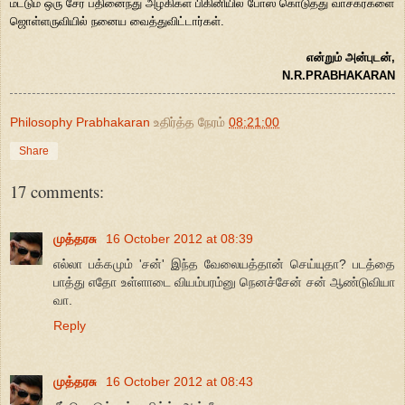
மட்டும் ஒரு சேர பதினைந்து அழகிகள் பிகினியில் போஸ் கொடுத்து வாசகர்களை
ஜொள்ளருவியில் நனைய வைத்துவிட்டார்கள்.
என்றும் அன்புடன்,
N.R.PRABHAKARAN
Philosophy Prabhakaran
உதிர்த்த நேரம்
08:21:00
Share
17 comments:
முத்தரசு
16 October 2012 at 08:39
எல்லா பக்கமும் 'சன்' இந்த வேலையத்தான் செய்யுதா? படத்தை
பாத்து எதோ உள்ளாடை வியம்பரம்னு நெனச்சேன் சன் ஆண்டுவியா
வா.
Reply
முத்தரசு
16 October 2012 at 08:43