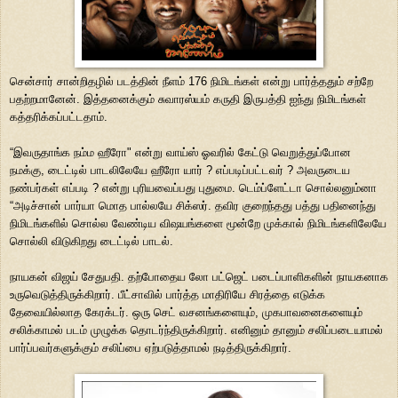
சென்சார் சான்றிதழில் படத்தின் நீளம் 176 நிமிடங்கள் என்று பார்த்ததும் சற்றே
பதற்றமானேன். இத்தனைக்கும் சுவாரஸ்யம் கருதி இருபத்தி ஐந்து நிமிடங்கள்
கத்தரிக்கப்பட்டதாம்.
“இவருதாங்க நம்ம ஹீரோ" என்று வாய்ஸ் ஓவரில் கேட்டு வெறுத்துப்போன
நமக்கு, டைட்டில் பாடலிலேயே ஹீரோ யார் ? எப்படிப்பட்டவர் ? அவருடைய
நண்பர்கள் எப்படி ? என்று புரியவைப்பது புதுமை. டெம்ப்ளேட்டா சொல்லனும்னா
“அடிச்சான் பார்யா மொத பால்லயே சிக்ஸர். தவிர குறைந்தது பத்து பதினைந்து
நிமிடங்களில் சொல்ல வேண்டிய விஷயங்களை மூன்றே முக்கால் நிமிடங்களிலேயே
சொல்லி விடுகிறது டைட்டில் பாடல்.
நாயகன் விஜய் சேதுபதி. தற்போதைய லோ பட்ஜெட் படைப்பாளிகளின் நாயகனாக
உருவெடுத்திருக்கிறார். பீட்சாவில் பார்த்த மாதிரியே சிரத்தை எடுக்க
தேவையில்லாத கேரக்டர். ஒரு செட் வசனங்களையும், முகபாவனைகளையும்
சலிக்காமல் படம் முழுக்க தொடர்ந்திருக்கிறார். எனினும் தானும் சலிப்படையாமல்
பார்ப்பவர்களுக்கும் சலிப்பை ஏற்படுத்தாமல் நடித்திருக்கிறார்.