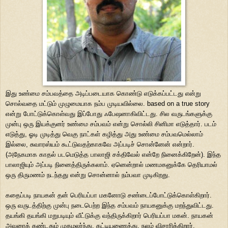
இது உண்மை சம்பவத்தை அடிப்படையாக கொண்டு எடுக்கப்பட்டது என்று
சொல்வதை மட்டும் முழுமையாக நம்ப முடியவில்லை. based on a true story
என்று போட்டுக்கொள்வது இப்போது ஃபேஷனாகிவிட்டது. சில வருடங்களுக்கு
முன்பு ஒரு இயக்குனர் உண்மை சம்பவம் என்று சொல்லி சினிமா எடுத்தார். படம்
எடுத்து, ஓடி முடித்து வெகு நாட்கள் கழித்து அது உண்மை சம்பவமெல்லாம்
இல்லை, சுவாரஸ்யம் கூட்டுவதற்காகவே அப்படிச் சொன்னேன் என்றார்.
(அநேகமாக காதல் படமெடுத்த பாலாஜி சக்திவேல் என்றே நினைக்கிறேன்). இந்த
பாலாஜியும் அப்படி நினைத்திருக்கலாம். ஏனென்றால் மணமகனுக்கே தெரியாமல்
ஒரு திருமணம் நடந்தது என்று சொன்னால் நம்பவா முடிகிறது.
கதைப்படி நாயகன் தன் பெரியப்பா மகனோடு சண்டைப்போட்டுக்கொள்கிறார்.
ஒரு வருடத்திற்கு முன்பு நடைபெற்ற இந்த சம்பவம் நாயகனுக்கு மறந்துவிட்டது.
தயங்கி தயங்கி மறுபடியும் வீட்டுக்கு வந்திருக்கிறார் பெரியப்பா மகன். நாயகன்
அவரைக் கண்டதும் முகமலர்ந்து, கட்டியணைத்து, நலம் விசாரிக்கிறார்.