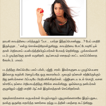
நாயகி காயத்ரியை பார்த்ததும் “ப்பா... யார்றா இந்தப்பொண்ணு...? பேய் மாதிரி
இருக்குறா...” என்று சொல்லத்தோன்றுகிறது. காயத்ரியை போட்டோஷூட்டில்
தான் அதிகமாய் பயன்படுத்தியிருப்பார்கள் போலத் தெரிகிறது. முக்கால்வாசி
படம் முடிந்தபிறகு தான் வருகிறார். நடிப்பையும் எதையும் காட்ட வாய்ப்பில்லாத
கேரக்டர். பாவம்.
படத்திற்கு மிகப்பெரிய பலம் பக்ஸ், பஜ்ஜி, சரஸ். இவர்களுடைய முழுப்பெயரை
இவ்வாறு சுருக்கி அழைப்பதே ஒரு சுவாரஸ்யம். மூவரும் நம்மைச் சுற்றியிருக்கும்
நிஜ நண்பர்களை அப்படியே பிரதிபலிக்கிறார்கள். பஜ்ஜியுடைய உடல் மொழி, வசன
உச்சரிப்பு நம்மை அநியாயத்திற்கு சிரிக்க வைக்கிறது. ஒவ்வொரு நண்பர்கள்
குழுவிலும் பஜ்ஜி மாதிரி ஆட்கள் இருக்கத்தான் செய்கிறார்கள்.
உறவுக்காரர்களாக வருபவர்கள் பெரும்பாலும் புதுமுகங்களாகவே இருப்பதுகூட
நமக்கு ஒருவித எதார்த்த உணர்வை தந்து படத்தின் பலத்தை கூட்டுகிறது.