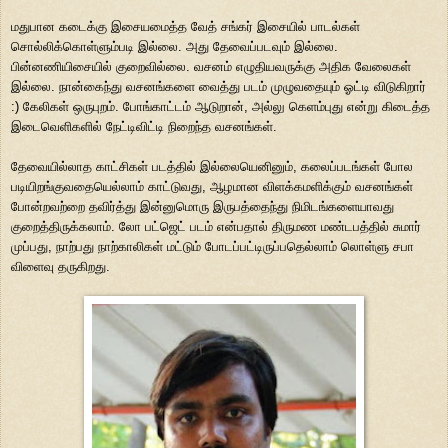
மதுபான கடைக்கு இசையமைத்த வேத் சங்கர் இசையில் பாடல்கள்
சொல்லிக்கொள்ளும்படி இல்லை. அது தேவைப்படவும் இல்லை.
பின்னணியிசையில் குறைவில்லை. வசனம் எழுதியவருக்கு அதிக வேலைகள்
இல்லை. நான்கைந்து வசனங்களை வைத்து படம் முழுவதையும் ஓட்டி விடுகிறார்
:) கேலிகள் ஒருபுறம். போங்காட்டம் ஆடுறான், அல்லு கெளம்புது என்று கிடைத்த
இடைவெளிகளில் நேட்டிவிட்டி நிறைந்த வசனங்கள்.
தேவையில்லாத காட்சிகள் படத்தில் இல்லையெனினும், கலைப்படங்கள் போல
படியிறங்குவதையெல்லாம் காட்டுவது, ஆழமான விளக்கமளிக்கும் வசனங்கள்
போன்றவற்றை தவிர்த்து இன்னுமொரு இருபத்தைந்து நிமிடங்களையாவது
குறைத்திருக்கலாம். லோ பட்ஜெட் படம் என்பதால் திருமண மண்டபத்தில் சுமார்
முப்பது, நாற்பது நாற்காலிகள் மட்டும் போடப்பட்டிருப்பதெல்லாம் லொள்ளு சபா
விளைவு தருகிறது.