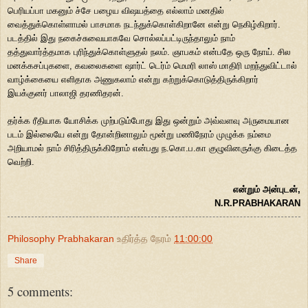
பெரியப்பா மகனும் ச்சே பழைய விஷயத்தை எல்லாம் மனதில்
வைத்துக்கொள்ளாமல் பாசமாக நடந்துக்கொள்கிறானே என்று நெகிழ்கிறார்.
படத்தில் இது நகைச்சுவையாகவே சொல்லப்பட்டிருந்தாலும் நாம்
தத்துவார்த்தமாக புரிந்துக்கொள்ளுதல் நலம். ஞாபகம் என்பதே ஒரு நோய். சில
மனக்கசப்புகளை, கவலைகளை ஷார்ட் டெர்ம் மெமரி லாஸ் மாதிரி மறந்துவிட்டால்
வாழ்க்கையை எளிதாக அணுகலாம் என்று கற்றுக்கொடுத்திருக்கிறார்
இயக்குனர் பாலாஜி தரணிதரன்.
தர்க்க ரீதியாக யோசிக்க முற்படும்போது இது ஒன்றும் அவ்வளவு அருமையான
படம் இல்லையே என்று தோன்றினாலும் மூன்று மணிநேரம் முழுக்க நம்மை
அறியாமல் நாம் சிரித்திருக்கிறோம் என்பது ந.கொ.ப.கா குழுவினருக்கு கிடைத்த
வெற்றி.
என்றும் அன்புடன்,
N.R.PRABHAKARAN
Philosophy Prabhakaran
உதிர்த்த நேரம்
11:00:00
Share
5 comments: