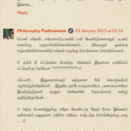
இல்லை...
Reply
Philosophy Prabhakaran
29 January 2013 at 02:14
பொன் மகேஸ், சமோசாபீடியாவில் யார் வேண்டுமானாலும் பயனர்
கணக்கு உருவாக்கிக்கொள்ளலாம்... நீங்களும் ஒன்றை
உருவாக்கிக்கொண்டு உங்கள் வழக்கு சொற்களை கொடுக்கலாம்...
// தம்பி நீ மட்டுமல்ல மொத்த classசும் இதனால பாதிக்கப்
பட்டுருக்கு தெரியுமா ??????????? //
அப்பசரி... இதுவரைக்கும் எத்தனை பேர் தொழிலதிபர்
ஆகியிருக்கிறார்கள்... இதுவே தயிர் சாதமாகவோ, பலகாரமாகவோ
இருந்திருந்தால் நானும் பிஸினஸில் தொபுக்கடீர் என்று
குதித்திருப்பேன்...
// அந்த பொண்ணுக்கு எதோ வேண்டாத நேரம் போல இல்லனா
உன்னலாம் மனுஷனா மதிச்சு அதோட கஷ்டத்த சொல்லிருக்கு பாரு
.... //