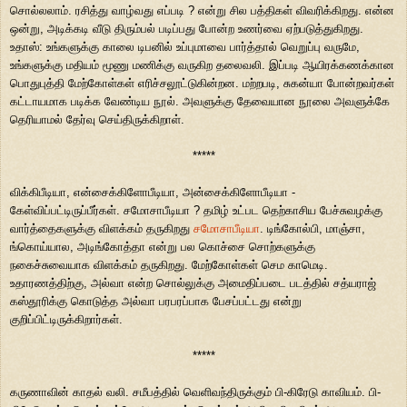
சொல்லலாம். ரசித்து வாழ்வது எப்படி ? என்று சில பத்திகள் விவரிக்கிறது. என்ன
ஒன்று, அடிக்கடி வீடு திரும்பல் படிப்பது போன்ற உணர்வை ஏற்படுத்துகிறது.
உதாஸ்: உங்களுக்கு காலை டிபனில் உப்புமாவை பார்த்தால் வெறுப்பு வருமே,
உங்களுக்கு மதியம் மூணு மணிக்கு வருகிற தலைவலி. இப்படி ஆயிரக்கணக்கான
பொதுபுத்தி மேற்கோள்கள் எரிச்சலூட்டுகின்றன. மற்றபடி, சுகன்யா போன்றவர்கள்
கட்டாயமாக படிக்க வேண்டிய நூல். அவளுக்கு தேவையான நூலை அவளுக்கே
தெரியாமல் தேர்வு செய்திருக்கிறாள்.
*****
விக்கிபீடியா, என்சைக்கிளோபீடியா, அன்சைக்கிளோபீடியா -
கேள்விப்பட்டிருப்பீர்கள். சமோசாபீடியா ? தமிழ் உட்பட தெற்காசிய பேச்சுவழக்கு
வார்த்தைகளுக்கு விளக்கம் தருகிறது
சமோசாபீடியா
. டிங்கோல்பி, மாஞ்சா,
ங்கொய்யால, அடிங்கோத்தா என்று பல கொச்சை சொற்களுக்கு
நகைச்சுவையாக விளக்கம் தருகிறது. மேற்கோள்கள் செம காமெடி.
உதாரணத்திற்கு, அல்வா என்ற சொல்லுக்கு அமைதிப்படை படத்தில் சத்யராஜ்
கஸ்தூரிக்கு கொடுத்த அல்வா பரபரப்பாக பேசப்பட்டது என்று
குறிப்பிட்டிருக்கிறார்கள்.
*****
கருணாவின் காதல் வலி. சமீபத்தில் வெளிவந்திருக்கும் பி-கிரேடு காவியம். பி-