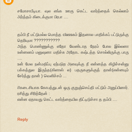
சமோசாபீடியா. வுல எங்க ஊரூ கெட்ட வார்த்தைக் கெல்லாம்
அர்த்தம் கிடைக்குமா பிரபா ....
தம்பி நீ மட்டுமல்ல மொத்த classசும் இதனால பாதிக்கப் பட்டுருக்கு
தெரியுமா ???????????
அந்த பொண்ணுக்கு எதோ வேண்டாத நேரம் போல இல்லனா
உன்னலாம் மனுஷனா மதிச்சு அதோட கஷ்டத்த சொல்லிருக்கு பாரு
....
உன் மேல நன்மதிப்பு ஏற்படுற அளவுக்கு நீ என்னத்த கிழிச்சன்னு
பக்கத்துல இருந்த(கிளாஸ் ல) பதருகளுக்குத் தான்(என்னயும்
சேர்த்து தான் ) வெளிச்சம் ...
//கடைசியாக கோபத்துடன் ஒரு குறுஞ்செய்தி மட்டும் அனுப்பினார்.
ரசித்து சிரித்தேன் :
என்ன ஏதாவது கெட்ட வார்த்தையில திட்டிடுச்சா த தம்பி ....
Reply