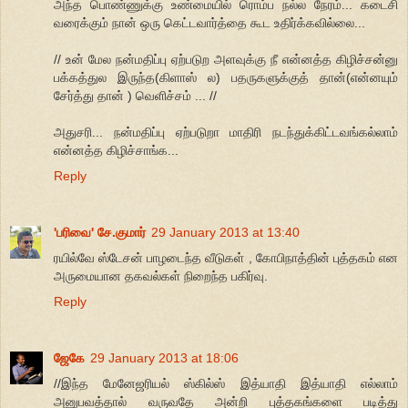
அந்த பொண்ணுக்கு உண்மையில் ரொம்ப நல்ல நேரம்... கடைசி
வரைக்கும் நான் ஒரு கெட்டவார்த்தை கூட உதிர்க்கவில்லை...
// உன் மேல நன்மதிப்பு ஏற்படுற அளவுக்கு நீ என்னத்த கிழிச்சன்னு
பக்கத்துல இருந்த(கிளாஸ் ல) பதருகளுக்குத் தான்(என்னயும்
சேர்த்து தான் ) வெளிச்சம் ... //
அதுசரி... நன்மதிப்பு ஏற்படுறா மாதிரி நடந்துக்கிட்டவங்கல்லாம்
என்னத்த கிழிச்சாங்க...
Reply
'பரிவை' சே.குமார்
29 January 2013 at 13:40
ரயில்வே ஸ்டேசன் பாழடைந்த வீடுகள் , கோபிநாத்தின் புத்தகம் என
அருமையான தகவல்கள் நிறைந்த பகிர்வு.
Reply
ஜேகே
29 January 2013 at 18:06
//இந்த மேனேஜரியல் ஸ்கில்ஸ் இத்யாதி இத்யாதி எல்லாம்
அனுபவத்தால் வருவதே அன்றி புத்தகங்களை படித்து