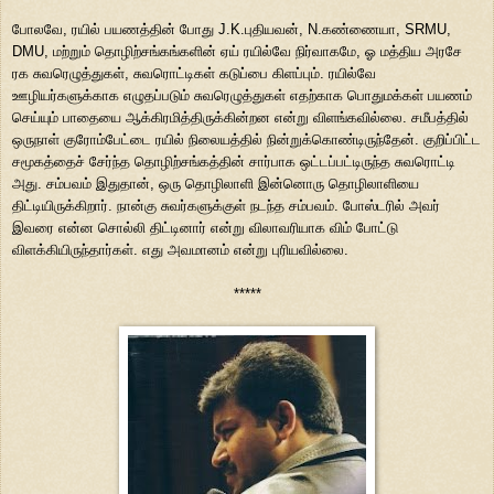
போலவே, ரயில் பயணத்தின் போது J.K.புதியவன், N.கண்ணையா, SRMU,
DMU, மற்றும் தொழிற்சங்கங்களின் ஏய் ரயில்வே நிர்வாகமே, ஓ மத்திய அரசே
ரக சுவரெழுத்துகள், சுவரொட்டிகள் கடுப்பை கிளப்பும். ரயில்வே
ஊழியர்களுக்காக எழுதப்படும் சுவரெழுத்துகள் எதற்காக பொதுமக்கள் பயணம்
செய்யும் பாதையை ஆக்கிரமித்திருக்கின்றன என்று விளங்கவில்லை. சமீபத்தில்
ஒருநாள் குரோம்பேட்டை ரயில் நிலையத்தில் நின்றுக்கொண்டிருந்தேன். குறிப்பிட்ட
சமூகத்தைச் சேர்ந்த தொழிற்சங்கத்தின் சார்பாக ஒட்டப்பட்டிருந்த சுவரொட்டி
அது. சம்பவம் இதுதான், ஒரு தொழிலாளி இன்னொரு தொழிலாளியை
திட்டியிருக்கிறார். நான்கு சுவர்களுக்குள் நடந்த சம்பவம். போஸ்டரில் அவர்
இவரை என்ன சொல்லி திட்டினார் என்று விலாவரியாக விம் போட்டு
விளக்கியிருந்தார்கள். எது அவமானம் என்று புரியவில்லை.
*****