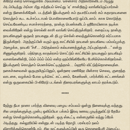
கிரேடு என்ற சொல்லுக்கே அவமானம். சென்சார் அதிகாரிகளிடம் அழுது
அடம்பிடித்து அம்மா மீது சத்தியம் செய்து ‘ஏ’ சான்றிதழ் வாங்கியிருப்பார்கள்
என்று நினைக்கிறேன். படத்தின் இயக்குனர் கம் தயாரிப்பாளர் கம் கதாநாயகனை
கொஞ்சம் கூட கூச்சப்படாமல் பொலிகாளையோடு ஒப்பிடலாம். காசு கொடுத்த
செய்யவேண்டிய சமாச்சாரத்தை, நான்கு பெண்களிடம் ஹீரோயினாக நடிக்க
வைக்கிறேன் என்று சொல்லி காசி வாங்கி செய்திருக்கிறார். கதைப்படி நான்கு
நாயகிகளுள் ஒருவர் நாயகனுடன் தி.மு செக்ஸ் வைத்துக்கொண்டு கர்ப்பமாக
இருக்கிறார். அதற்குப்பின் வரும் ஒரு காட்சியில் நாயகன் நாயகியை மம்மம்முக்கு
அழைக்க, நாயகி “ச்சீ... அதெல்லாம் கல்யாணத்துக்கு அப்புறம்தான்...” என்று
சிணுங்குகிறார். மற்றொரு காதல்ரசம் சொட்டும் காட்சியில் நாயகனும் நாயகியும்
வசனங்களின்றி, ம்ம்ம் ம்ம்ம் ம்ம்ம் என்ற ஹம்மிங்கிலேயே பேசிக்கொள்கிறார்கள்.
இயக்குனர் கொஞ்சம் மெனக்கெட்டிருந்தால்... ம்ஹூம் விட்டுத்தொலையுங்க.
நகைச்சுவைகள் ஒருபுறமிருப்பினும், ஒன்றரை மணிநேர மின்சார செலவு, குறைந்த
வாடகை, வழக்கம் போல டிக்கெட் கட்டணம், கேண்டீன், பார்க்கிங் கட்டணங்கள்
என்று ஒருவகையில் பி-கிரேடு படங்கள் திரையரங்களுக்கு லாபம் தரக்கூடும்.
*****
நேற்று நீயா நானா பார்த்த விளைவு பழைய சம்பவம் ஒன்று நினைவுக்கு வந்தது.
சில மாதங்களுக்கு முன்பு ஒலிம்பியா பக்கம் இரவு உணவு முடித்துவிட்டு தேமே
என்று சென்றுக்கொண்டிருந்தேன். ஒரு ஸ்கூட்டி என்னருகில் வந்து ப்ரேக்
அடித்தது. கல்லூரியில் என்னுடன் படித்த தோழி. பரஸ்பரம் நலம்
விசாரித்துக்கொண்டோம். சில நாட்களுக்குப்பின் ஒரு தொலைபேசி அழைப்பு,