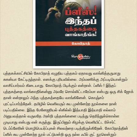
புத்தகக்காட்சியில் கோபிநாத் எழுதிய புத்தகம் ஏதாவது வாங்கித்தருமாறு
சுகன்யா கேட்டிருந்தாள். எனக்கு புரியவில்லை. அம்மணிக்கு அப்படியொன்றும்
வாசிப்பார்வம் கிடையாது. கோபிநாத் பிடிக்கும் என்றாள். ப்ளீஸ் ! இந்தப்
புத்தகத்தை வாங்காதீங்கன்னு அவரே சொல்லிட்டாரேம்மா என்பது ஒரு சிக் ஜோக்
தான் என்றாலும் அந்த புத்தகத்தையே வாங்கினேன். கொஞ்சம்
புரட்டிப்பார்த்தேன். தமிழில் வெளிவரும் சுய முன்னேற்ற நூல்களை நான்
படிப்பதில்லை. இந்த மேனேஜரியல் ஸ்கில்ஸ் இத்யாதி இத்யாதி எல்லாம்
அனுபவத்தால் வருவதே அன்றி புத்தகங்களை படித்து தெரிந்துக்கொள்ள
முடியாது என்பது என் கருத்து. இருப்பினும் கிழக்கு வெளியிட்ட ரிச்சர்ட்
டெம்ப்ளேரின் மொழிபெயர்ப்புகள் சிலவற்றை படித்திருக்கிறேன். கோபிநாத்தின்
ப்ளீஸ் சுய முன்னேற்ற நூல் மட்டுமன்றி ஒரு நல்ல ஃபீல் குட் நூலென்றும்