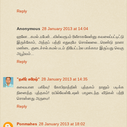
Reply
Anonymous
28 January 2013 at 14:04
ஹலோ...கமல் ஃபேன்...விஸ்வரூபம் ரிலீசாகலேன்னு கவலைப்பட்டிட்டு
இருக்கோம், அத்தப் பத்தி எதுவுமே சொல்லலை...ரெண்டு நாளா
மண்டை குடைச்சல்.கமல் படம் தியேட்டர்ல பாக்காம இருப்பது வெகு
அபூர்வம்...
Reply
”தளிர் சுரேஷ்”
28 January 2013 at 14:35
சுவையான பகிர்வு! கோபிநாத்தின் புத்தகம் நானும் படிக்க
நினைத்த புத்தகம்! ரயில்வேஸ்டேஷன் பாழடைந்த வீடுகள் பற்றி
சொன்னது அருமை!
Reply
Ponmahes
28 January 2013 at 18:02