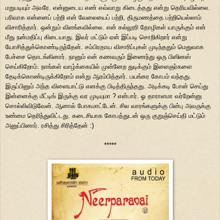
மறுபடியும் அவரே. என்னுடைய எண் எவ்வாறு கிடைத்தது என்று தெரியவில்லை.
பரிவாக என்னைப் பற்றி என் வேலையைப் பற்றி, திருமணத்தை பற்றியெல்லாம்
விசாரித்தார். ஒன்றும் விளங்கவில்லை. என் கல்லூரி தோழிகள் யாருக்கும் என்
மீது நன்மதிப்பு கிடையாது. இவர் மட்டும் ஏன் இப்படி சொறிகிறார் என்று
யோசித்துக்கொண்டிருந்தேன். சம்பிரதாய விசாரிப்புகள் முடிந்ததும் மெதுவாக
பேச்சை தொடங்கினார். நானும் என் கணவரும் இணைந்து ஒரு பிஸினஸ்
செய்கிறோம். நாங்கள் வாழ்க்கையில் முன்னேற துடிக்கும் இளைஞர்களை
தேடிக்கொண்டிருக்கிறோம் என்று ஆரம்பித்தார். பயங்கர கோபம் வந்தது.
இருப்பினும் அந்த விளையாட்டு எனக்கு பிடித்திருந்தது. அடிக்கடி போன் செய்து
இன்னைக்கு மீட்டிங் இருக்கு வர முடியுமா ? என்பார். ஓ தாராளமா வர்றேன்னு
சொல்லிவிடுவேன். ஆனால் போகமாட்டேன். சில வாரங்களுக்கு பின்பு அவருக்கு
உண்மை தெரிந்துவிட்டது. கடைசியாக கோபத்துடன் ஒரு குறுஞ்செய்தி மட்டும்
அனுப்பினார். ரசித்து சிரித்தேன் :)
*****