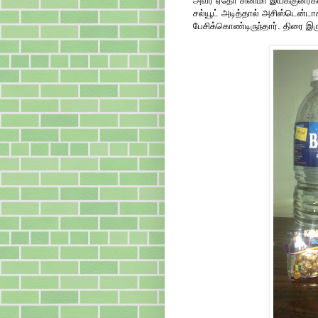
அவர் ஏதோ சினிமா இயக்குனர்களி
சல்யூட் அடித்தால் அசிஸ்டென்ட
பேசிக்கொண்டிருந்தார். திரை இர