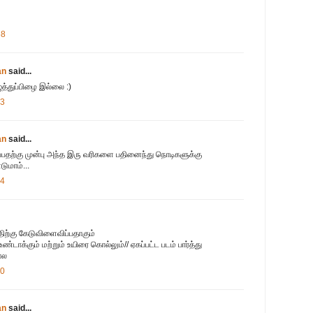
58
an
said...
ழுத்துப்பிழை இல்லை :)
03
an
said...
ப்பதற்கு முன்பு அந்த இரு வரிகளை பதினைந்து நொடிகளுக்கு
ுமாம்...
04
திற்கு கேடுவிளைவிப்பதாகும்
உண்டாக்கும் மற்றும் உயிரை கொல்லும்// ஏகப்பட்ட படம் பார்த்து
ோல
10
an
said...