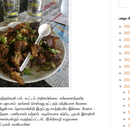
பழைய பே
►
20
►
20
►
20
►
20
►
20
►
20
►
20
►
20
►
20
▼
20
►
்தவெளி பார். கூட்டம் அதிகமில்லை. எங்களைத்தவிர
►
தாக ஞாபகம். நாங்கள் சென்றது நட்டநடு மத்தியான வேளை.
►
O
 இதுபோல ஆளரவமின்றி இருப்பது சாத்தியமே இல்லை. மேசை -
►
ந்தன. பணியாளர் வந்தார். வழக்கமாக உடும்பு, முயல் இறைச்சி
லையென்றும் வருத்தப்பட்டார். நீர்க்கோழி வறுவலை
►
ுட்டிகள் காலியாகின.
►
J