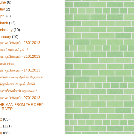
June
(6)
May
(2)
pril
(8)
March
(12)
ebruary
(10)
January
(10)
ிரபா ஒயின்ஷாப் - 28012013
ாரைக்கால் கட்டிங்...!
ிரபா ஒயின்ஷாப் - 21012013
ாகூர் தர்கா
ிரபா ஒயின்ஷாப் - 14012013
ண்ணா லட்டு தின்ன ஆசையா
ுத்தகக் காட்சி புலம்பல்கள்
ேளாங்கண்ணி தேவாலயம்
ிரபா ஒயின்ஷாப் - 07012013
HE MAN FROM THE DEEP
RIVER
12
(65)
11
(121)
10
(88)