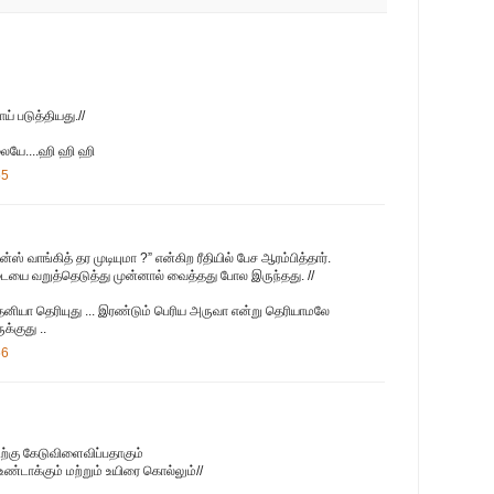
் படுத்தியது.//
லையே....ஹி ஹி ஹி
55
ஸ் வாங்கித் தர முடியுமா ?” என்கிற ரீதியில் பேச ஆரம்பித்தார்.
ையை வறுத்தெடுத்து முன்னால் வைத்தது போல இருந்தது. //
 தனியா தெரியுது ... இரண்டும் பெரிய அருவா என்று தெரியாமலே
க்குது ..
56
ிற்கு கேடுவிளைவிப்பதாகும்
 உண்டாக்கும் மற்றும் உயிரை கொல்லும்//