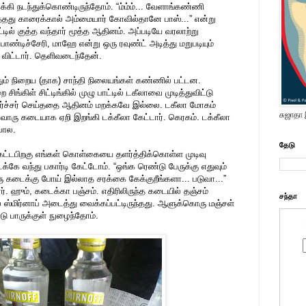
்கி நடந்துக்கொண்டிருந்தோம். “ம்ம்ம்... வேளாங்கண்ணி
ுத்தது காரைக்கால் அம்மையார் கோவில்தானே பாஸ்...” என்று
ல் குத்த வந்தார் மூத்த ஆதினம். அப்படியே வரலாற்று
ஸ், பாண்டிச்சேரி, மாஹே என்று ஒரு ரவுண்ட் அடித்து மறுபடியும்
விட்டார். தெளிவடைந்தேன்.
் நிறைய (தாக) சாந்தி நிலையங்கள் கண்ணில் பட்டன.
ங்கிள் சிட்டிங்கில் முழு பாட்டில் டகீலாவை முடித்துவிட்டு
 டார்ச்சர் செய்ததை ஆதினம் மறக்கவே இல்லை. டகீலா மோகம்
சுஜாதா
ொரு கடையாக ஏறி இறங்கி டக்கீலா கேட்டார். கெரகம். டக்கீலா
 போல.
தேடு
ேட்டபிறகு எங்கள் கொள்கையை தளர்த்திக்கொள்ள முடிவு
க்கே வந்து பகார்டி கேட்டோம். “ஒங்க ரெண்டு பேருக்கு எதுவும்
ு கடைக்கு போய் இல்லாத சரக்கை கேக்குறீங்களா... படுவா...”
ரர். ஹும், கடைக்கா பஞ்சம். எதிரிலிருந்த கடையில் தஞ்சம்
சந்தா
் ஸ்மிர்னாப் அடைத்து வைக்கப்பட்டிருந்தது. ஆளுக்கொரு மஞ்சள்
பாருக்குள் நுழைந்தோம்.