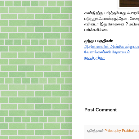
கண்திறந்து பார்த்தபோது அறையில
படுத்துக்கொண்டிருந்தேன். மேஜை 
என்னடா இது சோதனை ? மயிலன் இ
பார்க்கவில்லை.
முந்தய பகுதிகள்:
ஆதினங்களின் ஆன்மிக சுற்றுப்
வேளாங்கண்ணி தேவாலயம்
நாகூர் தர்கா
Post Comment
உதிர்த்தவன்
Philosophy Prabhakar