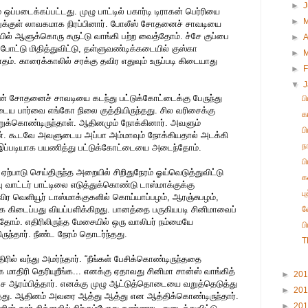
►
ப்படைக்கப்பட்டது. முழு பாட்டில் பகார்டி டிராகன் பெர்ரியை
►
ிலுக்குள் லாவகமாக நிரப்பினார். போலீஸ் சோதனைச் சாவடியை
ல் ஆளுக்கொரு சுருட்டு வாங்கி பற்ற வைத்தோம். ச்சே குப்பை
►
A
போட்டு மிதித்துவிட்டு, தள்ளுவண்டிக்கடையில் குஸ்கா
►
ம். காரைக்காலில் சரக்கு தவிர எதுவும் உருப்படி கிடையாது
►
F
▼
ன் சோதனைச் சாவடியை கடந்து பட்டுக்கோட்டைக்கு பேருந்து
ப
டைய பார்வை எங்கோ நிலை குத்தியிருந்தது. சில வரிசைக்கு
க
றுக்கொண்டிருந்தாள். ஆதினமும் நோக்கினார். அவளும்
ப
ன். கூடவே அவளுடைய அப்பா அம்மாவும் நோக்கியதால் அடக்கி
ந
 இப்படியாக பயணித்து பட்டுக்கோட்டையை அடைந்தோம்.
ப
பாடு செய்திருந்த அறையில் சிறிதுநேரம் ஓய்வெடுத்துவிட்டு
க
்பு வாட்டர் பாட்டிலை எடுத்துக்கொண்டு டாஸ்மாக்குக்கு
ப
 வெளியூர் டாஸ்மாக்குகளில் கொய்யாப்பழம், ஆரஞ்சுபழம்,
ிடைப்பது வியப்பளிக்கிறது. பானத்தை பருகியபடி சினிமாவைப்
வ
தோம். எதிரிலிருந்த மேசையில் ஒரு வாலிபர் நம்மையே
ப
ருந்தார். நீண்ட நேரம் தொடர்ந்தது.
T
ிரில் வந்து அமர்ந்தார். “நீங்கள் பேசிக்கொண்டிருந்ததை
்க மாதிரி தெரியுறீங்க... எனக்கு ஏதாவது சினிமா சான்ஸ் வாங்கித்
►
20
் பேச ஆரம்பித்தார். எனக்கு முழு ஆட்டுத்தொடையை வறுத்தெடுத்து
►
20
தது. ஆதினம் அவரை ஆத்து ஆத்து என ஆத்திக்கொண்டிருந்தார்.
►
20