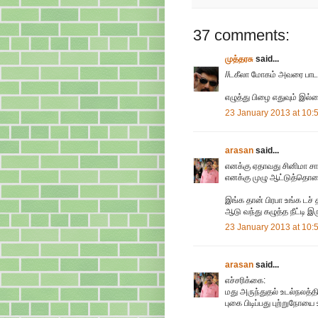
37 comments:
முத்தரசு
said...
//டகீலா மோகம் அவரை பாடாய
எழுத்து பிழை எதுவும் இல்
23 January 2013 at 10:
arasan
said...
எனக்கு ஏதாவது சினிமா சான்
எனக்கு முழு ஆட்டுத்தொட
இங்க தான் பிரபா உங்க டச்
ஆடு வந்து கழுத்த நீட்டி இரு
23 January 2013 at 10:
arasan
said...
எச்சரிக்கை:
மது அருந்துதல் உடல்நலத்த
புகை பிடிப்பது புற்றுநோயை