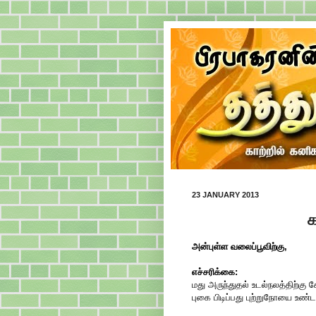
23 JANUARY 2013
க
அன்புள்ள வலைப்பூவிற்கு,
எச்சரிக்கை:
மது அருந்துதல் உடல்நலத்திற்கு 
புகை பிடிப்பது புற்றுநோயை உண்ட