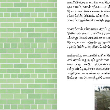
நாகூரிலிருந்து காரைக்காலை நோக
தேவாலயம், நாகூர் தர்கா... அட
அப்பாவியாய் கேட்டவனை கொமட்டி
சக்கரத்தில், ப்ரிட்டிஷ், ஃப்ரான்
காரைக்காலுக்கே கொண்டுவந்து 
காரைக்கால் எல்லையை தொட்டதும
ஆதினமும் நானும் முன்பொருமுறை சி
பக்கத்து பில்டிங் வாட்ச்மேனை
அவரை பாடாய் படுத்தியது. ஒவ்வ
புதுச்சேரியில் தான் கிடைக்கும்
நான்கைந்து கடைகளில் டகீலா க
செய்தோம். மறுபடியும் முதல் கடை
கிடையாது... மாறி மாறி ஒவ்வொர
என்று விரட்டியடித்தார் கடைக்கா
புகுந்தோம். பலவண்ண புட்டிகளில
நிறத்தவளை அணைத்துக்கொண்டு 