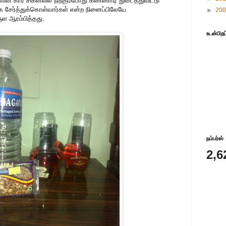
ன் கார் சிக்னலில் நிற்கும்போது கண்ணாடி துடைத்துவிட்டு
ாக சேர்த்துக்கொள்வார்கள் என்ற நினைப்பிலேயே
►
20
ுள ஆரம்பித்தது.
உடன்பிறப
நம்பர்ஸ்
2,6