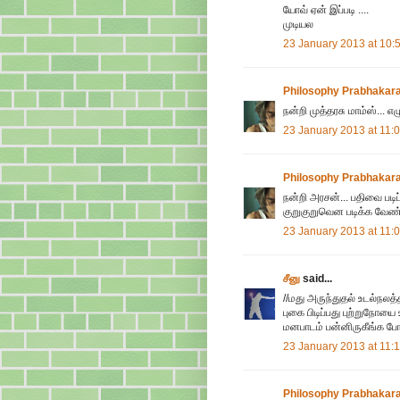
யோவ் ஏன் இப்படி ....
முடியல
23 January 2013 at 10:
Philosophy Prabhakar
நன்றி முத்தரசு மாம்ஸ்... எ
23 January 2013 at 11:
Philosophy Prabhakar
நன்றி அரசன்... பதிவை படி
குறுகுறுவென படிக்க வேண்ட
23 January 2013 at 11:
சீனு
said...
//மது அருந்துதல் உடல்நலத்
புகை பிடிப்பது புற்றுநோயை 
மனபாடம் பன்னிருகீங்க ப
23 January 2013 at 11:
Philosophy Prabhakar