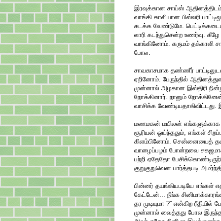
இரவுக்கான சாய்ஸ் ஆதினத்திடம் ஒ
வாங்கி காலியான பிஸ்லரி பாட்ட
கடக்க வேண்டுமே. பெட்டிக்கடையி
லாரி கடந்துசென்ற உணர்வு. கீழே 
வாங்கினோம். கருமம் தக்காளி சாத
போல.
சாவகாசமாக தண்ணீர் பாட்டிலுட
ஏறினோம். பேருந்தில் ஆதினத்து
முன்னால் அழகான இஸ்திரி நின்
நோக்கினார். நானும் நோக்கினே
வாசிக்க வேண்டியதாகிவிட்டது.
மணமகன் மயிலன் எங்களுக்காக ஏற்
சூரியன் ஓய்ந்ததும், எங்கள் சிறப
கிளம்பினோம். சென்னையைத் தவிர
வாழைப்பழம் போன்றவை சகஜமாக க
பற்றி ஏதேதோ பேசிக்கொண்டிருந்
குறுகுறுவென பார்த்தபடி அமர்ந்தி
பின்னர் தயங்கியபடியே எங்கள் எத
கேட்டேன்... நீங்க சினிமாக்காரங
தர முடியுமா ?” என்கிற ரீதியில
முன்னால் வைத்தது போல இருந்