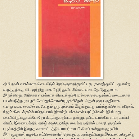
தி.பி நான் எனக்காக செலவிடும் நேரம் குறைந்துவிட்டது. குறைந்துவிட்டது என்ற
வருத்தத்தை விட முற்றிலுமாக அழிந்துவிடவில்லை என்பதே ஆறுதலாக
இருக்கிறது. அரிதாக எனக்காக கிடைக்கும் நேரத்தை செயலூக்கம் உடையதாக
பயன்படுத்த முயற்சி செய்துக்கொண்டிருக்கிறேன். அதன் ஒரு பகுதியாக
என்னுடைய பையில் எப்போதும் ஒரு புத்தகம் இருக்குமாறு பார்த்துக்கொள்கிறேன்.
நேரம் கிடைக்கும்போதெல்லாம் இரண்டு பக்கங்கள் புரட்டுவேன். இப்போது
பையிலிருப்பது எப்போதோ கிழக்கு பதிப்பக தள்ளுபடியில் வாங்கிய ராயர் காப்பி
கிளப். இணையத்தில் தமிழ் அடியெடுத்து வைத்த புதிதில் யாஹூ குரூப்ஸ்
புழக்கத்தில் இருந்த காலகட்டத்தில் ராயர் காப்பி கிளப் என்னும் குழுவில்
இரா.முருகன் எழுதிய கட்டுரைகளின் தொகுப்பு. படிக்கும்போது இதனை பதிமூன்று