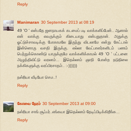
Reply
Manimaran
30 September 2013 at 08:19
49 'O ' என்பதே ஜனநாயகக் கடமைப் படி வாக்களிப்பேன்.. ஆனால்
என் வாக்கு எவருக்கும் கிடையாது என்பதுதான். அதுக்கு
ஓட்டுச்சாவடிக்கு போகாமலே இருந்து விடலாமே என்று கேட்டால்
இன்னொரு வசதி இருக்கு. எல்லா வேட்பாளர்களிடம் பணம்
பெற்றுக்கொண்டு யாருக்குமே வாக்களிக்காமல் 49 'O ' பட்டனை
அழுத்திவிட்டு வரலாம்... இதெல்லாம் ஞாநி போன்ற நடுநிலை
நக்கிகளுக்கு வரப்பிரசாதம்.. :-))))))
நஸ்ரியா வீடியோ செம..!
Reply
கோவை நேரம்
30 September 2013 at 09:00
நஸ்ரியா சாங் சூப்பர்..எங்கயா இதெல்லாம் தேடிப்பிடிக்கிறீங்க...
Reply