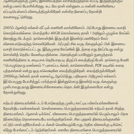
ஆண்டுகளுக்கு முன்பு இணையத்தில் வாசித்திருந்தால் எப்படி இருந்திருக்கும்
என்று மனம் யோசிக்கிறது. கூடவே நான் என்னுடைய கன்னி கணினியை
எப்படியெல்லாம் வீணடித்திருக்கிறேன் என்கிற நினைப்பு தோன்றி
கவலையூட்டுகிறது.
2005ம் ஆண்டு எங்கள் வீட்டில் கணினி வாங்கினோம். அப்போது இணைய வசதி
கொடுக்கவில்லை. மொத்தமே 40GB கொள்ளளவு தான் ! அதிலும் முழுக்க கேம்ஸ்
நிறைந்து கிடக்கும். நாளொன்றில் இருபத்தி இரண்டு மணிநேரம் கேம்
விளையாடுவதற்கு செலவிடுவேன். அப்புறம் சில வருடங்களுக்குப் பின் இணைய
வசதி கொடுக்கப்பட்டது. இந்தமுறை கேம்ஸின் இடத்தை எது நிரப்பியது என்று
சொல்லித் தெரிய வேண்டியதில்லை. அறைக்குள் யாரேனும் நுழைந்தால்
கணினித்திரை உடனடியாக தெரியாதபடி திருப்பி வைத்திருப்பேன். நாளொரு மேனி
! பொழுதொரு வண்ணம் !! புகைப்படங்கள், காணொளிகள், PDF வடிவில் கதை
புத்தகங்கள் என்று ஒரு கலெக்ஷனே வைத்திருந்தேன். வைத்திருக்கிறேன்.
2009க்கு பின்னர் தான் வலைப்பூ ஆரம்பித்து, பதிவுலக அறிமுகம் எல்லாம்.
இப்பொழுது யோசித்துப் பார்த்தால் இன்னுமொரு இரண்டு வருடங்களுக்கு
முன்பாவது நமது இணையச்சேவையை தொடங்கி இருக்கலாமோ என்று
தோன்றுகிறது.
சத்யம் திரையரங்கில் படம் போடுவதற்கு முன்பு காட்டிய விளம்பரங்களினால்
தோன்றிய எண்ணங்கள். சென்னையை பொறுத்தவரையில் சத்யம் தான் சிறந்த
திரையரங்கம். ஆனால் டிக்கெட் விலையை பொறுத்தவரையில் பெரும்பாலும் அரசு
நிர்ணயித்த தொகையையே வாங்குகிறார்கள். சில புறநகர் திரையரங்குகளில்
மட்டும் மாஸ் ஹீரோக்கள் படங்கள் வெளிவரும்போது அதிக விலைக்கு டிக்கெட்
விற்று போங்காட்டம் ஆடுகிறார்கள். எனவே திரையரங்கை பொறுத்தவரையில்