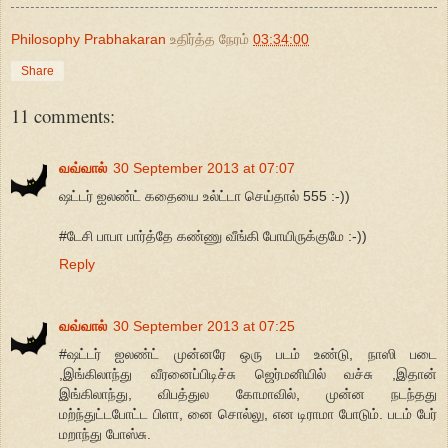
Philosophy Prabhakaran
உதிர்த்த நேரம்
03:34:00
Share
11 comments:
வவ்வால்
30 September 2013 at 07:07
ஷட்டர் ஐலண்ட் கதையை உல்ட்டா செய்தால் 555 :-))
#டேசி பாபா பார்த்தே கண்ணு வீங்கி போயிருக்குமே :-))
Reply
வவ்வால்
30 September 2013 at 07:25
#ஷட்டர் ஐலண்ட் முன்னரே ஒரு படம் உண்டு, நாஸி படை
,இங்கிலாந்து வீரனைப்பிடிச்சு ஜெர்மனியில் வச்சு ,இதான்
இங்கிலாந்து, விபத்துல கோமாவில், முன்ன நடந்தது
மற்ந்துட்டபோட்ட பிளா, னை சொல்லு, என டிராமா போடும். படம் பேர்
மறாந்து போஸ்சு.