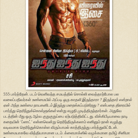
555 பார்த்தேன். படம் வெளிவந்த சமயத்தில் சொல்லி வைத்தாற்போல பல
வலைப்பதிவர்கள்
உண்மையில் அப்படி ஒரு காதலி இருந்தாரா ? இருந்தார் என்றால்
ஏன் அந்த உண்மை நாயகனிடம் இருந்து மறைக்கப்படுகிறது ? என்பதை திரையில்
பார்த்து தெரிந்துக்கொள்ளுங்கள்
என்று எழுதி முடித்திருந்தார்கள். அதுவே
படத்தின் மீது ஒரு ஆர்வ குறுகுறுப்பை ஏற்படுத்திவிட்டது. விக்கிபீடியாவை நாடி
கதையின் ‘ப்ளாட்’ என்னவென்று தெரிந்திருக்கலாம் எனினும் நான் எழுத்து
வடிவமாக தெரிந்துக்கொள்ள விரும்பாமல் காத்திருந்து பார்த்துவிட்டேன்.
உண்மையாகவே வித்தியாசமான படம். க்ளைமாக்ஸில் வழக்கமான தமிழ் சினிமா