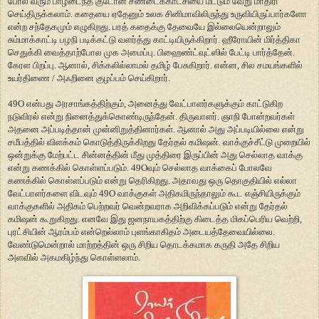
போல வரும் பாழடைந்த குடோன் சண்டைக்காட்சியை மட்டும் வேறு மாதிரி
செய்திருக்கலாம். கதையை ஏதேனும் உலக சினிமாவிலிருந்து உருவியிருப்பார்களோ
என்ற சந்தேகமும் எழுகிறது. பரத் கதைக்கு தேவையே இல்லையென்றாலும்
சும்மாக்காட்டி பழநி படிக்கட்டு வளர்த்து காட்டியிருக்கிறார். ஹீரோயின் மிர்த்திகா
செதுக்கி வைத்தாற்போல முக அமைப்பு. பிஹைண்ட்வுட்ஸில் பேட்டி பார்த்தேன்.
கேரள பிறப்பு. ஆனால், சிக்கலில்லாமல் தமிழ் பேசுகிறார். என்ன, சில சமயங்களில்
உயர்திணை / அஃறினை குழப்பம் செய்கிறார்.
49O என்பது அரசாங்கத்திற்கும், அனைத்து வேட்பாளர்களுக்கும் காட்டுகிற
நடுவிரல் என்று நினைத்துக்கொண்டிருந்தேன். திருவாளர். ஞாநி போன்றவர்கள்
அதனை அப்படித்தான் முன்னிறுத்தினார்கள். ஆனால் அது அப்படியில்லை என்று
சமீபத்தில் விளக்கம் கொடுத்திருக்கிறது தேர்தல் கமிஷன். வாக்குச்சீட்டு முறையில்
ஒன்றுக்கு மேற்பட்ட சின்னத்தின் மீது முத்திரை இருப்பின் அது செல்லாத வாக்கு
என்று கணக்கில் கொள்ளப்படும். 49Oவும் செல்லாத வாக்கைப் போலவே
கணக்கில் கொள்ளப்படும் என்று தெரிகிறது. அதாவது ஒரு தொகுதியில் எல்லா
வேட்பாளர்களை விடவும் 49O வாக்குகள் அதிகமிருந்தாலும் கூட எஞ்சியிருக்கும்
வாக்குகளில் அதிகம் பெற்றவர் வென்றவராக அறிவிக்கப்படும் என்று தேர்தல்
கமிஷன் கூறுகிறது. எனவே இது ஜனநாயகத்திற்கு கிடைத்த மிகப்பெரிய வெற்றி,
புரட்சியின் ஆரம்பம் என்றெல்லாம் புளங்காகிதம் அடையத்தேவையில்லை.
வேண்டுமென்றால் மாற்றத்தின் ஒரு சிறிய தொடக்கமாக கருதி அதே சிறிய
அளவில் அகமகிழ்ந்து கொள்ளலாம்.