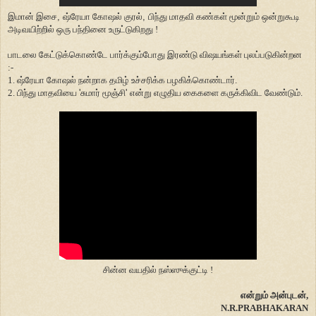
இமான் இசை
,
ஷ்ரேயா கோஷல் குரல்
,
பிந்து மாதவி கண்கள் மூன்றும் ஒன்றுகூடி
அடிவயிற்றில் ஒரு பந்தினை உருட்டுகிறது !
பாடலை கேட்டுக்கொண்டே பார்க்கும்போது இரண்டு விஷயங்கள் புலப்படுகின்றன
:-
1. ஷ்ரேயா கோஷல் நன்றாக தமிழ் உச்சரிக்க பழகிக்கொண்டார்.
2. பிந்து மாதவியை
'
சுமார் மூஞ்சி
'
என்று எழுதிய கைகளை கருக்கிவிட வேண்டும்.
சின்ன வயதில் நஸ்ஸுக்குட்டி !
என்றும் அன்புடன்,
N.R.PRABHAKARAN