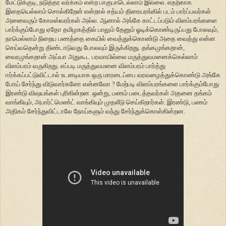
மேட்டுக்குடி, நடுத்தர வர்க்கம் என்ற பாகுபாடெல்லாம் இல்லை. எதற்காக
இதையெல்லாம் சொல்கிறேன் என்றால் சத்யம் திரையரங்கில் படம் பார்ப்பவர்கள்
அனைவரும் கோடீஸ்வரர்கள் அல்ல. ஆனால் அங்கே காட்டப்படும் விளம்பரங்களை
பார்க்கும்போது ஏதோ தமிழகத்தில் பாலும் தேனும் ஓடிக்கொண்டிருப்பது போலவும்,
நாமெல்லாம் நிறைய பணத்தை கையில் வைத்துக்கொண்டு அதை வைத்து என்ன
செய்வதென்று திண்டாடுவது போலவும் இருக்கிறது. தங்கமுங்கறான்,
வைரமுங்கறான் அய்யா அதுகூட பரவாயில்லை மருத்துவமனைக்கெல்லாம்
விளம்பரம் வருகிறது. எப்படி மருத்துவமனை விளம்பரம் பார்த்து
ஈர்க்கப்பட்டுவிட்டால் உடனடியாக ஒரு மாரடைப்பை வரவழைத்துக்கொண்டு அங்கே
போய் சேர்ந்து விடுவார்களோ என்னவோ ? மேற்படி விளம்பரங்களை பார்க்கும்போது
இரண்டு விஷயங்கள் புரிகின்றன. ஒன்று, பணம் படைத்தவர்கள் அதனை தங்கம்
வாங்கியும், அபார்ட்மெண்ட் வாங்கியும் முதலீடு செய்கிறார்கள். இரண்டு, பணம்
அதிகம் சேர்ந்துவிட்டாலே நோய்களும் வந்து சேர்ந்துக்கொள்கின்றன.