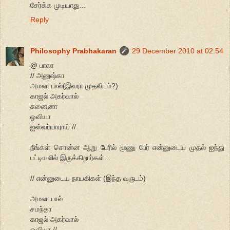
சேர்க்க முடியாது...
Reply
Philosophy Prabhakaran
29 December 2010 at 02:54
@ பாலா
// அனுஷ்கா
அமலா பால்(இவரா முதலிடம்?)
காஜல் அகர்வால்
சுனைனா
ஓவியா
ஐஸ்வர்யாராய் //
நீங்கள் சொன்ன ஆறு பேரில் மூணு பேர் என்னுடைய முதல் ஐந்து
பட்டியலில் இருக்கிறார்கள்...
// என்னுடைய நாயகிகள் (இந்த வருடம்)
அமலா பால்
சமந்தா
காஜல் அகர்வால்
ஓவியா //