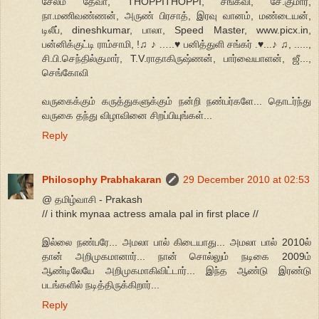
சேலம் தேவா, THOPPITHOPPI, சங்கவி, சே.குமார்,
நா.மணிவண்ணன், அருண் பிரசாத், இரவு வானம், மண்டையன்,
டிலீப், dineshkumar, பாலா, Speed Master, www.picx.in,
பன்னிக்குட்டி ராம்சாமி, !♫ ♪ …..♥ பனித்துளி சங்கர் .♥...♪ ♫, .....,
சி.பி.செந்தில்குமார், T.V.ராதாகிருஷ்ணன், பார்வையாளன், ஜீ...,
செங்கோவி
வருகைக்கும் கருத்துகளுக்கும் நன்றி நண்பர்களே... தொடர்ந்து
வருகை தந்து விழாவினை சிறப்பியுங்கள்...
Reply
Philosophy Prabhakaran
29 December 2010 at 02:53
@ தமிழ்வாசி - Prakash
// i think mynaa actress amala pal in first place //
இல்லை நண்பரே... அமலா பால் கிடையாது... அமலா பால் 2010ல்
தான் அறிமுகமானார்... நான் சொல்லும் நடிகை 2009ம்
ஆண்டிலேயே அறிமுகமாகிவிட்டார்... இந்த ஆண்டு இரண்டு
படங்களில் நடித்திருக்கிறார்...
Reply