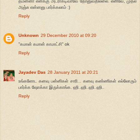
தமன்னா எனக்கு அட்ராக்டிவாவே தோனுவதில்லை. எனிவே, முதல்
அஞ்சு என்னனு பார்க்கலாம் :)
Reply
Unknown
29 December 2010 at 09:20
"கமான் கமான் காமாட்சி" ok
Reply
Jayadev Das
28 January 2011 at 20:21
உங்களோட கனவு பன்னிகள் சாரி... கனவு கண்ணிகள் எல்லோரும்
பார்க்க ஷோக்கா இருக்காங்க. ஹி..ஹி..ஹி..ஹி..
Reply