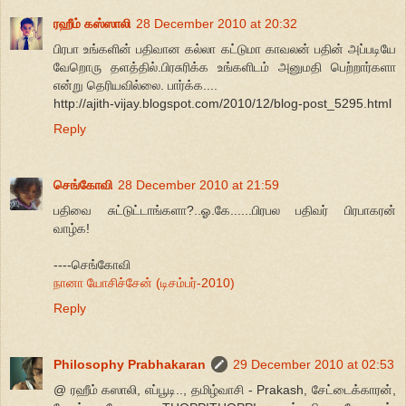
ரஹீம் கஸ்ஸாலி
28 December 2010 at 20:32
பிரபா உங்களின் பதிவான கல்லா கட்டுமா காவலன் பதின் அப்படியே
வேறொரு தளத்தில்.பிரசுரிக்க உங்களிடம் அனுமதி பெற்றார்களா
என்று தெரியவில்லை. பார்க்க....
http://ajith-vijay.blogspot.com/2010/12/blog-post_5295.html
Reply
செங்கோவி
28 December 2010 at 21:59
பதிவை சுட்டுட்டாங்களா?..ஓ.கே......பிரபல பதிவர் பிரபாகரன்
வாழ்க!
----செங்கோவி
நானா யோசிச்சேன் (டிசம்பர்-2010)
Reply
Philosophy Prabhakaran
29 December 2010 at 02:53
@ ரஹீம் கஸாலி, எப்பூடி.., தமிழ்வாசி - Prakash, சேட்டைக்காரன்,