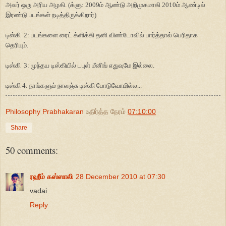
அவர் ஒரு அரிய அழகி. (க்ளு: 2009ம் ஆண்டு அறிமுகமாகி 2010ம் ஆண்டில்
இரண்டு படங்கள் நடித்திருக்கிறார்)
டிஸ்கி 2: படங்களை ரைட் க்ளிக்கி தனி விண்டோவில் பார்த்தால் பெரிதாக
தெரியும்.
டிஸ்கி 3: முந்தய டிஸ்கியில் டபுள் மீனிங் எதுவுமே இல்லை.
டிஸ்கி 4: நாங்களும் நாலஞ்சு டிஸ்கி போடுவோமில்ல...
Philosophy Prabhakaran
உதிர்த்த நேரம்
07:10:00
Share
50 comments:
ரஹீம் கஸ்ஸாலி
28 December 2010 at 07:30
vadai
Reply