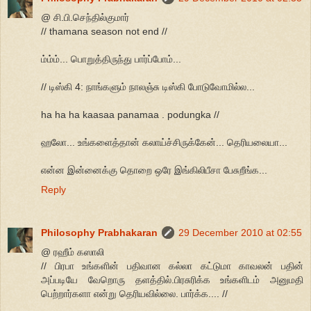
@ சி.பி.செந்தில்குமார்
// thamana season not end //
ம்ம்ம்... பொறுத்திருந்து பார்ப்போம்...
// டிஸ்கி 4: நாங்களும் நாலஞ்சு டிஸ்கி போடுவோமில்ல...
ha ha ha kaasaa panamaa . podungka //
ஹலோ... உங்களைத்தான் கலாய்ச்சிருக்கேன்... தெரியலையா...
என்ன இன்னைக்கு தொறை ஒரே இங்கிலிபீசா பேசுறீங்க...
Reply
Philosophy Prabhakaran
29 December 2010 at 02:55
@ ரஹீம் கஸாலி
// பிரபா உங்களின் பதிவான கல்லா கட்டுமா காவலன் பதின்
அப்படியே வேறொரு தளத்தில்.பிரசுரிக்க உங்களிடம் அனுமதி
பெற்றார்களா என்று தெரியவில்லை. பார்க்க.... //