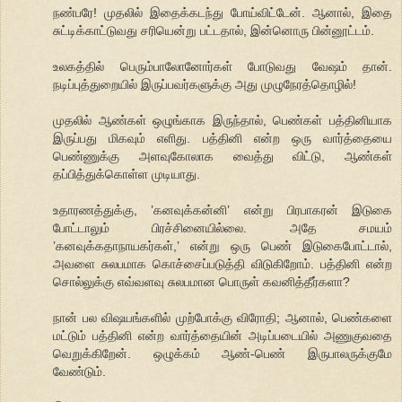
நண்பரே! முதலில் இதைக்கடந்து போய்விட்டேன். ஆனால், இதை
சுட்டிக்காட்டுவது சரியென்று பட்டதால், இன்னொரு பின்னூட்டம்.
உலகத்தில் பெரும்பாலோனோர்கள் போடுவது வேஷம் தான்.
நடிப்புத்துறையில் இருப்பவர்களுக்கு அது முழுநேரத்தொழில்!
முதலில் ஆண்கள் ஒழுங்காக இருந்தால், பெண்கள் பத்தினியாக
இருப்பது மிகவும் எளிது. பத்தினி என்ற ஒரு வார்த்தையை
பெண்ணுக்கு அளவுகோலாக வைத்து விட்டு, ஆண்கள்
தப்பித்துக்கொள்ள முடியாது.
உதாரணத்துக்கு, ’கனவுக்கன்னி’ என்று பிரபாகரன் இடுகை
போட்டாலும் பிரச்சினையில்லை. அதே சமயம்
’கனவுக்கதாநாயகர்கள்,’ என்று ஒரு பெண் இடுகைபோட்டால்,
அவளை சுலபமாக கொச்சைப்படுத்தி விடுகிறோம். பத்தினி என்ற
சொல்லுக்கு எவ்வளவு சுலபமான பொருள் கவனித்தீர்களா?
நான் பல விஷயங்களில் முற்போக்கு விரோதி; ஆனால், பெண்களை
மட்டும் பத்தினி என்ற வார்த்தையின் அடிப்படையில் அணுகுவதை
வெறுக்கிறேன். ஒழுக்கம் ஆண்-பெண் இருபாலருக்குமே
வேண்டும்.