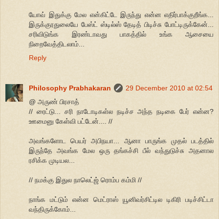
யோவ் இதுக்கு மேல என்கிட்டே இருந்து என்ன எதிர்பாக்குறீங்க...
இருக்குரதுலையே பேஸ்ட் ஸ்டில்ஸ் தேடித் பிடிச்சு போட்டிருக்கேன்...
சரிவிடுங்க இரண்டாவது பாகத்தில் உங்க ஆசையை
நிறைவேத்திடலாம்...
Reply
Philosophy Prabhakaran
29 December 2010 at 02:54
@ அருண் பிரசாத்
// ரைட்டு... சரி நாடோடிகள்ல நடிச்ச அந்த நடிகை பேர் என்ன?
ஊமைனு கேள்வி பட்டேன்.... //
அவங்களோட பெயர் அபிநயா... ஆனா பாருங்க முதல் படத்தில்
இருந்தே அவங்க மேல ஒரு தங்கச்சி பீல் வந்துடுச்சு அதனால
ரசிக்க முடியல...
// நமக்கு இதுல நாலெட்ஜ் ரொம்ப கம்மி //
நாங்க மட்டும் என்ன மெட்ராஸ் யூனிவர்சிட்டில டிகிரி படிச்சிட்டா
வந்திருக்கோம்...