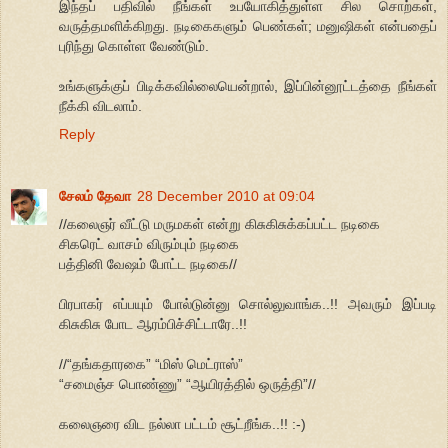
இந்தப் பதிவில் நீங்கள் உபயோகித்துள்ள சில சொற்கள்,
வருத்தமளிக்கிறது. நடிகைகளும் பெண்கள்; மனுஷிகள் என்பதைப்
புரிந்து கொள்ள வேண்டும்.
உங்களுக்குப் பிடிக்கவில்லையென்றால், இப்பின்னூட்டத்தை நீங்கள்
நீக்கி விடலாம்.
Reply
சேலம் தேவா
28 December 2010 at 09:04
//கலைஞர் வீட்டு மருமகள் என்று கிசுகிசுக்கப்பட்ட நடிகை
சிகரெட் வாசம் விரும்பும் நடிகை
பத்தினி வேஷம் போட்ட நடிகை//
பிரபாகர் எப்பயும் போல்டுன்னு சொல்லுவாங்க..!! அவரும் இப்படி
கிசுகிசு போட ஆரம்பிச்சிட்டாரே..!!
//“தங்கதாரகை” “மிஸ் மெட்ராஸ்”
“சமைஞ்ச பொண்ணு” “ஆயிரத்தில் ஒருத்தி”//
கலைஞரை விட நல்லா பட்டம் சூட்றீங்க..!! :-)