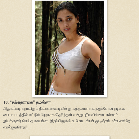
10.
“
தங்கதாரகை
”
தமன்னா
அது எப்படி சுறாவிலும் தில்லாலங்கடியில் லூசுத்தனமாக வந்துப்போன நடிகை
பையா படத்தில் மட்டும் அழகாக தெரிந்தார் என்று புரியவில்லை. எல்லாம்
இயக்குனர் செய்த மாயமோ. இருப்பினும் மேடமோட சீசன் முடிஞ்சுபோச்சு என்றே
எண்ணுகிறேன்.