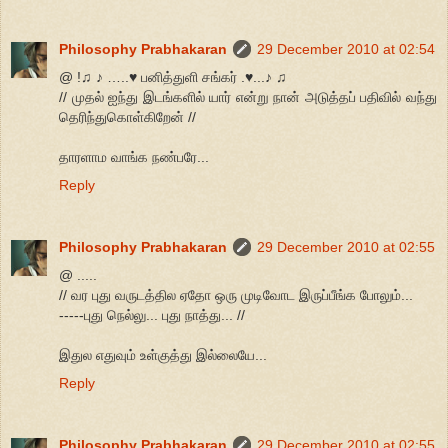
Philosophy Prabhakaran
29 December 2010 at 02:54
@ !♫ ♪ …..♥ பனித்துளி சங்கர் .♥...♪ ♫
// முதல் ஐந்து இடங்களில் யார் என்று நான் அடுத்தப் பதிவில் வந்து
தெரிந்துகொள்கிறேன் //
தாரளாம வாங்க நண்பரே...
Reply
Philosophy Prabhakaran
29 December 2010 at 02:55
@ .....
// வர புது வருடத்தில ஏதோ ஒரு முடிவோட இருப்பீங்க போலும்...
-----புது நெல்லு... புது நாத்து... //
இதுல எதுவும் உள்குத்து இல்லையே...
Reply
Philosophy Prabhakaran
29 December 2010 at 02:55