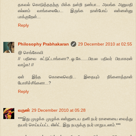
தகவல் கொடுத்ததற்கு மிக்க நன்றி நண்பா... அவங்க அனுமதி
எல்லாம் வாங்கலையே... இருங்க நான்போய் என்னன்னு
பாக்குறேன்...
Reply
Philosophy Prabhakaran
29 December 2010 at 02:55
@ செங்கோவி
// பதிவை சுட்டுட்டாங்களா?..ஓ.கே......பிரபல பதிவர் பிரபாகரன்
வாழ்க! //
ஏன் இந்த கொலைவெறி... இதையும் நீங்களாத்தான்
யோசிச்சீங்களா...?
Reply
வருண்
29 December 2010 at 05:28
***இது முழுக்க முழுக்க என்னுடைய தனி நபர் ரசனையை வைத்து
தயார் செய்யப்பட்ட லிஸ்ட். இது நபருக்கு நபர் மாறுபடலாம்.***