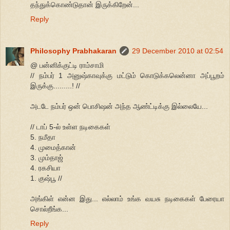
தந்துக்கொண்டுதான் இருக்கிறேன்...
Reply
Philosophy Prabhakaran
29 December 2010 at 02:54
@ பன்னிக்குட்டி ராம்சாமி
// நம்பர் 1 அனுஷ்காவுக்கு மட்டும் கொடுக்கலென்னா அப்பூறம்
இருக்கு.........! //
அடடே நம்பர் ஒன் பொசிஷன் அந்த ஆண்ட்டிக்கு இல்லையே...
// டாப் 5-ல் உள்ள நடிகைகள்
5. நமீதா
4. முமைத்கான்
3. மும்தாஜ்
4. ரகசியா
1. குஷ்பூ //
அங்கிள் என்ன இது... எல்லாம் உங்க வயசு நடிகைகள் பேரையா
சொல்றீங்க...
Reply