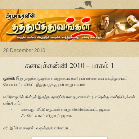
28 December 2010
கனவுக்கன்னி 2010 – பாகம் 1
முஸ்கி:
இது முழுக்க முழுக்க என்னுடைய தனி நபர் ரசனையை வைத்து தயார்
செய்யப்பட்ட லிஸ்ட். இது நபருக்கு
நபர்
மாறுபடலாம்.
மயிரிழையில் லிஸ்டில் இருந்து தவறிப்போன நடிகைகள்: (யாரென்று கண்டுபிடிங்கள்
பார்ப்போம்):
-
கலைஞர் வீட்டு மருமகள் என்று கிசுகிசுக்கப்பட்ட நடிகை
-
சிகரெட் வாசம் விரும்பும் நடிகை
சரி, இப்போ கவுண்டவுனுக்கு போவோமா...