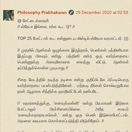
Philosophy Prabhakaran
29 December 2010 at 02:53
@ சேட்டைக்காரன்
// ஸ்ரேயா இல்லை; உங்க கூட ’டூ’! //
TOP 25 போட்டாக் கூட என்னுடைய லிஸ்டில் ஸ்ரேயா வரமாட்டார் :)))
// முதலில் ஆண்கள் ஒழுங்காக இருந்தால், பெண்கள் பத்தினியாக
இருப்பது மிகவும் எளிது. பத்தினி என்ற ஒரு வார்த்தையை
பெண்ணுக்கு அளவுகோலாக வைத்து விட்டு, ஆண்கள்
தப்பித்துக்கொள்ள முடியாது //
சீதை வேடத்தில் நடித்த நடிகை என்று குறிப்பிடவே அப்படியொரு
வார்த்தையை பயன்படுத்தினேன்... மற்றபடி நீங்கள் சொல்வதுபோல
நான் ஆழமாக சிந்திக்க தவறிவிட்டேன் நண்பரே...
// உதாரணத்துக்கு, ’கனவுக்கன்னி’ என்று பிரபாகரன் இடுகை
போட்டாலும் பிரச்சினையில்லை. அதே சமயம்
’கனவுக்கதாநாயகர்கள்,’ என்று ஒரு பெண் இடுகைபோட்டால்,
அவளை சுலபமாக கொச்சைப்படுத்தி விடுகிறோம். //