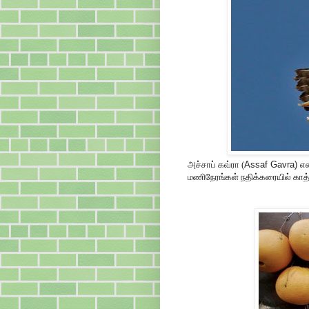
அச்சாப் கவ்ரா (
Assaf Gavra)
என
மணிநேரங்கள் நதிக்கரையில் காத்தி