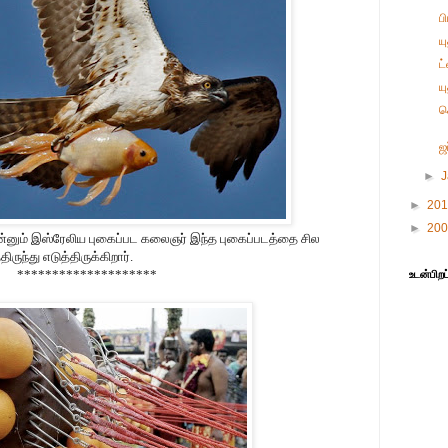
ப
ய
ட
ய
க
ஜ
►
►
20
►
20
்னும் இஸ்ரேலிய புகைப்பட கலைஞர் இந்த புகைப்படத்தை சில
ருந்து எடுத்திருக்கிறார்.
********************
உடன்பிறப