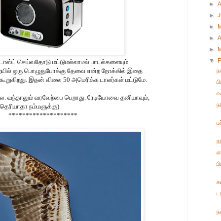
►
►
►
►
A
►
▼
F
் டோஸ்ட் செய்வதோடு மட்டுமல்லாமல் பாடல்களையும்
ந
யில் ஒரு பொழுதுபோக்கு தேவை என்ற நோக்கில் இதை
கூறுகிறது. இதன் விலை 50 அமெரிக்க டாலர்கள் மட்டுமே.
ப
வ
லை. வந்தாலும் வரவேற்பை பெறாது. ரேடியோவை தனியாவும்,
ந
தெரியாதா நம்மளுக்கு)
********************
ப
ந
ந
ப
க
ட
ந