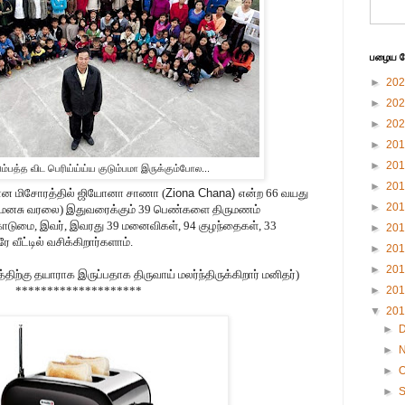
பழைய பே
►
20
►
20
►
20
►
20
►
20
ம்பத்த விட பெரிய்ய்ய்ய குடும்பமா இருக்கும்போல...
►
20
மான மிசோரத்தில் ஜியோனா சாணா (
Ziona Chana)
என்ற 66 வயது
►
20
மனசு வரலை) இதுவரைக்கும் 39 பெண்களை திருமணம்
ொடுமை, இவர், இவரது 39 மனைவிகள், 94 குழந்தைகள், 33
►
20
வீட்டில் வசிக்கிறார்களாம்.
►
20
►
20
திற்கு தயாராக இருப்பதாக திருவாய் மலர்ந்திருக்கிறார் மனிதர்)
►
20
********************
▼
20
►
►
►
O
►