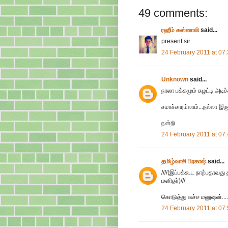
49 comments:
ரஹீம் கஸ்ஸாலி
said...
present sir
24 February 2011 at 07
Unknown
said...
நாலா பக்கமும் சுழட்டி அடிச்ச
சமாச்சாரம்லாம்...நல்லா இரு
நன்றி
24 February 2011 at 07
தமிழ்வாசி பிரகாஷ்
said...
////(இப்பக்கூட நாற்பதாவது
மனிதர்)///
கொடுத்து வச்ச மனுஷன்....
24 February 2011 at 07