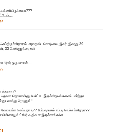
.
 பண்ணியிருக்காரா???
்டேன்....
:56
ெய்திருக்கிறாராம். அதைவிட கொடுமை, இவர், இவரது 39
், 33 பேரக்குழந்தைகள்
மா அவர் ஒரு மகான்....
:29
ாக் ஸ்வானா?
டர்ல தொண தொணன்னு பேசிட்டே இருக்கிறவங்களைப் பார்த்தா
ொன்னுடலாம்னு தோணும்!!
லைங்க செய்யறாரு?? பேர் ஞாபகம் எப்படி வெச்சுக்கிறாரு??
ைவின்னாலும் 9 பேர் அதிகமா இருக்காங்களே
:01