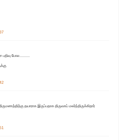
:37
 பதிவு போல...........
க்கு
:42
 திருமணத்திற்கு தயாராக இருப்பதாக திருவாய் மலர்ந்திருக்கிறார்
:51