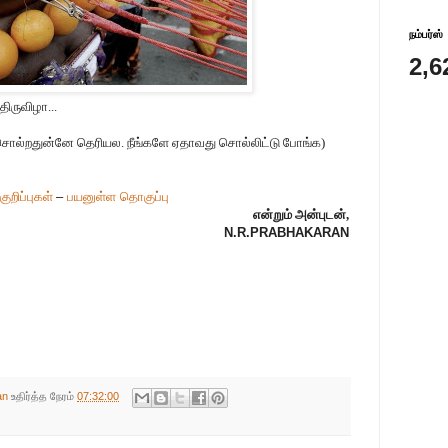
நம்பர்ஸ்
2,6
 திருவிழா...
சொல்றதுன்னே தெரியல. நீங்களே ஏதாவது சொல்லிட்டு போங்க)
குறிப்புகள்
–
பயனுள்ள தொகுப்பு
என்றும் அன்புடன்,
N.R.PRABHAKARAN
an
உதிர்த்த நேரம்
07:32:00