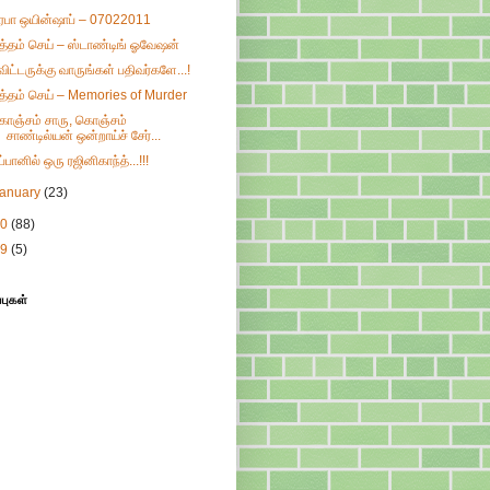
ிரபா ஒயின்ஷாப் – 07022011
ுத்தம் செய் – ஸ்டாண்டிங் ஓவேஷன்
்விட்டருக்கு வாருங்கள் பதிவர்களே...!
ுத்தம் செய் – Memories of Murder
ொஞ்சம் சாரு, கொஞ்சம்
சாண்டில்யன் ஒன்றாய்ச் சேர்...
ப்பானில் ஒரு ரஜினிகாந்த்...!!!
January
(23)
10
(88)
09
(5)
்புகள்