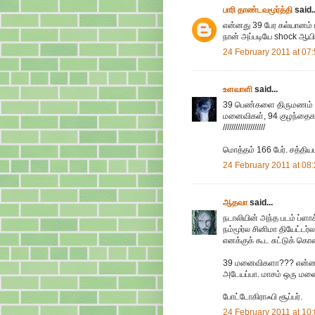
பாரி தாண்டவமூர்த்தி
said..
என்னது 39 பேர கல்யானம்
நான் அப்படியே shock ஆயிட
24 February 2011 at 07
உளவாளி
said...
39 பெண்களை திருமணம் ச
மனைவிகள், 94 குழந்தைகள
////////////////////
மொத்தம் 166 பேர். சத்திய
24 February 2011 at 08
ஆதவா
said...
நடாலியின் அந்த படம் ப்ள
நம்மூர்ல சினிமா தியேட்
எனக்குக் கூட சுட்டுக் க
39 மனைவிகளா??? என்ன வே
அடேயப்பா. மாசம் ஒரு மன
போட்டோகிராஃபி சூப்பர்.
24 February 2011 at 10