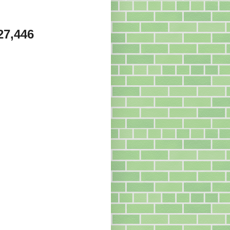
27,446