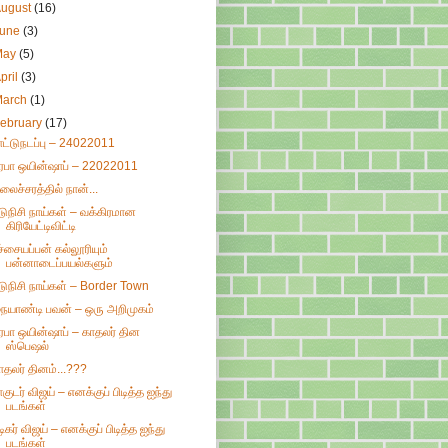
August
(16)
June
(3)
May
(5)
pril
(3)
March
(1)
ebruary
(17)
ாட்டுநடப்பு – 24022011
ிரபா ஒயின்ஷாப் – 22022011
லைச்சரத்தில் நான்...
டுநிசி நாய்கள் – வக்கிரமான
கிரியேட்டிவிட்டி
ச்சையப்பன் கல்லூரியும்
பன்னாடைப்பயல்களும்
டுநிசி நாய்கள் – Border Town
ையாண்டி பவன் – ஒரு அறிமுகம்
ிரபா ஒயின்ஷாப் – காதலர் தின
ஸ்பெஷல்
ாதலர் தினம்...???
ாகுடர் விஜய் – எனக்குப் பிடித்த ஐந்து
படங்கள்
டிகர் விஜய் – எனக்குப் பிடித்த ஐந்து
படங்கள்