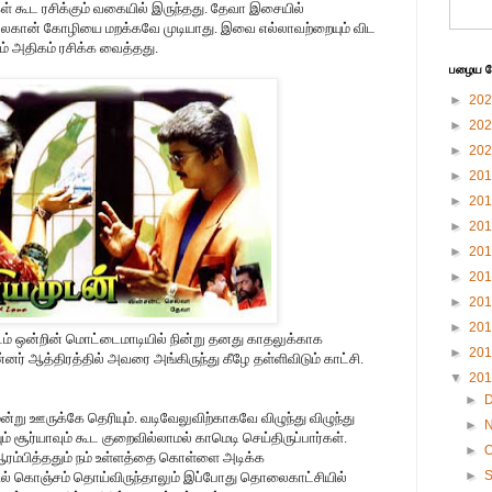
கள் கூட ரசிக்கும் வகையில் இருந்தது. தேவா இசையில்
லகான் கோழியை மறக்கவே முடியாது. இவை எல்லாவற்றையும் விட
னம் அதிகம் ரசிக்க வைத்தது.
பழைய பே
►
20
►
20
►
20
►
20
►
20
►
20
►
20
►
20
►
20
►
20
டம் ஒன்றின் மொட்டைமாடியில் நின்று தனது காதலுக்காக
►
20
ர் ஆத்திரத்தில் அவரை அங்கிருந்து கீழே தள்ளிவிடும் காட்சி.
▼
20
►
்று ஊருக்கே தெரியும். வடிவேலுவிற்காகவே விழுந்து விழுந்து
►
யும் சூர்யாவும் கூட குறைவில்லாமல் காமெடி செய்திருப்பார்கள்.
►
O
ரம்பித்ததும் நம் உள்ளத்தை கொள்ளை அடிக்க
►
தியில் கொஞ்சம் தொய்விருந்தாலும் இப்போது தொலைகாட்சியில்