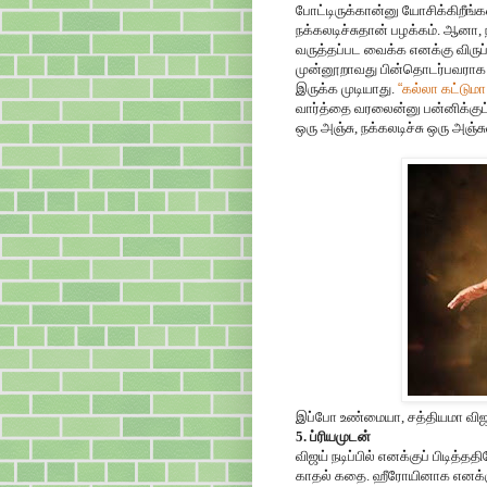
போட்டிருக்கான்னு யோசிக்கிறீங்
நக்கலடிச்சுதான் பழக்கம். ஆனா,
வருத்தப்பட வைக்க எனக்கு விருப
முன்னூறாவது பின்தொடர்பவராக இ
இருக்க முடியாது.
“
கல்லா கட்டும
வார்த்தை வரலைன்னு பன்னிக்குட
ஒரு அஞ்சு, நக்கலடிச்சு ஒரு அஞ்சு
இப்போ உண்மையா, சத்தியமா விஜய் ந
5. ப்ரியமுடன்
விஜய் நடிப்பில் எனக்குப் பிடி
காதல் கதை. ஹீரோயினாக எனக்கு ம