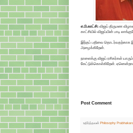
எ.பி.காட்சி:
விஜய் திருமண விழாவை
காட்சியில் விஜய்யின் பாடி லாங்கு
இந்தப் பதிவை தொடர்வதற்காக இ
அழைக்கிறேன்.
நாளைக்கு விஜய் ரசிகர்கள் யாரும்
கேட்டுக்கொள்கிறேன். ஏனென்றா
Post Comment
உதிர்த்தவன்
Philosophy Prabhakar