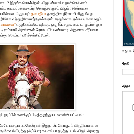
களா...? இருங்க சொல்றேன். விஜய்ன்னாலே நமக்கெல்லாம்
 நம்ம கடைப்பக்கம் வர்ற கொஞ்சநஞ்சம் விஜய் ரசிகர்களை
்பமில்லை. அதுலயும்
தளபதிடா
தளத்தின் நிர்வாகி வினு வேற
ங்கே வந்து இணைந்திருக்கிறார். அதுக்காக, நக்கலடிக்காமலும்
ா காவலன்
”
எழுதினப்பவே பதிவுல ஒரு இடத்துல கூட டாகுடர்ன்னுற
்டி ராம்சாமி அண்ணன் ரொம்ப பீல் பண்ணார். அதனால சீரியஸா
ன்னு ரெண்டா பிரிச்சுக்கிட்டேன்.
சுஜாதா
தேடு
சந்தா
டிப்பில் எனக்குப் பிடித்த ஐந்து படங்களின் பட்டியல்:-
த்ததிலேயே பழைய படமென்றால் இதுதான். கொஞ்சம் வித்தியாசமான
ிகவும் பிடித்த (அப்போ) கவுசல்யா நடித்த படம். விஜய் அவரது