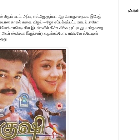
நம்பர்ஸ்
ல் விஜய் படம். அப்ப, எஸ்.ஜே.சூர்யா மீது கொஞ்சம் நல்ல இமேஜ்
ையான காதல் கதை. விஜய்
–
ஜோ சம்பத்தப்பட்ட ஊடல், ஈகோ
வேக் காமெடி சில இடங்களில் கிச்சு கிச்சு மூட்டியது. மும்தாஜை
அப்போ அவர் ஸ்லிம்மா இருந்தார்). வழக்கம்போல ரயில்வே ஸ்டேஷன்
்தது.