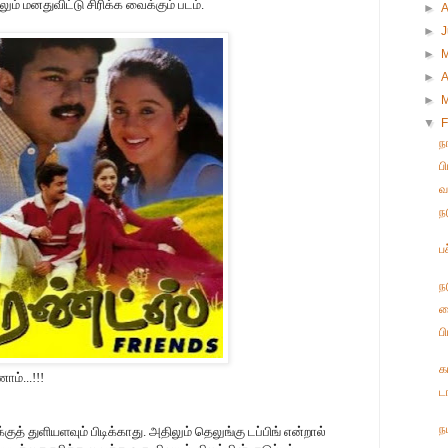
ம் மனதுவிட்டு சிரிக்க வைக்கும் படம்.
►
►
►
►
A
►
▼
F
ந
ப
வ
ந
ப
ந
ந
ப
க
ம்...!!!
ட
ந
ுத் துளியளவும் பிடிக்காது. அதிலும் தெலுங்கு டப்பிங் என்றால்