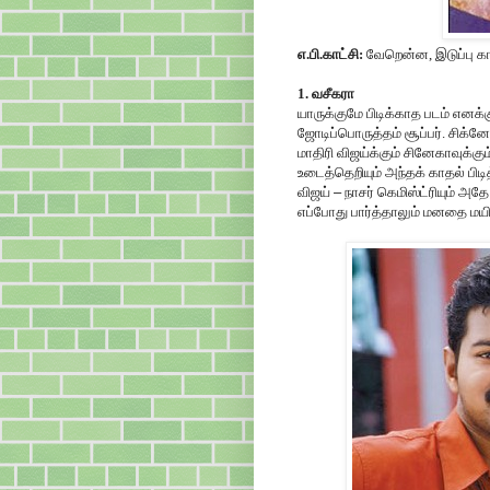
எ.பி.காட்சி:
வேறென்ன, இடுப்பு கா
1. வசீகரா
யாருக்குமே பிடிக்காத படம் எனக்கு
ஜோடிப்பொருத்தம் சூப்பர். சிக
மாதிரி விஜய்க்கும் சினேகாவுக
உடைத்தெறியும் அந்தக் காதல் பிடித
விஜய்
–
நாசர் கெமிஸ்ட்ரியும் அத
எப்போது பார்த்தாலும் மனதை மயில