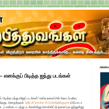
அங்கீகா
 – எனக்குப் பிடித்த ஐந்து படங்கள்
் பிடித்த பத்து விஜய் படங்கள்
”
என்ற தலைப்பில் தொடர்பதிவு
ுந்தது. அழைத்தவர்
“
ஹிட்ஸ்
”
ராசக்க சி.பி.செந்தில்குமார்
(அப்பாடா
சு...). என்னடா பத்து படங்கள்ன்னு சொல்லிட்டு தலைப்புல ஐந்துன்னு