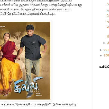
ப்படத்தை ரசிக்க வைத்த ஒரு விஷயம் விஜய்யின் குடும்பம்
ப
யே எங்கள் வீட்டு சூழலை பிரதிபலித்தது. அதிலும் விஜய்யும் அவரது
ெம காமெடி ரகம். அப்புறம், த்ரிஷாவுக்காக கொஞ்சம். படம்
ய
ு டூர் போயிட்டு வந்த அனுபவம் கிடைத்தது.
ட
ய
க
ஜ
►
►
20
►
20
உடன்பிறப
ட்ட காட்சிகள் அனைத்துமே... எதை குறிப்பிட்டு சொல்வதென்று