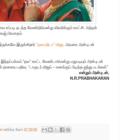
 எப்படி நடத்த வேண்டுமென்று விவரிக்கும் காட்சி. அந்தக்
வேஜ் பிரமாதம்.
ருக்கவே இருக்கிறார்
“
தளபதிடா
”
வினு
. அவரை அன்புடன்
 இந்தப்பக்கம்
“
தல
”
காட்ட வேண்டாமென்று மறுபடியும் அன்புடன்
ல் நாளைய பதிவு:
“
டாகுடர் விஜய்
–
எனக்குப் பிடித்த ஐந்து படங்கள்
”
என்றும் அன்புடன்,
N.R.PRABHAKARAN
an
உதிர்த்த நேரம்
07:30:00