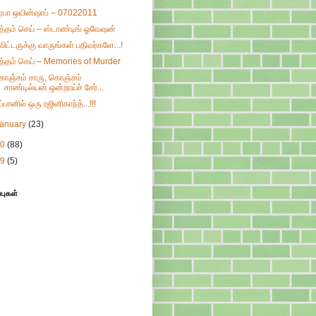
ிரபா ஒயின்ஷாப் – 07022011
ுத்தம் செய் – ஸ்டாண்டிங் ஓவேஷன்
்விட்டருக்கு வாருங்கள் பதிவர்களே...!
ுத்தம் செய் – Memories of Murder
ொஞ்சம் சாரு, கொஞ்சம்
சாண்டில்யன் ஒன்றாய்ச் சேர்...
ப்பானில் ஒரு ரஜினிகாந்த்...!!!
January
(23)
10
(88)
09
(5)
்புகள்