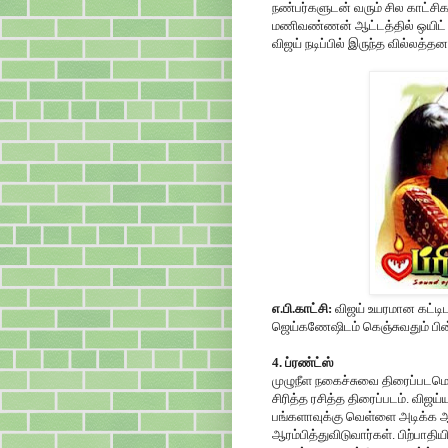
நண்பர்களுடன் வரும் சில காட்சி
மணிவண்ணன் ஆட்டத்தில் ஒயிட் 
விஜய் நடிப்பில் இருந்த வில்லத்த
எ.பி.காட்சி:
விஜய் உயரமான கட்டி
ஜெய்கணேஷிடம் கெஞ்சுவதும் பின்ன
4. ப்ரண்ட்ஸ்
முழுநீள நகைச்சுவை திரைப்படமென
சிரித்த ரசித்த திரைப்படம். விஜய்
பங்களாவுக்கு வெள்ளை அடிக்க ஆ
ஆரம்பித்துவிடுவார்கள். பிற்பா