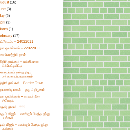
August
(16)
June
(3)
May
(5)
pril
(3)
March
(1)
ebruary
(17)
ாட்டுநடப்பு – 24022011
ிரபா ஒயின்ஷாப் – 22022011
லைச்சரத்தில் நான்...
டுநிசி நாய்கள் – வக்கிரமான
கிரியேட்டிவிட்டி
ச்சையப்பன் கல்லூரியும்
பன்னாடைப்பயல்களும்
டுநிசி நாய்கள் – Border Town
ையாண்டி பவன் – ஒரு அறிமுகம்
ிரபா ஒயின்ஷாப் – காதலர் தின
ஸ்பெஷல்
ாதலர் தினம்...???
ாகுடர் விஜய் – எனக்குப் பிடித்த ஐந்து
படங்கள்
டிகர் விஜய் – எனக்குப் பிடித்த ஐந்து
படங்கள்