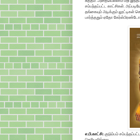
சுத்தம். அதையெல்லாம் மீறி இந்த
சம்பந்தப்பட்ட காட்சிகள். அப்படி
தங்கையும் அடிக்கும் லூட்டிகள் ச
பார்த்ததும் ஏதோ கேர்ள்பிரண்டோட
எ.பி.காட்சி:
குடும்பம் சம்பந்தப்ப
தெரியவில்லை.