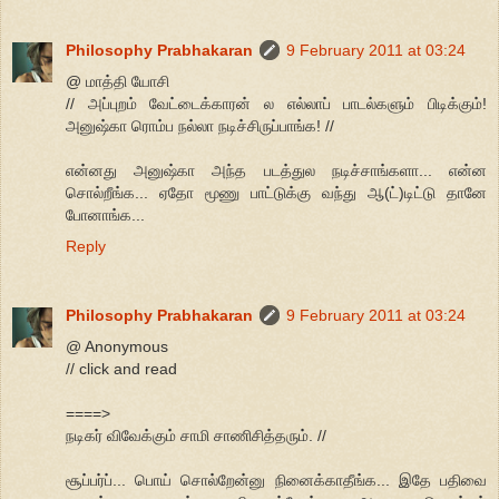
Philosophy Prabhakaran
9 February 2011 at 03:24
@ மாத்தி யோசி
// அப்புறம் வேட்டைக்காரன் ல எல்லாப் பாடல்களும் பிடிக்கும்!
அனுஷ்கா ரொம்ப நல்லா நடிச்சிருப்பாங்க! //
என்னது அனுஷ்கா அந்த படத்துல நடிச்சாங்களா... என்ன
சொல்றீங்க... ஏதோ மூணு பாட்டுக்கு வந்து ஆ(ட்)டிட்டு தானே
போனாங்க...
Reply
Philosophy Prabhakaran
9 February 2011 at 03:24
@ Anonymous
// click and read
====>
நடிகர் விவேக்கும் சாமி சாணிசித்தரும். //
சூப்பர்ப்... பொய் சொல்றேன்னு நினைக்காதீங்க... இதே பதிவை