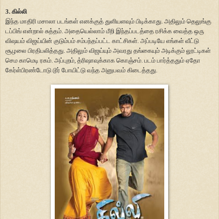
3. கில்லி
இந்த மாதிரி மசாலா படங்கள் எனக்குத் துளியளவும் பிடிக்காது. அதிலும் தெலுங்கு
டப்பிங் என்றால் சுத்தம். அதையெல்லாம் மீறி இந்தப்படத்தை ரசிக்க வைத்த ஒரு
விஷயம் விஜய்யின் குடும்பம் சம்பந்தப்பட்ட காட்சிகள். அப்படியே எங்கள் வீட்டு
சூழலை பிரதிபலித்தது. அதிலும் விஜய்யும் அவரது தங்கையும் அடிக்கும் லூட்டிகள்
செம காமெடி ரகம். அப்புறம், த்ரிஷாவுக்காக கொஞ்சம். படம் பார்த்ததும் ஏதோ
கேர்ள்பிரண்டோடு டூர் போயிட்டு வந்த அனுபவம் கிடைத்தது.