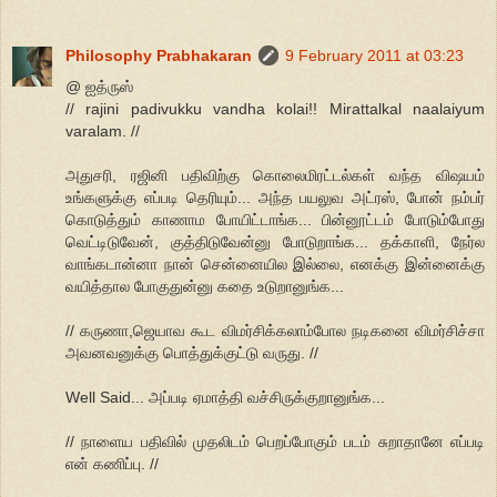
Philosophy Prabhakaran
9 February 2011 at 03:23
@ ஐத்ருஸ்
// rajini padivukku vandha kolai!! Mirattalkal naalaiyum
varalam. //
அதுசரி, ரஜினி பதிவிற்கு கொலைமிரட்டல்கள் வந்த விஷயம்
உங்களுக்கு எப்படி தெரியும்... அந்த பயலுவ அட்ரஸ், போன் நம்பர்
கொடுத்தும் காணாம போயிட்டாங்க... பின்னூட்டம் போடும்போது
வெட்டிடுவேன், குத்திடுவேன்னு போடுறாங்க... தக்காளி, நேர்ல
வாங்கடான்னா நான் சென்னையில இல்லை, எனக்கு இன்னைக்கு
வயித்தால போகுதுன்னு கதை உடுறானுங்க...
// கருணா,ஜெயாவ கூட விமர்சிக்கலாம்போல நடிகனை விமர்சிச்சா
அவனவனுக்கு பொத்துக்குட்டு வருது. //
Well Said... அப்படி ஏமாத்தி வச்சிருக்குறானுங்க...
// நாளைய பதிவில் முதலிடம் பெறப்போகும் படம் சுறாதானே எப்படி
என் கணிப்பு. //