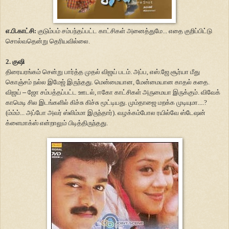
எ.பி.காட்சி:
குடும்பம் சம்பந்தப்பட்ட காட்சிகள் அனைத்துமே... எதை குறிப்பிட்டு
சொல்வதென்று தெரியவில்லை.
2. குஷி
திரையரங்கம் சென்று பார்த்த முதல் விஜய் படம். அப்ப, எஸ்.ஜே.சூர்யா மீது
கொஞ்சம் நல்ல இமேஜ் இருந்தது. மென்மையான, மேன்மையான காதல் கதை.
விஜய்
–
ஜோ சம்பத்தப்பட்ட ஊடல், ஈகோ காட்சிகள் அருமையா இருக்கும். விவேக்
காமெடி சில இடங்களில் கிச்சு கிச்சு மூட்டியது. மும்தாஜை மறக்க முடியுமா....?
(ம்ம்ம்... அப்போ அவர் ஸ்லிம்மா இருந்தார்). வழக்கம்போல ரயில்வே ஸ்டேஷன்
க்ளைமாக்ஸ் என்றாலும் பிடித்திருந்தது.