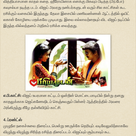
வித்தியாசமான காதல் கதை. ஹீரோயினாக எனக்கு மிகவும் பிடித்த (அப்போ)
கவுசல்யா நடித்த படம். விஜய் அவரது நண்பர்களுடன் வரும் சில காட்சிகள் கூட
ரசிக்கும் வகையில் இருந்தது. தேவா இசையில் மணிவண்ணன் ஆட்டத்தில் ஒயிட்
லகான் கோழியை மறக்கவே முடியாது. இவை எல்லாவற்றையும் விட விஜய் நடிப்பில்
இருந்த வில்லத்தனம் அதிகம் ரசிக்க வைத்தது.
எ.பி.காட்சி:
விஜய் உயரமான கட்டிடம் ஒன்றின் மொட்டைமாடியில் நின்று தனது
காதலுக்காக ஜெய்கணேஷிடம் கெஞ்சுவதும் பின்னர் ஆத்திரத்தில் அவரை
அங்கிருந்து கீழே தள்ளிவிடும் காட்சி.
4. ப்ரண்ட்ஸ்
முழுநீள நகைச்சுவை திரைப்படமென்று ஊருக்கே தெரியும். வடிவேலுவிற்காகவே
விழுந்து விழுந்து சிரித்த ரசித்த திரைப்படம். விஜய்யும் சூர்யாவும் கூட