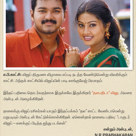
எ.பி.காட்சி:
விஜய் திருமண விழாவை எப்படி நடத்த வேண்டுமென்று விவரிக்கும்
காட்சி. அந்தக் காட்சியில் விஜய்யின் பாடி லாங்குவேஜ் பிரமாதம்.
இந்தப் பதிவை தொடர்வதற்காக இருக்கவே இருக்கிறார்
“
தளபதிடா
”
வினு
. அவரை
அன்புடன் அழைக்கிறேன்.
நாளைக்கு விஜய் ரசிகர்கள் யாரும் இந்தப்பக்கம்
“
தல
”
காட்ட வேண்டாமென்று
மறுபடியும் அன்புடன் கேட்டுக்கொள்கிறேன். ஏனென்றால் நாளைய பதிவு:
“
டாகுடர்
விஜய்
–
எனக்குப் பிடித்த ஐந்து படங்கள்
”
என்றும் அன்புடன்,
N.R.PRABHAKARAN