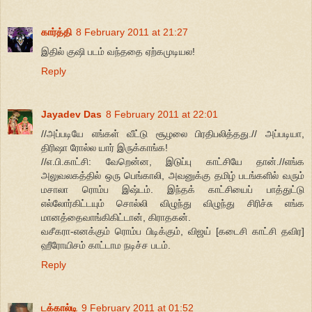
கார்த்தி
8 February 2011 at 21:27
இதில் குஷி படம் வந்ததை ஏற்கமுடியல!
Reply
Jayadev Das
8 February 2011 at 22:01
//அப்படியே எங்கள் வீட்டு சூழலை பிரதிபலித்தது.// அப்படியா,
திரிஷா ரோல்ல யார் இருக்காங்க!
//எ.பி.காட்சி: வேறென்ன, இடுப்பு காட்சியே தான்.//எங்க
அலுவலகத்தில் ஒரு பெங்காலி, அவனுக்கு தமிழ் படங்களில் வரும்
மசாலா ரொம்ப இஷ்டம். இந்தக் காட்சியைப் பாத்துட்டு
எல்லோர்கிட்டயும் சொல்லி விழுந்து விழுந்து சிரிச்சு எங்க
மானத்தைவாங்கிகிட்டான், கிராதகன்.
வசீகரா-எனக்கும் ரொம்ப பிடிக்கும், விஜய் [கடைசி காட்சி தவிர]
ஹீரோயிசம் காட்டாம நடிச்ச படம்.
Reply
டக்கால்டி
9 February 2011 at 01:52