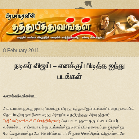
8 February 2011
நடிகர் விஜய் – எனக்குப் பிடித்த ஐந்து
படங்கள்
வணக்கம் மக்களே...
சில வாரங்களுக்கு முன்பு
“
எனக்குப் பிடித்த பத்து விஜய் படங்கள்
”
என்ற தலைப்பில்
தொடர்பதிவு ஒன்றினை எழுத அழைப்பு வந்திருந்தது. அழைத்தவர்
“
ஹிட்ஸ்
”
ராசக்க சி.பி.செந்தில்குமார்
(அப்பாடா புதுசா ஒரு பட்டைப்பெயர்
வச்சாச்சு...). என்னடா பத்து படங்கள்ன்னு சொல்லிட்டு தலைப்புல ஐந்துன்னு
போட்டிருக்கான்னு யோசிக்கிறீங்களா...? இருங்க சொல்றேன். விஜய்ன்னாலே