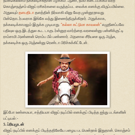
நமக்கெல்லாம் நக்கலடிச்சுதான் பழக்கம். ஆனா, நம்ம கடைப்பக்கம் வர்ற
கொஞ்சநஞ்சம் விஜய் ரசிகர்களை வருத்தப்பட வைக்க எனக்கு விருப்பமில்லை.
அதுலயும்
தளபதிடா
தளத்தின் நிர்வாகி வினு வேற முன்னூறாவது
பின்தொடர்பவராக இங்கே வந்து இணைந்திருக்கிறார். அதுக்காக,
நக்கலடிக்காமலும் இருக்க முடியாது.
“
கல்லா கட்டுமா காவலன்
”
எழுதினப்பவே
பதிவுல ஒரு இடத்துல கூட டாகுடர்ன்னுற வார்த்தை வரலைன்னு பன்னிக்குட்டி
ராம்சாமி அண்ணன் ரொம்ப பீல் பண்ணார். அதனால சீரியஸா ஒரு அஞ்சு,
நக்கலடிச்சு ஒரு அஞ்சுன்னு ரெண்டா பிரிச்சுக்கிட்டேன்.
இப்போ உண்மையா, சத்தியமா விஜய் நடிப்பில் எனக்குப் பிடித்த ஐந்து படங்களின்
பட்டியல்:-
5. ப்ரியமுடன்
விஜய் நடிப்பில் எனக்குப் பிடித்ததிலேயே பழைய படமென்றால் இதுதான். கொஞ்சம்