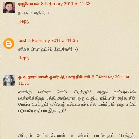
ராஜகோபால்
8 February 2011 at 11:33
நாளை வருகிரேன்
Reply
test
8 February 2011 at 11:35
சரிங்க பிரபா ஓட்டுப் போடறேன்! :-)
Reply
ஓ.வ.நாராயணன் ஓனர் ஆப் மாத்தியோசி
8 February 2011 at
11:55
எனக்கு வசீகரா ரொம்ப பிடிக்கும்! அதுல காம்பரமைஸ்
பண்ணிக்கிறது பத்தி அண்ணன் ஒரு வகுப்பு எடுப்பாரே அந்த சீன்
ரொம்ப பிடிக்கும்! வில்லேஜ் கல்யாணம் பத்தி கார்த்திக் ஒரு பாட்டு
படுவாரே சூப்பரா இருக்கும்!
அப்புறம் வேட்டைக்காரன் ல எல்லாப் பாடல்களும் பிடிக்கும்!