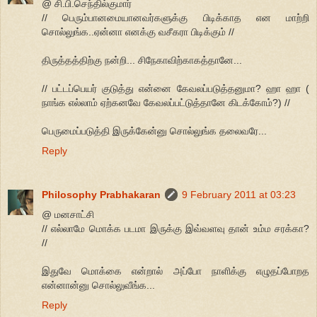
@ சி.பி.செந்தில்குமார்
// பெரும்பானமையானவர்களுக்கு பிடிக்காத என மாற்றி
சொல்லுங்க..ஏன்னா எனக்கு வசீகரா பிடிக்கும் //
திருத்தத்திற்கு நன்றி... சிநேகாவிற்காகத்தானே...
// பட்டப்பெயர் குடுத்து என்னை கேவலப்படுத்தனுமா? ஹா ஹா (
நாங்க எல்லாம் ஏற்கனவே கேவலப்பட்டுத்தானே கிடக்கோம்?) //
பெருமைப்படுத்தி இருக்கேன்னு சொல்லுங்க தலைவரே...
Reply
Philosophy Prabhakaran
9 February 2011 at 03:23
@ மனசாட்சி
// எல்லாமே மொக்க படமா இருக்கு இவ்வளவு தான் உம்ம சரக்கா?
//
இதுவே மொக்கை என்றால் அப்போ நாளிக்கு எழுதப்போறத
என்னான்னு சொல்லுவீங்க...
Reply