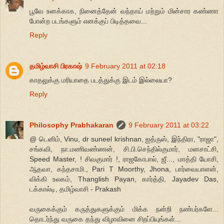
பூவே உனக்காக, நினைத்தேன் வந்தாய் மற்றும் மின்சார கண்ணா
போன்ற படங்களும் எனக்குப் பிடித்தவை...
Reply
தமிழ்வாசி பிரகாஷ்
9 February 2011 at 02:18
காதலுக்கு மரியாதை படத்துக்கு இடம் இல்லையா?
Reply
Philosophy Prabhakaran
9 February 2011 at 03:22
@ டெனிம், Vinu, dr suneel krishnan, ஐத்ருஸ், இந்திரா, "ராஜா",
சங்கவி, நா.மணிவண்ணன், சி.பி.செந்தில்குமார், மனசாட்சி,
Speed Master, ! சிவகுமார் !, ராஜகோபால், ஜீ..., மாத்தி யோசி,
ஆதவா, கந்தசாமி., Pari T Moorthy, Jhona, பார்வையாளன்,
விக்கி உலகம், Thanglish Payan, கார்த்தி, Jayadev Das,
டக்கால்டி, தமிழ்வாசி - Prakash
வருகைக்கும் கருத்துகளுக்கும் மிக்க நன்றி நண்பர்களே...
தொடர்ந்து வருகை தந்து விழாவினை சிறப்பியுங்கள்...