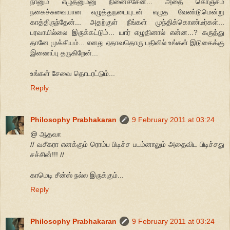
நானும் எழுதனும்னு நினைச்சேன்... அதை கொஞ்சம்
நகைச்சுவையான எழுத்துநடையுடன் எழுத வேண்டுமென்று
காத்திருந்தேன்... அதற்குள் நீங்கள் முந்திக்கொண்டீர்கள்...
பரவாயில்லை இருக்கட்டும்... யார் எழுதினால் என்ன...? கருத்து
தானே முக்கியம்... எனது ஏதாவதொரு பதிவில் உங்கள் இடுகைக்கு
இணைப்பு தருகிறேன்...
உங்கள் சேவை தொடரட்டும்...
Reply
Philosophy Prabhakaran
9 February 2011 at 03:24
@ ஆதவா
// வசீகரா எனக்கும் ரொம்ப பிடிச்ச படம்னாலும் அதைவிட பிடிச்சது
சச்சின்!!! //
காமெடி சீன்ஸ் நல்ல இருக்கும்...
Reply
Philosophy Prabhakaran
9 February 2011 at 03:24