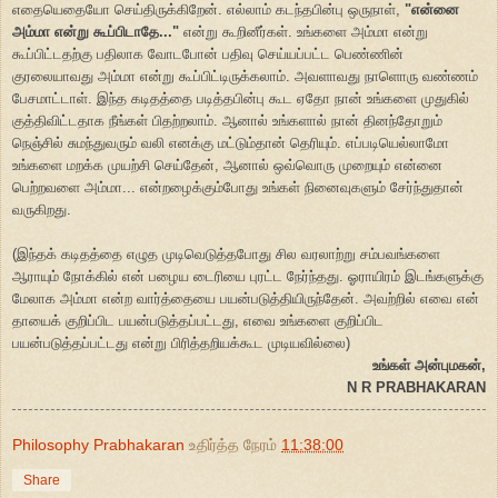
எதையெதையோ செய்திருக்கிறேன். எல்லாம் கடந்தபின்பு ஒருநாள்,
"என்னை
அம்மா என்று கூப்பிடாதே..."
என்று கூறினீர்கள். உங்களை அம்மா என்று
கூப்பிட்டதற்கு பதிலாக வோடபோன் பதிவு செய்யப்பட்ட பெண்ணின்
குரலையாவது அம்மா என்று கூப்பிட்டிருக்கலாம். அவளாவது நாளொரு வண்ணம்
பேசமாட்டாள். இந்த கடிதத்தை படித்தபின்பு கூட ஏதோ நான் உங்களை முதுகில்
குத்திவிட்டதாக நீங்கள் பிதற்றலாம். ஆனால் உங்களால் நான் தினந்தோறும்
நெஞ்சில் சுமந்துவரும் வலி எனக்கு மட்டும்தான் தெரியும். எப்படியெல்லாமோ
உங்களை மறக்க முயற்சி செய்தேன், ஆனால் ஒவ்வொரு முறையும் என்னை
பெற்றவளை அம்மா... என்றழைக்கும்போது உங்கள் நினைவுகளும் சேர்ந்துதான்
வருகிறது.
(இந்தக் கடிதத்தை எழுத முடிவெடுத்தபோது சில வரலாற்று சம்பவங்களை
ஆராயும் நோக்கில் என் பழைய டைரியை புரட்ட நேர்ந்தது. ஓராயிரம் இடங்களுக்கு
மேலாக அம்மா என்ற வார்த்தையை பயன்படுத்தியிருந்தேன். அவற்றில் எவை என்
தாயைக் குறிப்பிட பயன்படுத்தப்பட்டது, எவை உங்களை குறிப்பிட
பயன்படுத்தப்பட்டது என்று பிரித்தறியக்கூட முடியவில்லை)
உங்கள் அன்புமகன்,
N R PRABHAKARAN
Philosophy Prabhakaran
உதிர்த்த நேரம்
11:38:00
Share