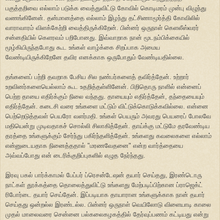
பகுத்தறிவை எல்லாம் படுக்க வைத்துவிட்டு கோவில் கொடிமரம் முன்பு விழுந்து
வணங்கினேன். தன்மானத்தை எல்லாம் இழந்து தட்சிணாமூர்த்தி கோவிலில்
வாராவாரம் விளக்கேற்றி வைத்திருக்கிறேன். பின்னர் ஒருநாள் கெளலீஸ்வரர்
சன்னதியில் கெளரவம் பறிபோனது. இவ்வாறாக நான் மூடநம்பிக்கையில்
மூழ்கியிருந்தபோது கூட உங்கள் வாழ்க்கை சிறப்பாக அமைய
வேண்டியிருக்கிறேனே தவிர எனக்காக ஒருபோதும் வேண்டியதில்லை.
தங்களைப் பற்றி தவறாக பேசிய சில நண்பர்களைத் தவிர்த்தேன். உற்றார்
உறவினர்களையெல்லாம் கூட உதறித்தள்ளினேன். பிறிதொரு நாளில் என்னைப்
பெற்ற தாயை எதிர்க்கும் நிலை வந்தது. தாயையும் எதிர்த்தேன், தந்தையையும்
எதிர்த்தேன். கடைசி வரை உங்களை மட்டும் விட்டுக்கொடுக்கவில்லை. என்னை
பெற்றெடுத்தவள் பெயரோ வளர்மதி. உங்கள் பெயரும் அவரது பெயரைப் போலவே
மதியென்று முடிவதாகச் சொல்லி சிலாகித்தேன். தாய்க்கு மட்டுமே தரவேண்டிய
தரத்தை உங்களுக்கும் சேர்ந்து பகிர்ந்தளித்தேன். உங்களது கவலைகளை எல்லாம்
என்னுடையதாக நினைத்ததால் "மரணவேதனை" என்ற வார்த்தையை
அவ்வப்போது என் டைரிக்குறிப்புகளில் எழுத நேர்ந்தது.
இரவு பகல் பார்க்காமல் பேப்பர் ப்ரெசன்டேஷன் தயார் செய்தது, இரண்டொரு
நாட்கள் தூக்கத்தை தொலைத்துவிட்டு உங்களது மேற்படிப்பிற்கான ப்ராஜெக்ட்
ரிபோர்டை தயார் செய்தேன். இப்படியாக தாயாரான உங்களுக்காக நான் தயார்
செய்தது ஒன்றல்ல இரண்டல்ல. பின்னர் ஒருநாள் வெயிலோடு விளையாடி காலை
முதல் மாலைவரை சென்னை பல்கலைகழகத்தில் தேர்வுப்பணம் கட்டியது என்று