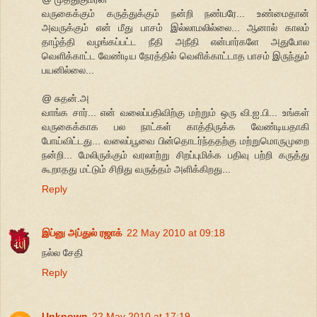
வருகைக்கும் கருத்துக்கும் நன்றி நண்பரே... உண்மைதான்
அவருக்கும் என் மீது பாசம் இல்லாமலில்லை... ஆனால் காலம்
தாழ்த்தி வழங்கப்பட்ட நீதி அநீதி என்பார்களே அதுபோல
வெளிக்காட்ட வேண்டிய நேரத்தில் வெளிக்காட்டாத பாசம் இருந்தும்
பயனில்லை...
@ சுதன்.அ
வாங்க சார்... என் வலைப்பதிவிற்கு மற்றும் ஒரு வி.ஐ.பி... உங்கள்
வருகைக்காக பல நாட்கள் காத்திருக்க வேண்டியதாகி
போய்விட்டது... வலைப்பூவை பின்தொடர்ந்ததற்கு மற்றுமொருமுறை
நன்றி... மேலிருக்கும் வரலாற்று சிறப்புமிக்க பதிவு பற்றி கருத்து
கூறாதது மட்டும் சிறிது வருத்தம் அளிக்கிறது...
Reply
இப்னு அப்துல் ரஜாக்
22 May 2010 at 09:18
நல்ல சேதி
Reply
Unknown
22 May 2010 at 17:19