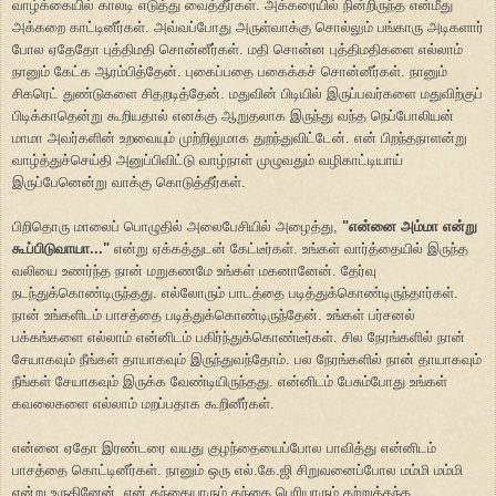
வாழ்க்கையில் காலடி எடுத்து வைத்தீர்கள். அக்கரையில் நின்றிருந்த என்மீது
அக்கறை காட்டினீர்கள். அவ்வப்போது அருள்வாக்கு சொல்லும் பங்காரு அடிகளார்
போல ஏதேதோ புத்திமதி சொன்னீர்கள். மதி சொன்ன புத்திமதிகளை எல்லாம்
நானும் கேட்க ஆரம்பித்தேன். புகைப்பதை பகைக்கச் சொன்னீர்கள். நானும்
சிகரெட் துண்டுகளை சிதறடித்தேன். மதுவின் பிடியில் இருப்பவர்களை மதுவிற்குப்
பிடிக்காதென்று கூறியதால் எனக்கு ஆறுதலாக இருந்து வந்த நெப்போலியன்
மாமா அவர்களின் உறவையும் முற்றிலுமாக துறந்துவிட்டேன். என் பிறந்தநாளன்று
வாழ்த்துச்செய்தி அனுப்பிவிட்டு வாழ்நாள் முழுவதும் வழிகாட்டியாய்
இருப்பேனென்று வாக்கு கொடுத்தீர்கள்.
பிறிதொரு மாலைப் பொழுதில் அலைபேசியில் அழைத்து,
"என்னை அம்மா என்று
கூப்பிடுவாயா..."
என்று ஏக்கத்துடன் கேட்டீர்கள். உங்கள் வார்த்தையில் இருந்த
வலியை உணர்ந்த நான் மறுகணமே உங்கள் மகனானேன். தேர்வு
நடந்துக்கொண்டிருந்தது. எல்லோரும் பாடத்தை படித்துக்கொண்டிருந்தார்கள்.
நான் உங்களிடம் பாசத்தை படித்துக்கொண்டிருந்தேன். உங்கள் பர்சனல்
பக்கங்களை எல்லாம் என்னிடம் பகிர்ந்துக்கொண்டீர்கள். சில நேரங்களில் நான்
சேயாகவும் நீங்கள் தாயாகவும் இருந்துவந்தோம். பல நேரங்களில் நான் தாயாகவும்
நீங்கள் சேயாகவும் இருக்க வேண்டியிருந்தது. என்னிடம் பேசும்போது உங்கள்
கவலைகளை எல்லாம் மறப்பதாக கூறினீர்கள்.
என்னை ஏதோ இரண்டரை வயது குழந்தையைப்போல பாவித்து என்னிடம்
பாசத்தை கொட்டினீர்கள். நானும் ஒரு எல்.கே.ஜி சிறுவனைப்போல மம்மி மம்மி
என்று உருகினேன். என் தந்தையாரும் தந்தை பெரியாரும் கற்றுத்தந்த