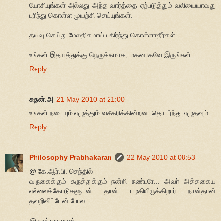
யோசியுங்கள் அல்லது அந்த வார்த்தை ஏற்படுத்தும் வலியையாவது
புரிந்து கொள்ள முயற்சி செய்யுங்கள்.
தயவு செய்து மேலதிகமாய் பகிர்ந்து கொள்ளாதீர்கள்
உங்கள் இதயத்துக்கு நெருக்கமாக, மகனாகவே இருங்கள்.
Reply
சுதன்.அ
21 May 2010 at 21:00
உஙகள் நடையும் எழுத்தும் வசீகரிக்கின்றன. தொடர்ந்து எழுதவும்.
Reply
Philosophy Prabhakaran
22 May 2010 at 08:53
@ கே.ஆர்.பி. செந்தில்
வருகைக்கும் கருத்துக்கும் நன்றி நண்பரே... அவர் அத்தகைய
எல்லைக்கோடுகளுடன் தான் பழகியிருக்கிறார் நான்தான்
தவறிவிட்டேன் போல...
@ முத்துகுமரன்